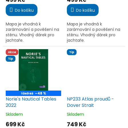
produktu
produktu
je
je
Do košíku
Do košíku
5,0
5,0
z
z
5
5
Mapa je vhodná k
Mapa je vhodná k
hvězdiček.
hvězdiček.
zarámování a pověšení na
zarámování a pověšení na
stěnu. Vhodný dárek pro
stěnu. Vhodný dárek pro
jachtaře.
jachtaře.
Akce
Tip
Tip
–48 %
1 349 Kč
Norie's Nautical Tables
NP233 Atlas proudů -
2022
Dover Strait
Skladem
Skladem
Průměrné
Průměrné
hodnocení
hodnocení
699 Kč
749 Kč
produktu
produktu