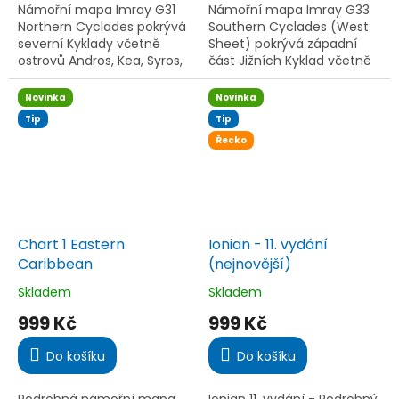
5
5
Námořní mapa Imray G31
Námořní mapa Imray G33
hvězdiček.
hvězdiček.
Northern Cyclades pokrývá
Southern Cyclades (West
severní Kyklady včetně
Sheet) pokrývá západní
ostrovů Andros, Kea, Syros,
část Jižních Kyklad včetně
Paros a Mykonos.
ostrovů Naxos, Serifos, Milos
Aktualizace 2024,
a Kimolos. Aktualizace
Novinka
Novinka
nejnovější průzkumy,
2024, voděodolný papír...
Tip
Tip
voděodolný papír...
Řecko
Chart 1 Eastern
Ionian - 11. vydání
Caribbean
(nejnovější)
Skladem
Skladem
Průměrné
Průměrné
hodnocení
hodnocení
999 Kč
999 Kč
produktu
produktu
je
je
Do košíku
Do košíku
5,0
5,0
z
z
5
5