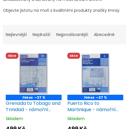
l
Objevte jistotu na moři s kvalitními produkty značky Imray.
Ř
a
Nejlevnější
Nejdražší
Nejprodávanější
Abecedně
z
e
V
n
Akce
Akce
ý
í
p
p
i
r
s
o
p
d
r
u
o
k
–37 %
–37 %
799 Kč
799 Kč
d
t
Grenada to Tobago and
Puerto Rico to
u
ů
Trinidad - námořní
Martinique - námořní
k
mapa Imray B6
mapa Imray A
Skladem
Skladem
Průměrné
Průměrné
t
hodnocení
hodnocení
499 Kč
499 Kč
ů