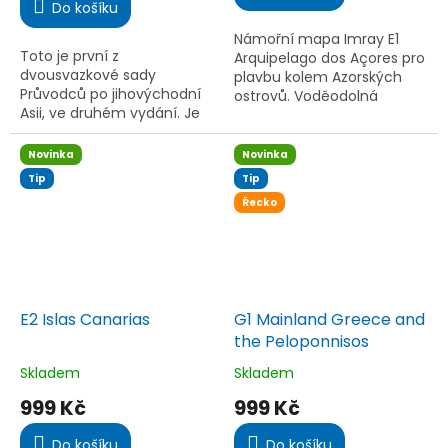
Do košíku
z
5
Námořní mapa Imray E1
hvězdiček.
Toto je první z
Arquipelago dos Açores pro
dvousvazkové sady
plavbu kolem Azorských
Průvodců po jihovýchodní
ostrovů. Voděodolná
Asii, ve druhém vydání. Je
papírová mapa v pouzdře
to jediný průvodce, který
obsahuje přístavní plány,
pokrývá celou délku a šířku
kotviště, hloubková měření
Novinka
Novinka
oblasti často navštěvované
a...
Tip
Tip
námořníky...
Řecko
E2 Islas Canarias
G1 Mainland Greece and
the Peloponnisos
Skladem
Skladem
Průměrné
Průměrné
hodnocení
hodnocení
999 Kč
999 Kč
produktu
produktu
je
je
Do košíku
Do košíku