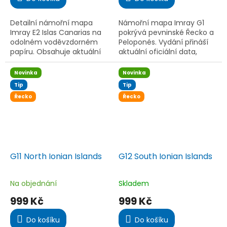
5,0
5,0
z
z
5
5
Detailní námořní mapa
Námořní mapa Imray G1
hvězdiček.
hvězdiček.
Imray E2 Islas Canarias na
pokrývá pevninské Řecko a
odolném voděvzdorném
Peloponés. Vydání přináší
papíru. Obsahuje aktuální
aktuální oficiální data,
přístavy, mariny a plánky
detailní plány přístavů,
kanárských ostrovů –
kotvišť a zátok. Tištěno na
Novinka
Novinka
ideální pro bezpečnou
voděodolném papíru
Tip
Tip
plavbu pro...
Pretex.
Řecko
Řecko
G11 North Ionian Islands
G12 South Ionian Islands
Na objednání
Skladem
Průměrné
Průměrné
hodnocení
hodnocení
999 Kč
999 Kč
produktu
produktu
je
je
Do košíku
Do košíku
5,0
4,5