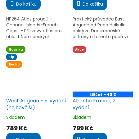
je
je
Do košíku
Do košíku
5,0
4,0
z
z
5
5
NP264 Atlas proudů -
Praktický průvodce East
hvězdiček.
hvězdiček.
Channel Islands-French
Aegean od Roda Heikella
Coast - Přílivový atlas pro
pokrývá Dodekanéské
oblast Normanských
ostrovy a turecké pobřeží
ostrovů a francouzského
od průlivu Samos po Kaş a
pobřeží. Zobrazuje směr a
Kekovu. Obsahuje aktuální
Novinka
Akce
rychlost proudů včetně
mapy, fotografie,
Tip
jarních a...
informace o...
Řecko
–40 %
1 350 Kč
West Aegean - 5. vydání
Atlantic France, 2.
(nejnovější)
vydání
Skladem
Skladem
Průměrné
Průměrné
hodnocení
hodnocení
789 Kč
799 Kč
produktu
produktu
je
je