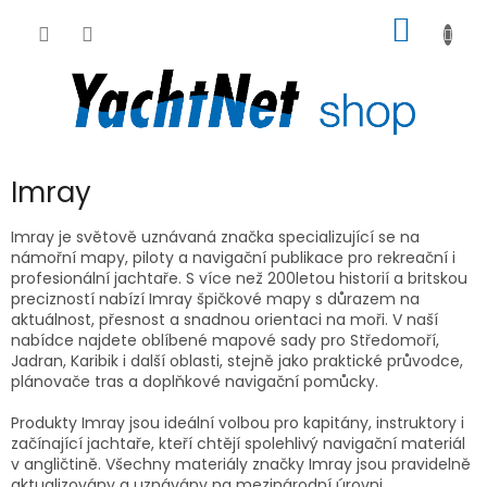
Přejít
NÁKUP
na
obsah
KOŠÍK
P
Imray
o
s
Imray je světově uznávaná značka specializující se na
t
námořní mapy, piloty a navigační publikace pro rekreační i
profesionální jachtaře. S více než 200letou historií a britskou
r
precizností nabízí Imray špičkové mapy s důrazem na
a
aktuálnost, přesnost a snadnou orientaci na moři. V naší
n
nabídce najdete oblíbené mapové sady pro Středomoří,
n
Jadran, Karibik i další oblasti, stejně jako praktické průvodce,
í
plánovače tras a doplňkové navigační pomůcky.
p
Produkty Imray jsou ideální volbou pro kapitány, instruktory i
a
začínající jachtaře, kteří chtějí spolehlivý navigační materiál
n
v angličtině. Všechny materiály značky Imray jsou pravidelně
e
aktualizovány a uznávány na mezinárodní úrovni.