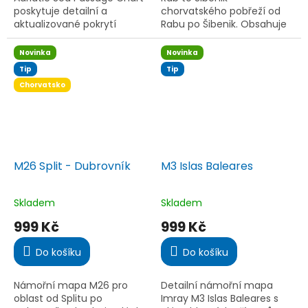
poskytuje detailní a
chorvatského pobřeží od
aktualizované pokrytí
Rabu po Šibenik. Obsahuje
Jaderského moře, včetně
plány Zadaru, Kornatů,
tras, rezervací a světelných
Telašćice a dalších
Novinka
Novinka
signálů pro bezpečnou
klíčových lokalit. Ideální
Tip
Tip
plavbu.
pro...
Chorvatsko
M26 Split - Dubrovník
M3 Islas Baleares
Skladem
Skladem
Průměrné
Průměrné
hodnocení
hodnocení
999 Kč
999 Kč
produktu
produktu
je
je
Do košíku
Do košíku
5,0
5,0
z
z
5
5
Námořní mapa M26 pro
Detailní námořní mapa
hvězdiček.
hvězdiček.
oblast od Splitu po
Imray M3 Islas Baleares s