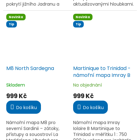
pokrytí jižního Jadranu a
aktualizovanými hloubkami.
Jónského moře včetně
Obsahuje Macinaggio,
přístupů do Brindisi a
Bastiu, Calvi, Ajaccio,
Novinka
Novinka
Siracusy. Voděodolné
Propriano, Bonifacio i Îles
Tip
Tip
provedení,...
Lavezzi....
M8 North Sardegna
Martinique to Trinidad -
námořní mapa Imray B
Skladem
Na objednání
Průměrné
Průměrné
hodnocení
hodnocení
999 Kč
999 Kč
produktu
produktu
je
je
Do košíku
Do košíku
5,0
5,0
z
z
5
5
Námořní mapa M8 pro
Námořní mapa Imray
hvězdiček.
hvězdiček.
severní Sardinii – zátoky,
Iolaire B Martinique to
přístupy a souostroví La
Trinidad v měřítku 1 : 750