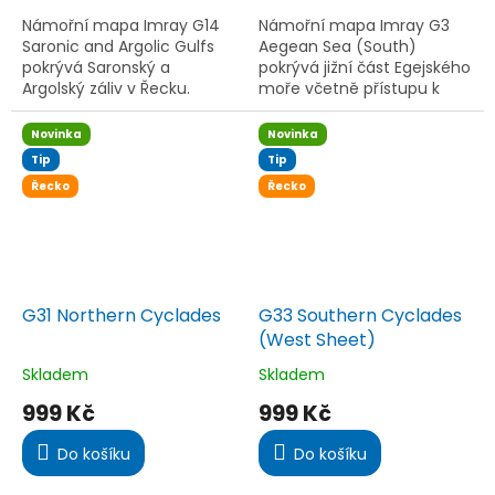
z
z
5
5
Námořní mapa Imray G14
Námořní mapa Imray G3
hvězdiček.
hvězdiček.
Saronic and Argolic Gulfs
Aegean Sea (South)
pokrývá Saronský a
pokrývá jižní část Egejského
Argolský záliv v Řecku.
moře včetně přístupu k
Aktualizováno 2024,
ostrovu Rhodos.
obsahuje nejnovější
Aktualizace 2024, obsahuje
Novinka
Novinka
průzkumy, podrobné plány
nejnovější průzkumy a
Tip
Tip
marin a kotvišť....
data. Tištěno na...
Řecko
Řecko
G31 Northern Cyclades
G33 Southern Cyclades
(West Sheet)
Skladem
Skladem
Průměrné
Průměrné
hodnocení
hodnocení
999 Kč
999 Kč
produktu
produktu
je
je
Do košíku
Do košíku
5,0
4,3
z
z