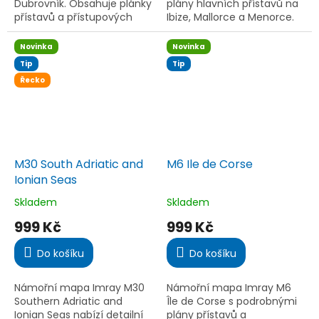
Dubrovník. Obsahuje plánky
plány hlavních přístavů na
přístavů a přístupových
Ibize, Mallorce a Menorce.
tras – ideální pro plavbu na
Aktualizovaná data IHM,
plachetnici či motoráku.
větší měřítka pro San
Novinka
Novinka
Antonio a Alcudii. Ideální...
Tip
Tip
Řecko
M30 South Adriatic and
M6 Ile de Corse
Ionian Seas
Skladem
Skladem
Průměrné
Průměrné
hodnocení
hodnocení
999 Kč
999 Kč
produktu
produktu
je
je
Do košíku
Do košíku
5,0
5,0
z
z
5
5
Námořní mapa Imray M30
Námořní mapa Imray M6
hvězdiček.
hvězdiček.
Southern Adriatic and
Île de Corse s podrobnými
Ionian Seas nabízí detailní
plány přístavů a