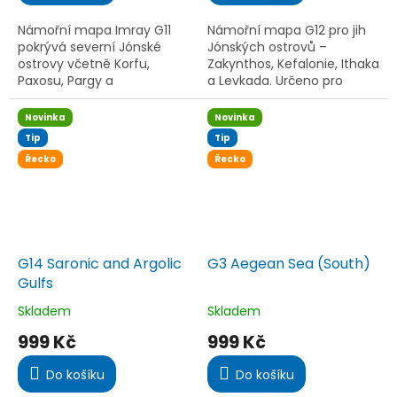
z
z
5
5
Námořní mapa Imray G11
Námořní mapa G12 pro jih
hvězdiček.
hvězdiček.
pokrývá severní Jónské
Jónských ostrovů –
ostrovy včetně Korfu,
Zakynthos, Kefalonie, Ithaka
Paxosu, Pargy a
a Levkada. Určeno pro
Amvrakikosu. Obsahuje
jachtaře.
aktuální data, detailní plány
Novinka
Novinka
přístavů a kotvišť a je
Tip
Tip
tištěna na...
Řecko
Řecko
G14 Saronic and Argolic
G3 Aegean Sea (South)
Gulfs
Skladem
Skladem
Průměrné
Průměrné
hodnocení
hodnocení
999 Kč
999 Kč
produktu
produktu
je
je
Do košíku
Do košíku
5,0
5,0