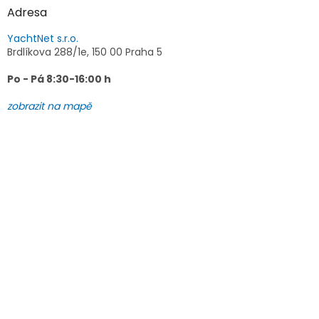
u
Adresa
YachtNet s.r.o.
Brdlíkova 288/1e, 150 00 Praha 5
Po - Pá 8:30-16:00 h
zobrazit na mapě