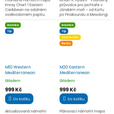
Podrobná námořní mapa
Ionian 11. vydání - Podrobný
hvězdiček.
hvězdiček.
Imray Chart 1 Eastern
průvodce pro jachtaře v
Caribbean na odolném
Jónském moři – od Korfu
voděvzdorném papíru.
po Finakoundu a Mesolongi.
Obsahuje aktuální data,
11. vydání s novými
doporučené kotviště,
fotografiemi a plánky.
Novinka
Novinka
přístavy i magnetickou
Tip
Tip
variaci. Ideální pro...
Chorvatsko
Řecko
M10 Western
M20 Eastern
Mediterranean
Mediterranean
Skladem
Skladem
Průměrné
Průměrné
hodnocení
hodnocení
999 Kč
999 Kč
produktu
produktu
je
je
Do košíku
Do košíku
5,0
5,0
z
z
5
5
Aktualizovaná námořní
Plánovací námořní mapa