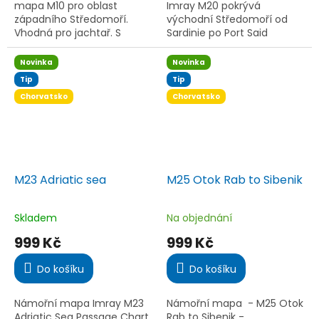
hvězdiček.
hvězdiček.
mapa M10 pro oblast
Imray M20 pokrývá
západního Středomoří.
východní Středomoří od
Vhodná pro jachtař. S
Sardinie po Port Said
barevným značením světel
včetně Černého moře.
a voděodolným
Vydání obsahuje
Novinka
Novinka
provedením.
aktualizované křivky
Tip
Tip
magnetické deklinace a je
Chorvatsko
Chorvatsko
tištěno...
M23 Adriatic sea
M25 Otok Rab to Sibenik
Skladem
Na objednání
Průměrné
Průměrné
hodnocení
hodnocení
999 Kč
999 Kč
produktu
produktu
je
je
Do košíku
Do košíku
5,0
5,0
z
z
5
5
Námořní mapa Imray M23
Námořní mapa - M25 Otok
hvězdiček.
hvězdiček.
Adriatic Sea Passage Chart
Rab to Sibenik -