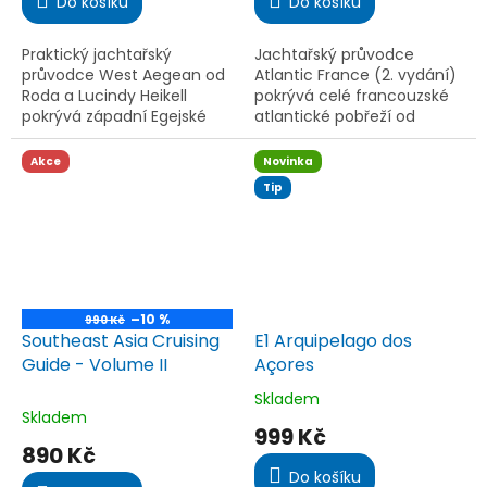
Do košíku
Do košíku
5,0
5,0
z
z
5
5
Praktický jachtařský
Jachtařský průvodce
hvězdiček.
hvězdiček.
průvodce West Aegean od
Atlantic France (2. vydání)
Roda a Lucindy Heikell
pokrývá celé francouzské
pokrývá západní Egejské
atlantické pobřeží od
moře, včetně oblasti Athén,
Ouessantu po Hendaye.
Peloponésu, Evie a
Aktualizovaný Nickem
Akce
Novinka
Severních Sporad. Ideální
Chavassem nabízí detailní
Tip
pro...
mapy,...
–10 %
990 Kč
Southeast Asia Cruising
E1 Arquipelago dos
Guide - Volume II
Açores
Skladem
Průměrné
Skladem
hodnocení
999 Kč
produktu
890 Kč
je
Do košíku
5,0