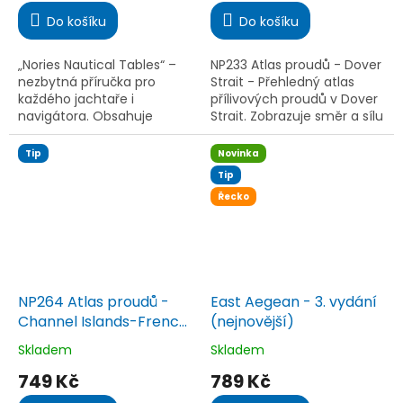
je
je
Do košíku
Do košíku
5,0
5,0
z
z
5
5
„Nories Nautical Tables“ –
NP233 Atlas proudů - Dover
hvězdiček.
hvězdiček.
nezbytná příručka pro
Strait - Přehledný atlas
každého jachtaře i
přílivových proudů v Dover
navigátora. Obsahuje
Strait. Zobrazuje směr a sílu
tabulky, výpočty a data
proudů včetně jarních a
potřebná pro přesnou
hluchých stavů. Nezbytná
Tip
Novinka
námořní navigaci a
pomůcka pro...
Tip
plánování plaveb.
Řecko
NP264 Atlas proudů -
East Aegean - 3. vydání
Channel Islands-French
(nejnovější)
Coast
Skladem
Skladem
Průměrné
Průměrné
hodnocení
hodnocení
749 Kč
789 Kč
produktu
produktu