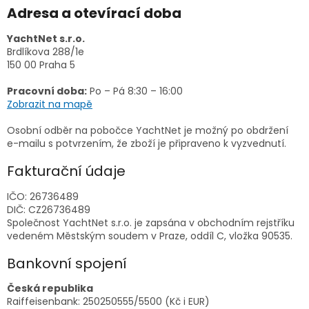
Adresa a otevírací doba
YachtNet s.r.o.
Brdlíkova 288/1e
150 00 Praha 5
Pracovní doba:
Po – Pá 8:30 – 16:00
Zobrazit na mapě
Osobní odběr na pobočce YachtNet je možný po obdržení
e-mailu s potvrzením, že zboží je připraveno k vyzvednutí.
Fakturační údaje
IČO: 26736489
DIČ: CZ26736489
Společnost YachtNet s.r.o. je zapsána v obchodním rejstříku
vedeném Městským soudem v Praze, oddíl C, vložka 90535.
Bankovní spojení
Česká republika
Raiffeisenbank: 250250555/5500 (Kč i EUR)