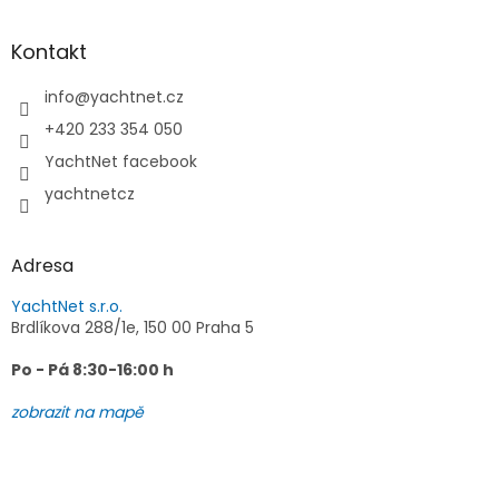
á
p
a
Kontakt
t
í
info
@
yachtnet.cz
+420 233 354 050
YachtNet facebook
yachtnetcz
Adresa
YachtNet s.r.o.
Brdlíkova 288/1e, 150 00 Praha 5
Po - Pá 8:30-16:00 h
zobrazit na mapě