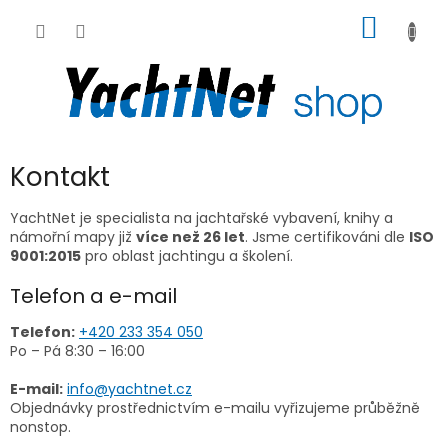
Přejít
NÁKUP
na
obsah
KOŠÍK
Kontakt
YachtNet je specialista na jachtařské vybavení, knihy a
námořní mapy již
více než 26 let
. Jsme certifikováni dle
ISO
9001:2015
pro oblast jachtingu a školení.
Telefon a e-mail
Telefon:
+420 233 354 050
Po – Pá 8:30 – 16:00
E-mail:
info@yachtnet.cz
Objednávky prostřednictvím e-mailu vyřizujeme průběžně
nonstop.