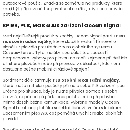
outdoorové použití. Značka se zaměřuje na produkty, které
mají být připravené fungovat v okamžiku, kdy jsou opravdu
potřeba.
EPIRB, PLB, MOB a AIS zařízení Ocean Signal
Mezi nejdůležitější produkty značky Ocean Signal patří
EPIRB
nouzové radiomajáky
, které slouží k vyslání tísňového
signálu z plavidla prostřednictvím globálního systému
Cospas-Sarsat. Tyto majáky jsou důležitou součástí
bezpečnostní výbavy pro plavbu na moři, zejména při delších
offshore plavbách nebo při provozu v oblastech, kde není
dostupné běžné mobilní či rádiové spojení.
Sortiment dále zahrnuje
PLB osobní lokalizační majáky
,
které může mít člen posádky přímo u sebe. PLB zařízení jsou
určena pro situace, kdy je nutné přivolat pomoc z osobní
úrovně, například při pádu přes palubu nebo při pohybu
mimo dosah běžné komunikace. Vybrané modely Ocean
Signal kombinují globální satelitní tísňové volání s lokálním
upozorněním přes AIS, což pomáhá urychlit reakci okolních
plavidel.
Pro případy
muže přes palubu
nabízí Ocean Signal také