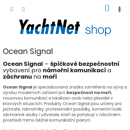
Přejít
NÁKUP
na
obsah
KOŠÍK
Ocean Signal
Ocean Signal
–
špičkové bezpečnostní
vybavení pro
námořní komunikaci
a
záchranu
na
moři
Ocean Signal
je specializovaná značka zaměřená na vývoj a
výrobu moderních zařízení pro
bezpečnost na moři
,
nouzovou komunikaci a lokalizaci osob nebo plavidel v
krizových situacích. Produkty Ocean Signal jsou určeny pro
jachtaře, námořníky, profesionální posádky, komerční lodě,
záchranné složky i uživatele, kteří se pohybují v náročném
prostředí mimo běžné komunikační pokrytí.