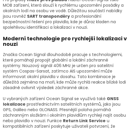
MOB zařízení, která slouží k rychlému upozornění posádky a
okolních lodí na osobu ve vodě. Důležitou součástí nabídky
jsou rovněž
SART transpondéry
a profesionální
bezpečnostní řešení pro plavidla, kde je důraz kladen na
spolehlivou identifikaci a lokalizaci v nouzi.
Moderní technologie pro rychlejší lokalizaci v
nouzi
Značka Ocean Signal dlouhodobě pracuje s technologiemi,
které pomáhají propojit globální a lokální záchranné
systémy. Nouzový signál 406 MHz je určen pro satelitní
systém Cospas-Sarsat, zatímco AIS upozornění může
informovat okolní plavidla v dosahu. Tato kombinace je
důležitá zejména na moři, kde může rychlá reakce blízké lodi
zásadně ovlivnit výsledek záchranné akce.
U vybraných zařízení Ocean Signal se využívá také
GNSS
lokalizace
prostřednictvím satelitních systémů, jako jsou
GPS, Galileo nebo GLONASS. Přesnější poloha pomáhá
záchranným složkám i okolním plavidlům rychleji najít osobu
nebo plavidlo v nouzi. Funkce
Return Link Service
u
kompatibilních zařízení poskytuje uživateli potvrzení, že