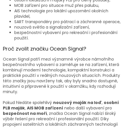
osobní lokalizační majáky PLB pro členy posádky,
MOB zařízení pro situace muž přes palubu,
AIS technologie pro lokální upozornění okolních
plavidel,
SART transpondéry pro pátrací a záchranné operace,
nouzová světla a signalizační zařízení,
bezpečnostní vybavení pro rekreační i profesionální
použití.
Proč zvolit značku Ocean Signal?
Ocean Signal patří mezi významné výrobce námořního
bezpečnostního vybavení a zaměřuje se na zařízení, která
kombinují moderní technologie, kompaktní konstrukci a
praktické použití v reálných nouzových situacích. Produkty
této značky jsou navrženy tak, aby byly snadno dostupné,
intuitivní a připravené k použití v okamžiku, kdy rozhodují
minuty.
Pokud hledáte spolehlivý
nouzový maják na loď
,
osobní
PLB maják
,
AIS MOB zařízení
nebo další vybavení pro
bezpečnost na moři
, značka Ocean Signal nabízí široký
výběr řešení pro rekreační i profesionální použití. Díky
propojení satelitních a lokálních záchranných technologií