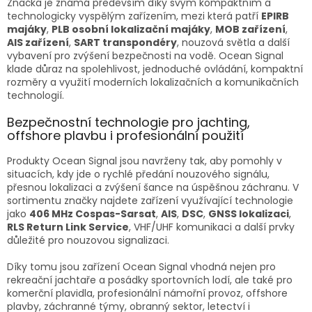
Značka je známá především díky svým kompaktním a
technologicky vyspělým zařízením, mezi která patří
EPIRB
majáky
,
PLB osobní lokalizační majáky
,
MOB zařízení
,
AIS zařízení
,
SART transpondéry
, nouzová světla a další
vybavení pro zvýšení bezpečnosti na vodě. Ocean Signal
klade důraz na spolehlivost, jednoduché ovládání, kompaktní
rozměry a využití moderních lokalizačních a komunikačních
technologií.
Bezpečnostní technologie pro jachting,
offshore plavbu i profesionální použití
Produkty Ocean Signal jsou navrženy tak, aby pomohly v
situacích, kdy jde o rychlé předání nouzového signálu,
přesnou lokalizaci a zvýšení šance na úspěšnou záchranu. V
sortimentu značky najdete zařízení využívající technologie
jako
406 MHz Cospas-Sarsat
,
AIS
,
DSC
,
GNSS lokalizaci
,
RLS Return Link Service
, VHF/UHF komunikaci a další prvky
důležité pro nouzovou signalizaci.
Díky tomu jsou zařízení Ocean Signal vhodná nejen pro
rekreační jachtaře a posádky sportovních lodí, ale také pro
komerční plavidla, profesionální námořní provoz, offshore
plavby, záchranné týmy, obranný sektor, letectví i