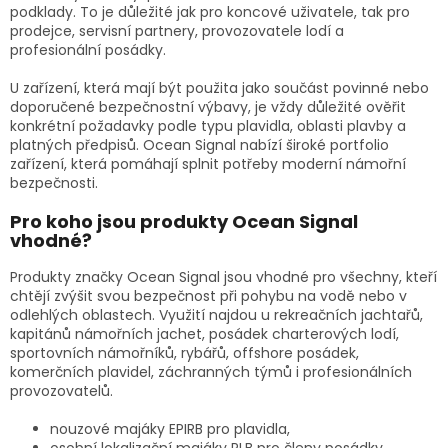
podklady. To je důležité jak pro koncové uživatele, tak pro
prodejce, servisní partnery, provozovatele lodí a
profesionální posádky.
U zařízení, která mají být použita jako součást povinné nebo
doporučené bezpečnostní výbavy, je vždy důležité ověřit
konkrétní požadavky podle typu plavidla, oblasti plavby a
platných předpisů. Ocean Signal nabízí široké portfolio
zařízení, která pomáhají splnit potřeby moderní námořní
bezpečnosti.
Pro koho jsou produkty Ocean Signal
vhodné?
Produkty značky Ocean Signal jsou vhodné pro všechny, kteří
chtějí zvýšit svou bezpečnost při pohybu na vodě nebo v
odlehlých oblastech. Využití najdou u rekreačních jachtařů,
kapitánů námořních jachet, posádek charterových lodí,
sportovních námořníků, rybářů, offshore posádek,
komerčních plavidel, záchranných týmů i profesionálních
provozovatelů.
nouzové majáky EPIRB pro plavidla,