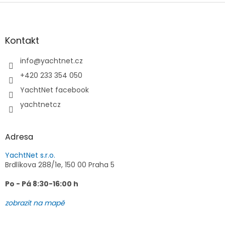
l
Z
á
á
d
p
a
a
Kontakt
c
t
í
í
info
@
yachtnet.cz
p
r
+420 233 354 050
v
YachtNet facebook
k
y
yachtnetcz
v
ý
p
Adresa
i
s
YachtNet s.r.o.
u
Brdlíkova 288/1e, 150 00 Praha 5
Po - Pá 8:30-16:00 h
zobrazit na mapě