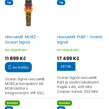
provedení zachová plnou
Tip
Tip
vodotěsný do 15 m, bez...
funkčnost...
rescueME MOB2 -
rescueME PLB3 - Ocean
Ocean Signal
Signal
Na objednání
Na objednání
Průměrné
Průměrné
hodnocení
hodnocení
11 899 Kč
17 499 Kč
produktu
produktu
je
je
DETAIL
Do košíku
5,0
5,0
z
z
Ocean Signal rescueME
5
5
Ocean Signal rescueME
PLB3 je osobní lokalizační
hvězdiček.
hvězdiček.
MOB2 je kompaktní AIS
maják s AIS, 406 MHz
MOB lokátor s
Cospas-Sarsat, 121,5 MHz
integrovaným VHF DSC,
naváděním a NFC. Díky
GPS/Galileo polohou,
GNSS, RLS, stroboskopu a
automatickou aktivací v
Novinka
Novinka
integraci do záchranné
záchranné vestě a bílým i
Tip
Tip