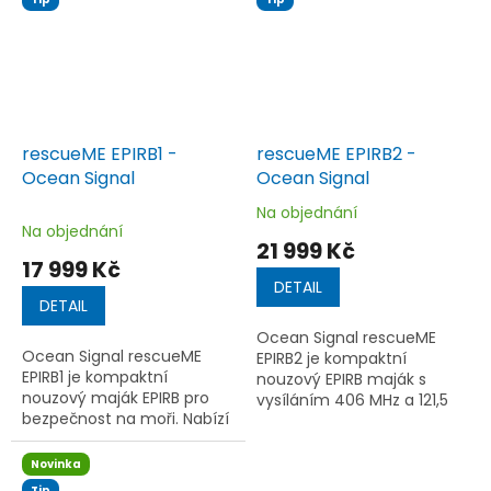
vesty pomáhá...
IR stroboskopem pro
rychlé...
rescueME EPIRB1 -
rescueME EPIRB2 -
Ocean Signal
Ocean Signal
Na objednání
Průměrné
Na objednání
hodnocení
21 999 Kč
produktu
17 999 Kč
je
DETAIL
5,0
DETAIL
z
Ocean Signal rescueME
5
Ocean Signal rescueME
EPIRB2 je kompaktní
hvězdiček.
EPIRB1 je kompaktní
nouzový EPIRB maják s
nouzový maják EPIRB pro
vysíláním 406 MHz a 121,5
bezpečnost na moři. Nabízí
MHz, 72kanálovou GPS, RLS
66kanálovou GPS, vysílání
potvrzením přijetí
406/121,5 MHz, výsuvnou
tísňového signálu, NFC
Novinka
anténu, 10letou baterii a
konektivitou a...
Tip