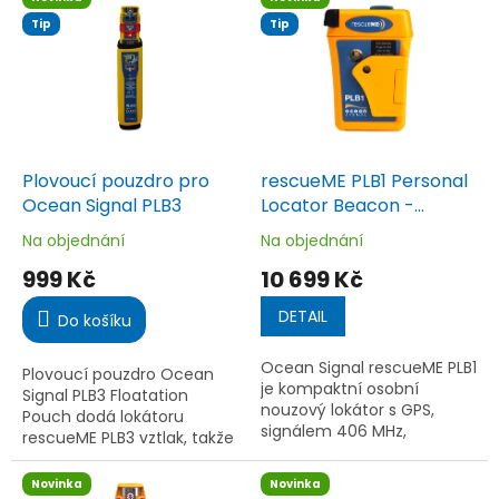
ý
í
Tip
Tip
p
p
i
r
s
o
p
d
r
u
o
k
d
t
Plovoucí pouzdro pro
rescueME PLB1 Personal
u
ů
Ocean Signal PLB3
Locator Beacon -
k
Ocean Signal
Na objednání
Na objednání
Průměrné
Průměrné
t
hodnocení
hodnocení
999 Kč
10 699 Kč
ů
produktu
produktu
je
je
DETAIL
Do košíku
5,0
5,0
z
z
Ocean Signal rescueME PLB1
5
5
Plovoucí pouzdro Ocean
je kompaktní osobní
hvězdiček.
hvězdiček.
Signal PLB3 Floatation
nouzový lokátor s GPS,
Pouch dodá lokátoru
signálem 406 MHz,
rescueME PLB3 vztlak, takže
naváděním 121,5 MHz a
po pádu do vody zůstane
globálním pokrytím
na hladině. Přiléhavé
Novinka
Novinka
Cospas-Sarsat. Je