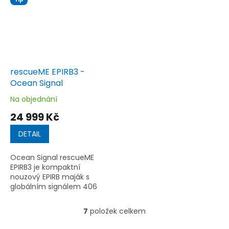
provoz...
rescueME EPIRB3 -
Ocean Signal
Na objednání
Průměrné
hodnocení
24 999 Kč
produktu
je
DETAIL
5,0
z
Ocean Signal rescueME
5
EPIRB3 je kompaktní
hvězdiček.
nouzový EPIRB maják s
globálním signálem 406
MHz, integrovaným AIS, RLS
potvrzením, GNSS polohou,
7
položek celkem
O
121,5MHz naváděním a
v
výdrží přes 48...