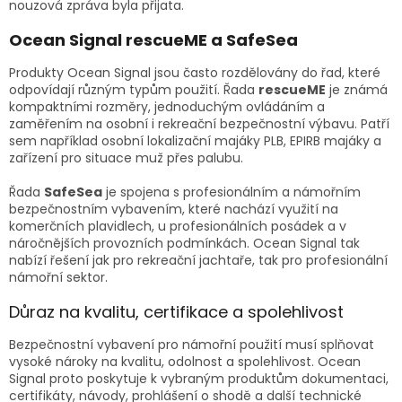
nouzová zpráva byla přijata.
Ocean Signal rescueME a SafeSea
Produkty Ocean Signal jsou často rozdělovány do řad, které
odpovídají různým typům použití. Řada
rescueME
je známá
kompaktními rozměry, jednoduchým ovládáním a
zaměřením na osobní i rekreační bezpečnostní výbavu. Patří
sem například osobní lokalizační majáky PLB, EPIRB majáky a
zařízení pro situace muž přes palubu.
Řada
SafeSea
je spojena s profesionálním a námořním
bezpečnostním vybavením, které nachází využití na
komerčních plavidlech, u profesionálních posádek a v
náročnějších provozních podmínkách. Ocean Signal tak
nabízí řešení jak pro rekreační jachtaře, tak pro profesionální
námořní sektor.
Důraz na kvalitu, certifikace a spolehlivost
Bezpečnostní vybavení pro námořní použití musí splňovat
vysoké nároky na kvalitu, odolnost a spolehlivost. Ocean
Signal proto poskytuje k vybraným produktům dokumentaci,
certifikáty, návody, prohlášení o shodě a další technické