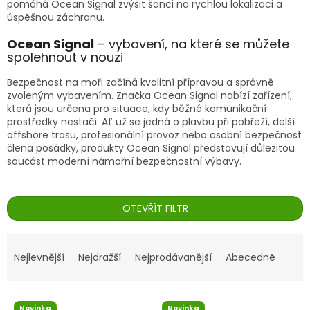
pomáhá Ocean Signal zvýšit šanci na rychlou lokalizaci a
úspěšnou záchranu.
Ocean Signal
– vybavení, na které se můžete
spolehnout v nouzi
Bezpečnost na moři začíná kvalitní přípravou a správně
zvoleným vybavením. Značka Ocean Signal nabízí zařízení,
která jsou určena pro situace, kdy běžné komunikační
prostředky nestačí. Ať už se jedná o plavbu při pobřeží, delší
offshore trasu, profesionální provoz nebo osobní bezpečnost
člena posádky, produkty Ocean Signal představují důležitou
součást moderní námořní bezpečnostní výbavy.
OTEVŘÍT FILTR
Ř
a
Nejlevnější
Nejdražší
Nejprodávanější
Abecedně
z
e
V
n
Novinka
Novinka