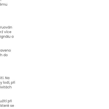
ěnému
truován
rž více
ignálu a
praveno
ch do
tí. Na
lodí, při
ivitách
ití při
 které se