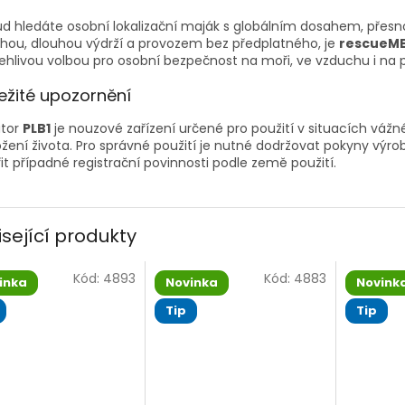
d hledáte osobní lokalizační maják s globálním dosahem, přes
hou, dlouhou výdrží a provozem bez předplatného, je
rescueME
ehlivou volbou pro osobní bezpečnost na moři, ve vzduchu i na 
ežité upozornění
átor
PLB1
je nouzové zařízení určené pro použití v situacích váž
žení života. Pro správné použití je nutné dodržovat pokyny výro
it případné registrační povinnosti podle země použití.
isející produkty
Kód:
4893
Kód:
4883
inka
Novinka
Novink
Tip
Tip