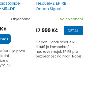
diostanice -
rescueME EPIRB1 -
C-M94DE
Ocean Signal
Objednáno
Na objednání
é
ní
 Kč
17 999 Kč
DETAIL
ošíku
Ocean Signal rescueME
EPIRB1 je kompaktní
M94DE je první
nouzový maják EPIRB pro
.
 lodní
bezpečnost na moři. Nabízí
ice s
66kanálovou GPS, vysílání
ým AIS
406/121,5 MHz, výsuvnou
m, DSC třídy H a
anténu, 10letou baterii a
zí přehledný
provoz...
splej, výdrž až 10
odotěsnost IPX7.