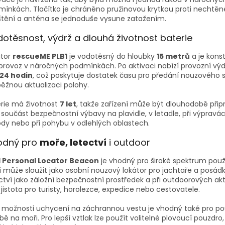
ínkách. Tlačítko je chráněno pružinovou krytkou proti necht
štění a anténa se jednoduše vysune zatažením.
otěsnost, výdrž a dlouhá životnost baterie
átor
rescueME PLB1
je vodotěsný do hloubky
15 metrů
a je kons
provoz v náročných podmínkách. Po aktivaci nabízí provozní výd
24 hodin
, což poskytuje dostatek času pro předání nouzového s
ěžnou aktualizaci polohy.
rie má životnost
7 let
, takže zařízení může být dlouhodobě při
 součást bezpečnostní výbavy na plavidle, v letadle, při výpravá
ody nebo při pohybu v odlehlých oblastech.
odný pro
moře, letectví
i outdoor
1 Personal Locator Beacon
je vhodný pro široké spektrum použi
 může sloužit jako osobní nouzový lokátor pro jachtaře a posádky 
ctví jako záložní bezpečnostní prostředek a při outdoorových akt
 jistota pro turisty, horolezce, expedice nebo cestovatele.
 možnosti uchycení na záchrannou vestu je vhodný také pro použ
bě na moři. Pro lepší vztlak lze použít volitelné plovoucí pouzdro,