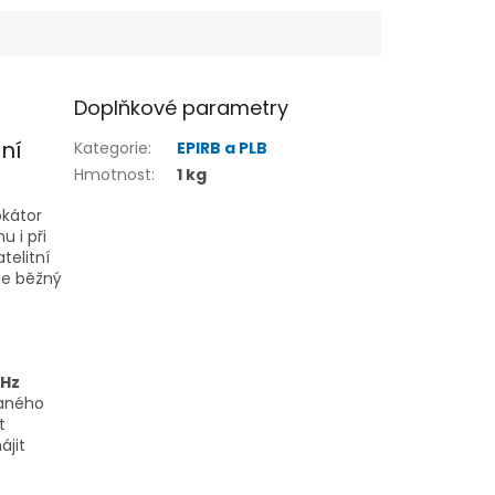
Doplňkové parametry
ní
Kategorie
:
EPIRB a PLB
Hmotnost
:
1 kg
okátor
u i při
telitní
de běžný
Hz
vaného
t
ájit