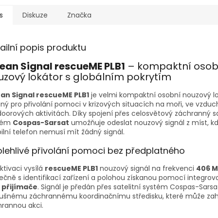
s
Diskuze
Značka
ailní popis produktu
ean Signal rescueME PLB1
– kompaktní osob
uzový lokátor s globálním pokrytím
an Signal rescueME PLB1
je velmi kompaktní osobní nouzový l
ný pro přivolání pomoci v krizových situacích na moři, ve vzduch
oorových aktivitách. Díky spojení přes celosvětový záchranný sa
tém
Cospas-Sarsat
umožňuje odeslat nouzový signál z míst, k
lní telefon nemusí mít žádný signál.
lehlivé přivolání pomoci bez předplatného
ktivaci vysílá
rescueME PLB1
nouzový signál na frekvenci
406 M
ečně s identifikací zařízení a polohou získanou pomocí integro
 přijímače
. Signál je předán přes satelitní systém Cospas-Sarsa
lušnému záchrannému koordinačnímu středisku, které může zah
rannou akci.