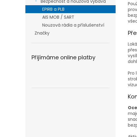
Bezpečnost a nouzová výbava
Použ
EPIRB a PLB
prov
bezp
AIS MOB / SART
všec
Nouzová rádia a příslušenství
Pře
Značky
Loká
přes
vysí
Přijímáme online platby
dohl
Pro 
stro
vizu
Kom
Oce
majá
snad
bez
Akti