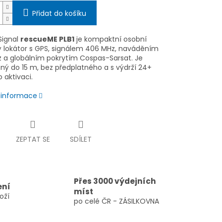
Přidat do košíku
Signal
rescueME PLB1
je kompaktní osobní
 lokátor s GPS, signálem 406 MHz, naváděním
Hz a globálním pokrytím Cospas-Sarsat. Je
ný do 15 m, bez předplatného a s výdrží 24+
 aktivaci.
í informace
ZEPTAT SE
SDÍLET
Přes 3000 výdejních
ení
míst
oží
po celé ČR - ZÁSILKOVNA