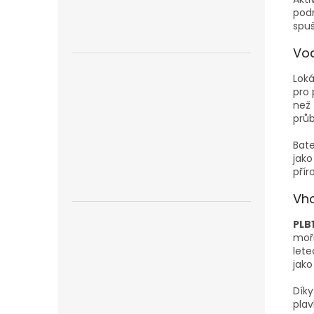
podm
spu
Vod
Lok
pro 
než
průb
Bate
jako
přír
Vh
PLB
moři
lete
jako
Díky
plav