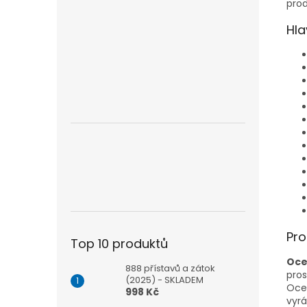
prod
Hla
Pro
Top 10 produktů
Oce
888 přístavů a zátok
pros
(2025) - SKLADEM
Ocen
998 Kč
vyrá