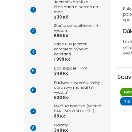
Jachtařská knížka –
Přehledná a odolná na
Poku
moři
polo
239 Kč
spol
Staňte se kapitánem, 4.
Důl
vydání
599 Kč
Lok
Sada 888 jachtař –
ohro
kompletní výbava
ověř
kapitána
1 999 Kč
Day skipper - RYA
349 Kč
Souv
Přístavní manévry, velký
obrazový manuál (3.
Nov
vydání)
630 Kč
Tip
MAYDAY kartička (včetně
PAN-PAN a SÉCURITÉ)
89 Kč
Plachty
349 Kč