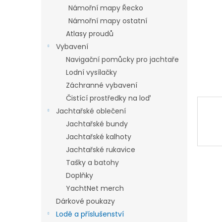
n
Námořní mapy Řecko
e
Námořní mapy ostatní
l
Atlasy proudů
Vybavení
Navigační pomůcky pro jachtaře
Lodní vysílačky
Záchranné vybavení
Čistící prostředky na loď
Jachtařské oblečení
Jachtařské bundy
Jachtařské kalhoty
Jachtařské rukavice
Tašky a batohy
Doplňky
YachtNet merch
Dárkové poukazy
Lodě a příslušenství