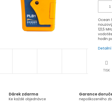
Ocean 
nouzový
121,5 M
vodotěs
hodin po
Detailn
TISK
Dárek zdarma
Garance doruč
Ke každé objednávce
nepoškozeného zb