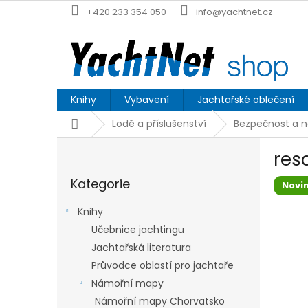
Přejít
+420 233 354 050
info@yachtnet.cz
na
obsah
Knihy
Vybavení
Jachtařské oblečení
Domů
Lodě a příslušenství
Bezpečnost a 
P
res
o
Přeskočit
s
Kategorie
kategorie
Novi
t
r
Knihy
a
Učebnice jachtingu
n
Jachtařská literatura
n
í
Průvodce oblastí pro jachtaře
p
Námořní mapy
a
Námořní mapy Chorvatsko