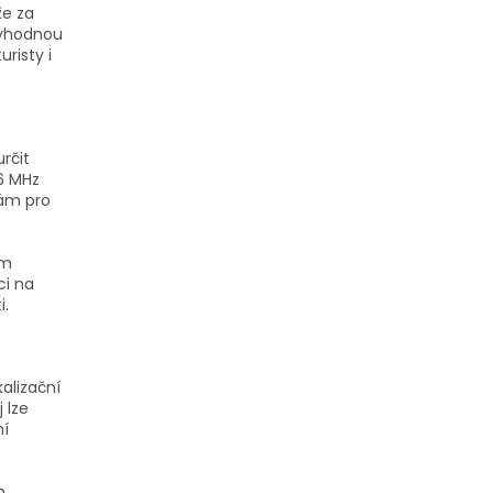
že za
 vhodnou
risty i
rčit
6 MHz
kám pro
ým
ci na
i.
alizační
 lze
ní
h