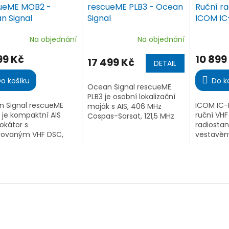
ueME MOB2 -
rescueME PLB3 - Ocean
Ruční ra
n Signal
Signal
ICOM I
Na objednání
Na objednání
ěrné
Průměrné
Průměrn
ocení
hodnocení
hodnoce
99 Kč
10 899
ktu
produktu
produktu
17 499 Kč
DETAIL
je
je
5,0
4,2
o košíku
Do k
Ocean Signal rescueME
z
z
PLB3 je osobní lokalizační
5
5
 Signal rescueME
ICOM IC-
maják s AIS, 406 MHz
iček.
hvězdiček.
hvězdiček
je kompaktní AIS
ruční VHF
Cospas-Sarsat, 121,5 MHz
okátor s
radiostan
naváděním a NFC. Díky
rovaným VHF DSC,
vestavěn
GNSS, RLS, stroboskopu a
alileo polohou,
přijímače
integraci do záchranné
atickou aktivací v
GPS. Nabí
vesty pomáhá...
anné vestě a bílým i
barevný di
roboskopem pro
hodin a v
...