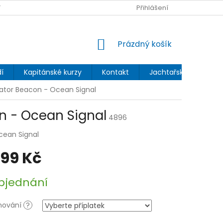
 OCHRANY OSOBNÍCH ÚDAJŮ
Přihlášení
NÁKUPNÍ
Prázdný košík
KOŠÍK
í
Kapitánské kurzy
Kontakt
Jachtařský blog
cator Beacon - Ocean Signal
n - Ocean Signal
4896
cean Signal
699 Kč
bjednání
mování
?