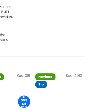
nou GPS
 PLB1
pevnině.
ného
bce a
Kód:
319
Kód:
4910
a
Novinka
Tip
11
399
Kč
–4 %