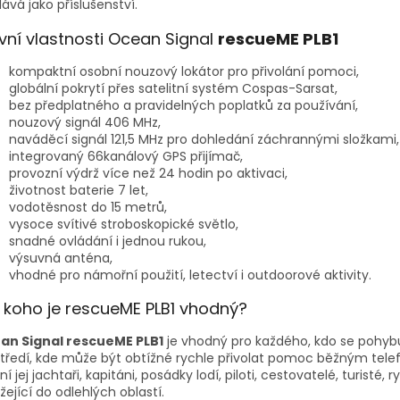
ává jako příslušenství.
vní vlastnosti Ocean Signal
rescueME PLB1
kompaktní osobní nouzový lokátor pro přivolání pomoci,
globální pokrytí přes satelitní systém Cospas-Sarsat,
bez předplatného a pravidelných poplatků za používání,
nouzový signál 406 MHz,
naváděcí signál 121,5 MHz pro dohledání záchrannými složkami,
integrovaný 66kanálový GPS přijímač,
provozní výdrž více než 24 hodin po aktivaci,
životnost baterie 7 let,
vodotěsnost do 15 metrů,
vysoce svítivé stroboskopické světlo,
snadné ovládání i jednou rukou,
výsuvná anténa,
vhodné pro námořní použití, letectví i outdoorové aktivity.
 koho je rescueME PLB1 vhodný?
an Signal rescueME PLB1
je vhodný pro každého, kdo se pohyb
tředí, kde může být obtížné rychle přivolat pomoc běžným tel
í jej jachtaři, kapitáni, posádky lodí, piloti, cestovatelé, turisté, ryb
žející do odlehlých oblastí.