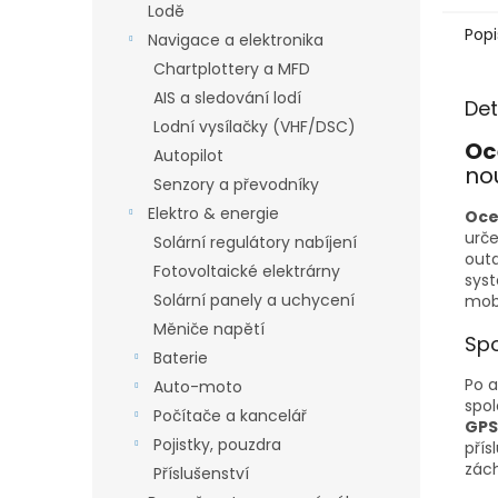
Lodě
Popi
Navigace a elektronika
Chartplottery a MFD
AIS a sledování lodí
Det
Lodní vysílačky (VHF/DSC)
Oc
Autopilot
no
Senzory a převodníky
Elektro & energie
Oce
urče
Solární regulátory nabíjení
outd
Fotovoltaické elektrárny
sys
Solární panely a uchycení
mobi
Měniče napětí
Spo
Baterie
Po a
Auto-moto
spol
Počítače a kancelář
GPS
Pojistky, pouzdra
přís
zách
Příslušenství