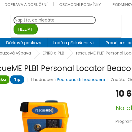
DOPRAVA A DORUČENÍ
OBCHODNÍ PODMÍNKY
PODMÍNKY
HLEDAT
Dárkové poukazy
Lodě a příslušenství
Pronájem lod
nouzová výbava
EPIRB a PLB
rescueME PLB1 Personal Lo
cueME PLB1 Personal Locator Beaco
Průměrné
1 hodnocení
Podrobnosti hodnocení
Značka:
O
nka
Tip
hodnocení
produktu
10 
je
5,0
Měrná
Na o
z
cena:
5
hvězdiček.
Progra