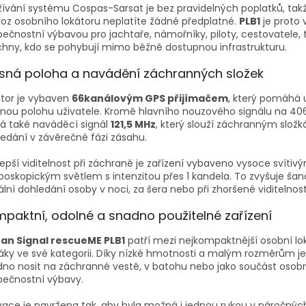
ívání systému Cospas-Sarsat je bez pravidelných poplatků, tak
oz osobního lokátoru neplatíte žádné předplatné.
PLB1
je proto
ečnostní výbavou pro jachtaře, námořníky, piloty, cestovatele, tu
hny, kdo se pohybují mimo běžně dostupnou infrastrukturu.
sná poloha a navádění záchranných složek
tor je vybaven
66kanálovým GPS přijímačem
, který pomáhá u
nou polohu uživatele. Kromě hlavního nouzového signálu na 40
lá také naváděcí signál
121,5 MHz
, který slouží záchranným slož
edání v závěrečné fázi zásahu.
lepší viditelnost při záchraně je zařízení vybaveno vysoce svítiv
boskopickým světlem s intenzitou přes 1 kandela. To zvyšuje šan
ální dohledání osoby v noci, za šera nebo při zhoršené viditelnost
paktní, odolné a snadno použitelné zařízení
an Signal rescueME PLB1
patří mezi nejkompaktnější osobní lok
ky ve své kategorii. Díky nízké hmotnosti a malým rozměrům jej
no nosit na záchranné vestě, v batohu nebo jako součást osob
pečnostní výbavy.
vace je navržena tak, aby byla možná i jednou rukou v náročnýc