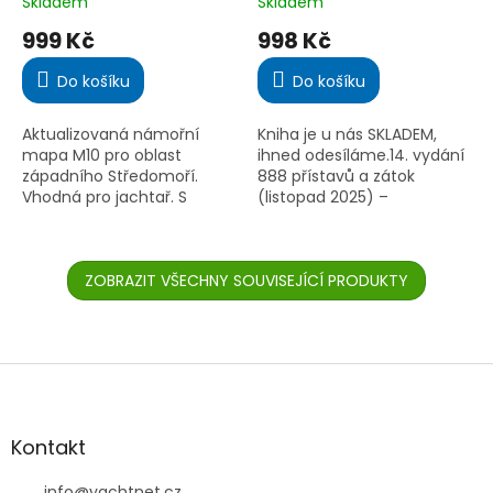
Skladem
Skladem
Průměrné
Průměrné
hodnocení
hodnocení
999 Kč
998 Kč
produktu
produktu
je
je
Do košíku
Do košíku
5,0
4,4
z
z
5
5
Aktualizovaná námořní
Kniha je u nás SKLADEM,
hvězdiček.
hvězdiček.
mapa M10 pro oblast
ihned odesíláme.14. vydání
západního Středomoří.
888 přístavů a zátok
Vhodná pro jachtař. S
(listopad 2025) –
barevným značením světel
nejaktuálnější jachtařský
a voděodolným
průvodce po Jadranu.
provedením.
Detailní mapy, mariny,
ZOBRAZIT VŠECHNY SOUVISEJÍCÍ PRODUKTY
zátoky, plavební...
Z
á
p
a
Kontakt
t
info
@
yachtnet.cz