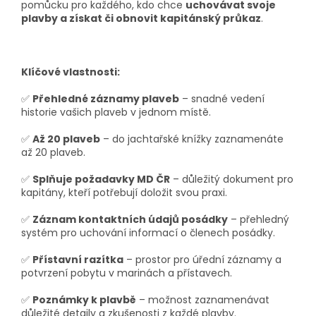
pomůcku pro každého, kdo chce
uchovávat svoje
plavby
a
získat či obnovit kapitánský průkaz
.
Klíčové vlastnosti:
✅
Přehledné záznamy plaveb
– snadné vedení
historie vašich plaveb v jednom místě.
✅
Až 20 plaveb
– do jachtařské knížky zaznamenáte
až 20 plaveb.
✅
Splňuje požadavky MD ČR
– důležitý dokument pro
kapitány, kteří potřebují doložit svou praxi.
✅
Záznam kontaktních údajů posádky
– přehledný
systém pro uchování informací o členech posádky.
✅
Přístavní razítka
– prostor pro úřední záznamy a
potvrzení pobytu v marinách a přístavech.
✅
Poznámky k plavbě
– možnost zaznamenávat
důležité detaily a zkušenosti z každé plavby.