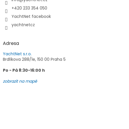
í
+420 233 354 050
YachtNet facebook
yachtnetcz
Adresa
YachtNet s.r.o.
Brdlíkova 288/1e, 150 00 Praha 5
Po - Pá 8:30-16:00 h
zobrazit na mapě