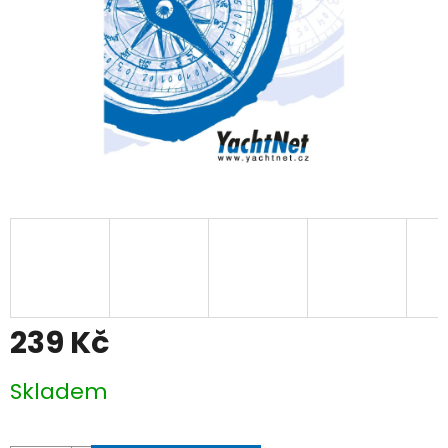
239 Kč
Měrná
Skladem
cena: