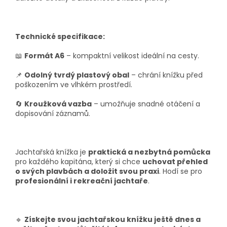
Technické specifikace:
📖
Formát A6
– kompaktní velikost ideální na cesty.
📌
Odolný tvrdý plastový obal
– chrání knížku před
poškozením ve vlhkém prostředí.
🔄
Kroužková vazba
– umožňuje snadné otáčení a
dopisování záznamů.
Jachtařská knížka je
praktická a nezbytná pomůcka
pro každého kapitána, který si chce
uchovat přehled
o svých plavbách a doložit svou praxi
. Hodí se pro
profesionální i rekreační jachtaře
.
🔹
Získejte svou jachtařskou knížku ještě dnes a