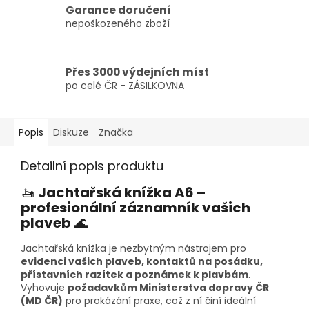
Garance doručení
nepoškozeného zboží
Přes 3000 výdejních míst
po celé ČR - ZÁSILKOVNA
Popis
Diskuze
Značka
Detailní popis produktu
🚤
Jachtařská knížka A6 –
profesionální záznamník vašich
plaveb
🌊
Jachtařská knížka je nezbytným nástrojem pro
evidenci vašich plaveb, kontaktů na posádku,
přístavních razítek a poznámek k plavbám
.
Vyhovuje
požadavkům Ministerstva dopravy ČR
(MD ČR)
pro prokázání praxe, což z ní činí ideální