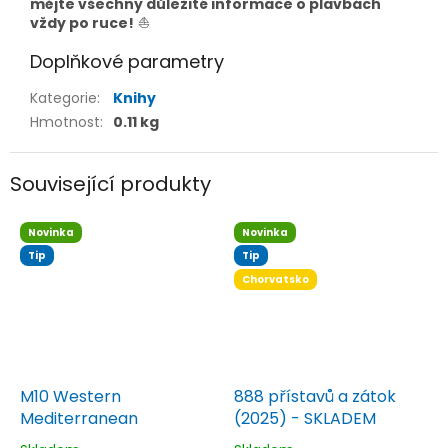
mějte všechny důležité informace o plavbách
vždy po ruce!
⛵
Doplňkové parametry
Kategorie
:
Knihy
Hmotnost
:
0.11 kg
Související produkty
Novinka
Novinka
Tip
Tip
Chorvatsko
M10 Western
888 přístavů a zátok
Mediterranean
(2025) - SKLADEM