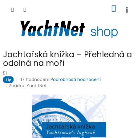
Přejít
NÁKUP
na
obsah
KOŠÍK
Jachtařská knížka – Přehledná a
odolná na moři
51
Průměrné
17 hodnocení
Podrobnosti hodnocení
Tip
hodnocení
Značka:
YachtNet
produktu
je
4,4
z
5
hvězdiček.