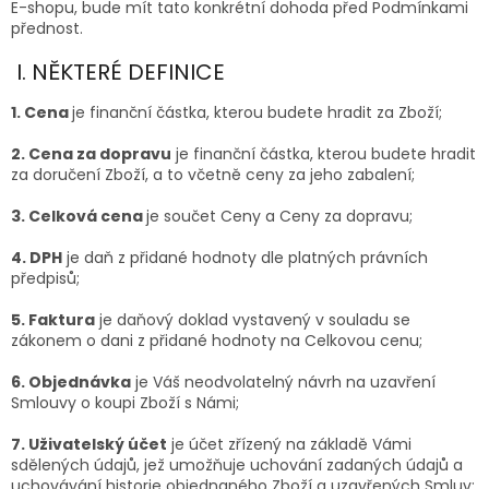
E-shopu, bude mít tato konkrétní dohoda před Podmínkami
přednost.
I. NĚKTERÉ DEFINICE
1. Cena
je finanční částka, kterou budete hradit za Zboží;
2. Cena za dopravu
je finanční částka, kterou budete hradit
za doručení Zboží, a to včetně ceny za jeho zabalení;
3. Celková cena
je součet Ceny a Ceny za dopravu;
4. DPH
je daň z přidané hodnoty dle platných právních
předpisů;
5. Faktura
je daňový doklad vystavený v souladu se
zákonem o dani z přidané hodnoty na Celkovou cenu;
6. Objednávka
je Váš neodvolatelný návrh na uzavření
Smlouvy o koupi Zboží s Námi;
7. Uživatelský účet
je účet zřízený na základě Vámi
sdělených údajů, jež umožňuje uchování zadaných údajů a
uchovávání historie objednaného Zboží a uzavřených Smluv;