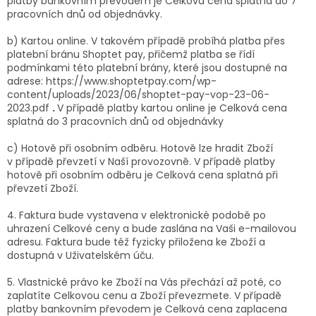
platby bankovním převodem je Celková cena splatná do 7
pracovních dnů od objednávky.
b) Kartou online. V takovém případě probíhá platba přes
platební bránu Shoptet pay, přičemž platba se řídí
podmínkami této platební brány, které jsou dostupné na
adrese: https://www.shoptetpay.com/wp-
content/uploads/2023/06/shoptet-pay-vop-23-06-
2023.pdf
.
V případě platby kartou online je Celková cena
splatná do 3 pracovních dnů od objednávky
c) Hotově při osobním odběru. Hotově lze hradit Zboží
v případě převzetí v Naší provozovně. V případě platby
hotově při osobním odběru je Celková cena splatná při
převzetí Zboží.
4. Faktura bude vystavena v elektronické podobě po
uhrazení Celkové ceny a bude zaslána na Vaši e-mailovou
adresu. Faktura bude též fyzicky přiložena ke Zboží a
dostupná v Uživatelském úču.
5. Vlastnické právo ke Zboží na Vás přechází až poté, co
zaplatíte Celkovou cenu a Zboží převezmete. V případě
platby bankovním převodem je Celková cena zaplacena