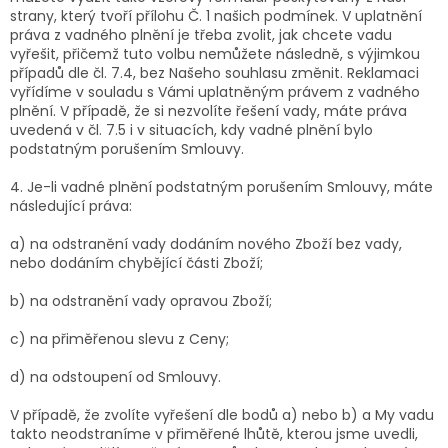
strany, který tvoří přílohu Č. 1 našich podmínek. V uplatnění
práva z vadného plnění je třeba zvolit, jak chcete vadu
vyřešit, přičemž tuto volbu nemůžete následně, s výjimkou
případů dle čl. 7.4, bez Našeho souhlasu změnit. Reklamaci
vyřídíme v souladu s Vámi uplatněným právem z vadného
plnění. V případě, že si nezvolíte řešení vady, máte práva
uvedená v čl. 7.5 i v situacích, kdy vadné plnění bylo
podstatným porušením Smlouvy.
4. Je-li vadné plnění podstatným porušením Smlouvy, máte
následující práva:
a) na odstranění vady dodáním nového Zboží bez vady,
nebo dodáním chybějící části Zboží;
b) na odstranění vady opravou Zboží;
c) na přiměřenou slevu z Ceny;
d) na odstoupení od Smlouvy.
V případě, že zvolíte vyřešení dle bodů a) nebo b) a My vadu
takto neodstraníme v přiměřené lhůtě, kterou jsme uvedli,