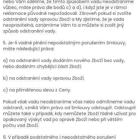
nebo Vám sdělíme, že tímto způsobem vadu neodstraníme
vůbec, máte práva dle bodů c) a d), i když jste je v rámci
reklamace původně nepožadovali. Zároveň pokud si zvolíte
odstranění vady opravou Zboží a My zjistíme, že je vada
neopravitelná, oznámíme Vám to a můžete si zvolit jiný
způsob odstranění vady.
5. Je-li vadné plnění nepodstatným porušením Smlouvy,
máte následující práva:
a) na odstranění vady dodáním nového Zboží bez vady,
nebo dodáním chybějící části Zboží;
b) na odstranění vady opravou Zboží;
c) na přiměřenou slevu z Ceny.
Pokud však vadu neodstraníme včas nebo odmítneme vadu
odstranit, vzniká Vám právo od Smlouvy odstoupit. Odstoupit
můžete také v případě, kdy nemůžete Zboží řádně užívat pro
opakovaný výskyt vad po opravě Zboží nebo při větším
počtu vad Zboží.
6. V případě podstatného i nepodstatného porušení