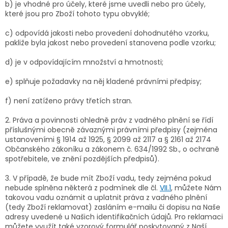
b) je vhodné pro účely, které jsme uvedli nebo pro účely,
které jsou pro Zboží tohoto typu obvyklé;
c) odpovídá jakosti nebo provedení dohodnutého vzorku,
pakliže byla jakost nebo provedení stanovena podle vzorku;
d) je v odpovídajícím množství a hmotnosti;
e) splňuje požadavky na něj kladené právními předpisy;
f) není zatíženo právy třetích stran.
2. Práva a povinnosti ohledně práv z vadného plnění se řídí
příslušnými obecně závaznými právními předpisy (zejména
ustanoveními § 1914 až 1925, § 2099 až 2117 a § 2161 až 2174
Občanského zákoníku a zákonem č. 634/1992 Sb., o ochraně
spotřebitele, ve znění pozdějších předpisů).
3. V případě, že bude mít Zboží vadu, tedy zejména pokud
nebude splněna některá z podmínek dle čl.
VII.1
, můžete Nám
takovou vadu oznámit a uplatnit práva z vadného plnění
(tedy Zboží reklamovat) zasláním e-mailu či dopisu na Naše
adresy uvedené u Našich identifikačních údajů. Pro reklamaci
můžete využít také vzorový formulář poskytovaný z Naší