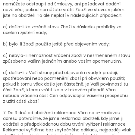
nemůžete odstoupit od Smlouvy, ani požadovat dodání
nové věci, pokud nemůžete vrátit Zboží ve stavu, v jakém
jste ho obdrželi. To ale neplatí v následujících případech:
a) došlo-li ke změně stavu Zboží v důsledku prohlídky za
účelem zjištění vady;
b) bylo-li Zboží použito ještě před objevením vady;
c) nebyla-li nemožnost vrácení Zboží v nezměněném stavu
způsobena Vaším jednáním anebo Vaším opomenutím,
d) došlo-li z Vaší strany před objevením vady k prodeji,
spotřebování nebo pozměnění Zboží při obvyklém použití;
pokud k tomu však došlo jen částečně, je Vaší povinností tu
část Zboží, kterou vrátit lze a v takovém případě Vám
nebude vrácena část Cen odpovídající Vašemu prospěchu
z užití části Zboží.
7. Do 3 dnů od obdržení reklamace Vám na e-mailovou
adresu potvrdíme, že jsme reklamaci obdrželi, kdy jsme ji
obdrželi a předpokládanou dobu trvání vyřízení reklamace.
Reklamaci vyřídíme bez zbytečného odkladu, nejpozději však