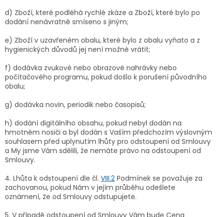
d) Zboží, které podléhá rychlé zkáze a Zboží, které bylo po
dodání nenávratně smíseno s jiným;
e) Zboží v uzavřeném obalu, které bylo z obalu vyňato a z
hygienických důvodů jej není možné vrátit;
f) dodávka zvukové nebo obrazové nahrávky nebo
počítačového programu, pokud došlo k porušení původního
obalu;
g) dodávka novin, periodik nebo časopisů;
h) dodání digitálního obsahu, pokud nebyl dodán na
hmotném nosiči a byl dodán s Vaším předchozím výslovným
souhlasem před uplynutím lhůty pro odstoupení od Smlouvy
a My jsme Vám sdělili, že nemáte právo na odstoupení od
Smlouvy.
4. Lhůta k odstoupení dle čl.
VIII.2
Podmínek se považuje za
zachovanou, pokud Nám v jejím průběhu odešlete
oznámení, že od Smlouvy odstupujete.
5. V případě odstoupení od Smlouvy Vám bude Cena