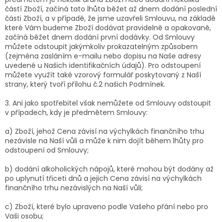
částí Zboží, začíná tato lhůta běžet až dnem dodání poslední
části Zboží, a v případě, že jsme uzavřeli Smlouvu, na základě
které Vám budeme Zboží dodávat pravidelně a opakovaně,
začíná běžet dnem dodání první dodávky. Od Smlouvy
můžete odstoupit jakýmkoliv prokazatelným způsobem
(zejména zasláním e-mailu nebo dopisu na Naše adresy
uvedené u Našich identifikačních údajů). Pro odstoupení
můžete využít také vzorový formulář poskytovaný z Naší
strany, který tvoří přílohu č.2 našich
Podmínek.
3. Ani jako spotřebitel však nemůžete od Smlouvy odstoupit
v případech, kdy je předmětem Smlouvy:
a) Zboží, jehož Cena závisí na výchylkách finančního trhu
nezávisle na Naší vůli a může k nim dojít během lhůty pro
odstoupení od Smlouvy;
b) dodání alkoholických nápojů, které mohou být dodány až
po uplynutí třiceti dnů a jejich Cena závisí na výchylkách
finančního trhu nezávislých na Naší vůli;
c) Zboží, které bylo upraveno podle Vašeho přání nebo pro
Vaši osobu;