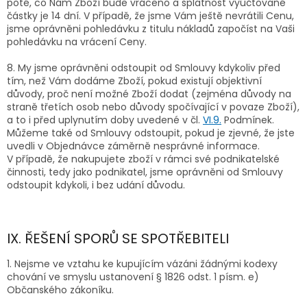
poté, co Nám Zboží bude vráceno a splatnost vyúčtované
částky je 14 dní. V případě, že jsme Vám ještě nevrátili Cenu,
jsme oprávněni pohledávku z titulu nákladů započíst na Vaši
pohledávku na vrácení Ceny.
8. My jsme oprávněni odstoupit od Smlouvy kdykoliv před
tím, než Vám dodáme Zboží, pokud existují objektivní
důvody, proč není možné Zboží dodat (zejména důvody na
straně třetích osob nebo důvody spočívající v povaze Zboží),
a to i před uplynutím doby uvedené v čl.
VI.9.
Podmínek.
Můžeme také od Smlouvy odstoupit, pokud je zjevné, že jste
uvedli v Objednávce záměrně nesprávné informace.
V případě, že nakupujete zboží v rámci své podnikatelské
činnosti, tedy jako podnikatel, jsme oprávněni od Smlouvy
odstoupit kdykoli, i bez udání důvodu.
IX. ŘEŠENÍ SPORŮ SE SPOTŘEBITELI
1. Nejsme ve vztahu ke kupujícím vázáni žádnými kodexy
chování ve smyslu ustanovení § 1826 odst. 1 písm. e)
Občanského zákoníku.