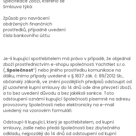
Specifikace Zboží, kterého se
Smlouva týká:
Způsob pro navrácení
obdržených finančních
prostředků, případně uvedení
čísla bankovního účtu:
Je-li kupující spotřebitelem má právo v případě, že objednal
zboží prostřednictvím e-shopu společnosti YachtNet s.r.o.
(„
Společnost
“) nebo jiného prostředku komunikace na
dálku, mimo případy uvedené v § 1837 zák. č. 89/2012 Sb.,
občanský zákoník, ve znění pozdějších předpisů odstoupit od
již uzavřené kupní smlouvy do 14 dnů ode dne převzetí zboží,
a to bez uvedení důvodu a bez jakékoli sankce. Toto
odstoupení oznámí kupující Společnosti písemně na adresu
provozovny Společnosti nebo elektronicky na e-mail
uvedený na vzorovém formuláři.
Odstoupí-li kupující, který je spotřebitelem, od kupní
smlouvy, zašle nebo předá Společnosti bez zbytečného
odkladu, nejpozději do 14 dnů od odstoupení od kupní