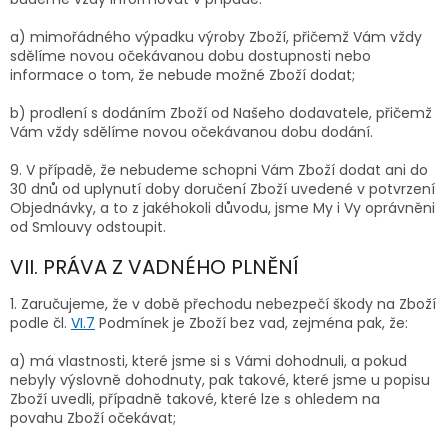
a) mimořádného výpadku výroby Zboží, přičemž Vám vždy
sdělíme novou očekávanou dobu dostupnosti nebo
informace o tom, že nebude možné Zboží dodat;
b) prodlení s dodáním Zboží od Našeho dodavatele, přičemž
Vám vždy sdělíme novou očekávanou dobu dodání.
9.
V případě, že nebudeme schopni Vám Zboží dodat ani do
30 dnů od uplynutí doby doručení Zboží uvedené v potvrzení
Objednávky, a to z jakéhokoli důvodu, jsme My i Vy oprávněni
od Smlouvy odstoupit.
VII. PRÁVA Z VADNÉHO PLNĚNÍ
1.
Zaručujeme, že v době přechodu nebezpečí škody na Zboží
podle čl.
VI.
7
Podmínek je Zboží bez vad, zejména pak, že:
a) má vlastnosti, které jsme si s Vámi dohodnuli, a pokud
nebyly výslovně dohodnuty, pak takové, které jsme u popisu
Zboží uvedli, případně takové, které lze s ohledem na
povahu Zboží očekávat;