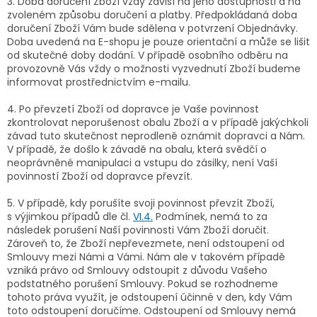
3. Doba doručení Zboží vždy závisí na jeho dostupnosti a na
zvoleném způsobu doručení a platby. Předpokládaná doba
doručení Zboží Vám bude sdělena v potvrzení Objednávky.
Doba uvedená na E-shopu je pouze orientační a může se lišit
od skutečné doby dodání. V případě osobního odběru na
provozovně Vás vždy o možnosti vyzvednutí Zboží budeme
informovat prostřednictvím e-mailu.
4.
Po převzetí Zboží od dopravce je Vaše povinnost
zkontrolovat neporušenost obalu Zboží a v případě jakýchkoli
závad tuto skutečnost neprodleně oznámit dopravci a Nám.
V případě, že došlo k závadě na obalu, která svědčí o
neoprávněné manipulaci a vstupu do zásilky, není Vaší
povinností Zboží od dopravce převzít.
5. V případě, kdy porušíte svoji povinnost převzít Zboží,
s výjimkou případů dle čl.
VI.
4.
Podmínek, nemá to za
následek porušení Naší povinnosti Vám Zboží doručit.
Zároveň to, že Zboží nepřevezmete, není odstoupení od
Smlouvy mezi Námi a Vámi. Nám ale v takovém případě
vzniká právo od Smlouvy odstoupit z důvodu Vašeho
podstatného porušení Smlouvy. Pokud se rozhodneme
tohoto práva využít, je odstoupení účinné v den, kdy Vám
toto odstoupení doručíme. Odstoupení od Smlouvy nemá