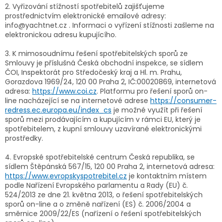
2. Vyřizování stížností spotřebitelů zajišťujeme
prostřednictvím elektronické emailové adresy:
info@yachtnet.cz . Informaci o vyřízení stížnosti zašleme na
elektronickou adresu kupujícího.
3. K mimosoudnímu řešení spotřebitelských sporů ze
Smlouvy je příslušná Česká obchodní inspekce, se sídlem
ČOI, Inspektorát pro Středočeský kraj a Hl. m. Prahu,
Gorazdova 1969/24, 120 00 Praha 2, IČ:00020869, internetová
adresa:
https://www.coi.cz
. Platformu pro řešení sporů on-
line nacházející se na internetové adrese
https://consumer-
redress.ec.europa.eu/index_cs
je možné využít při řešení
sporů mezi prodávajícím a kupujícím v rámci EU, který je
spotřebitelem, z kupní smlouvy uzavírané elektronickými
prostředky.
4. Evropské spotřebitelské centrum Česká republika, se
sídlem Štěpánská 567/15, 120 00 Praha 2, internetová adresa:
https://www.evropskyspotrebitel.cz
je kontaktním místem
podle Nařízení Evropského parlamentu a Rady (EU) č.
524/2013 ze dne 21. května 2013, o řešení spotřebitelských
sporů on-line a o změně nařízení (ES) č. 2006/2004 a
směrnice 2009/22/ES (nařízení o řešení spotřebitelských