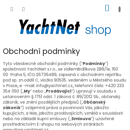
Přejít
NÁKUP
na
obsah
KOŠÍK
Obchodní podmínky
Tyto všeobecné obchodní podmínky (“
Podmínky
”)
společnosti YachtNet s.r.o., se sídlem
Brdlíkova 288/1e,
150
00 Praha 5
, IČO:
26736489
, zapsaná v obchodním rejstříku
pod sp. zn.
oddíl C, vložka 90535.
vedeném u
Městsého soudu
v Praze
,
e
-mail: info@yachtnet.cz
,
telefonní číslo: +420 233
354 050 („
My
” nebo „
Prodávající
”) upravují v souladu s
ustanovením § 1751 odst. 1 zákona č. 89/2012 Sb., občanský
zákoník, ve znění pozdějších předpisů („
Občanský
zákoník
“) vzájemná práva a povinnosti Vás, jakožto
kupujících, a Nás, jakožto prodávajících, vzniklá v souvislosti
nebo na základě kupní smlouvy („
Smlouva
“) uzavřené
prostřednictvím E-shopu na webových stránkách
www.shop.yachtnet.cz.