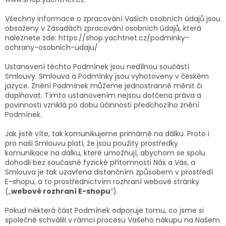
Všechny informace o zpracování Vašich osobních údajů jsou
obsaženy v Zásadách zpracování osobních údajů, která
naleznete zde: https://shop.yachtnet.cz/podminky-
ochrany-osobnich-udaju/
Ustanovení těchto Podmínek jsou nedílnou součástí
Smlouvy. Smlouva a Podmínky jsou vyhotoveny v českém
jazyce. Znění Podmínek můžeme jednostranně měnit či
doplňovat. Tímto ustanovením nejsou dotčena práva a
povinnosti vzniklá po dobu účinnosti předchozího znění
Podmínek.
Jak jistě víte, tak komunikujeme primárně na dálku. Proto i
pro naši Smlouvu platí, že jsou použity prostředky
komunikace na dálku, které umožňují, abychom se spolu
dohodli bez současné fyzické přítomnosti Nás a Vás, a
Smlouva je tak uzavřena distančním způsobem v prostředí
E-shopu, a to prostřednictvím rozhraní webové stránky
(„
webové rozhraní E-shopu
“).
Pokud některá část Podmínek odporuje tomu, co jsme si
společně schválili v rámci procesu Vašeho nákupu na Našem