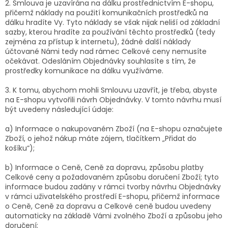
2. Smlouva je uzavírána na dálku prostřednictvím E-shopu,
přičemž náklady na použití komunikačních prostředků na
dálku hradíte Vy. Tyto náklady se však nijak neliší od základní
sazby, kterou hradíte za používání těchto prostředků (tedy
zejména za přístup k internetu), žádné další náklady
účtované Námi tedy nad rámec Celkové ceny nemusíte
očekávat. Odesláním Objednávky souhlasíte s tím, že
prostředky komunikace na dálku využíváme.
3. K tomu, abychom mohli Smlouvu uzavřít, je třeba, abyste
na E-shopu vytvořili návrh Objednávky. V tomto návrhu musí
být uvedeny následující údaje:
a) Informace o nakupovaném Zboží (na E-shopu označujete
Zboží, o jehož nákup máte zájem, tlačítkem „Přidat do
košíku“);
b) Informace o Ceně, Ceně za dopravu, způsobu platby
Celkové ceny a požadovaném způsobu doručení Zboží; tyto
informace budou zadány v rámci tvorby návrhu Objednávky
v rámci uživatelského prostředí E-shopu, přičemž informace
o Ceně, Ceně za dopravu a Celkové ceně budou uvedeny
automaticky na základě Vámi zvolného Zboží a způsobu jeho
doručení;