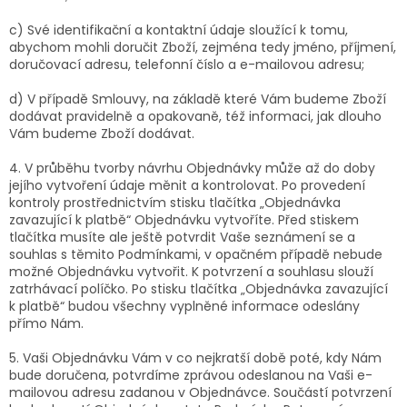
c) Své identifikační a kontaktní údaje sloužící k tomu,
abychom mohli doručit Zboží, zejména tedy jméno, příjmení,
doručovací adresu, telefonní číslo a e-mailovou adresu;
d) V případě Smlouvy, na základě které Vám budeme Zboží
dodávat pravidelně a opakovaně, též informaci, jak dlouho
Vám budeme Zboží dodávat.
4. V průběhu tvorby návrhu Objednávky může až do doby
jejího vytvoření údaje měnit a kontrolovat. Po provedení
kontroly prostřednictvím stisku tlačítka „Objednávka
zavazující k platbě“ Objednávku vytvoříte. Před stiskem
tlačítka musíte ale ještě potvrdit Vaše seznámení se a
souhlas s těmito Podmínkami, v opačném případě nebude
možné Objednávku vytvořit. K potvrzení a souhlasu slouží
zatrhávací políčko. Po stisku tlačítka „Objednávka zavazující
k platbě“ budou všechny vyplněné informace odeslány
přímo Nám.
5. Vaši Objednávku Vám v co nejkratší době poté, kdy Nám
bude doručena, potvrdíme zprávou odeslanou na Vaši e-
mailovou adresu zadanou v Objednávce. Součástí potvrzení