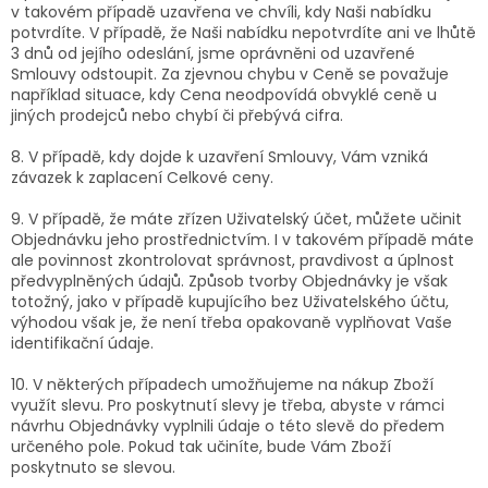
v takovém případě uzavřena ve chvíli, kdy Naši nabídku
potvrdíte. V případě, že Naši nabídku nepotvrdíte ani ve lhůtě
3 dnů od jejího odeslání, jsme oprávněni od uzavřené
Smlouvy odstoupit. Za zjevnou chybu v Ceně se považuje
například situace, kdy Cena neodpovídá obvyklé ceně u
jiných prodejců nebo chybí či přebývá cifra.
8. V případě, kdy dojde k uzavření Smlouvy, Vám vzniká
závazek k zaplacení Celkové ceny.
9. V případě, že máte zřízen Uživatelský účet, můžete učinit
Objednávku jeho prostřednictvím. I v takovém případě máte
ale povinnost zkontrolovat správnost, pravdivost a úplnost
předvyplněných údajů. Způsob tvorby Objednávky je však
totožný, jako v případě kupujícího bez Uživatelského účtu,
výhodou však je, že není třeba opakovaně vyplňovat Vaše
identifikační údaje.
10. V některých případech umožňujeme na nákup Zboží
využít slevu. Pro poskytnutí slevy je třeba, abyste v rámci
návrhu Objednávky vyplnili údaje o této slevě do předem
určeného pole. Pokud tak učiníte, bude Vám Zboží
poskytnuto se slevou.