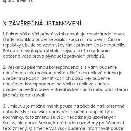
sporů on-line).
X. ZÁVĚREČNÁ USTANOVENÍ
1. Pokud Náš a Váš právní vztah obsahuje mezinárodní prvek
(tedy například budeme zasílat zboží mimo území České
republiky), bude se vztah vždy řádit právem České republiky.
Pokud jste však spotřebitelé, nejsou tímto ujednáním
dotčena Vaše práva plynoucí z právních předpisů.
2. Veškerou písemnou korespondenci si s Vámi budeme
doručovat elektronickou poštou. Naše e-mailová adresa je
uvedena u Našich identifikačních údajů. My budeme
doručovat korespondenci na Vaši e-mailovou adresu
uvedenou ve Smlouvě, v Uživatelském účtu nebo přes kterou
jste nás kontaktovali.
3. Smlouvu je možné měnit pouze na základě naší písemné
dohody. My jsme však oprávněni změnit a doplnit tyto
Podmínky, tato změna se však nedotkne již uzavřených
Smluv, ale pouze Smluv, které budou uzavřeny po účinnosti
této změny. O změně Vás však budeme informovat pouze