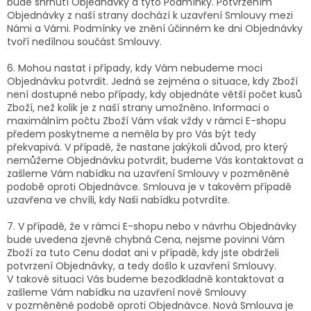
bude shrnutí Objednávky a tyto Podmínky. Potvrzením
Objednávky z naší strany dochází k uzavření Smlouvy mezi
Námi a Vámi. Podmínky ve znění účinném ke dni Objednávky
tvoří nedílnou součást Smlouvy.
6. Mohou nastat i případy, kdy Vám nebudeme moci
Objednávku potvrdit. Jedná se zejména o situace, kdy Zboží
není dostupné nebo případy, kdy objednáte větší počet kusů
Zboží, než kolik je z naší strany umožněno. Informaci o
maximálním počtu Zboží Vám však vždy v rámci E-shopu
předem poskytneme a neměla by pro Vás být tedy
překvapivá. V případě, že nastane jakýkoli důvod, pro který
nemůžeme Objednávku potvrdit, budeme Vás kontaktovat a
zašleme Vám nabídku na uzavření Smlouvy v pozměněné
podobě oproti Objednávce. Smlouva je v takovém případě
uzavřena ve chvíli, kdy Naši nabídku potvrdíte.
7. V případě, že v rámci E-shopu nebo v návrhu Objednávky
bude uvedena zjevně chybná Cena, nejsme povinni Vám
Zboží za tuto Cenu dodat ani v případě, kdy jste obdrželi
potvrzení Objednávky, a tedy došlo k uzavření Smlouvy.
V takové situaci Vás budeme bezodkladně kontaktovat a
zašleme Vám nabídku na uzavření nové Smlouvy
v pozměněné podobě oproti Objednávce. Nová Smlouva je