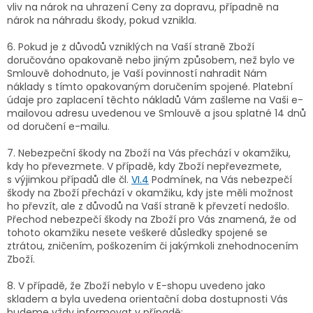
vliv na nárok na uhrazení Ceny za dopravu, případně na
nárok na náhradu škody, pokud vznikla.
6. Pokud je z důvodů vzniklých na Vaší straně Zboží
doručováno opakovaně nebo jiným způsobem, než bylo ve
Smlouvě dohodnuto, je Vaší povinností nahradit Nám
náklady s tímto opakovaným doručením spojené. Platební
údaje pro zaplacení těchto nákladů Vám zašleme na Vaši e-
mailovou adresu uvedenou ve Smlouvě a jsou splatné 14 dnů
od doručení e-mailu.
7.
Nebezpeční škody na Zboží na Vás přechází v okamžiku,
kdy ho převezmete. V případě, kdy Zboží nepřevezmete,
s výjimkou případů dle čl.
VI.
4
Podmínek, na Vás nebezpečí
škody na Zboží přechází v okamžiku, kdy jste měli možnost
ho převzít, ale z důvodů na Vaší straně k převzetí nedošlo.
Přechod nebezpečí škody na Zboží pro Vás znamená, že od
tohoto okamžiku nesete veškeré důsledky spojené se
ztrátou, zničením, poškozením či jakýmkoli znehodnocením
Zboží.
8. V případě, že Zboží nebylo v E-shopu uvedeno jako
skladem a byla uvedena orientační doba dostupnosti Vás
budeme vždy informovat v případě: