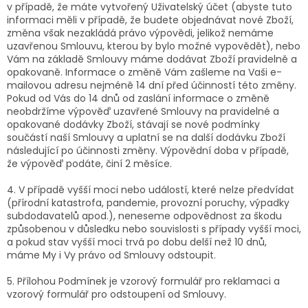
v případě, že máte vytvořený Uživatelský účet (abyste tuto
informaci měli v případě, že budete objednávat nové Zboží,
změna však nezakládá právo výpovědi, jelikož nemáme
uzavřenou Smlouvu, kterou by bylo možné vypovědět), nebo
Vám na základě Smlouvy máme dodávat Zboží pravidelně a
opakovaně. Informace o změně Vám zašleme na Vaši e-
mailovou adresu nejméně 14 dní před účinností této změny.
Pokud od Vás do 14 dnů od zaslání informace o změně
neobdržíme výpověď uzavřené Smlouvy na pravidelné a
opakované dodávky Zboží, stávají se nové podmínky
součástí naší Smlouvy a uplatní se na další dodávku Zboží
následující po účinnosti změny. Výpovědní doba v případě,
že výpověď podáte, činí 2 měsíce.
4. V případě vyšší moci nebo událostí, které nelze předvídat
(přírodní katastrofa, pandemie, provozní poruchy, výpadky
subdodavatelů apod.), neneseme odpovědnost za škodu
způsobenou v důsledku nebo souvislosti s případy vyšší moci,
a pokud stav vyšší moci trvá po dobu delší než 10 dnů,
máme My i Vy právo od Smlouvy odstoupit.
5. Přílohou Podmínek je vzorový formulář pro reklamaci a
vzorový formulář pro odstoupení od Smlouvy.