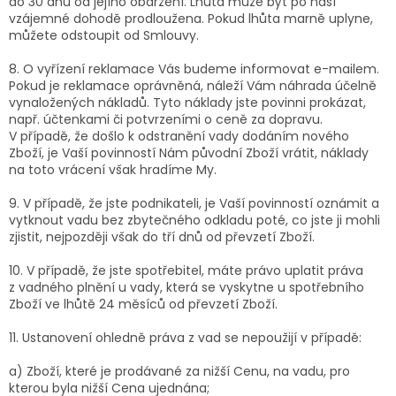
do 30 dnů od jejího obdržení. Lhůta může být po naší
vzájemné dohodě prodloužena. Pokud lhůta marně uplyne,
můžete odstoupit od Smlouvy.
8. O vyřízení reklamace Vás budeme informovat e-mailem.
Pokud je reklamace oprávněná, náleží Vám náhrada účelně
vynaložených nákladů. Tyto náklady jste povinni prokázat,
např. účtenkami či potvrzeními o ceně za dopravu.
V případě, že došlo k odstranění vady dodáním nového
Zboží, je Vaší povinností Nám původní Zboží vrátit, náklady
na toto vrácení však hradíme My.
9. V případě, že jste podnikateli, je Vaší povinností oznámit a
vytknout vadu bez zbytečného odkladu poté, co jste ji mohli
zjistit, nejpozději však do tří dnů od převzetí Zboží.
10. V případě, že jste spotřebitel, máte právo uplatit práva
z vadného plnění u vady, která se vyskytne u spotřebního
Zboží ve lhůtě 24 měsíců od převzetí Zboží.
11. Ustanovení ohledně práva z vad se nepoužijí v případě:
a) Zboží, které je prodávané za nižší Cenu, na vadu, pro
kterou byla nižší Cena ujednána;