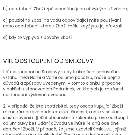
b) opotřebení Zboží způsobeného jeho obvyklým užíváním;
c) použitého Zboží na vadu odpovídající míře používání
nebo opotřebení, kterou Zboží mělo, když jste jej převzali;
d) kdy to vyplývá z povahy Zboží.
VIII. ODSTOUPENÍ OD SMLOUVY
1. K odstoupení od Smlouvy, tedy k ukončení smluvního
vztahu mezi Námi a Vámi od jeho počátku, může dojít z
důvodů a způsoby uvedenými v tomto článku, případně
v dalších ustanoveních Podmínek, ve kterých je možnost
odstoupení výslovně uvedena.
2.
V případě, že jste spotřebitel, tedy osoba kupující Zboží
mimo rámec své podnikatelské činnosti, máte v souladu
s ustanovením §1829 občanského zákoníku právo odstoupit
od Smlouvy bez udání důvodu ve lhůtě 14 dnů ode dne
doručení Zboží. V případě, že jsme uzavřeli Smlouvu, jejímž
předmětem je několik druhů Zboží nebo dodání několika