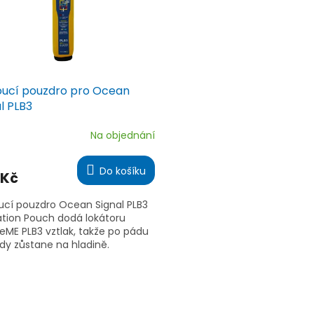
oucí pouzdro pro Ocean
l PLB3
Na objednání
ěrné
ocení
ktu
Do košíku
 Kč
ucí pouzdro Ocean Signal PLB3
ation Pouch dodá lokátoru
iček.
eME PLB3 vztlak, takže po pádu
dy zůstane na hladině.
havé provedení zachová plnou
ost...
O
v
l