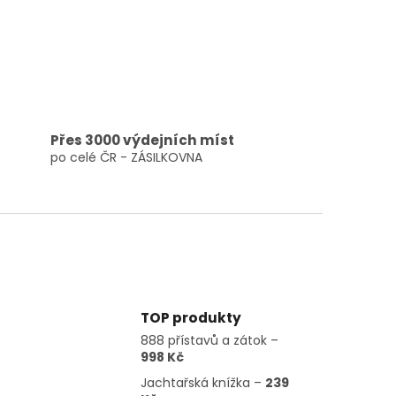
Přes 3000 výdejních míst
po celé ČR - ZÁSILKOVNA
TOP produkty
888 přístavů a zátok –
998 Kč
Jachtařská knížka –
239