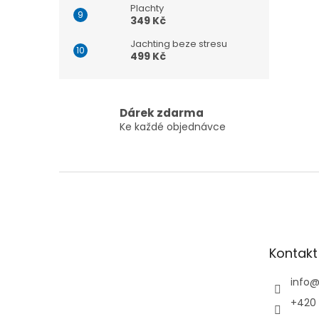
Plachty
349 Kč
Jachting beze stresu
499 Kč
Dárek zdarma
Ke každé objednávce
Z
á
p
a
t
Kontakt
í
info
+420 