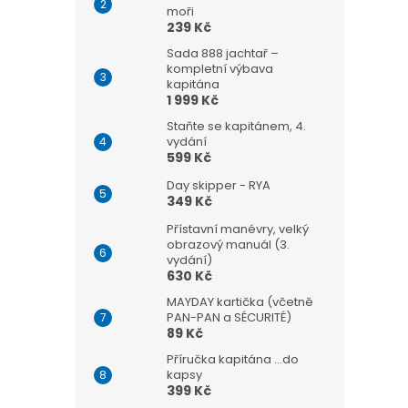
moři
239 Kč
Sada 888 jachtař –
kompletní výbava
kapitána
1 999 Kč
Staňte se kapitánem, 4.
vydání
599 Kč
Day skipper - RYA
349 Kč
Přístavní manévry, velký
obrazový manuál (3.
vydání)
630 Kč
MAYDAY kartička (včetně
PAN-PAN a SÉCURITÉ)
89 Kč
Příručka kapitána ...do
kapsy
399 Kč