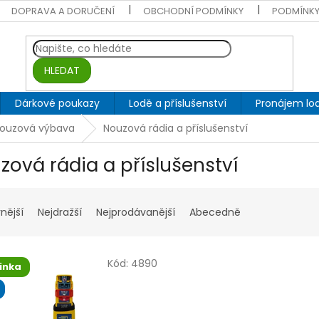
DOPRAVA A DORUČENÍ
OBCHODNÍ PODMÍNKY
PODMÍNKY
HLEDAT
Dárkové poukazy
Lodě a příslušenství
Pronájem lod
nouzová výbava
Nouzová rádia a příslušenství
zová rádia a příslušenství
nější
Nejdražší
Nejprodávanější
Abecedně
Kód:
4890
inka