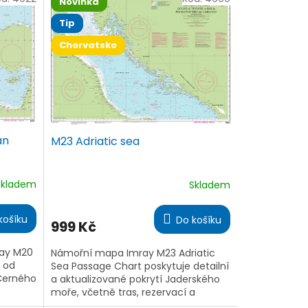
Novinka
Tip
Chorvatsko
an
M23 Adriatic sea
Skladem
Skladem
Průměrné
hodnocení
produktu
košíku
Do košíku
999 Kč
je
5,0
z
ray M20
Námořní mapa Imray M23 Adriatic
5
 od
Sea Passage Chart poskytuje detailní
hvězdiček.
 Černého
a aktualizované pokrytí Jaderského
moře, včetně tras, rezervací a
cké
světelných signálů pro bezpečnou