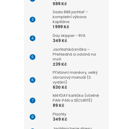
599 Kč
Sada 888 jachtař –
kompletní výbava
kapitána
1 999 Kč
Day skipper - RYA
349 Kč
Jachtařská knížka –
Přehledná a odolná na
moři
239 Kč
Přístavní manévry, velký
obrazový manuál (3.
vydání)
630 Kč
MAYDAY kartička (včetně
PAN-PAN a SÉCURITÉ)
89 Kč
Plachty
349 Kč
Jachting beze stresu