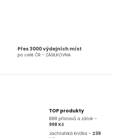
Přes 3000 výdejních míst
po celé ČR - ZÁSILKOVNA
TOP produkty
888 přístavů a zátok –
998 Kč
Jachtařská knížka –
239