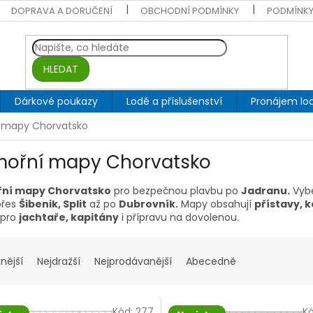
DOPRAVA A DORUČENÍ
OBCHODNÍ PODMÍNKY
PODMÍNKY
HLEDAT
Dárkové poukazy
Lodě a příslušenství
Pronájem lod
 mapy Chorvatsko
ořní mapy Chorvatsko
ní mapy Chorvatsko
pro bezpečnou plavbu po
Jadranu.
Vybe
řes
Šibenik, Split
až po
Dubrovník.
Mapy obsahují
přístavy, k
 pro
jachtaře, kapitány
i přípravu na dovolenou.
nější
Nejdražší
Nejprodávanější
Abecedně
Kód:
277
K