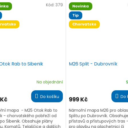
deklinace a je tištěno...
Kód:
379
inka
Novinka
Tip
rvatsko
Chorvatsko
Otok Rab to Sibenik
M26 Split - Dubrovník
Na objednání
ěrné
Průměrné
ocení
hodnocení
ktu
produktu
Do košíku
Do 
 Kč
999 Kč
je
5,0
z
řní mapa - M25 Otok Rab to
Námořní mapa M26 pro oblas
5
ik - chorvatského pobřeží od
Splitu po Dubrovník. Obsahuj
iček.
hvězdiček.
po Šibenik. Obsahuje plány
přístavů a přístupových tras –
u, Kornatů, Telašćice a dalších
pro plavbu na plachetnici či