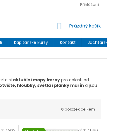
 OCHRANY OSOBNÍCH ÚDAJŮ
Přihlášení
NÁKUPNÍ
Prázdný košík
KOŠÍK
í
Kapitánské kurzy
Kontakt
Jachtařský blog
rte si
aktuální mapy
Imray
pro oblasti od
otviště, hloubky, světla
i
plánky marín
a jsou
6
položek celkem
ód:
4922
Kód:
4666