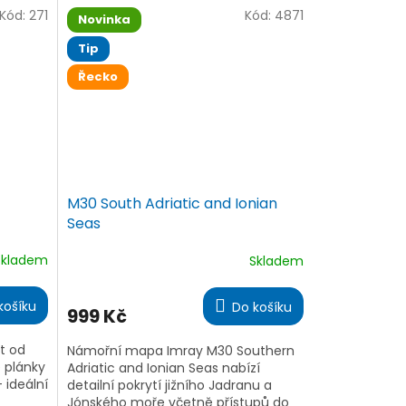
plavbu.
Kód:
271
Kód:
4871
Novinka
Tip
Řecko
M30 South Adriatic and Ionian
Seas
Skladem
Skladem
Průměrné
hodnocení
produktu
košíku
Do košíku
999 Kč
je
5,0
z
t od
Námořní mapa Imray M30 Southern
5
e plánky
Adriatic and Ionian Seas nabízí
hvězdiček.
 ideální
detailní pokrytí jižního Jadranu a
Jónského moře včetně přístupů do