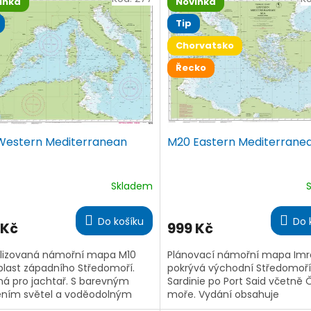
inka
Novinka
Tip
Chorvatsko
Řecko
Western Mediterranean
M20 Eastern Mediterrane
Skladem
ěrné
Průměrné
ocení
hodnocení
ktu
produktu
Do košíku
Do 
 Kč
999 Kč
je
5,0
z
lizovaná námořní mapa M10
Plánovací námořní mapa Im
5
blast západního Středomoří.
pokrývá východní Středomoří
iček.
hvězdiček.
á pro jachtař. S barevným
Sardinie po Port Said včetně
ním světel a voděodolným
moře. Vydání obsahuje
edením.
aktualizované křivky magneti