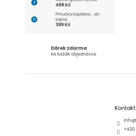
499 Kč
Příručka kapitána ...do
kapsy
399 Kč
Dárek zdarma
Ke každé objednávce
Z
á
p
a
t
Kontakt
í
info
+420 