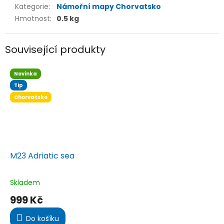
Kategorie
:
Námořní mapy Chorvatsko
Hmotnost
:
0.5 kg
Související produkty
Novinka
Tip
Chorvatsko
M23 Adriatic sea
Skladem
Průměrné
hodnocení
999 Kč
produktu
je
Do košíku
5,0