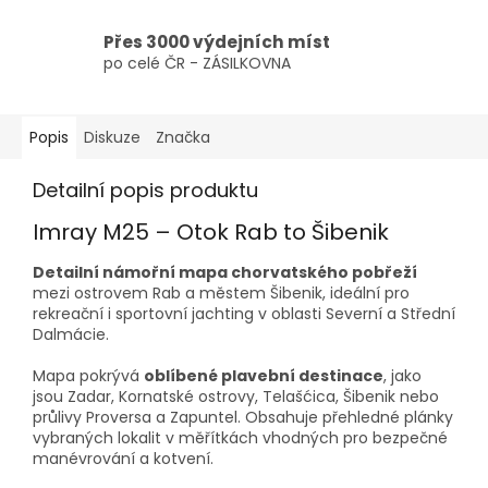
Přes 3000 výdejních míst
po celé ČR - ZÁSILKOVNA
Popis
Diskuze
Značka
Detailní popis produktu
Imray M25 – Otok Rab to Šibenik
Detailní námořní mapa chorvatského pobřeží
mezi ostrovem Rab a městem Šibenik, ideální pro
rekreační i sportovní jachting v oblasti Severní a Střední
Dalmácie.
Mapa pokrývá
oblíbené plavební destinace
, jako
jsou Zadar, Kornatské ostrovy, Telašćica, Šibenik nebo
průlivy Proversa a Zapuntel. Obsahuje přehledné plánky
vybraných lokalit v měřítkách vhodných pro bezpečné
manévrování a kotvení.