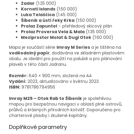
Zadar
(1:25 000)
Kornati Islands
(1:50 000)
Luka Telašćica
(1:45 000)
Šibenik a ústí řeky Krka
(1:50 000)
Prolaz Zapuntel
– přehledový skicový plán
Prolaz Proversa Vela & Mala
(1:35 000)
Meziprostor Molat & Dugi Otok
(1:60 000)
Mapa je součástí série
Imray M Series
a je tištěna na
voděodolný papír
, dodávána ve skladném plastovém
obalu. Je ideální pro použití na palubě a pro plánování
plaveb v této části Jadranu.
Rozměr:
640 × 900 mm, složená na A4
Vydání:
2023, aktualizováno v květnu 2023
ISBN:
9781786794956
Imray M25 – Otok Rab to Šibenik
je spolehlivou
mapou pro bezpečnou navigaci v oblasti plné ostrovů,
průlivů a krásných přírodních kotvišť. Doporučeno pro
charterové plavby i zkušené kapitány.
Doplňkové parametry