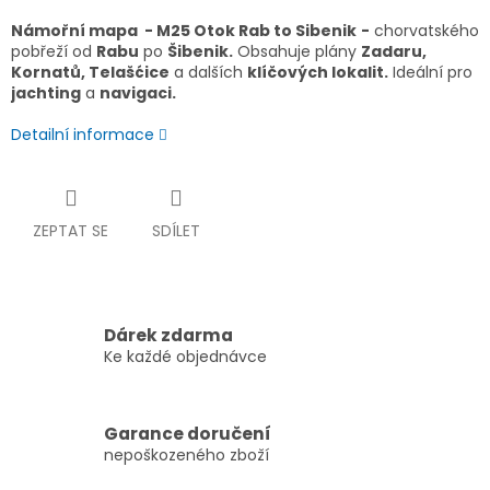
Námořní mapa - M25 Otok Rab to Sibenik
-
chorvatského
pobřeží od
Rabu
po
Šibenik.
Obsahuje plány
Zadaru,
Kornatů, Telašćice
a dalších
klíčových lokalit.
Ideální pro
jachting
a
navigaci.
Detailní informace
ZEPTAT SE
SDÍLET
Dárek zdarma
Ke každé objednávce
Garance doručení
nepoškozeného zboží