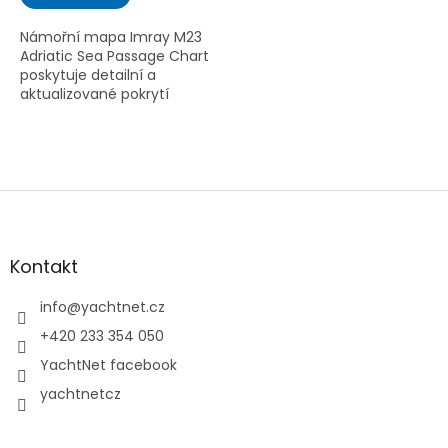
z
5
Námořní mapa Imray M23
hvězdiček.
Adriatic Sea Passage Chart
poskytuje detailní a
aktualizované pokrytí
Jaderského moře, včetně
tras, rezervací a světelných
signálů pro bezpečnou
plavbu.
Z
á
p
a
Kontakt
t
í
info
@
yachtnet.cz
+420 233 354 050
YachtNet facebook
yachtnetcz