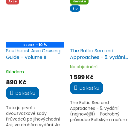
hranici. Zahrnuje Lofoty,
bezpečnosti a navigaci od
Akce
Novinka
Vesterålen, Svalbard, Jan
Scilly po Dover a severní...
Tip
Mayen,...
–10 %
990 Kč
Southeast Asia Cruising
The Baltic Sea and
Guide - Volume II
Approaches - 5. vydání
(nejnovější)
Na objednání
Průměrné
Skladem
hodnocení
1 599 Kč
produktu
890 Kč
je
Do košíku
5,0
Do košíku
z
5
The Baltic Sea and
hvězdiček.
Toto je první z
Approaches - 5. vydání
dvousvazkové sady
(nejnovější) - Podrobný
Průvodců po jihovýchodní
průvodce Baltským mořem
Asii, ve druhém vydání. Je
a jeho přístupy pro
to jediný průvodce, který
jachtaře. Obsahuje