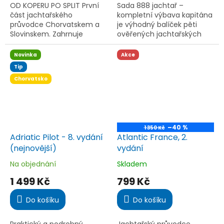
5
5
OD KOPERU PO SPLIT První
Sada 888 jachtař –
hvězdiček.
hvězdiček.
část jachtařského
kompletní výbava kapitána
průvodce Chorvatskem a
je výhodný balíček pěti
Slovinskem. Zahrnuje
ověřených jachtařských
oblast od slovinského
knih a pomůcek. Obsahuje
Koperu po chorvatský Split.
bestseller 888 přístavů a
Novinka
Akce
zátok (2025), praktické
Tip
manuály k...
Chorvatsko
–40 %
1 350 Kč
Adriatic Pilot - 8. vydání
Atlantic France, 2.
(nejnovější)
vydání
Na objednání
Skladem
Průměrné
Průměrné
hodnocení
hodnocení
1 499 Kč
799 Kč
produktu
produktu
je
je
Do košíku
Do košíku
4,3
5,0
z
z
5
5