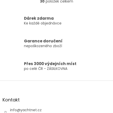
30
položek celkem
O
– od zkušeného
Severních Sporad. Ideální
v
Yachtmastera...
pro...
l
á
Dárek zdarma
d
Ke každé objednávce
a
c
í
Garance doručení
p
nepoškozeného zboží
r
v
k
y
Přes 3000 výdejních míst
v
po celé ČR - ZÁSILKOVNA
ý
p
i
Z
s
á
u
p
a
Kontakt
t
í
info
@
yachtnet.cz