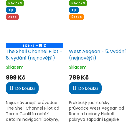
pokrývá celou délku a šířku
aktualizované mapy,
Novinka
Novinka
oblasti často navštěvované
přístavy i tipy na kotviště...
Tip
Tip
námořníky...
Akce
Řecko
–15 %
1 179 Kč
The Shell Channel Pilot -
West Aegean - 5. vydání
8. vydání (nejnovější)
(nejnovější)
Skladem
Skladem
Průměrné
Průměrné
hodnocení
hodnocení
999 Kč
789 Kč
produktu
produktu
je
je
Do košíku
Do košíku
5,0
5,0
z
z
5
5
Nejuznávanější průvodce
Praktický jachtařský
hvězdiček.
hvězdiček.
The Shell Channel Pilot od
průvodce West Aegean od
Toma Cunliffa nabízí
Roda a Lucindy Heikell
detailní navigační pokyny,
pokrývá západní Egejské
mapy a rady pro bezpečné
moře, včetně oblasti Athén,
plavby v Anglickém kanálu
Peloponésu, Evie a