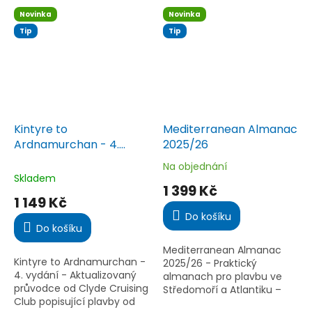
první Kyklady.
50 detailních map, více než
Novinka
Novinka
100 barevných fotografií a...
Tip
Tip
Kintyre to
Mediterranean Almanac
Ardnamurchan - 4.
2025/26
vydání (nejnovější)
Na objednání
Průměrné
Skladem
hodnocení
1 399 Kč
produktu
1 149 Kč
je
Do košíku
5,0
Do košíku
z
5
Mediterranean Almanac
hvězdiček.
Kintyre to Ardnamurchan -
2025/26 - Praktický
4. vydání - Aktualizovaný
almanach pro plavbu ve
průvodce od Clyde Cruising
Středomoří a Atlantiku –
Club popisující plavby od
přehled marin, navigačních