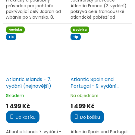
Praktický a podrobný
Jachtařský průvodce
hvězdiček.
hvězdiček.
průvodce pro jachtaře
Atlantic France (2. vydání)
pokrývající celý Jadran od
pokrývá celé francouzské
Albánie po Slovinsko. 8.
atlantické pobřeží od
vydání obsahuje aktuální
Ouessantu po Hendaye.
informace o marinách,
Aktualizovaný Nickem
Novinka
Novinka
kotvištích, historických...
Chavassem nabízí detailní
Tip
Tip
mapy,...
Atlantic Islands - 7.
Atlantic Spain and
vydání (nejnovější)
Portugal - 9. vydání
(nejnovější)
Skladem
Na objednání
Průměrné
Průměrné
hodnocení
hodnocení
1 499 Kč
1 499 Kč
produktu
produktu
je
je
Do košíku
Do košíku
5,0
5,0
z
z
5
5
Atlantic Islands 7. vydání -
Atlantic Spain and Portugal