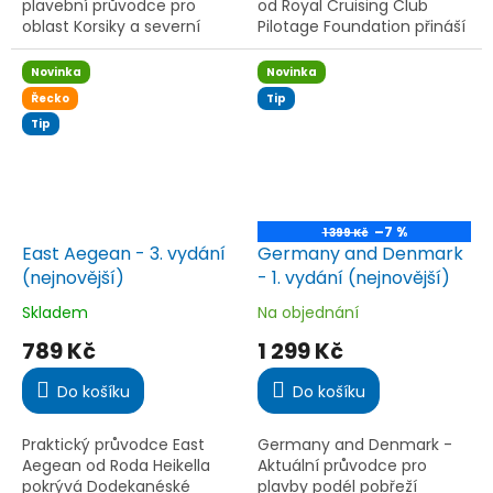
plavební průvodce pro
od Royal Cruising Club
oblast Korsiky a severní
Pilotage Foundation přináší
Sardinie. Nové vydání s
podrobný přehled přístavů,
aktualizovanými plánky,
tras a vnitrozemských
Novinka
Novinka
fotografiemi a
vodních cest Nizozemska
Řecko
Tip
informacemi o...
a...
Tip
–7 %
1 399 Kč
East Aegean - 3. vydání
Germany and Denmark
(nejnovější)
- 1. vydání (nejnovější)
Skladem
Na objednání
Průměrné
Průměrné
hodnocení
hodnocení
789 Kč
1 299 Kč
produktu
produktu
je
je
Do košíku
Do košíku
4,0
5,0
z
z
5
5
Praktický průvodce East
Germany and Denmark -
hvězdiček.
hvězdiček.
Aegean od Roda Heikella
Aktuální průvodce pro
pokrývá Dodekanéské
plavby podél pobřeží