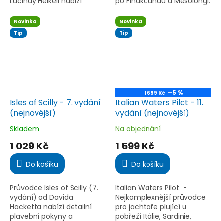
Lucindy Heikell nabízí
po Finakoundu a Mesolongi.
detailní informace o více
11. vydání s novými
než 450 přístavech a
fotografiemi a plánky.
Novinka
Novinka
kotvištích v Jónském a
Tip
Tip
Egejském moři, na...
–5 %
1 699 Kč
Isles of Scilly - 7. vydání
Italian Waters Pilot - 11.
(nejnovější)
vydání (nejnovější)
Skladem
Na objednání
Průměrné
Průměrné
hodnocení
hodnocení
1 029 Kč
1 599 Kč
produktu
produktu
je
je
Do košíku
Do košíku
5,0
5,0
z
z
5
5
Průvodce Isles of Scilly (7.
Italian Waters Pilot -
hvězdiček.
hvězdiček.
vydání) od Davida
Nejkomplexnější průvodce
Hacketta nabízí detailní
pro jachtaře plující u
plavební pokyny a
pobřeží Itálie, Sardinie,