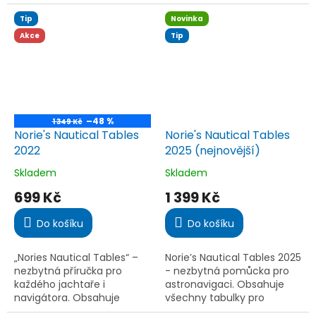
Mull of Kintyre po
údajů, předpisů i počasí pro
Ardnamurchan na
roky 2025/26. Vydání...
Tip
Novinka
západním pobřeží Skotska.
Akce
Tip
Přístavy,...
–48 %
1 349 Kč
Norie's Nautical Tables
Norie's Nautical Tables
2022
2025 (nejnovější)
Skladem
Skladem
Průměrné
Průměrné
hodnocení
hodnocení
699 Kč
1 399 Kč
produktu
produktu
je
je
Do košíku
Do košíku
5,0
5,0
z
z
5
5
„Nories Nautical Tables“ –
Norie’s Nautical Tables 2025
hvězdiček.
hvězdiček.
nezbytná příručka pro
- nezbytná pomůcka pro
každého jachtaře i
astronavigaci. Obsahuje
navigátora. Obsahuje
všechny tabulky pro
tabulky, výpočty a data
pobřežní i oceánskou