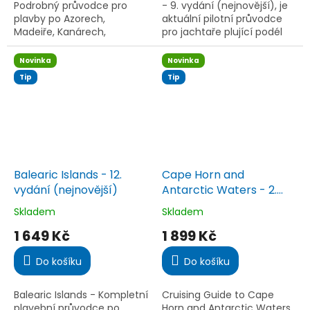
hvězdiček.
hvězdiček.
Podrobný průvodce pro
- 9. vydání (nejnovější), je
plavby po Azorech,
aktuální pilotní průvodce
Madeiře, Kanárech,
pro jachtaře plující podél
Kapverdách a Bermudách.
atlantického pobřeží
Oblíbený mezi jachtaři při
Španělska a Portugalska. 9.
Novinka
Novinka
atlantických přeplavbách.
vydání nabízí...
Tip
Tip
Balearic Islands - 12.
Cape Horn and
vydání (nejnovější)
Antarctic Waters - 2.
vydání (nejnovější)
Skladem
Skladem
Průměrné
Průměrné
hodnocení
hodnocení
1 649 Kč
1 899 Kč
produktu
produktu
je
je
Do košíku
Do košíku
5,0
5,0
z
z
5
5
Balearic Islands - Kompletní
Cruising Guide to Cape
hvězdiček.
hvězdiček.
plavební průvodce po
Horn and Antarctic Waters