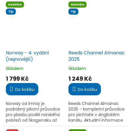
potřebná pro přesnou
plavbu, moderní výpočty i
Novinka
Novinka
námořní navigaci a
záložní metody bez
Tip
Tip
plánování plaveb.
elektroniky.
Norway - 4. vydání
Reeds Channel Almanac
(nejnovější)
2025
Skladem
Skladem
Průměrné
Průměrné
hodnocení
hodnocení
1 799 Kč
1 249 Kč
produktu
produktu
je
je
Do košíku
Do košíku
5,0
5,0
z
z
5
5
Norway od Imray je
Reeds Channel Almanac
hvězdiček.
hvězdiček.
podrobný pilotní průvodce
2025 – kompletní průvodce
pro plavbu podél norského
pro jachtaře v Anglickém
pobřeží od Skagerraku až
kanálu. Aktuální informace
po Nordkapp a ruskou
o přílivu, přístavech,