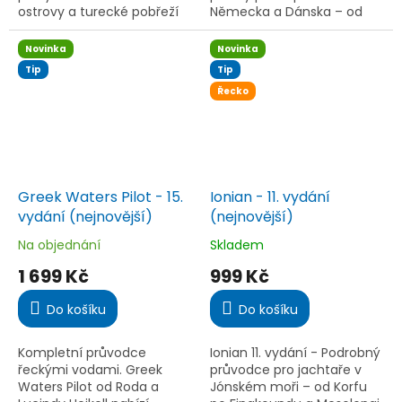
ostrovy a turecké pobřeží
Německa a Dánska – od
od průlivu Samos po Kaş a
Severního moře po Balt.
Kekovu. Obsahuje aktuální
Vhodný i pro přímé
Novinka
Novinka
mapy, fotografie,
přeplavby do Baltského
Tip
Tip
informace o...
moře.
Řecko
Greek Waters Pilot - 15.
Ionian - 11. vydání
vydání (nejnovější)
(nejnovější)
Na objednání
Skladem
Průměrné
Průměrné
hodnocení
hodnocení
1 699 Kč
999 Kč
produktu
produktu
je
je
Do košíku
Do košíku
4,3
5,0
z
z
5
5
Kompletní průvodce
Ionian 11. vydání - Podrobný
hvězdiček.
hvězdiček.
řeckými vodami. Greek
průvodce pro jachtaře v
Waters Pilot od Roda a
Jónském moři – od Korfu