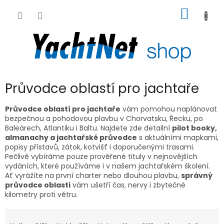
Přejít
NÁKUP
na
obsah
KOŠÍK
Průvodce oblastí pro jachtaře
Průvodce oblastí pro jachtaře
vám pomohou naplánovat
bezpečnou a pohodovou plavbu v Chorvatsku, Řecku, po
Baleárech, Atlantiku i Baltu. Najdete zde detailní
pilot booky,
almanachy a jachtařské průvodce
s aktuálními mapkami,
popisy přístavů, zátok, kotvišť i doporučenými trasami.
Pečlivě vybíráme pouze prověřené tituly v nejnovějších
vydáních, které používáme i v našem jachtařském školení.
Ať vyrážíte na první charter nebo dlouhou plavbu,
správný
průvodce oblasti
vám ušetří čas, nervy i zbytečné
kilometry proti větru.
Ř