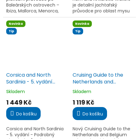
Baleárských ostrovech –
je detailní jachtařský
Ibiza, Mallorca, Menorca,
průvodce pro oblast mysu
Formentera a Cabrera.
Horn, Beagle Channelu,
Nezbytný pomocník pro
Falkland a Antarktidy. Nabízí
Novinka
Novinka
jachtaře v oblasti
praktické informace o...
Tip
Tip
Středozemního...
Corsica and North
Cruising Guide to the
Sardinia - 5. vydání
Netherlands and
(nejnovější)
Belgium - 1. vydání
Skladem
Skladem
Průměrné
Průměrné
(nejnovější)
hodnocení
hodnocení
1 449 Kč
1 119 Kč
produktu
produktu
je
je
Do košíku
Do košíku
5,0
5,0
z
z
5
5
Corsica and North Sardinia
Nový Cruising Guide to the
hvězdiček.
hvězdiček.
- 5. vydání - Podrobný
Netherlands and Belgium