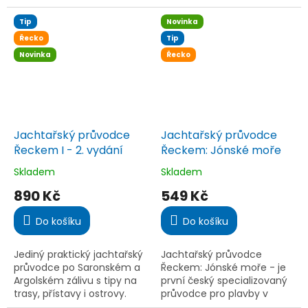
informace o kotvištích pro
Sicílie, Iónského “podpatku”
bezpečné proplutí tímto
a Malty. Aktualizované 11.
Tip
Novinka
nádherným souostrovím u
vydání.
Řecko
Tip
pobřeží...
Novinka
Řecko
Jachtařský průvodce
Jachtařský průvodce
Řeckem I - 2. vydání
Řeckem: Jónské moře
Skladem
Skladem
Průměrné
Průměrné
hodnocení
hodnocení
890 Kč
549 Kč
produktu
produktu
je
je
Do košíku
Do košíku
5,0
4,6
z
z
5
5
Jediný praktický jachtařský
Jachtařský průvodce
hvězdiček.
hvězdiček.
průvodce po Saronském a
Řeckem: Jónské moře - je
Argolském zálivu s tipy na
první český specializovaný
trasy, přístavy i ostrovy.
průvodce pro plavby v
Ideální pro plavby z Athén i
Jónském moři. Nabízí přes