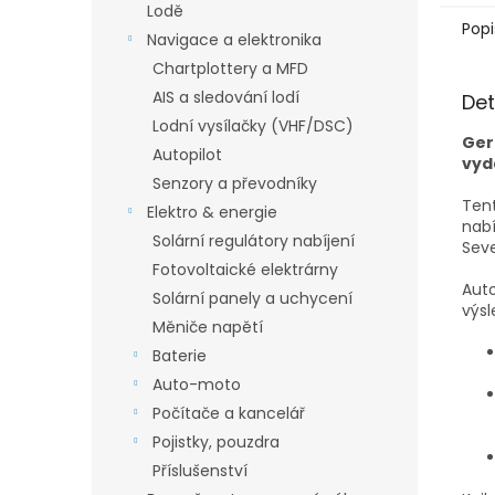
Lodě
Popi
Navigace a elektronika
Chartplottery a MFD
AIS a sledování lodí
Det
Lodní vysílačky (VHF/DSC)
Ger
Autopilot
vyd
Senzory a převodníky
Tent
Elektro & energie
nab
Solární regulátory nabíjení
Seve
Fotovoltaické elektrárny
Aut
Solární panely a uchycení
výsl
Měniče napětí
Baterie
Auto-moto
Počítače a kancelář
Pojistky, pouzdra
Příslušenství