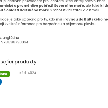
a je ideálním průvodcem pro jachtaře, kteří chtějí prozkoumat
amické a proměnlivé pobřeží Severního moře
, ale také
klid
nité oblasti Baltského moře
s množstvím zátok a ostrovů.
ikace je také užitečná pro ty, kdo
míří rovnou do Baltského m
ají kvalitní informace pro bezpečnou a příjemnou plavbu.
k: angličtina
N: 9781786790064
isející produkty
Kód:
4924
inka