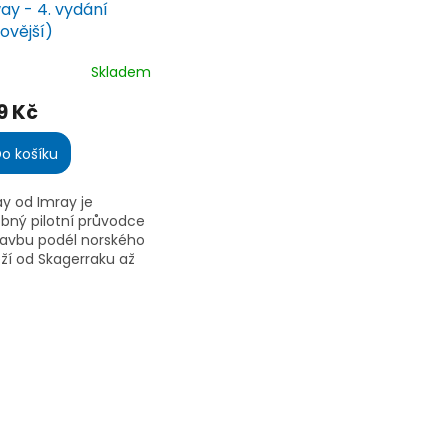
ay - 4. vydání
ovější)
Skladem
ěrné
ocení
9 Kč
ktu
o košíku
y od Imray je
iček.
bný pilotní průvodce
lavbu podél norského
ží od Skagerraku až
rdkapp a ruskou
i. Zahrnuje Lofoty,
rålen, Svalbard, Jan
...