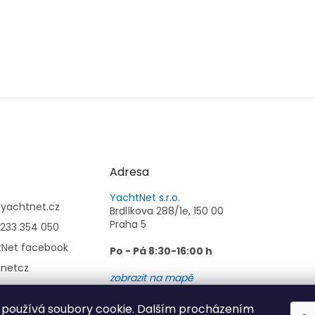
Adresa
YachtNet s.r.o.
@
yachtnet.cz
Brdlíkova 288/1e, 150 00
Praha 5
233 354 050
tNet facebook
Po - Pá 8:30-16:00 h
tnetcz
zobrazit na mapě
používá soubory cookie. Dalším procházením