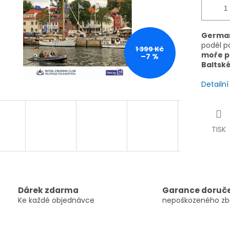
Germa
podél p
1 399 Kč
moře p
–7 %
Baltsk
Detailn
TISK
Dárek zdarma
Garance doruč
Ke každé objednávce
nepoškozeného zb