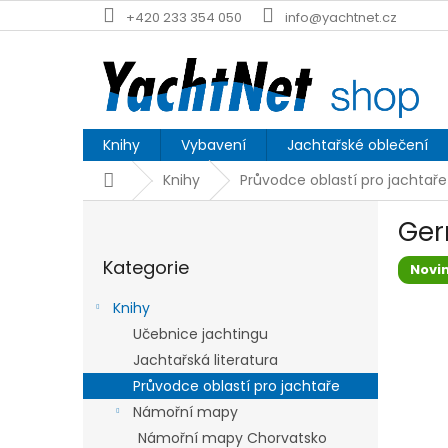
Přejít
+420 233 354 050
info@yachtnet.cz
na
obsah
Knihy
Vybavení
Jachtařské oblečení
Domů
Knihy
Průvodce oblastí pro jachtaře
P
Ger
o
Přeskočit
s
Kategorie
kategorie
Novi
t
r
Knihy
a
Učebnice jachtingu
n
Jachtařská literatura
n
í
Průvodce oblastí pro jachtaře
p
Námořní mapy
a
Námořní mapy Chorvatsko