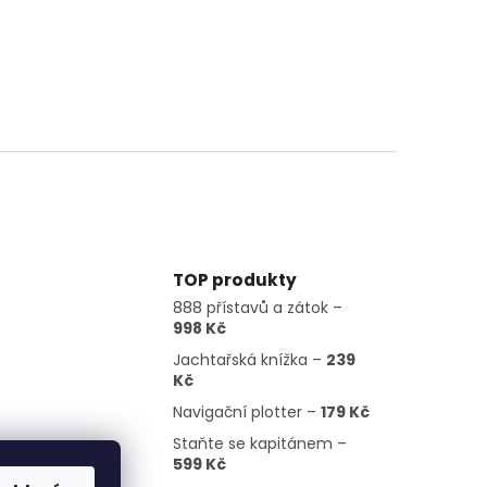
TOP produkty
888 přístavů a zátok –
998 Kč
Jachtařská knížka –
239
Kč
Navigační plotter –
179 Kč
Staňte se kapitánem –
599 Kč