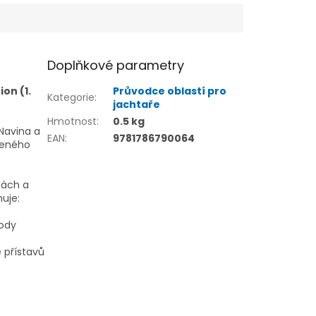
Doplňkové parametry
on (1.
Průvodce oblastí pro
Kategorie
:
jachtaře
Hmotnost
:
0.5 kg
Navina a
EAN
:
9781786790064
řeného
bách a
uje:
ody
ě přístavů