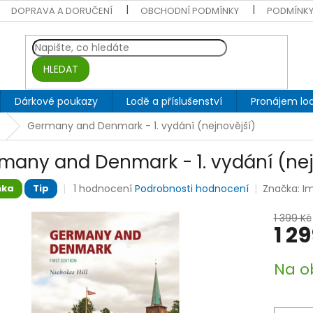
DOPRAVA A DORUČENÍ
OBCHODNÍ PODMÍNKY
PODMÍNKY
HLEDAT
Dárkové poukazy
Lodě a příslušenství
Pronájem lod
Germany and Denmark - 1. vydání (nejnovější)
many and Denmark - 1. vydání (nej
Průměrné
1 hodnocení
Podrobnosti hodnocení
Značka:
I
nka
Tip
hodnocení
produktu
1 399 Kč
je
1 2
5,0
z
Měrná
Na o
5
cena:
hvězdiček.