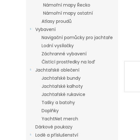
n
Námořní mapy Řecko
e
Námořní mapy ostatní
l
Atlasy proudů
Vybavení
Navigační pomůcky pro jachtaře
Lodní vysílačky
Záchranné vybavení
Čistící prostředky na loď
Jachtařské oblečení
Jachtařské bundy
Jachtařské kalhoty
Jachtařské rukavice
Tašky a batohy
Doplňky
YachtNet merch
Dárkové poukazy
Lodě a příslušenství