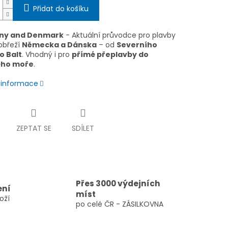
Přidat do košíku
ny and Denmark
- Aktuální průvodce pro plavby
obřeží
Německa a Dánska
– od
Severního
o Balt
. Vhodný i pro
přímé přeplavby do
ého moře
.
í informace
ZEPTAT SE
SDÍLET
Přes 3000 výdejních
ení
míst
oží
po celé ČR - ZÁSILKOVNA