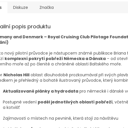
s
Diskuze
Značka
ailní popis produktu
many and Denmark – Royal Cruising Club Pilotage Foundati
ání)
o nový pilotní průvodce je nástupcem známé publikace Briana 
ízí
komplexní pokrytí pobřeží Německa a Dánska
– od otev
rního moře až po členité a chráněné oblasti Baltského moře.
or
Nicholas Hill
oblast dlouhodobě prozkoumával při svých plav
edkem je přehledný a bohatě ilustrovaný průvodce, který kombin
Aktualizované plánky a hydrodata
pro německé i dánské v
Postupné vedení
podél jednotlivých oblastí pobřeží
, včetn
a kotvišť
Zajímavosti o místech na pevnině, která stojí za návštěvu