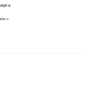
nější a
oře
a