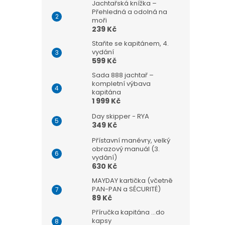
Jachtařská knížka –
Přehledná a odolná na
moři
239 Kč
Staňte se kapitánem, 4.
vydání
599 Kč
Sada 888 jachtař –
kompletní výbava
kapitána
1 999 Kč
Day skipper - RYA
349 Kč
Přístavní manévry, velký
obrazový manuál (3.
vydání)
630 Kč
MAYDAY kartička (včetně
PAN-PAN a SÉCURITÉ)
89 Kč
Příručka kapitána ...do
kapsy