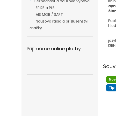
Knih
Bezpečnost a nouzová výbava
dyn
EPIRB a PLB
čle
AIS MOB / SART
Publ
Nouzová rádia a příslušenství
hled
Značky
jazy
ISB
Přijímáme online platby
Souv
Nov
Tip