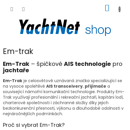
Přejít
NÁKUP
na
obsah
KOŠÍK
Em-trak
Em-Trak
– špičkové
AIS technologie
pro
jachtaře
Em-Trak
je celosvětově uznávaná značka specializující se
na vysoce spolehlivé
AIS transceivery
,
přijímače
a
související námořní komunikační technologie. Produkty Em-
Trak využívají profesionální i rekreační jachtaři, kapitáni lodí,
charterové společnosti i záchranné složky díky jejich
bezkonkurenční přesnosti, výkonu a dlouhodobé odolnosti v
nejnáročnějších podmínkách.
Proč si vybrat Em-Trak?