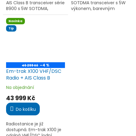
AIS Class B transceiver série
SOTDMA transceiver s 5W
B900 s 5W SOTDMA,
výkonem, barevným
integrovaným VHF
displejem, GPS, Wi-Fi a
splitterem, GPS, Wi-
NMEA. Nabízí maximální
Novinka
Fi/Bluetooth a ultra
dosah, rychlé aktualizace a
Tip
odolnou konstrukcí....
spolehlivou...
–4 %
46 299 Kč
Em-trak X100 VHF/DSC
Radio + AIS Class B
Na objednání
Průměrné
hodnocení
43 999 Kč
produktu
je
Do košíku
4,5
z
5
Radiostanice je již
hvězdiček.
dostupná. Em-trak X100 je
odolná VHF/DSC lodní