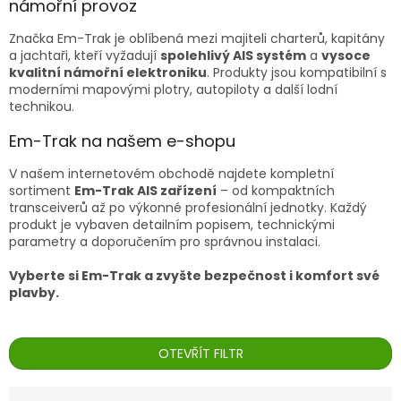
námořní provoz
Značka Em-Trak je oblíbená mezi majiteli charterů, kapitány
a jachtaři, kteří vyžadují
spolehlivý AIS systém
a
vysoce
kvalitní námořní elektroniku
. Produkty jsou kompatibilní s
moderními mapovými plotry, autopiloty a další lodní
technikou.
Em-Trak na našem e-shopu
V našem internetovém obchodě najdete kompletní
sortiment
Em-Trak AIS zařízení
– od kompaktních
transceiverů až po výkonné profesionální jednotky. Každý
produkt je vybaven detailním popisem, technickými
parametry a doporučením pro správnou instalaci.
Vyberte si Em-Trak a zvyšte bezpečnost i komfort své
plavby.
OTEVŘÍT FILTR
Ř