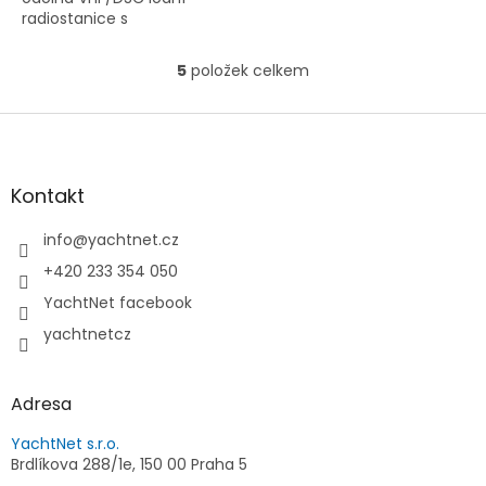
radiostanice s
integrovaným AIS Class B,
Wi-Fi a Bluetooth. Nabízí
5
položek celkem
O
jasný zvuk, barevný displej
v
a ovládání...
l
Z
á
á
d
p
a
a
Kontakt
c
t
í
í
info
@
yachtnet.cz
p
r
+420 233 354 050
v
YachtNet facebook
k
y
yachtnetcz
v
ý
p
Adresa
i
s
YachtNet s.r.o.
u
Brdlíkova 288/1e, 150 00 Praha 5