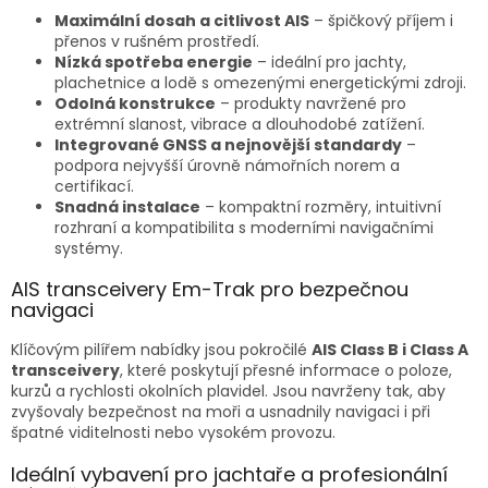
Maximální dosah a citlivost AIS
– špičkový příjem i
přenos v rušném prostředí.
Nízká spotřeba energie
– ideální pro jachty,
plachetnice a lodě s omezenými energetickými zdroji.
Odolná konstrukce
– produkty navržené pro
extrémní slanost, vibrace a dlouhodobé zatížení.
Integrované GNSS a nejnovější standardy
–
podpora nejvyšší úrovně námořních norem a
certifikací.
Snadná instalace
– kompaktní rozměry, intuitivní
rozhraní a kompatibilita s moderními navigačními
systémy.
AIS transceivery Em-Trak pro bezpečnou
navigaci
Klíčovým pilířem nabídky jsou pokročilé
AIS Class B i Class A
transceivery
, které poskytují přesné informace o poloze,
kurzů a rychlosti okolních plavidel. Jsou navrženy tak, aby
zvyšovaly bezpečnost na moři a usnadnily navigaci i při
špatné viditelnosti nebo vysokém provozu.
Ideální vybavení pro jachtaře a profesionální