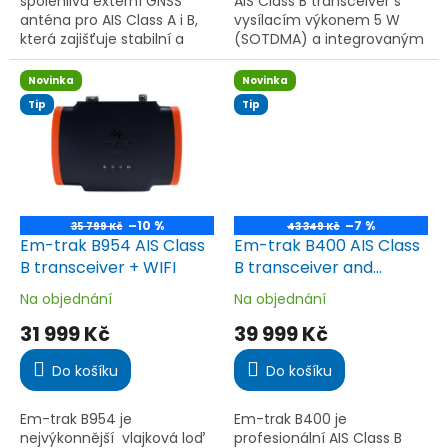
spolehlivá externí GNSS
AIS Class B transceiver s
anténa pro AIS Class A i B,
vysílacím výkonem 5 W
která zajišťuje stabilní a
(SOTDMA) a integrovaným
přesné satelitní určování
„zero loss“ VHF anténním
polohy i v náročných
splitterem, takže sdílí
Novinka
Novinka
podmínkách na moři.
stávající VHF anténu bez
Tip
Tip
ztráty...
–10 %
–7 %
35 799 Kč
43 349 Kč
Em-trak B954 AIS Class
Em-trak B400 AIS Class
B transceiver + WIFI
B transceiver and
display
Na objednání
Na objednání
Průměrné
Průměrné
hodnocení
hodnocení
31 999 Kč
39 999 Kč
produktu
produktu
je
je
Do košíku
Do košíku
5,0
5,0
z
z
5
5
Em-trak B954 je
Em-trak B400 je
hvězdiček.
hvězdiček.
nejvýkonnější vlajková loď
profesionální AIS Class B