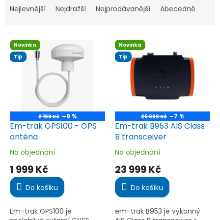
a
Nejlevnější
Nejdražší
Nejprodávanější
Abecedně
z
e
V
n
Novinka
Novinka
ý
í
Tip
Tip
p
p
i
r
s
o
p
d
r
u
o
k
–9 %
–7 %
2 199 Kč
25 999 Kč
d
t
Em-trak GPS100 - GPS
Em-trak B953 AIS Class
u
ů
anténa
B transceiver
k
Na objednání
Na objednání
Průměrné
Průměrné
t
hodnocení
hodnocení
1 999 Kč
23 999 Kč
ů
produktu
produktu
je
je
Do košíku
Do košíku
5,0
5,0
z
z
5
5
Em-trak GPS100 je
em-trak B953 je výkonný
hvězdiček.
hvězdiček.