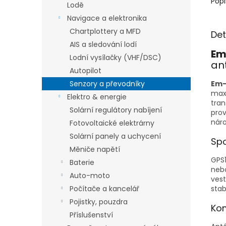
Popi
Lodě
Navigace a elektronika
Chartplottery a MFD
Det
AIS a sledování lodí
Em
Lodní vysílačky (VHF/DSC)
an
Autopilot
Em-
Senzory a převodníky
maxi
Elektro & energie
tran
Solární regulátory nabíjení
prov
nár
Fotovoltaické elektrárny
Solární panely a uchycení
Spo
Měniče napětí
GPS1
Baterie
nebo
Auto-moto
ves
stab
Počítače a kancelář
Pojistky, pouzdra
Kom
Příslušenství