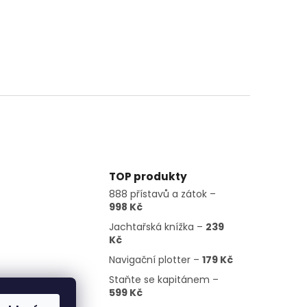
TOP produkty
888 přístavů a zátok –
998 Kč
Jachtařská knížka –
239
Kč
Navigační plotter –
179 Kč
Staňte se kapitánem –
599 Kč