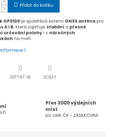
Přidat do košíku
k GPS100
je spolehlivá externí
GNSS anténa
pro
s A i B
, která zajišťuje
stabilní
a
přesné
ní určování polohy
i v
náročných
nkách
na moři.
í informace
ZEPTAT SE
SDÍLET
Přes 3000 výdejních
ení
míst
oží
po celé ČR - ZÁSILKOVNA