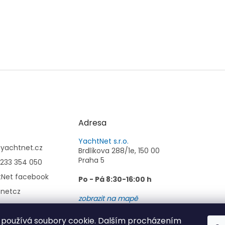
Adresa
YachtNet s.r.o.
@
yachtnet.cz
Brdlíkova 288/1e, 150 00
Praha 5
233 354 050
tNet facebook
Po - Pá 8:30-16:00 h
tnetcz
zobrazit na mapě
používá soubory cookie. Dalším procházením