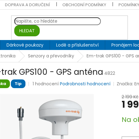
DOPRAVA A DORUČENÍ
OBCHODNÍ PODMÍNKY
PODMÍNKY
HLEDAT
Dárkové poukazy
Lodě a příslušenství
Pronájem lod
tronika
Senzory a převodníky
Em-trak GPS100 - GPS 
trak GPS100 - GPS anténa
4822
Průměrné
1 hodnocení
Podrobnosti hodnocení
Značka:
E
nka
Tip
hodnocení
produktu
2 199 Kč
je
1 9
5,0
z
Měrná
Na o
5
cena:
hvězdiček.