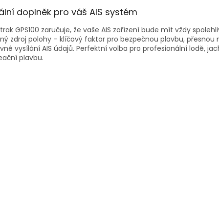
ální doplněk pro váš AIS systém
rak GPS100 zaručuje, že vaše AIS zařízení bude mít vždy spolehli
ný zdroj polohy – klíčový faktor pro bezpečnou plavbu, přesnou 
vné vysílání AIS údajů. Perfektní volba pro profesionální lodě, jac
eační plavbu.