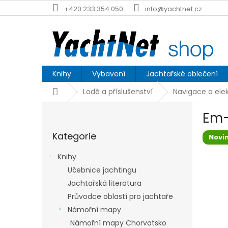
Přejít
+420 233 354 050
info@yachtnet.cz
na
obsah
Knihy
Vybavení
Jachtařské oblečení
Domů
Lodě a příslušenství
Navigace a elek
P
Em-
o
Přeskočit
s
Kategorie
kategorie
Novi
t
r
Knihy
a
Učebnice jachtingu
n
Jachtařská literatura
n
í
Průvodce oblastí pro jachtaře
p
Námořní mapy
a
Námořní mapy Chorvatsko