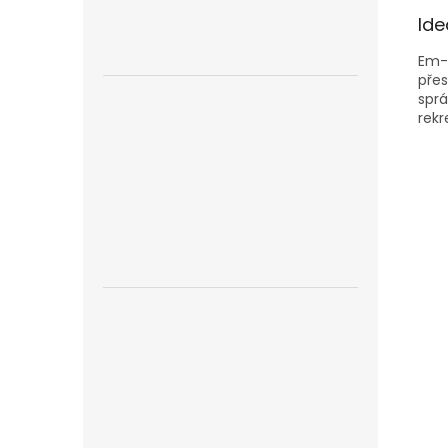
Ide
Em-t
přes
sprá
rekr