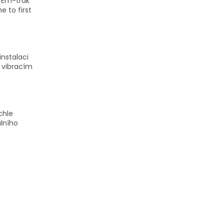
ů Em-trak
e to first
nstalaci
a vibracím
ychle
álního