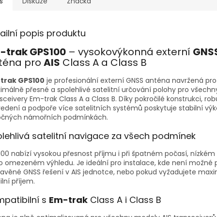
s
Diskuze
Značka
ailní popis produktu
-trak GPS100
– vysokovýkonná externí
GNS
téna pro
AIS
Class A a Class B
trak GPS100
je profesionální externí GNSS anténa navržená pro
málně přesné a spolehlivé satelitní určování polohy pro všechn
sceivery Em-trak Class A a Class B. Díky pokročilé konstrukci, r
edení a podpoře více satelitních systémů poskytuje stabilní výko
očných námořních podmínkách.
lehlivá satelitní navigace za všech podmínek
00 nabízí vysokou přesnost příjmu i při špatném počasí, nízkém
 omezeném výhledu. Je ideální pro instalace, kde není možné 
tavěné GNSS řešení v AIS jednotce, nebo pokud vyžadujete max
ilní příjem.
patibilní s
Em-trak
Class A i Class B