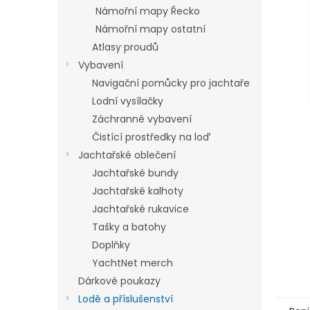
n
Námořní mapy Řecko
e
Námořní mapy ostatní
l
Atlasy proudů
Vybavení
Navigační pomůcky pro jachtaře
Lodní vysílačky
Záchranné vybavení
Čistící prostředky na loď
Jachtařské oblečení
Jachtařské bundy
Jachtařské kalhoty
Jachtařské rukavice
Tašky a batohy
Doplňky
YachtNet merch
Dárkové poukazy
Lodě a příslušenství