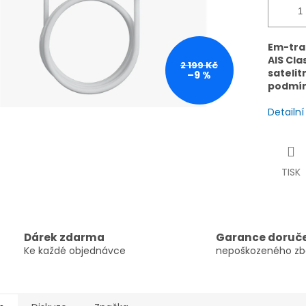
Em-tra
AIS Clas
2 199 Kč
satelit
–9 %
podmí
Detailn
TISK
Dárek zdarma
Garance doruč
Ke každé objednávce
nepoškozeného zb