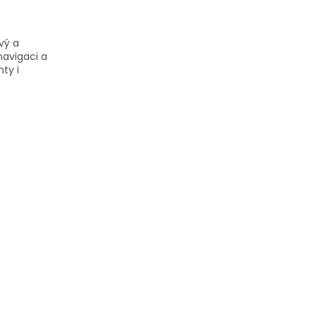
vý a
navigaci a
hty i