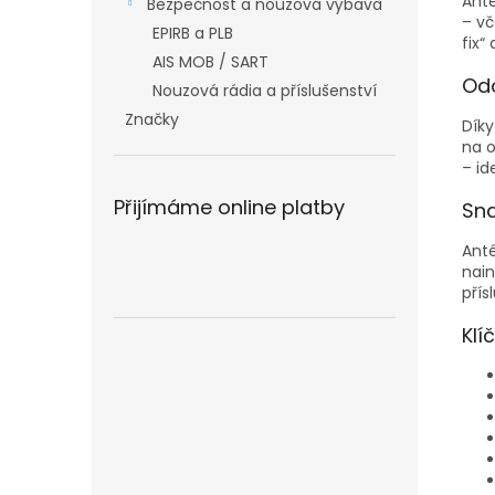
Anté
Bezpečnost a nouzová výbava
– v
EPIRB a PLB
fix“
AIS MOB / SART
Odo
Nouzová rádia a příslušenství
Značky
Díky
na o
– id
Přijímáme online platby
Sn
Ant
nain
přís
Klí