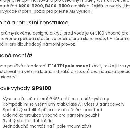
na je plně optimalizovaná pro všechny modely AIS transceiver
četně řad
A200, B200, B400, B900
a dalších. Zajišťuje rychlý „tim
 a vysoce stabilní pozici pro přesné AIS vysílání.
lná a robustní konstrukce
 průmyslovému designu a krytí proti vodě je GPS100 vhodná pro i
tevřenou palubu i stožár. Je odolná proti slané vodě, UV záření 
eální pro dlouhodobý námořní provoz.
adná montáž
éna používá standardní
1" 14 TPI pole mount
závit, takže ji lze r
stalovat na většinu lodních držáků a stožárů bez nutnosti speci
lušenství.
čové výhody
GPS100
Vysoce přesná externí GNSS anténa pro AIS systémy
Kompatibilní se všemi Em-trak Class A i Class B transceivery
Spolehlivý satelitní příjem i v náročném prostředí
Odolná konstrukce vhodná pro námořní použití
Rychlý start a stabilní fix
Jednoduchá montáž na 1" pole mount závit