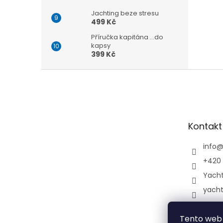
Jachting beze stresu
499 Kč
Příručka kapitána ...do
kapsy
399 Kč
Z
á
p
a
t
Kontakt
í
info
+420 
Yach
yach
Tento web 