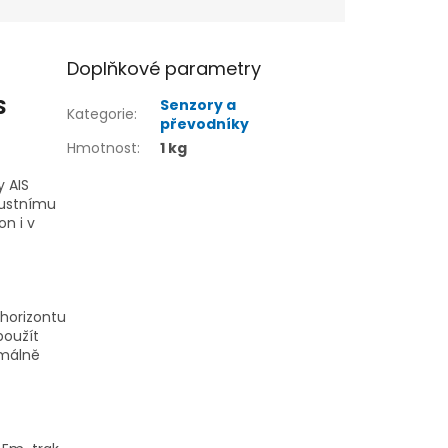
Doplňkové parametry
S
Senzory a
Kategorie
:
převodníky
Hmotnost
:
1 kg
y AIS
obustnímu
n i v
 horizontu
použít
imálně