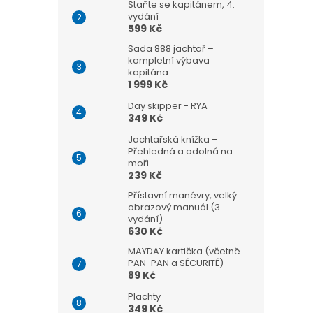
Staňte se kapitánem, 4.
vydání
599 Kč
Sada 888 jachtař –
kompletní výbava
kapitána
1 999 Kč
Day skipper - RYA
349 Kč
Jachtařská knížka –
Přehledná a odolná na
moři
239 Kč
Přístavní manévry, velký
obrazový manuál (3.
vydání)
630 Kč
MAYDAY kartička (včetně
PAN-PAN a SÉCURITÉ)
89 Kč
Plachty
349 Kč