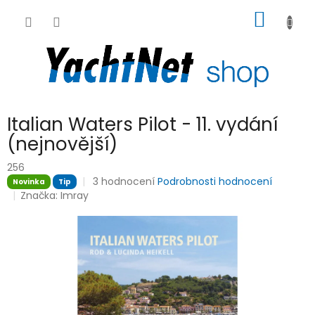
Přejít
NÁKUP
na
obsah
KOŠÍK
Italian Waters Pilot - 11. vydání
(nejnovější)
256
Průměrné
3 hodnocení
Podrobnosti hodnocení
Novinka
Tip
hodnocení
Značka:
Imray
produktu
je
5,0
z
5
hvězdiček.