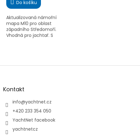
Do košíku
5,0
z
5
Aktualizovaná námořní
hvězdiček.
mapa M10 pro oblast
západního Středomoří.
Vhodná pro jachtař. S
barevným značením světel
a voděodolným
provedením.
Z
á
p
a
Kontakt
t
í
info
@
yachtnet.cz
+420 233 354 050
YachtNet facebook
yachtnetcz