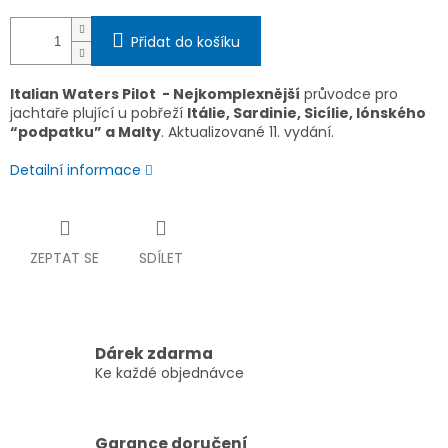
Přidat do košíku
Italian Waters Pilot - Nejkomplexnější
průvodce pro
jachtaře plující u pobřeží
Itálie, Sardinie, Sicílie, Iónského
“podpatku” a Malty
. Aktualizované 11. vydání.
Detailní informace
ZEPTAT SE
SDÍLET
Dárek zdarma
Ke každé objednávce
Garance doručení