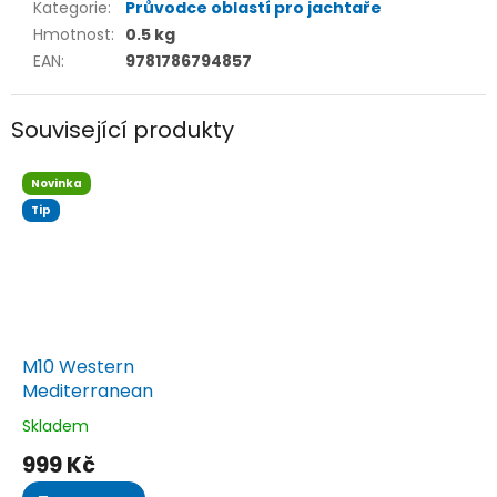
Kategorie
:
Průvodce oblastí pro jachtaře
Hmotnost
:
0.5 kg
EAN
:
9781786794857
Související produkty
Novinka
Tip
M10 Western
Mediterranean
Skladem
Průměrné
hodnocení
999 Kč
produktu
je