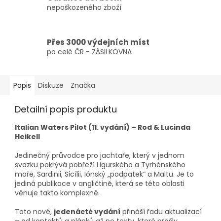
nepoškozeného zboží
Přes 3000 výdejních míst
po celé ČR - ZÁSILKOVNA
Popis
Diskuze
Značka
Detailní popis produktu
Italian Waters Pilot (11. vydání) – Rod & Lucinda
Heikell
Jedinečný průvodce pro jachtaře, který v jednom
svazku pokrývá pobřeží Ligurského a Tyrhénského
moře, Sardinii, Sicílii, Iónský „podpatek“ a Maltu. Je to
jediná publikace v angličtině, která se této oblasti
věnuje takto komplexně.
Toto nové,
jedenácté vydání
přináší řadu aktualizací