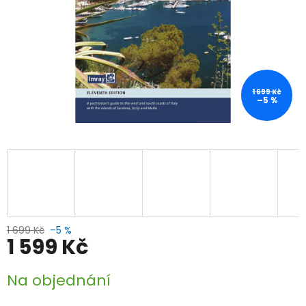
1 699 Kč
–5 %
1 699 Kč
–5 %
1 599 Kč
Měrná
Na objednání
cena: