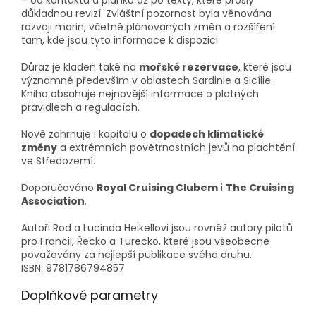
– od kontaktů a plánků až po texty, které prošly
důkladnou revizí. Zvláštní pozornost byla věnována
rozvoji marin, včetně plánovaných změn a rozšíření
tam, kde jsou tyto informace k dispozici.
Důraz je kladen také na
mořské rezervace
, které jsou
významné především v oblastech Sardinie a Sicílie.
Kniha obsahuje nejnovější informace o platných
pravidlech a regulacích.
Nově zahrnuje i kapitolu o
dopadech klimatické
změny
a extrémních povětrnostních jevů na plachtění
ve Středozemí.
Doporučováno
Royal Cruising Clubem
i
The Cruising
Association
.
Autoři Rod a Lucinda Heikellovi jsou rovněž autory pilotů
pro Francii, Řecko a Turecko, které jsou všeobecně
považovány za nejlepší publikace svého druhu.
ISBN: 9781786794857
Doplňkové parametry