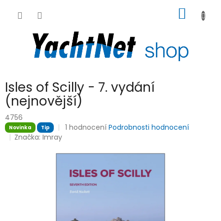
Přejít
NÁKUP
na
obsah
KOŠÍK
Isles of Scilly - 7. vydání
(nejnovější)
4756
Průměrné
1 hodnocení
Podrobnosti hodnocení
Novinka
Tip
hodnocení
Značka:
Imray
produktu
je
5,0
z
5
hvězdiček.