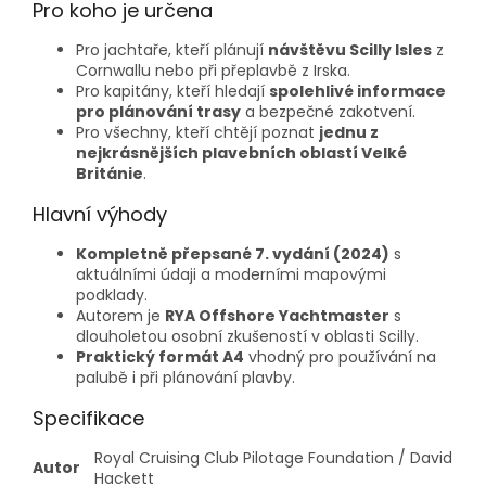
Pro koho je určena
Pro jachtaře, kteří plánují
návštěvu Scilly Isles
z
Cornwallu nebo při přeplavbě z Irska.
Pro kapitány, kteří hledají
spolehlivé informace
pro plánování trasy
a bezpečné zakotvení.
Pro všechny, kteří chtějí poznat
jednu z
nejkrásnějších plavebních oblastí Velké
Británie
.
Hlavní výhody
Kompletně přepsané 7. vydání (2024)
s
aktuálními údaji a moderními mapovými
podklady.
Autorem je
RYA Offshore Yachtmaster
s
dlouholetou osobní zkušeností v oblasti Scilly.
Praktický formát A4
vhodný pro používání na
palubě i při plánování plavby.
Specifikace
Royal Cruising Club Pilotage Foundation / David
Autor
Hackett