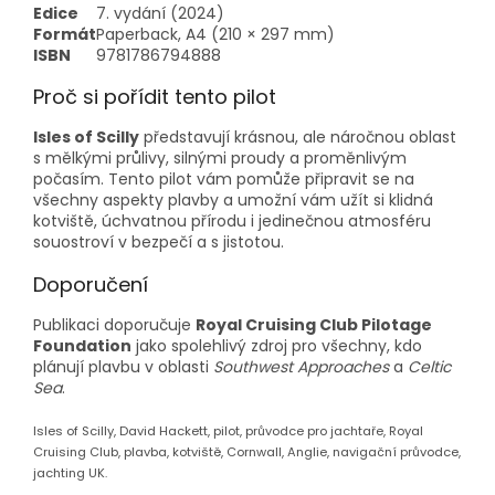
Edice
7. vydání (2024)
Formát
Paperback, A4 (210 × 297 mm)
ISBN
9781786794888
Proč si pořídit tento pilot
Isles of Scilly
představují krásnou, ale náročnou oblast
s mělkými průlivy, silnými proudy a proměnlivým
počasím. Tento pilot vám pomůže připravit se na
všechny aspekty plavby a umožní vám užít si klidná
kotviště, úchvatnou přírodu i jedinečnou atmosféru
souostroví v bezpečí a s jistotou.
Doporučení
Publikaci doporučuje
Royal Cruising Club Pilotage
Foundation
jako spolehlivý zdroj pro všechny, kdo
plánují plavbu v oblasti
Southwest Approaches
a
Celtic
Sea
.
Isles of Scilly, David Hackett, pilot, průvodce pro jachtaře, Royal
Cruising Club, plavba, kotviště, Cornwall, Anglie, navigační průvodce,
jachting UK.