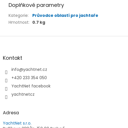
Doplňkové parametry
Kategorie
:
Průvodce oblastí pro jachtaře
Hmotnost
:
0.7 kg
Z
á
p
a
Kontakt
t
í
info
@
yachtnet.cz
+420 233 354 050
YachtNet facebook
yachtnetcz
Adresa
YachtNet s.r.o.