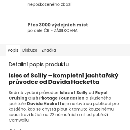
nepoškozeného zboží
Přes 3000 výdejních míst
po celé ČR - ZÁSILKOVNA
Popis
Diskuze
Značka
Detailní popis produktu
Isles of Scilly – kompletní jachtařský
průvodce od Davida Hacketta
Sedmé vydání průvodce
Isles of Scilly
od
Royal
Cruising Club Pilotage Foundation
a zkušeného
jachtaře
Davida Hacketta
je nezbytnou publikací pro
každého, kdo se chystá plout k tomuto kouzelnému
souostroví ležícímu 22 námořních mil od pobřeží
Cornwallu.