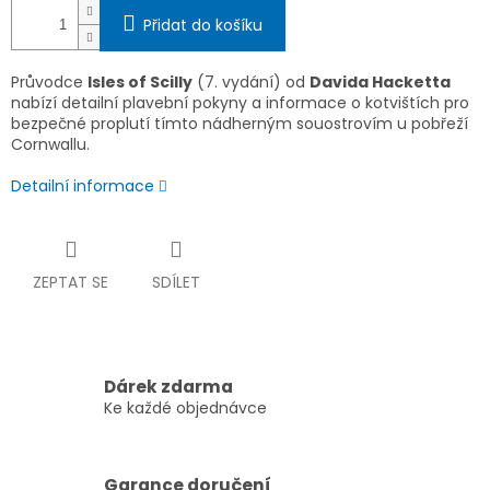
Přidat do košíku
Průvodce
Isles of Scilly
(7. vydání) od
Davida Hacketta
nabízí detailní plavební pokyny a informace o kotvištích pro
bezpečné proplutí tímto nádherným souostrovím u pobřeží
Cornwallu.
Detailní informace
ZEPTAT SE
SDÍLET
Dárek zdarma
Ke každé objednávce
Garance doručení