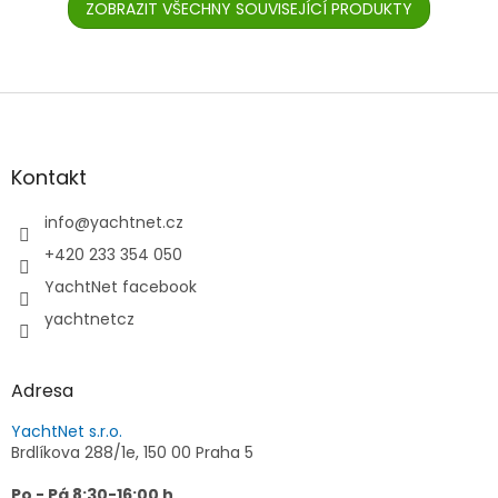
nocí...
ZOBRAZIT VŠECHNY SOUVISEJÍCÍ PRODUKTY
mapy,...
Z
á
p
a
Kontakt
t
í
info
@
yachtnet.cz
+420 233 354 050
YachtNet facebook
yachtnetcz
Adresa
YachtNet s.r.o.
Brdlíkova 288/1e, 150 00 Praha 5
Po - Pá 8:30-16:00 h