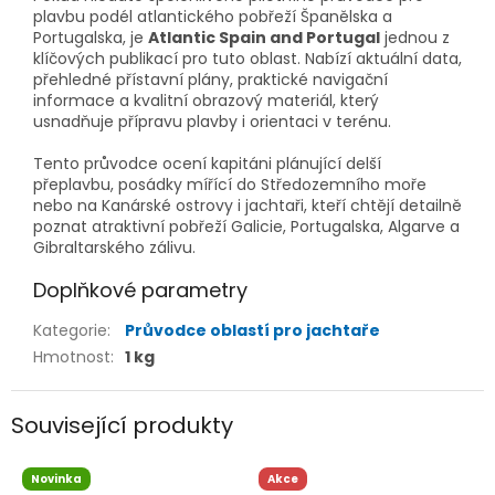
plavbu podél atlantického pobřeží Španělska a
Portugalska, je
Atlantic Spain and Portugal
jednou z
klíčových publikací pro tuto oblast. Nabízí aktuální data,
přehledné přístavní plány, praktické navigační
informace a kvalitní obrazový materiál, který
usnadňuje přípravu plavby i orientaci v terénu.
Tento průvodce ocení kapitáni plánující delší
přeplavbu, posádky mířící do Středozemního moře
nebo na Kanárské ostrovy i jachtaři, kteří chtějí detailně
poznat atraktivní pobřeží Galicie, Portugalska, Algarve a
Gibraltarského zálivu.
Doplňkové parametry
Kategorie
:
Průvodce oblastí pro jachtaře
Hmotnost
:
1 kg
Související produkty
Novinka
Akce