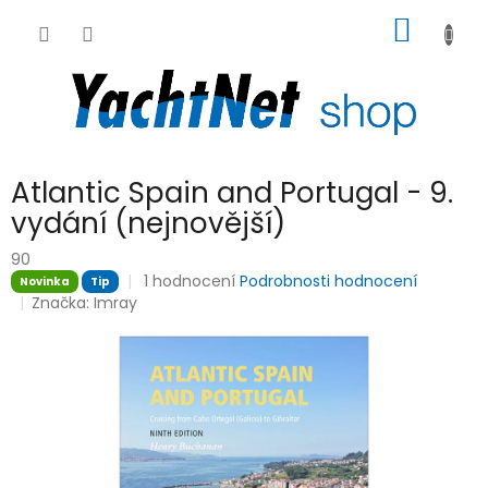
Přejít
NÁKUP
na
obsah
KOŠÍK
Atlantic Spain and Portugal - 9.
vydání (nejnovější)
90
Průměrné
1 hodnocení
Podrobnosti hodnocení
Novinka
Tip
hodnocení
Značka:
Imray
produktu
je
5,0
z
5
hvězdiček.