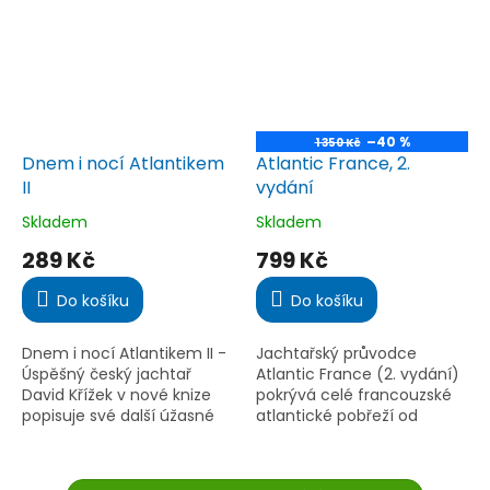
–40 %
1 350 Kč
Dnem i nocí Atlantikem
Atlantic France, 2.
II
vydání
Skladem
Skladem
Průměrné
Průměrné
hodnocení
hodnocení
289 Kč
799 Kč
produktu
produktu
je
je
Do košíku
Do košíku
5,0
5,0
z
z
5
5
Dnem i nocí Atlantikem II -
Jachtařský průvodce
hvězdiček.
hvězdiček.
Úspěšný český jachtař
Atlantic France (2. vydání)
David Křížek v nové knize
pokrývá celé francouzské
popisuje své další úžasné
atlantické pobřeží od
oceánské
Ouessantu po Hendaye.
dobrodružství.Pokračování
Aktualizovaný Nickem
úspěšného titulu Dnem i
Chavassem nabízí detailní