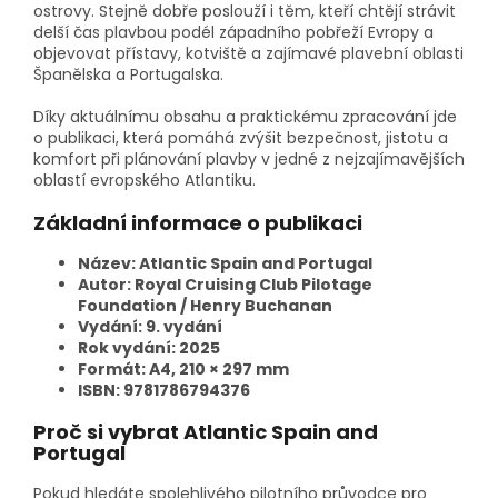
ostrovy. Stejně dobře poslouží i těm, kteří chtějí strávit
delší čas plavbou podél západního pobřeží Evropy a
objevovat přístavy, kotviště a zajímavé plavební oblasti
Španělska a Portugalska.
Díky aktuálnímu obsahu a praktickému zpracování jde
o publikaci, která pomáhá zvýšit bezpečnost, jistotu a
komfort při plánování plavby v jedné z nejzajímavějších
oblastí evropského Atlantiku.
Základní informace o publikaci
Název: Atlantic Spain and Portugal
Autor: Royal Cruising Club Pilotage
Foundation / Henry Buchanan
Vydání: 9. vydání
Rok vydání: 2025
Formát: A4, 210 × 297 mm
ISBN: 9781786794376
Proč si vybrat Atlantic Spain and
Portugal
Pokud hledáte spolehlivého pilotního průvodce pro