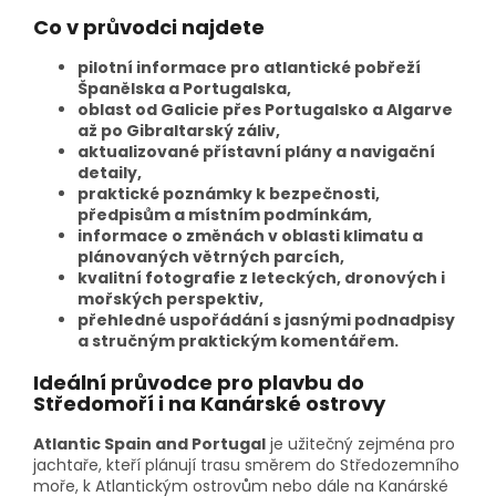
Co v průvodci najdete
pilotní informace pro atlantické pobřeží
Španělska a Portugalska,
oblast od Galicie přes Portugalsko a Algarve
až po Gibraltarský záliv,
aktualizované přístavní plány a navigační
detaily,
praktické poznámky k bezpečnosti,
předpisům a místním podmínkám,
informace o změnách v oblasti klimatu a
plánovaných větrných parcích,
kvalitní fotografie z leteckých, dronových i
mořských perspektiv,
přehledné uspořádání s jasnými podnadpisy
a stručným praktickým komentářem.
Ideální průvodce pro plavbu do
Středomoří i na Kanárské ostrovy
Atlantic Spain and Portugal
je užitečný zejména pro
jachtaře, kteří plánují trasu směrem do Středozemního
moře, k Atlantickým ostrovům nebo dále na Kanárské