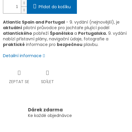
Přidat do košíku
Atlantic Spain and Portugal
- 9. vydání (nejnovější), je
aktuální
pilotní průvodce pro jachtaře plující podél
atlantického
pobřeží
Španělska
a
Portugalska.
9. vydání
nabízí přístavní plány, navigační údaje, fotografie a
praktické
informace pro
bezpečnou
plavbu.
Detailní informace
ZEPTAT SE
SDÍLET
Dárek zdarma
Ke každé objednávce