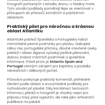
fotografií pořízených z letadla, dronu i z hladiny moře.
Tyto vizuální podklady pomáhají lépe se orientovat v
přístupech do přístavů, kotvištích a pobřežních
oblastech.
Praktický pilot pro náročnou a krásnou
oblast Atlantiku
Atlantické pobřeží Španělska a Portugalska nabízí
mimořádně pestré podmínky pro plavbu. Galicijské
zálivy rías, portugalské přístavy, dlouhé otevřené úseky
pobřeží i oblast Algarve vyžadují pečlivé plánování,
dobrou znalost místních podmínek a spolehlivé
informace. Právě proto je
Atlantic Spain and
Portugal
cenným zdrojem pro kapitány a posádky
rekreačních i dálkových jachet.
Průvodce poskytuje praktický komentář, přehledné
členění podle oblastí a srozumitelné podklady pro
rozhodování při plavbě. Díky kombinaci textových
informací, plánků a fotografií je vhodný nejen pro
přípravu trasy před vyplutím, ale také jako referenční
publikace na palubě.