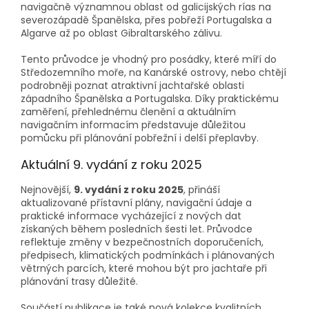
navigačně významnou oblast od galicijských rías na
severozápadě Španělska, přes pobřeží Portugalska a
Algarve až po oblast Gibraltarského zálivu.
Tento průvodce je vhodný pro posádky, které míří do
Středozemního moře, na Kanárské ostrovy, nebo chtějí
podrobněji poznat atraktivní jachtařské oblasti
západního Španělska a Portugalska. Díky praktickému
zaměření, přehlednému členění a aktuálním
navigačním informacím představuje důležitou
pomůcku při plánování pobřežní i delší přeplavby.
Aktuální 9. vydání z roku 2025
Nejnovější,
9. vydání z roku 2025
, přináší
aktualizované přístavní plány, navigační údaje a
praktické informace vycházející z nových dat
získaných během posledních šesti let. Průvodce
reflektuje změny v bezpečnostních doporučeních,
předpisech, klimatických podmínkách i plánovaných
větrných parcích, které mohou být pro jachtaře při
plánování trasy důležité.
Součástí publikace je také nová kolekce kvalitních