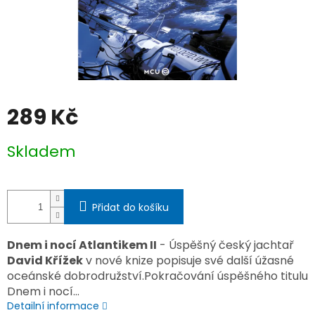
289 Kč
Měrná
Skladem
cena:
Přidat do košíku
Dnem i nocí Atlantikem II
- Úspěšný český jachtař
David Křížek
v nové knize popisuje své další úžasné
oceánské dobrodružství.Pokračování úspěšného titulu
Dnem i nocí...
Detailní informace