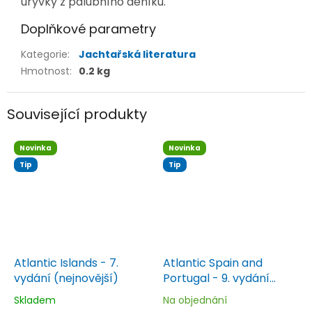
úryvky z palubního deníku.
Doplňkové parametry
Kategorie
:
Jachtařská literatura
Hmotnost
:
0.2 kg
Související produkty
Novinka
Novinka
Tip
Tip
Atlantic Islands - 7.
Atlantic Spain and
vydání (nejnovější)
Portugal - 9. vydání
(nejnovější)
Skladem
Na objednání
Průměrné
Průměrné