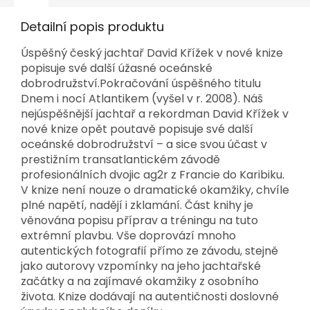
Detailní popis produktu
Úspěšný český jachtař David Křížek v nové knize
popisuje své další úžasné oceánské
dobrodružství.Pokračování úspěšného titulu
Dnem i nocí Atlantikem (vyšel v r. 2008). Náš
nejúspěšnější jachtař a rekordman David Křížek v
nové knize opět poutavě popisuje své další
oceánské dobrodružství – a sice svou účast v
prestižním transatlantickém závodě
profesionálních dvojic ag2r z Francie do Karibiku.
V knize není nouze o dramatické okamžiky, chvíle
plné napětí, nadějí i zklamání. Část knihy je
věnována popisu příprav a tréningu na tuto
extrémní plavbu. Vše doprovází mnoho
autentických fotografií přímo ze závodu, stejně
jako autorovy vzpomínky na jeho jachtařské
začátky a na zajímavé okamžiky z osobního
života. Knize dodávají na autentičnosti doslovné