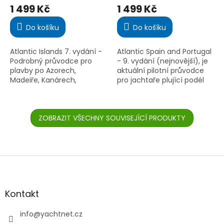
hodnocení
hodnocení
1 499 Kč
1 499 Kč
produktu
produktu
je
je
Do košíku
Do košíku
5,0
5,0
z
z
5
5
Atlantic Islands 7. vydání -
Atlantic Spain and Portugal
hvězdiček.
hvězdiček.
Podrobný průvodce pro
- 9. vydání (nejnovější), je
plavby po Azorech,
aktuální pilotní průvodce
Madeiře, Kanárech,
pro jachtaře plující podél
Kapverdách a Bermudách.
atlantického pobřeží
Oblíbený mezi jachtaři při
Španělska a Portugalska. 9.
atlantických přeplavbách.
vydání nabízí...
ZOBRAZIT VŠECHNY SOUVISEJÍCÍ PRODUKTY
Z
á
p
a
Kontakt
t
í
info
@
yachtnet.cz