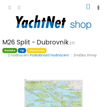
Přejít
NÁKUP
na
obsah
KOŠÍK
M26 Split - Dubrovník
271
Novinka
Tip
Chorvatsko
Průměrné
2 hodnocení
Podrobnosti hodnocení
Značka:
Imray
hodnocení
produktu
je
5,0
z
5
hvězdiček.