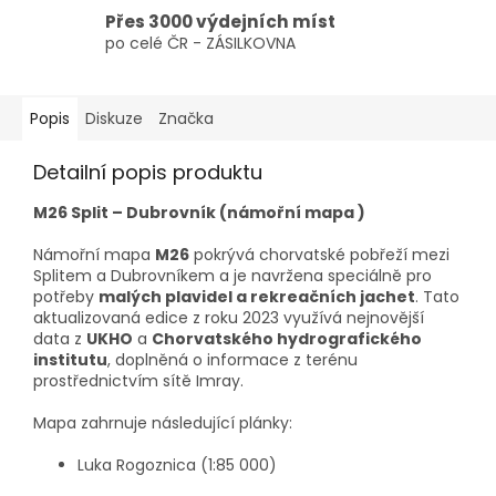
Přes 3000 výdejních míst
po celé ČR - ZÁSILKOVNA
Popis
Diskuze
Značka
Detailní popis produktu
M26 Split – Dubrovník (námořní mapa )
Námořní mapa
M26
pokrývá chorvatské pobřeží mezi
Splitem a Dubrovníkem a je navržena speciálně pro
potřeby
malých plavidel a rekreačních jachet
. Tato
aktualizovaná edice z roku 2023 využívá nejnovější
data z
UKHO
a
Chorvatského hydrografického
institutu
, doplněná o informace z terénu
prostřednictvím sítě Imray.
Mapa zahrnuje následující plánky:
Luka Rogoznica (1:85 000)