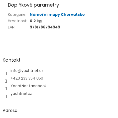
Doplňkové parametry
Kategorie
:
Námořní mapy Chorvatsko
Hmotnost
:
0.2 kg
EAN
:
9781786794949
Z
á
p
a
Kontakt
t
í
info
@
yachtnet.cz
+420 233 354 050
YachtNet facebook
yachtnetcz
Adresa