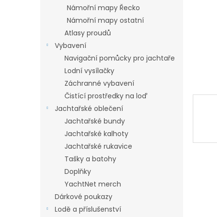
n
Námořní mapy Řecko
e
Námořní mapy ostatní
l
Atlasy proudů
Vybavení
Navigační pomůcky pro jachtaře
Lodní vysílačky
Záchranné vybavení
Čistící prostředky na loď
Jachtařské oblečení
Jachtařské bundy
Jachtařské kalhoty
Jachtařské rukavice
Tašky a batohy
Doplňky
YachtNet merch
Dárkové poukazy
Lodě a příslušenství