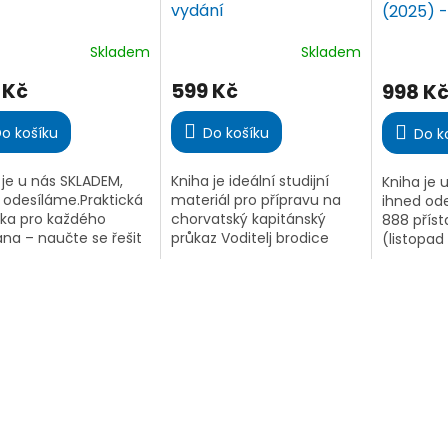
vydání
(2025) 
Skladem
Skladem
ěrné
Průměrné
Průměrn
ocení
hodnocení
hodnoce
 Kč
599 Kč
998 K
ktu
produktu
produktu
je
je
4,8
4,4
o košíku
Do košíku
Do k
z
z
5
5
 je u nás SKLADEM,
Kniha je ideální studijní
Kniha je 
iček.
hvězdiček.
hvězdiček
 odesíláme.Praktická
materiál pro přípravu na
ihned ode
čka pro každého
chorvatský kapitánský
888 příst
ána – naučte se řešit
průkaz Voditelj brodice
(listopad
vé situace na moři,
kategorija B i pro studium
nejaktuál
at komunikaci s
pravidel Colreg a značení
průvodce
kou i všechny
IALA v rámci průkazu
Detailní 
té lodní...
MDČR....
zátoky, pl