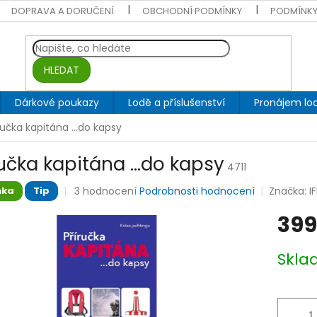
DOPRAVA A DORUČENÍ
OBCHODNÍ PODMÍNKY
PODMÍNKY
HLEDAT
Dárkové poukazy
Lodě a příslušenství
Pronájem lod
ručka kapitána ...do kapsy
ručka kapitána ...do kapsy
4711
Průměrné
3 hodnocení
Podrobnosti hodnocení
Značka:
I
nka
Tip
hodnocení
produktu
399
je
5,0
Měrná
Skla
z
cena:
5
hvězdiček.