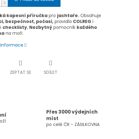
ká kapesní příručka
pro
jachtaře.
Obsahuje
i, bezpečnost, počasí,
pravidla
COLREG
i
é
checklisty. Nezbytný
pomocník
každého
na
na moři.
í informace
ZEPTAT SE
SDÍLET
Přes 3000 výdejních
ení
míst
oží
po celé ČR - ZÁSILKOVNA