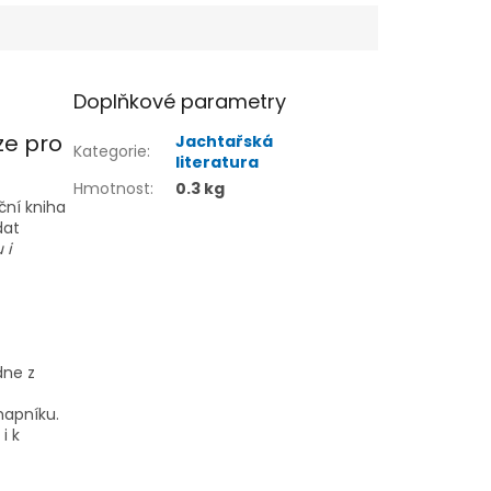
Doplňkové parametry
ze pro
Jachtařská
Kategorie
:
literatura
Hmotnost
:
0.3 kg
ční kniha
dat
 i
dne z
mapníku.
i k