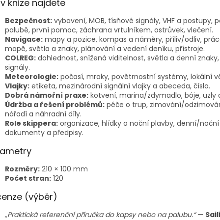
v knize najdete
Bezpečnost:
vybavení, MOB, tísňové signály, VHF a postupy, 
palubě, první pomoc, záchrana vrtulníkem, ostrůvek, vlečení.
Navigace:
mapy a pozice, kompas a náměry, příliv/odliv, prá
mapě, světla a znaky, plánování a vedení deníku, přístroje.
COLREG:
dohlednost, snížená viditelnost, světla a denní znaky
signály.
Meteorologie:
počasí, mraky, povětrnostní systémy, lokální vě
Vlajky:
etiketa, mezinárodní signální vlajky a abeceda, čísla.
Dobrá námořní praxe:
kotvení, marina/zdymadlo, bóje, uzly 
Údržba a řešení problémů:
péče o trup, zimování/odzimován
nářadí a náhradní díly.
Role skippera:
organizace, hlídky a noční plavby, denní/noční
dokumenty a předpisy.
rametry
Rozměry:
210 × 100 mm
Počet stran:
120
enze (výběr)
„Praktická referenční příručka do kapsy nebo na palubu.“
—
Sail