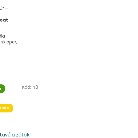
.“
—
Boat
dla
 skipper,
Kód:
48
a
tsko
tavů a zátok