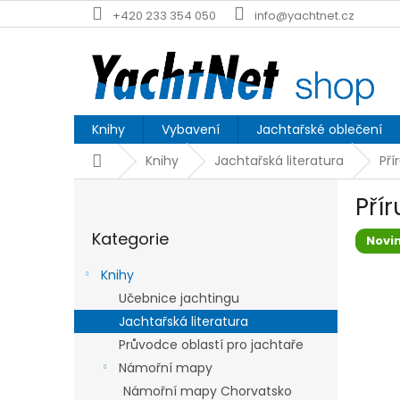
Přejít
+420 233 354 050
info@yachtnet.cz
na
obsah
Knihy
Vybavení
Jachtařské oblečení
Domů
Knihy
Jachtařská literatura
Pří
P
Pří
o
Přeskočit
s
Kategorie
kategorie
Novi
t
r
Knihy
a
Učebnice jachtingu
n
Jachtařská literatura
n
í
Průvodce oblastí pro jachtaře
p
Námořní mapy
a
Námořní mapy Chorvatsko