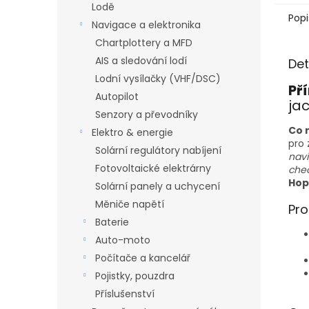
Lodě
Popi
Navigace a elektronika
Chartplottery a MFD
AIS a sledování lodí
Det
Lodní vysílačky (VHF/DSC)
Př
Autopilot
ja
Senzory a převodníky
Co n
Elektro & energie
pro 
Solární regulátory nabíjení
navi
Fotovoltaické elektrárny
chec
Hop
Solární panely a uchycení
Měniče napětí
Pro
Baterie
Auto-moto
Počítače a kancelář
Pojistky, pouzdra
Příslušenství