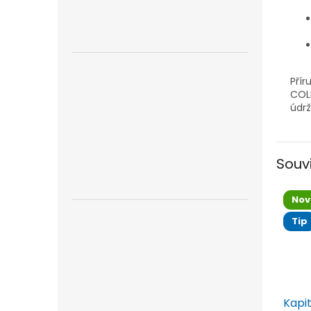
Přír
COLR
údrž
Souv
Nov
Tip
Kapi