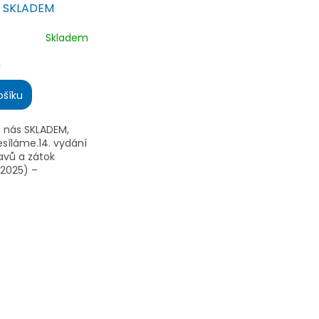
- SKLADEM
Skladem
é
ní
č
ošíku
u nás SKLADEM,
.
síláme.14. vydání
avů a zátok
 2025) –
nější jachtařský
 po Jadranu.
mapy, mariny,
avební...