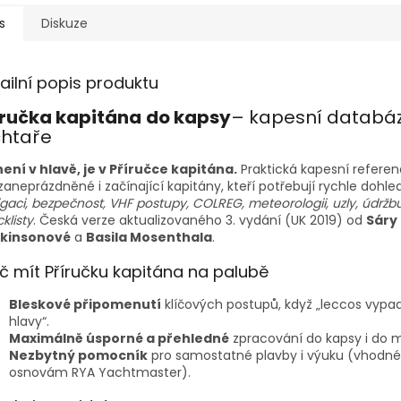
s
Diskuze
ailní popis produktu
íručka kapitána
do kapsy
– kapesní databá
chtaře
ení v hlavě, je v Příručce kapitána.
Praktická kapesní referen
zaneprázdněné i začínající kapitány, kteří potřebují rychle dohle
gaci, bezpečnost, VHF postupy, COLREG, meteorologii, uzly, údržbu
klisty
. Česká verze aktualizovaného 3. vydání (UK 2019) od
Sáry
kinsonové
a
Basila Mosenthala
.
č mít Příručku kapitána na palubě
Bleskové připomenutí
klíčových postupů, když „leccos vypa
hlavy“.
Maximálně úsporné a přehledné
zpracování do kapsy i do 
Nezbytný pomocník
pro samostatné plavby i výuku (vhodné 
osnovám RYA Yachtmaster).