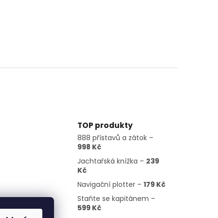
TOP produkty
888 přístavů a zátok –
998 Kč
Jachtařská knížka –
239
Kč
Navigační plotter –
179 Kč
Staňte se kapitánem –
599 Kč