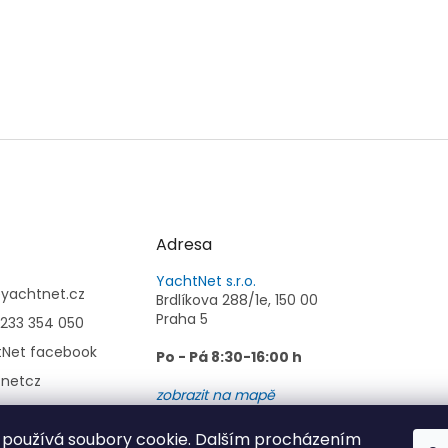
Adresa
YachtNet s.r.o.
@
yachtnet.cz
Brdlíkova 288/1e, 150 00
Praha 5
233 354 050
tNet facebook
Po - Pá 8:30-16:00 h
tnetcz
zobrazit na mapě
používá soubory cookie. Dalším procházením