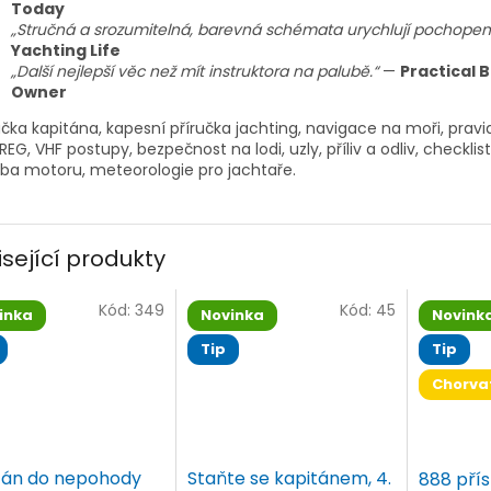
Today
„Stručná a srozumitelná, barevná schémata urychlují pochopení
Yachting Life
„Další nejlepší věc než mít instruktora na palubě.“
—
Practical 
Owner
učka kapitána, kapesní příručka jachting, navigace na moři, pravi
EG, VHF postupy, bezpečnost na lodi, uzly, příliv a odliv, checklist
ba motoru, meteorologie pro jachtaře.
isející produkty
Kód:
349
Kód:
45
inka
Novinka
Novink
Tip
Tip
Chorva
tán do nepohody
Staňte se kapitánem, 4.
888 přís