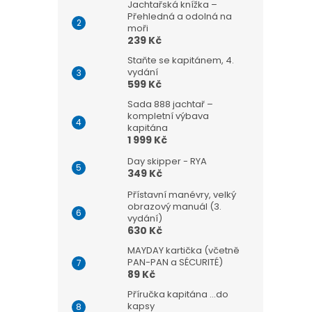
Jachtařská knížka –
Přehledná a odolná na
moři
239 Kč
Staňte se kapitánem, 4.
vydání
599 Kč
Sada 888 jachtař –
kompletní výbava
kapitána
1 999 Kč
Day skipper - RYA
349 Kč
Přístavní manévry, velký
obrazový manuál (3.
vydání)
630 Kč
MAYDAY kartička (včetně
PAN-PAN a SÉCURITÉ)
89 Kč
Příručka kapitána ...do
kapsy