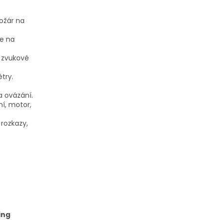
požár na
ce na
, zvukové
try.
a ovázání.
í, motor,
 rozkazy,
ing