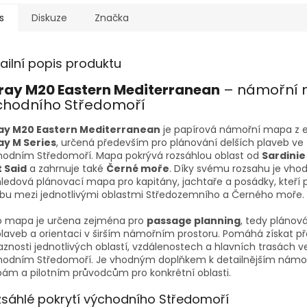
s
Diskuze
Značka
ailní popis produktu
ray M20 Eastern Mediterranean
– námořní
chodního Středomoří
ay M20 Eastern Mediterranean
je papírová námořní mapa z 
ay M Series
, určená především pro plánování delších plaveb ve
hodním Středomoří. Mapa pokrývá rozsáhlou oblast od
Sardinie
t Said
a zahrnuje také
Černé moře
. Díky svému rozsahu je vho
ledová plánovací mapa pro kapitány, jachtaře a posádky, kteří p
vbu mezi jednotlivými oblastmi Středozemního a Černého moře.
o mapa je určena zejména pro
passage planning
, tedy plánová
laveb a orientaci v širším námořním prostoru. Pomáhá získat př
znosti jednotlivých oblastí, vzdálenostech a hlavních trasách v
hodním Středomoří. Je vhodným doplňkem k detailnějším nám
m a pilotním průvodcům pro konkrétní oblasti.
sáhlé pokrytí východního Středomoří