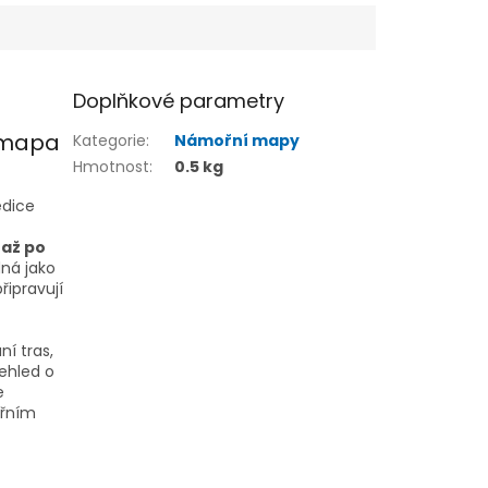
Doplňkové parametry
 mapa
Kategorie
:
Námořní mapy
Hmotnost
:
0.5 kg
edice
 až po
dná jako
řipravují
ní tras,
ehled o
e
ořním