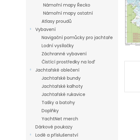
n
Námořní mapy Řecko
e
Námořní mapy ostatní
l
Atlasy proudů
Vybavení
Navigační pomůcky pro jachtaře
Lodní vysílačky
Záchranné vybavení
Čistící prostředky na loď
Jachtařské oblečení
Jachtařské bundy
Jachtařské kalhoty
Jachtařské rukavice
Tašky a batohy
Doplňky
YachtNet merch
Dárkové poukazy
Lodě a příslušenství