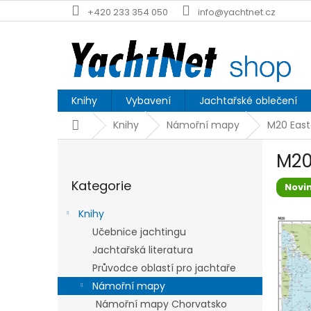
Přejít
+420 233 354 050
info@yachtnet.cz
na
obsah
Knihy
Vybavení
Jachtařské oblečení
Domů
Knihy
Námořní mapy
M20 East
P
M20
o
Přeskočit
s
Kategorie
kategorie
Novi
t
r
Knihy
a
Učebnice jachtingu
n
Jachtařská literatura
n
í
Průvodce oblastí pro jachtaře
p
Námořní mapy
a
Námořní mapy Chorvatsko