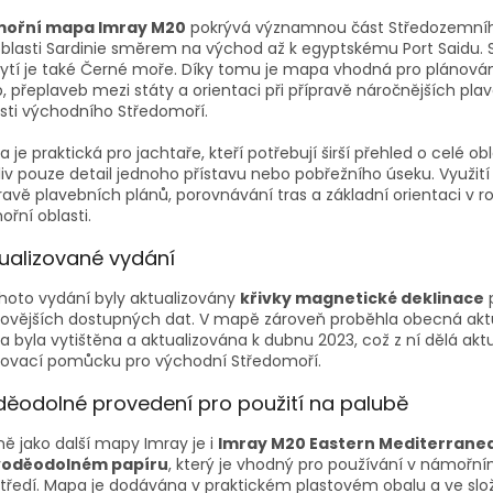
ořní mapa Imray M20
pokrývá významnou část Středozemní
blasti Sardinie směrem na východ až k egyptskému Port Saidu. 
ytí je také Černé moře. Díky tomu je mapa vhodná pro plánován
, přeplaveb mezi státy a orientaci při přípravě náročnějších pla
sti východního Středomoří.
 je praktická pro jachtaře, kteří potřebují širší přehled o celé obl
liv pouze detail jednoho přístavu nebo pobřežního úseku. Využití 
ravě plavebních plánů, porovnávání tras a základní orientaci v ro
řní oblasti.
ualizované vydání
hoto vydání byly aktualizovány
křivky magnetické deklinace
ovějších dostupných dat. V mapě zároveň proběhla obecná aktu
 byla vytištěna a aktualizována k dubnu 2023, což z ní dělá aktu
novací pomůcku pro východní Středomoří.
ěodolné provedení pro použití na palubě
ně jako další mapy Imray je i
Imray M20 Eastern Mediterrane
voděodolném papíru
, který je vhodný pro používání v námořn
tředí. Mapa je dodávána v praktickém plastovém obalu a ve s