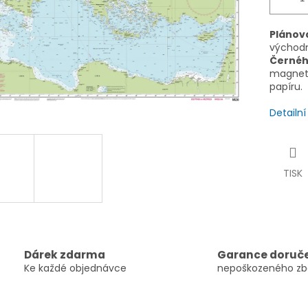
Plánov
východ
Černéh
magneti
papíru.
Detailn
TISK
Dárek zdarma
Garance doruč
Ke každé objednávce
nepoškozeného zb