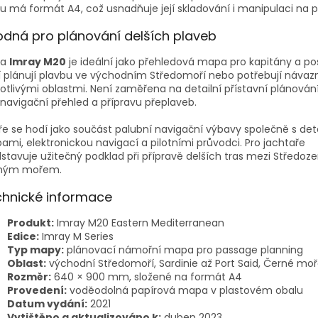
u má formát A4, což usnadňuje její skladování i manipulaci na p
dná pro plánování delších plaveb
pa
Imray M20
je ideální jako přehledová mapa pro kapitány a po
í plánují plavbu ve východním Středomoří nebo potřebují návaz
otlivými oblastmi. Není zaměřena na detailní přístavní plánování
í navigační přehled a přípravu přeplaveb.
e se hodí jako součást palubní navigační výbavy společně s det
mi, elektronickou navigací a pilotními průvodci. Pro jachtaře
stavuje užitečný podklad při přípravě delších tras mezi Středo
ným mořem.
hnické informace
Produkt:
Imray M20 Eastern Mediterranean
Edice:
Imray M Series
Typ mapy:
plánovací námořní mapa pro passage planning
Oblast:
východní Středomoří, Sardinie až Port Said, Černé mo
Rozměr:
640 × 900 mm, složené na formát A4
Provedení:
voděodolná papírová mapa v plastovém obalu
Datum vydání:
2021
Vytištěno a aktualizováno k:
duben 2023