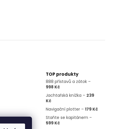
TOP produkty
888 přístavů a zátok –
998 Kč
Jachtařská knížka –
239
Kč
Navigační plotter –
179 Kč
Staňte se kapitánem –
599 Kč