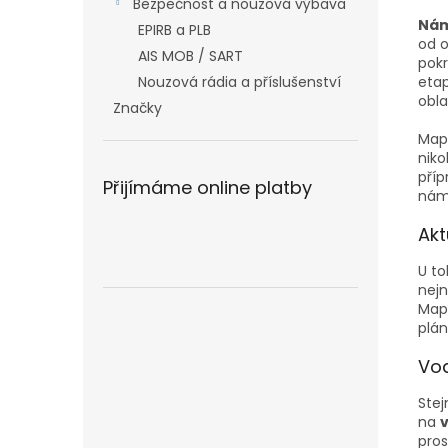
Bezpečnost a nouzová výbava
Nám
EPIRB a PLB
od o
AIS MOB / SART
pokr
Nouzová rádia a příslušenství
etap
obla
Značky
Mapa
niko
příp
Přijímáme online platby
námo
Akt
U to
nejn
Mapa
plá
Vod
Stej
na
pros