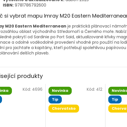
ISBN:
9781786792600
č si vybrat mapu Imray M20 Eastern Mediterranea
ay M20 Eastern Mediterranean
je praktická plánovací námoř
rozsáhlou oblast východního Středomoří a Černého moře. Nabíz
ledné pokrytí od Sardinie po Port Said, aktualizované křivky mag
inace a odolné voděodolné provedení vhodné pro použití na lodi
lní pro jachtaře a kapitány, kteří potřebují spolehlivou papírov
plánování delších plaveb.
isející produkty
Kód:
4696
Kód:
412
inka
Novinka
Novink
Tip
Tip
Chorvatsko
Chorva