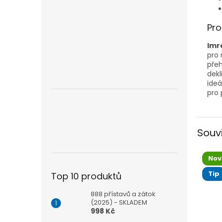
Pro
Imr
pro 
přeh
dekl
ideá
pro 
Souv
Nov
Tip
Top 10 produktů
888 přístavů a zátok
(2025) - SKLADEM
998 Kč