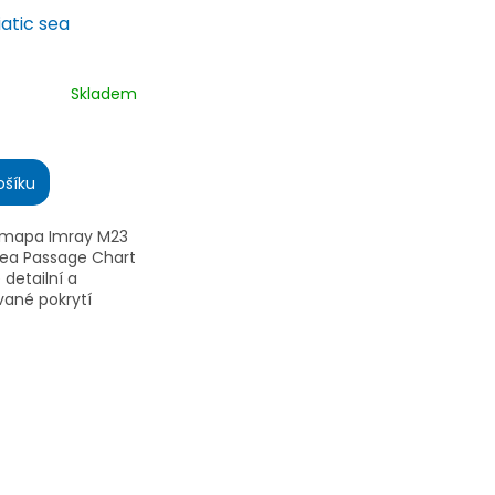
atic sea
Skladem
é
ní
ošíku
mapa Imray M23
.
Sea Passage Chart
 detailní a
vané pokrytí
ho moře, včetně
rvací a
h signálů pro
u plavbu.