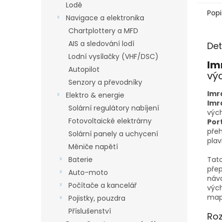
Lodě
Popi
Navigace a elektronika
Chartplottery a MFD
AIS a sledování lodí
Det
Lodní vysílačky (VHF/DSC)
Im
Autopilot
vý
Senzory a převodníky
Imr
Elektro & energie
Imr
Solární regulátory nabíjení
výc
Fotovoltaické elektrárny
Por
přeh
Solární panely a uchycení
pla
Měniče napětí
Baterie
Tat
přep
Auto-moto
náva
Počítače a kancelář
výc
mapá
Pojistky, pouzdra
Příslušenství
Roz