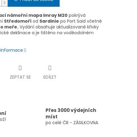
ací námořní mapa Imray M20
pokrývá
ní
Středomoří
od
Sardinie
po Port Said včetně
o moře.
Vydání obsahuje aktualizované křivky
cké deklinace a je tištěno na voděodolném
í informace
ZEPTAT SE
SDÍLET
Přes 3000 výdejních
ení
míst
oží
po celé ČR - ZÁSILKOVNA