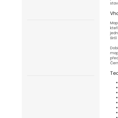
stav
Vho
Ma
kteř
jedn
širš
Dobř
mapa
před
Čer
Tec