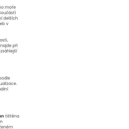
ho moře
Součástí
í delších
veb v
asti,
najde při
zsáhlejší
podle
alizace.
ální
an
tištěna
ím
loženém