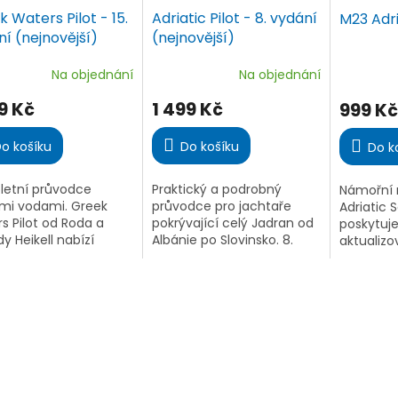
 Waters Pilot - 15.
Adriatic Pilot - 8. vydání
M23 Adri
í (nejnovější)
(nejnovější)
Na objednání
Na objednání
ěrné
Průměrné
Průměrn
ocení
hodnocení
hodnoce
9 Kč
1 499 Kč
999 Kč
ktu
produktu
produktu
je
je
4,3
5,0
o košíku
Do košíku
Do k
z
z
5
5
etní průvodce
Praktický a podrobný
Námořní 
iček.
hvězdiček.
hvězdiček
mi vodami. Greek
průvodce pro jachtaře
Adriatic 
s Pilot od Roda a
pokrývající celý Jadran od
poskytuje
y Heikell nabízí
Albánie po Slovinsko. 8.
aktualizo
lní informace o více
vydání obsahuje aktuální
Jaderské
50 přístavech a
informace o marinách,
tras, reze
štích v Jónském a
kotvištích, historických...
světelnýc
kém moři, na...
bezpečno