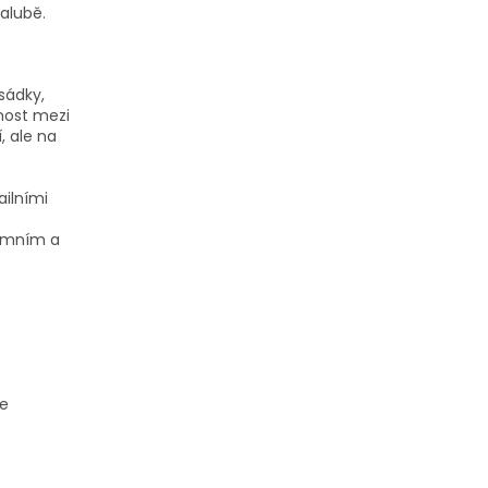
alubě.
sádky,
nost mezi
, ale na
ailními
zemním a
ře