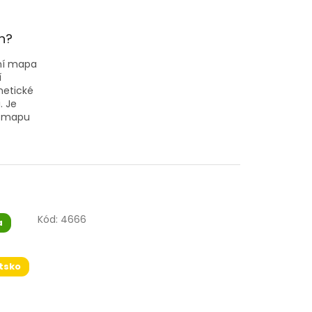
n?
ní mapa
í
netické
. Je
ou mapu
Kód:
4666
a
tsko