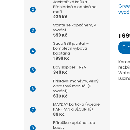
Jachtařská knížka –
Greek
Přehledná a odolná na
moři
vydán
239 Kč
Prům
Staňte se kapitánem, 4.
vydání
hodn
1 69
599 Kč
produ
je
Sada 888 jachtař –
4,3
D
kompletní výbava
z
kapitána
5
1 999 Kč
Kompl
hvězd
Day skipper - RYA
řecký
349 Kč
Water
Lucind
Přístavní manévry, velký
detai
obrazový manuál (3.
než 4
vydání)
kotvi
630 Kč
Egejs
MAYDAY kartička (včetně
PAN-PAN a SÉCURITÉ)
89 Kč
Příručka kapitána ...do
kapsy