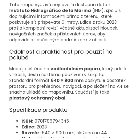
Tato mapa využívá nejnovější dostupná data z
Instituto Hidrográfico de la Marina
(IHM), spolu s
doplňujícími informacemi přímo z terénu, které
poskytuje síť přispěvatelů Imray. Edice z roku 2023
prošla kompletní revizí, včetně aktualizací hloubek,
navigačních značek a přístavních úprav, aby
odpovídala současným podmínkám v oblasti.
Odolnost a praktičnost pro použití na
palubě
Mapa je tištěna na
voděodolném papíru
, který odolá
vlhkosti, dešti i častému používání v kokpitu.
Standardní formát
640 × 900 mm
poskytuje dostatek
prostoru pro přehlednou navigaci, a po složení na A4 se
snadno ukládá do mapovníku. Součástí je také
plastový ochranný obal
.
Specifikace produktu
ISBN:
9781786794345
Edice:
2023
Rozměr:
640 × 900 mm, složeno na A4