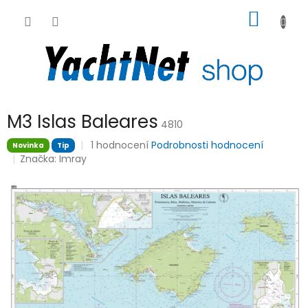
Přejít
NÁKUP
na
obsah
KOŠÍK
M3 Islas Baleares
4810
Průměrné
1 hodnocení
Podrobnosti hodnocení
Novinka
Tip
hodnocení
Značka:
Imray
produktu
je
5,0
z
5
hvězdiček.