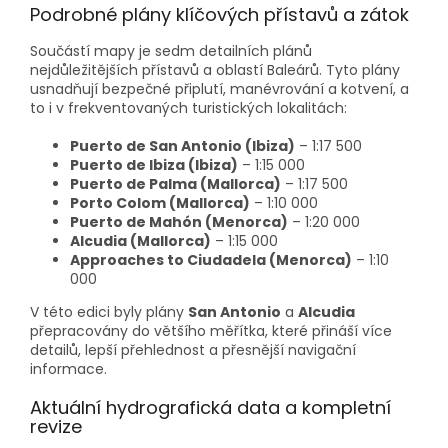
Podrobné plány klíčových přístavů a zátok
Součástí mapy je sedm detailních plánů
nejdůležitějších přístavů a oblastí Baleárů. Tyto plány
usnadňují bezpečné připlutí, manévrování a kotvení, a
to i v frekventovaných turistických lokalitách:
Puerto de San Antonio (Ibiza)
– 1:17 500
Puerto de Ibiza (Ibiza)
– 1:15 000
Puerto de Palma (Mallorca)
– 1:17 500
Porto Colom (Mallorca)
– 1:10 000
Puerto de Mahón (Menorca)
– 1:20 000
Alcudia (Mallorca)
– 1:15 000
Approaches to Ciudadela (Menorca)
– 1:10
000
V této edici byly plány
San Antonio
a
Alcudia
přepracovány do většího měřítka, které přináší více
detailů, lepší přehlednost a přesnější navigační
informace.
Aktuální hydrografická data a kompletní
revize