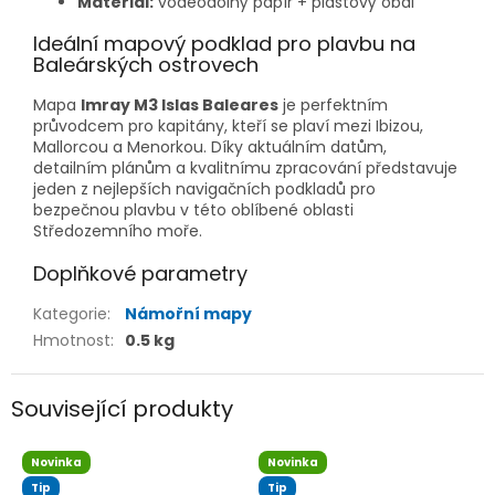
Materiál:
voděodolný papír + plastový obal
Ideální mapový podklad pro plavbu na
Baleárských ostrovech
Mapa
Imray M3 Islas Baleares
je perfektním
průvodcem pro kapitány, kteří se plaví mezi Ibizou,
Mallorcou a Menorkou. Díky aktuálním datům,
detailním plánům a kvalitnímu zpracování představuje
jeden z nejlepších navigačních podkladů pro
bezpečnou plavbu v této oblíbené oblasti
Středozemního moře.
Doplňkové parametry
Kategorie
:
Námořní mapy
Hmotnost
:
0.5 kg
Související produkty
Novinka
Novinka
Tip
Tip