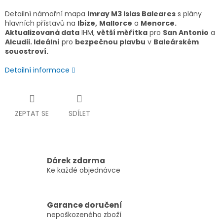
Detailní námořní mapa
Imray M3 Islas Baleares
s plány
hlavních přístavů na
Ibize,
Mallorce
a
Menorce.
Aktualizovaná data
IHM,
větší měřítka
pro
San Antonio
a
Alcudii. Ideální
pro
bezpečnou plavbu
v
Baleárském
souostroví.
Detailní informace
ZEPTAT SE
SDÍLET
Dárek zdarma
Ke každé objednávce
Garance doručení
nepoškozeného zboží