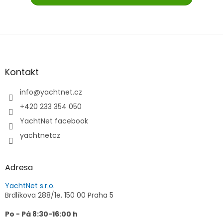
Z
á
p
a
Kontakt
t
í
info
@
yachtnet.cz
+420 233 354 050
YachtNet facebook
yachtnetcz
Adresa
YachtNet s.r.o.
Brdlíkova 288/1e, 150 00 Praha 5
Po - Pá 8:30-16:00 h