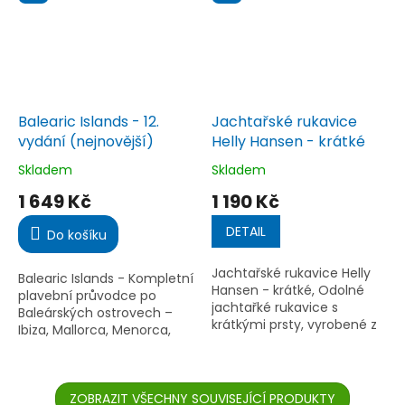
Balearic Islands - 12.
Jachtařské rukavice
vydání (nejnovější)
Helly Hansen - krátké
Skladem
Skladem
Průměrné
Průměrné
hodnocení
hodnocení
1 649 Kč
1 190 Kč
produktu
produktu
je
je
DETAIL
Do košíku
5,0
4,5
z
z
Jachtařské rukavice Helly
5
5
Balearic Islands - Kompletní
Hansen - krátké, Odolné
hvězdiček.
hvězdiček.
plavební průvodce po
jachtařké rukavice s
Baleárských ostrovech –
krátkými prsty, vyrobené z
Ibiza, Mallorca, Menorca,
kvalitní kůže. Ideální pro
Formentera a Cabrera.
plavbu v náročných
Nezbytný pomocník pro
podmínkách, kde je
jachtaře v oblasti
potřeba extra...
Středozemního...
ZOBRAZIT VŠECHNY SOUVISEJÍCÍ PRODUKTY