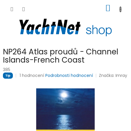
Přejít
NÁKUP
na
obsah
KOŠÍK
NP264 Atlas proudů - Channel
Islands-French Coast
385
Průměrné
1 hodnocení
Podrobnosti hodnocení
Značka:
Imray
Tip
hodnocení
produktu
je
5,0
z
5
hvězdiček.