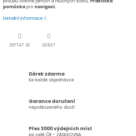
proudů včetně jarních a hluchých stavů.
Praktická
pomůcka
pro
navigaci.
Detailní informace
ZEPTAT SE
SDÍLET
Dárek zdarma
Ke každé objednávce
Garance doručení
nepoškozeného zboží
Přes 3000 výdejních míst
po celé ČR - ZÁSILKOVNA