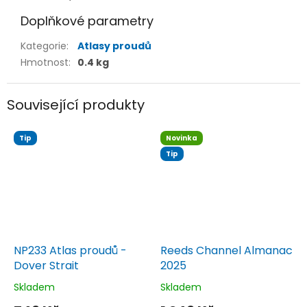
Doplňkové parametry
Kategorie
:
Atlasy proudů
Hmotnost
:
0.4 kg
Související produkty
Tip
Novinka
Tip
NP233 Atlas proudů -
Reeds Channel Almanac
Dover Strait
2025
Skladem
Skladem
Průměrné
Průměrné
hodnocení
hodnocení