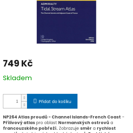
749 Kč
Měrná
Skladem
cena:
Přidat do košíku
NP264 Atlas proudů - Channel Islands-French Coast
-
Přílivový atlas
pro oblast
Normanských ostrovů
a
francouzského pobřeží.
Zobrazuje
směr
a
rychlost