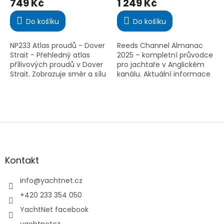
749 Kč
1 249 Kč
produktu
produktu
je
je
Do košíku
Do košíku
5,0
5,0
z
z
5
5
NP233 Atlas proudů - Dover
Reeds Channel Almanac
hvězdiček.
hvězdiček.
Strait - Přehledný atlas
2025 – kompletní průvodce
přílivových proudů v Dover
pro jachtaře v Anglickém
Strait. Zobrazuje směr a sílu
kanálu. Aktuální informace
proudů včetně jarních a
o přílivu, přístavech,
hluchých stavů. Nezbytná
bezpečnosti a navigaci od
pomůcka pro...
Scilly po Dover a severní...
Z
á
p
a
Kontakt
t
í
info
@
yachtnet.cz
+420 233 354 050
YachtNet facebook