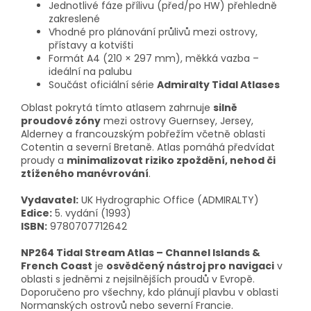
Jednotlivé fáze přílivu (před/po HW) přehledně
zakreslené
Vhodné pro plánování průlivů mezi ostrovy,
přístavy a kotvišti
Formát A4 (210 × 297 mm), měkká vazba –
ideální na palubu
Součást oficiální série
Admiralty Tidal Atlases
Oblast pokrytá tímto atlasem zahrnuje
silně
proudové zóny
mezi ostrovy Guernsey, Jersey,
Alderney a francouzským pobřežím včetně oblasti
Cotentin a severní Bretaně. Atlas pomáhá předvídat
proudy a
minimalizovat riziko zpoždění, nehod či
ztíženého manévrování
.
Vydavatel:
UK Hydrographic Office (ADMIRALTY)
Edice:
5. vydání (1993)
ISBN:
9780707712642
NP264 Tidal Stream Atlas – Channel Islands &
French Coast
je
osvědčený nástroj pro navigaci
v
oblasti s jedněmi z nejsilnějších proudů v Evropě.
Doporučeno pro všechny, kdo plánují plavbu v oblasti
Normanských ostrovů nebo severní Francie.