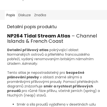
Popis
Diskuze
Značka
Detailní popis produktu
NP264 Tidal Stream Atlas
– Channel
Islands & French Coast
Detailní přílivový atlas
pokrývající oblast
Normanských ostrovů a přilehlého francouzského
pobřeží, vydaný renomovaným britským námořním
úřadem
Admiralty
.
Tento atlas je nepostradatelný pro
bezpečné
plánování plavby
v oblasti známé silnými a
proměnlivými přílivovými proudy. Pomocí přehledných
diagramů znázorňuje
směr a rychlost přílivových
proudů
pro různé fáze přílivu, včetně jarních (spring) a
hluchých (neap) stavů.
Směr a síla proudů vyjádřena v desetinách uzlu