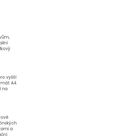
avům,
ilní
lkový
pro vyšší
ormát A4
í na
rové
Jónských
okami a
ační