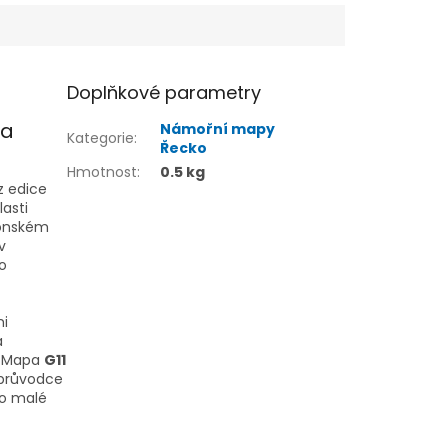
Doplňkové parametry
pa
Námořní mapy
Kategorie
:
Řecko
Hmotnost
:
0.5 kg
z edice
lasti
Jónském
v
bo
mi
a
e. Mapa
G11
 průvodce
ro malé