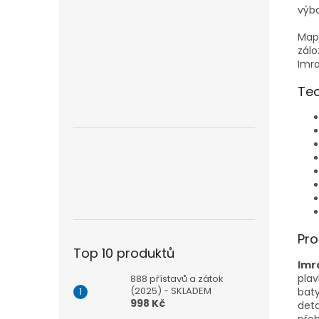
výb
Mapa
zálo
Imra
Tec
Pro
Top 10 produktů
Imr
plav
888 přístavů a zátok
(2025) - SKLADEM
baty
998 Kč
deta