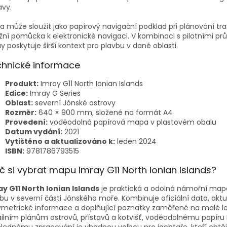
avy.
 může sloužit jako papírový navigační podklad při plánování tras
žní pomůcka k elektronické navigaci. V kombinaci s pilotními pr
y poskytuje širší kontext pro plavbu v dané oblasti.
hnické informace
Produkt:
Imray G11 North Ionian Islands
Edice:
Imray G Series
Oblast:
severní Jónské ostrovy
Rozměr:
640 × 900 mm, složené na formát A4
Provedení:
voděodolná papírová mapa v plastovém obalu
Datum vydání:
2021
Vytištěno a aktualizováno k:
leden 2024
ISBN:
9781786793515
č si vybrat mapu Imray G11 North Ionian Islands?
ay G11 North Ionian Islands
je praktická a odolná námořní map
bu v severní části Jónského moře. Kombinuje oficiální data, aktu
metrické informace a doplňující poznatky zaměřené na malé lo
ilním plánům ostrovů, přístavů a kotvišť, voděodolnému papíru 