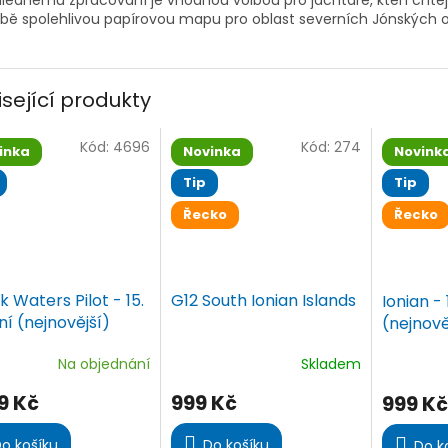
lednému zpracování je vhodnou volbou pro jachtaře, kteří chtěj
bě spolehlivou papírovou mapu pro oblast severních Jónských o
isející produkty
Kód:
4696
Kód:
274
inka
Novinka
Novink
Tip
Tip
Řecko
Řecko
 Waters Pilot - 15.
G12 South Ionian Islands
Ionian - 
í (nejnovější)
(nejnově
Na objednání
Skladem
ěrné
Průměrné
Průměrn
ocení
hodnocení
hodnoce
9 Kč
999 Kč
999 Kč
ktu
produktu
produktu
je
je
4,5
5,0
o košíku
Do košíku
Do k