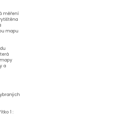
ká měření
vytištěna
á
ivou mapu
adu
která
z mapy
y a
 vybraných
tko 1 :