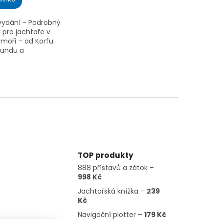
. vydání - Podrobný
.
pro jachtaře v
moři – od Korfu
oundu a
 11. vydání s
otografiemi a
TOP produkty
888 přístavů a zátok –
998 Kč
Jachtařská knížka –
239
Kč
Navigační plotter –
179 Kč