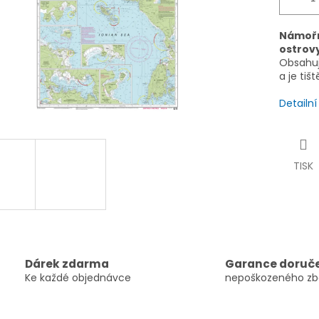
Námořn
ostrov
Obsahuje
a je ti
Detailn
TISK
Dárek zdarma
Garance doruč
Ke každé objednávce
nepoškozeného zb