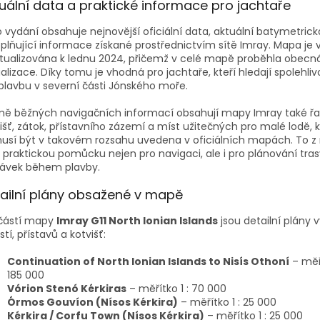
uální data a praktické informace pro jachtaře
 vydání obsahuje nejnovější oficiální data, aktuální batymetric
plňující informace získané prostřednictvím sítě Imray. Mapa je 
tualizována k lednu 2024, přičemž v celé mapě proběhla obecn
alizace. Díky tomu je vhodná pro jachtaře, kteří hledají spolehl
plavbu v severní části Jónského moře.
mě běžných navigačních informací obsahují mapy Imray také ř
išť, zátok, přístavního zázemí a míst užitečných pro malé lodě, 
usí být v takovém rozsahu uvedena v oficiálních mapách. To 
 praktickou pomůcku nejen pro navigaci, ale i pro plánování tras
távek během plavby.
ailní plány obsažené v mapě
částí mapy
Imray G11 North Ionian Islands
jsou detailní plány
stí, přístavů a kotvišť:
Continuation of North Ionian Islands to Nisís Othoní
– měří
185 000
Vórion Stenó Kérkiras
– měřítko 1 : 70 000
Órmos Gouvíon (Nísos Kérkira)
– měřítko 1 : 25 000
Kérkira / Corfu Town (Nísos Kérkira)
– měřítko 1 : 25 000