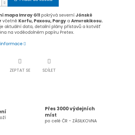
í mapa Imray G11
pokrývá severní
Jónské
y
včetně
Korfu, Paxosu, Pargy
a
Amvrakikosu.
 aktuální data, detailní plány přístavů a kotvišť
štěna na voděodolném papíru Pretex.
í informace
ZEPTAT SE
SDÍLET
Přes 3000 výdejních
ení
míst
oží
po celé ČR - ZÁSILKOVNA