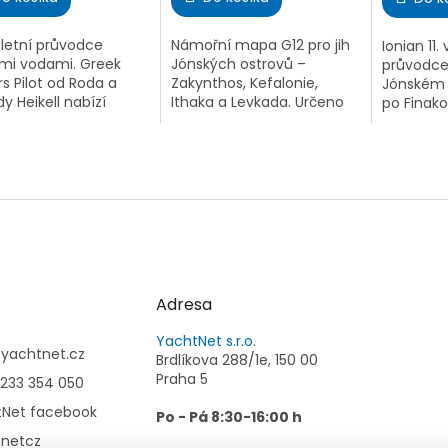
z
z
5
5
etní průvodce
Námořní mapa G12 pro jih
Ionian 11
iček.
hvězdiček.
hvězdiček
mi vodami. Greek
Jónských ostrovů –
průvodce 
s Pilot od Roda a
Zakynthos, Kefalonie,
Jónském 
y Heikell nabízí
Ithaka a Levkada. Určeno
po Finak
lní informace o více
pro jachtaře.
Mesolongi.
50 přístavech a
novými f
štích v Jónském a
plánky.
kém moři, na...
Adresa
YachtNet s.r.o.
@
yachtnet.cz
Brdlíkova 288/1e, 150 00
Praha 5
233 354 050
tNet facebook
Po - Pá 8:30-16:00 h
tnetcz