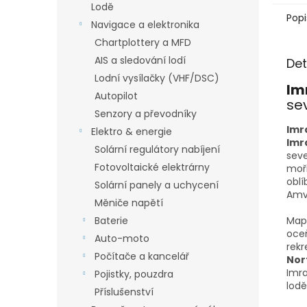
Lodě
Popi
Navigace a elektronika
Chartplottery a MFD
AIS a sledování lodí
Det
Lodní vysílačky (VHF/DSC)
Im
Autopilot
se
Senzory a převodníky
Imr
Elektro & energie
Imr
Solární regulátory nabíjení
seve
Fotovoltaické elektrárny
moři
oblí
Solární panely a uchycení
Amvr
Měniče napětí
Baterie
Mapy
oce
Auto-moto
rekr
Počítače a kancelář
Nor
Imra
Pojistky, pouzdra
lodě
Příslušenství