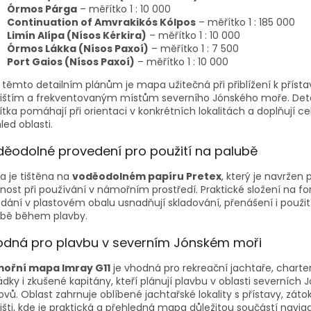
Órmos Párga
– měřítko 1 : 10 000
Continuation of Amvrakikós Kólpos
– měřítko 1 : 185 000
Limín Alípa (Nísos Kérkira)
– měřítko 1 : 10 000
Órmos Lákka (Nísos Paxoí)
– měřítko 1 : 7 500
Port Gaios (Nísos Paxoí)
– měřítko 1 : 10 000
 těmto detailním plánům je mapa užitečná při přiblížení k příst
vištím a frekventovaným místům severního Jónského moře. Deta
tka pomáhají při orientaci v konkrétních lokalitách a doplňují ce
led oblasti.
ěodolné provedení pro použití na palubě
 je tištěna na
voděodolném papíru Pretex
, který je navržen 
nost při používání v námořním prostředí. Praktické složení na f
dání v plastovém obalu usnadňují skladování, přenášení i použit
ubě během plavby.
dná pro plavbu v severním Jónském moři
ořní mapa Imray G11
je vhodná pro rekreační jachtaře, charte
dky i zkušené kapitány, kteří plánují plavbu v oblasti severních 
ovů. Oblast zahrnuje oblíbené jachtařské lokality s přístavy, zát
išti, kde je praktická a přehledná mapa důležitou součástí navig