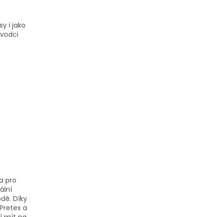
y i jako
ůvodci
a pro
ální
dě. Díky
Pretex a