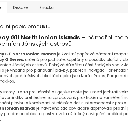
s
Diskuze
Značka
ailní popis produktu
ray G11 North Ionian Islands
– námořní ma
verních Jónských ostrovů
ay G11 North Ionian Islands
je kvalitní papírová námořní mapa 
ay G Series
, určená pro jachtaře, kapitány a posádky plující v ob
rních Jónských ostrovů. Pokrývá důležitou část řeckých vod v 
 a je vhodná pro plánování plavby, pobřežní navigaci i orientaci 
bených jachtařských lokalitách, jako jsou Korfu, Paxos, Parga ne
akikos.
 Imray-Tetra pro Jónské a Egejské moře jsou mezi jachtaři vel
ňované díky přehlednému zpracování, praktickému zaměření n
eační plavbu a kombinaci oficiálních dat s informacemi z prax
th Ionian Islands
je navržena tak, aby dobře doplňovala pilotní
y pro danou oblast a poskytovala užitečný navigační podklad p
.