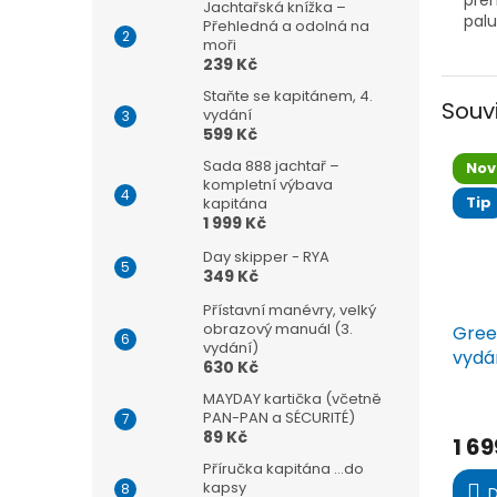
přeh
Jachtařská knížka –
palu
Přehledná a odolná na
moři
239 Kč
Staňte se kapitánem, 4.
Souv
vydání
599 Kč
Sada 888 jachtař –
Nov
kompletní výbava
Tip
kapitána
1 999 Kč
Day skipper - RYA
349 Kč
Přístavní manévry, velký
obrazový manuál (3.
Greek
vydání)
vydán
630 Kč
MAYDAY kartička (včetně
Prům
PAN-PAN a SÉCURITÉ)
hodn
89 Kč
1 69
produ
Příručka kapitána ...do
je
kapsy
4,3
D