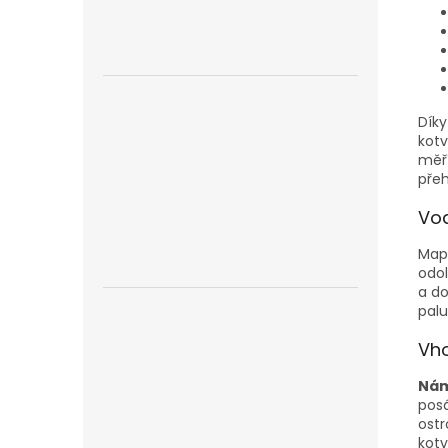
Díky
kot
měří
přeh
Vod
Mapa
odol
a do
pal
Vho
Nám
posá
ostr
kotv