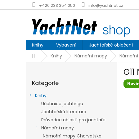
Přejít
+420 233 354 050
info@yachtnet.cz
na
obsah
Knihy
Vybavení
Jachtařské oblečení
Domů
Knihy
Námořní mapy
Námořní
P
G11
o
Přeskočit
s
Kategorie
kategorie
Novi
t
r
Knihy
a
Učebnice jachtingu
n
Jachtařská literatura
n
í
Průvodce oblastí pro jachtaře
p
Námořní mapy
a
Námořní mapy Chorvatsko