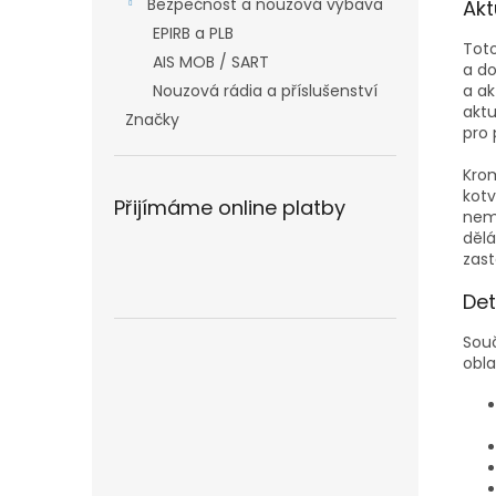
Bezpečnost a nouzová výbava
Akt
EPIRB a PLB
Toto
AIS MOB / SART
a do
Nouzová rádia a příslušenství
a ak
aktu
Značky
pro 
Kro
kotv
Přijímáme online platby
nem
dělá
zas
Det
Sou
obla