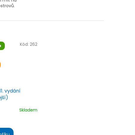
í mít na
strovů.
Kód:
262
a
11. vydání
jší)
Skladem
é
ní
ošíku