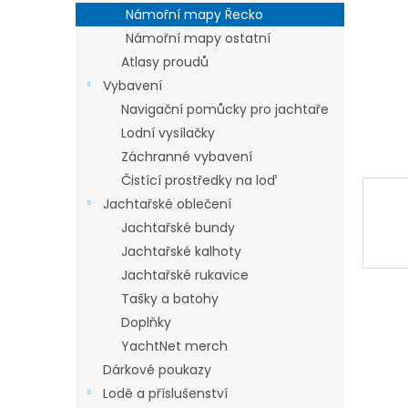
n
Námořní mapy Řecko
e
Námořní mapy ostatní
l
Atlasy proudů
Vybavení
Navigační pomůcky pro jachtaře
Lodní vysílačky
Záchranné vybavení
Čistící prostředky na loď
Jachtařské oblečení
Jachtařské bundy
Jachtařské kalhoty
Jachtařské rukavice
Tašky a batohy
Doplňky
YachtNet merch
Dárkové poukazy
Lodě a příslušenství