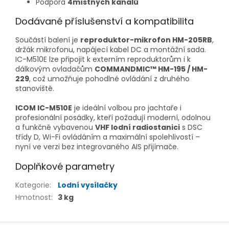
Podpora
4místných kanálů
Dodávané příslušenství a kompatibilita
Součástí balení je
reproduktor-mikrofon HM-205RB
,
držák mikrofonu, napájecí kabel DC a montážní sada.
IC-M510E lze připojit k externím reproduktorům i k
dálkovým ovladačům
COMMANDMIC™ HM-195 / HM-
229
, což umožňuje pohodlné ovládání z druhého
stanoviště.
ICOM IC-M510E
je ideální volbou pro jachtaře i
profesionální posádky, kteří požadují moderní, odolnou
a funkčně vybavenou
VHF lodní radiostanici
s DSC
třídy D, Wi-Fi ovládáním a maximální spolehlivostí –
nyní ve verzi bez integrovaného AIS přijímače.
Doplňkové parametry
Kategorie
:
Lodní vysílačky
Hmotnost
:
3 kg
Z