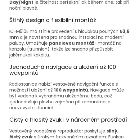
Day/Night
je čitelnost perfektní jak během dne, tak při
noční plavbě.
Štíhlý design a flexibilní montáž
IC-M510E má štíhlé provedení s hloubkou pouhých
53,6
mm
a je navržena pro snadnou instalaci na moderní
paluby. Umožňuje
panelovou montáž
i montáž na
konzolu (trunnion), takže lze snadno přizpůsobit
jakémukoli kokpitu.
Jednoduchá navigace a uložení až 100
waypointů
Radiostanice nabízí vestavěné navigační funkce s
možností uložení až
100 waypointů
. Navigace může
být vedena k vybranému uloženému bodu, což
zjednodušuje plavbu zejména při komunikaci a
nouzových situacích.
Čistý a hlasitý zvuk i v náročném prostředí
Vestavěný vodotěsný reproduktor poskytuje
silný,
čistý zvuk
s širokým frekvenčním rozsahem. Funkce