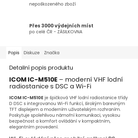
nepoškozeného zboží
Přes 3000 výdejních míst
po celé ČR - ZÁSILKOVNA
Popis
Diskuze
Značka
Detailní popis produktu
ICOM IC-M510E
– moderní VHF lodní
radiostanice s DSC a Wi-Fi
ICOM IC-M510E
je špičková VHF lodní radiostanice třídy
D DSC s integrovanou Wi-Fi funkcí, širokým barevným
TFT displejem a moderním uživatelským rozhraním.
Poskytuje spolehlivou námořní komunikaci, vysokou
bezpečnost a komfort ovládání v kompaktním,
elegantním provedení.