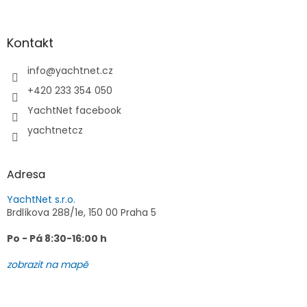
á
p
a
Kontakt
t
í
info
@
yachtnet.cz
+420 233 354 050
YachtNet facebook
yachtnetcz
Adresa
YachtNet s.r.o.
Brdlíkova 288/1e, 150 00 Praha 5
Po - Pá 8:30-16:00 h
zobrazit na mapě