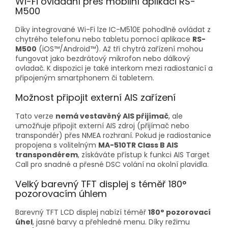
Wi-Fi ovládání přes mobilní aplikaci RS-
M500
Díky integrované Wi-Fi lze IC-M510E pohodlně ovládat z
chytrého telefonu nebo tabletu pomocí aplikace
RS-
M500
(iOS™/Android™). Až tři chytrá zařízení mohou
fungovat jako bezdrátový mikrofon nebo dálkový
ovladač. K dispozici je také interkom mezi radiostanicí a
připojeným smartphonem či tabletem.
Možnost připojit externí AIS zařízení
Tato verze
nemá vestavěný AIS přijímač
, ale
umožňuje připojit externí AIS zdroj (přijímač nebo
transpondér) přes NMEA rozhraní. Pokud je radiostanice
propojena s volitelným
MA-510TR Class B AIS
transpondérem
, získáváte přístup k funkci AIS Target
Call pro snadné a přesné DSC volání na okolní plavidla.
Velký barevný TFT displej s téměř 180°
pozorovacím úhlem
Barevný TFT LCD displej nabízí téměř
180° pozorovací
úhel
, jasné barvy a přehledné menu. Díky režimu