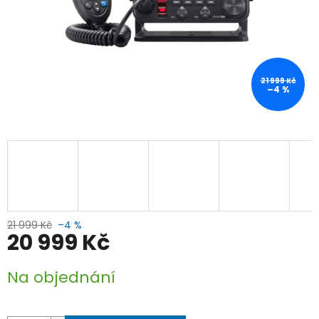
21 999 Kč
–4 %
21 999 Kč
–4 %
20 999 Kč
Měrná
Na objednání
cena: