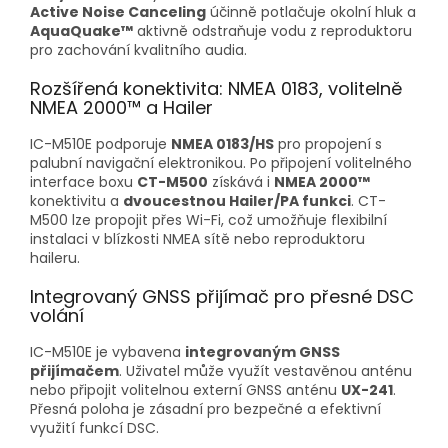
Active Noise Canceling
účinně potlačuje okolní hluk a
AquaQuake™
aktivně odstraňuje vodu z reproduktoru
pro zachování kvalitního audia.
Rozšířená konektivita: NMEA 0183, volitelně
NMEA 2000™ a Hailer
IC-M510E podporuje
NMEA 0183/HS
pro propojení s
palubní navigační elektronikou. Po připojení volitelného
interface boxu
CT-M500
získává i
NMEA 2000™
konektivitu a
dvoucestnou Hailer/PA funkci
. CT-
M500 lze propojit přes Wi-Fi, což umožňuje flexibilní
instalaci v blízkosti NMEA sítě nebo reproduktoru
haileru.
Integrovaný GNSS přijímač pro přesné DSC
volání
IC-M510E je vybavena
integrovaným GNSS
přijímačem
. Uživatel může využít vestavěnou anténu
nebo připojit volitelnou externí GNSS anténu
UX-241
.
Přesná poloha je zásadní pro bezpečné a efektivní
využití funkcí DSC.