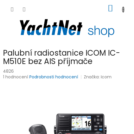
Přejít
NÁKUP
na
obsah
KOŠÍK
Palubní radiostanice ICOM IC-
M510E bez AIS příjmače
4826
Průměrné
1 hodnocení
Podrobnosti hodnocení
Značka:
Icom
hodnocení
produktu
je
5,0
z
5
hvězdiček.