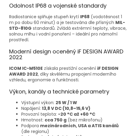
Odolnost IP68 a vojenské standardy
Radiostanice splňuje stupeň krytí
IP68
(vodotěsnost 1
m po dobu 60 minut) a je testována dle přísných
MIL-
STD-810G
standardů. Zvládá extrémní teploty, vibrace,
solnou mlhu i vodní ponoření – ideální pro námořní
prostředí.
Moderní design oceněný iF DESIGN AWARD
2022
ICOM IC-M510E
získala prestižní ocenění
iF DESIGN
AWARD 2022
, díky skvělému propojení moderního
vzhledu, ergonomie a funkčnosti.
Výkon, kanály a technické parametry
Výstupní výkon:
25 W / 1 W
Napájení:
13,8 V DC (10,8–15,6 V)
Provozní teplota:
-20 °C až +60 °C
Hmotnost:
cca 750 g
(bez mikrofonu)
Podpora
mezinárodních, USA a ATIS kanálů
(dle regionu)