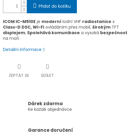
Přidat do košíku
ICOM IC-M510E
je
moderní
lodní VHF
radiostanice
s
Class-D DSC, Wi-Fi
ovládáním přes mobil,
širokým
TFT
displejem
. Spolehlivá komunikace
a vysoká
bezpečnost
na moři.
Detailní informace
ZEPTAT SE
SDÍLET
Dárek zdarma
Ke každé objednávce
Garance doručení