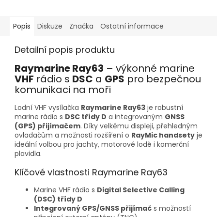
Popis
Diskuze
Značka
Ostatní informace
Detailní popis produktu
Raymarine Ray63
– výkonné marine
VHF
rádio s
DSC
a
GPS
pro bezpečnou
komunikaci na moři
Lodní VHF vysílačka
Raymarine Ray63
je robustní
marine rádio s
DSC třídy D
a integrovaným
GNSS
(GPS) přijímačem
. Díky velkému displeji, přehledným
ovladačům a možnosti rozšíření o
RayMic handsety
je
ideální volbou pro jachty, motorové lodě i komerční
plavidla.
Klíčové vlastnosti Raymarine Ray63
Marine VHF rádio s
Digital Selective Calling
(DSC) třídy D
Integrovaný GPS/GNSS přijímač
s možností