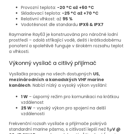
Provozní teplota:
-20 °C až +60 °C
Skladovací teplota:
-25 °C až +70 °C
Relativní vlhkost: až
95 %
Vodotěsnost dle standardu
IPX6 & IPX7
Raymarine Ray63 je konstruována pro náročné lodní
prostředí – odolá stříkající vodě, dešti i krátkodobému
ponoření a spolehlivě funguje v širokém rozsahu teplot
a vlhkosti.
Výkonný vysílač a citlivý přijímač
Vysílačka pracuje na všech dostupných
US,
mezinárodních a kanadských VHF marine
kanálech
. Nabízí nízký a vysoký výkon vysílání:
1 W
– úsporný režim pro komunikaci na krátkou
vzdálenost
25 W
– vysoký výkon pro spojení na delší
vzdálenosti
Frekvenční rozsah vysílače a přijímače pokrývá
standardní marine pásmo, s citlivostí lepší než
1 μV @