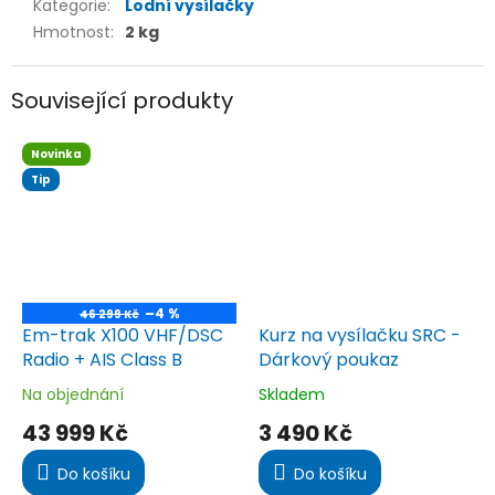
Kategorie
:
Lodní vysílačky
Hmotnost
:
2 kg
Související produkty
Novinka
Tip
–4 %
46 299 Kč
Em-trak X100 VHF/DSC
Kurz na vysílačku SRC -
Radio + AIS Class B
Dárkový poukaz
Na objednání
Skladem
Průměrné
Průměrné
hodnocení
hodnocení
43 999 Kč
3 490 Kč
produktu
produktu
je
je
Do košíku
Do košíku
4,5
5,0