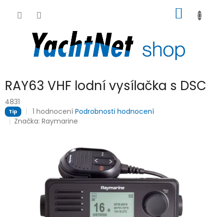
Přejít
NÁKUP
na
obsah
KOŠÍK
RAY63 VHF lodní vysílačka s DSC
4831
Průměrné
1 hodnocení
Podrobnosti hodnocení
Tip
hodnocení
Značka:
Raymarine
produktu
je
5,0
z
5
hvězdiček.