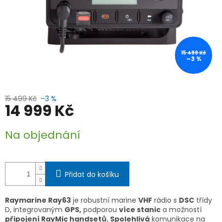
15 499 Kč
–3 %
15 499 Kč
–3 %
14 999 Kč
Měrná
Na objednání
cena:
Přidat do košíku
Raymarine Ray63
je robustní marine
VHF
rádio s
DSC
třídy
D, integrovaným
GPS,
podporou
více stanic
a možností
připojení RayMic handsetů. Spolehlivá
komunikace na