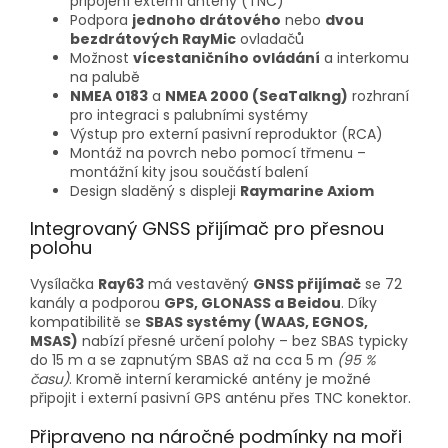
připojení externí antény (TNC)
Podpora
jednoho drátového
nebo
dvou
bezdrátových RayMic
ovladačů
Možnost
vícestaničního ovládání
a interkomu
na palubě
NMEA 0183
a
NMEA 2000 (SeaTalkng)
rozhraní
pro integraci s palubními systémy
Výstup pro externí pasivní reproduktor (RCA)
Montáž na povrch nebo pomocí třmenu –
montážní kity jsou součástí balení
Design sladěný s displeji
Raymarine Axiom
Integrovaný GNSS přijímač pro přesnou
polohu
Vysílačka
Ray63
má vestavěný
GNSS přijímač
se 72
kanály a podporou
GPS, GLONASS a Beidou
. Díky
kompatibilitě se
SBAS systémy (WAAS, EGNOS,
MSAS)
nabízí přesné určení polohy – bez SBAS typicky
do 15 m a se zapnutým SBAS až na cca 5 m
(95 %
času)
. Kromě interní keramické antény je možné
připojit i externí pasivní GPS anténu přes TNC konektor.
Připraveno na náročné podmínky na moři