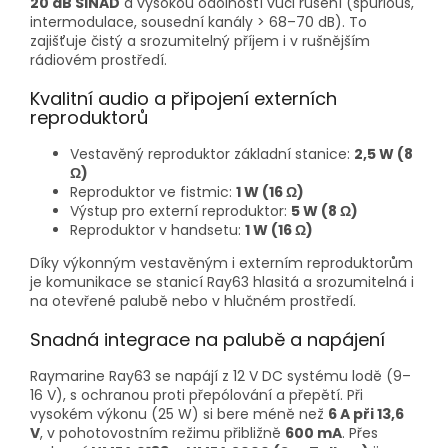
20 dB SINAD
a vysokou odolností vůči rušení (spurious,
intermodulace, sousední kanály > 68–70 dB). To
zajišťuje čistý a srozumitelný příjem i v rušnějším
rádiovém prostředí.
Kvalitní audio a připojení externích
reproduktorů
Vestavěný reproduktor základní stanice:
2,5 W (8
Ω)
Reproduktor ve fistmic:
1 W (16 Ω)
Výstup pro externí reproduktor:
5 W (8 Ω)
Reproduktor v handsetu:
1 W (16 Ω)
Díky výkonným vestavěným i externím reproduktorům
je komunikace se stanicí Ray63 hlasitá a srozumitelná i
na otevřené palubě nebo v hlučném prostředí.
Snadná integrace na palubě a napájení
Raymarine Ray63 se napájí z 12 V DC systému lodě (9–
16 V), s ochranou proti přepólování a přepětí. Při
vysokém výkonu (25 W) si bere méně než
6 A při 13,6
V
, v pohotovostním režimu přibližně
600 mA
. Přes