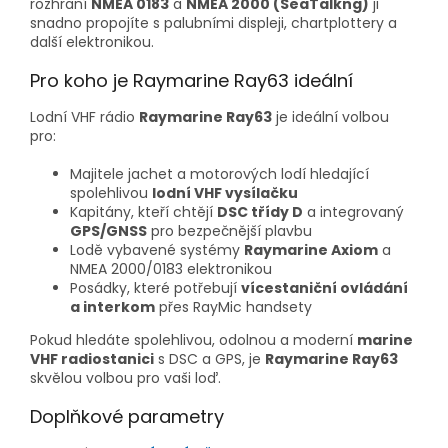
rozhraní
NMEA 0183
a
NMEA 2000 (SeaTalkng)
ji
snadno propojíte s palubními displeji, chartplottery a
další elektronikou.
Pro koho je Raymarine Ray63 ideální
Lodní VHF rádio
Raymarine Ray63
je ideální volbou
pro:
Majitele jachet a motorových lodí hledající
spolehlivou
lodní VHF vysílačku
Kapitány, kteří chtějí
DSC třídy D
a integrovaný
GPS/GNSS
pro bezpečnější plavbu
Lodě vybavené systémy
Raymarine Axiom
a
NMEA 2000/0183 elektronikou
Posádky, které potřebují
vícestaniční ovládání
a interkom
přes RayMic handsety
Pokud hledáte spolehlivou, odolnou a moderní
marine
VHF radiostanici
s DSC a GPS, je
Raymarine Ray63
skvělou volbou pro vaši loď.
Doplňkové parametry