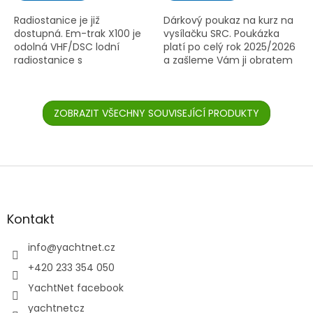
z
z
5
5
Radiostanice je již
Dárkový poukaz na kurz na
hvězdiček.
hvězdiček.
dostupná. Em-trak X100 je
vysílačku SRC. Poukázka
odolná VHF/DSC lodní
platí po celý rok 2025/2026
radiostanice s
a zašleme Vám ji obratem
integrovaným AIS Class B,
po uhrazení kurzu fyzicky,
Wi-Fi a Bluetooth. Nabízí
nebo do poznámky uveďte,
jasný zvuk, barevný displej
že vám stačí...
a ovládání...
ZOBRAZIT VŠECHNY SOUVISEJÍCÍ PRODUKTY
Z
á
p
a
Kontakt
t
í
info
@
yachtnet.cz
+420 233 354 050
YachtNet facebook
yachtnetcz