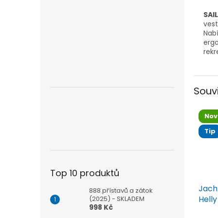
SAI
vest
Nab
ergo
rekr
Souv
Nov
Tip
Top 10 produktů
Jach
888 přístavů a zátok
Hell
(2025) - SKLADEM
998 Kč