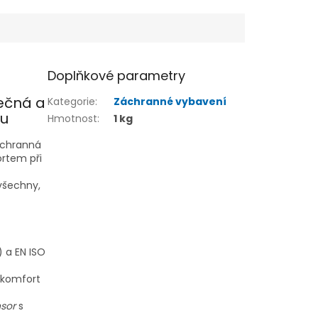
Doplňkové parametry
ečná a
Kategorie
:
Záchranné vybavení
bu
Hmotnost
:
1 kg
áchranná
rtem při
 všechny,
 a EN ISO
 komfort
nsor
s