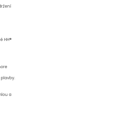
držení
né HH®
hore
 plavby.
hlou a