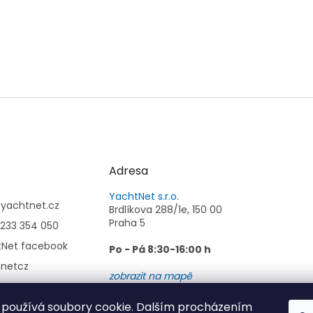
Adresa
YachtNet s.r.o.
@
yachtnet.cz
Brdlíkova 288/1e, 150 00
Praha 5
233 354 050
tNet facebook
Po - Pá 8:30-16:00 h
tnetcz
zobrazit na mapě
používá soubory cookie. Dalším procházením