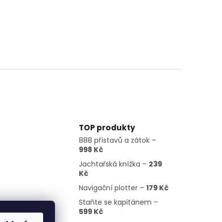
TOP produkty
888 přístavů a zátok –
998 Kč
Jachtařská knížka –
239
Kč
Navigační plotter –
179 Kč
Staňte se kapitánem –
599 Kč