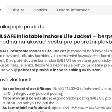
s
Diskuze
Značka
Ostatní informace
ailní popis produktu
ILSAFE Inflatable Inshore Life Jacket
– bezp
hodlná nafukovací vesta pro pobřežní plav
LSAFE Inflatable Inshore Life Jacket
je moderní nafukovací z
ta navržená tak, aby kombinovala
maximální bezpečnost
s komfo
ní. Díky patentované konstrukci SAILSAFE se vesta ergonomicky
působí tělu, je lehká, flexibilní a neomezuje pohyb. Je ideální pro
í se věnují
pobřežní plavbě a inshore sailing aktivitám
.
čové vlastnosti
Bezpečnostní certifikace:
EN ISO 12402-3 (záchranná vesta)
12401 (integrovaný palubní postroj).
Patentovaná konstrukce:
ergonomický postroj SAILSAFE pro
a jistotu při pohybu na palubě.
Automatické nafouknutí:
spolehlivý
UML water activated se