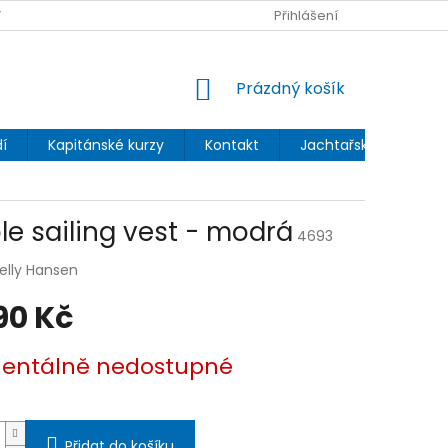
 OCHRANY OSOBNÍCH ÚDAJŮ
Přihlášení
NÁKUPNÍ
Prázdný košík
KOŠÍK
í
Kapitánské kurzy
Kontakt
Jachtařský blog
le sailing vest - modrá
4693
elly Hansen
90 Kč
ntálně nedostupné
Přidat do košíku