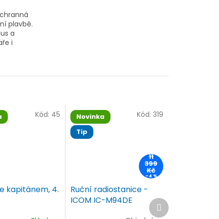
áchranná
ní plavbě.
us a
ře i
Kód:
45
Kód:
319
a
Novinka
Tip
11
399
Kč
–4 %
e kapitánem, 4.
Ruční radiostanice -
ICOM IC-M94DE
Další
produkt