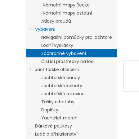
n
Námořní mapy Řecko
e
Námořní mapy ostatní
l
Atlasy proudů
Vybavení
Navigační pomůcky pro jachtaře
Lodní vysílačky
Záchranné vybavení
Čistící prostředky na loď
Jachtařské oblečení
Jachtařské bundy
Jachtařské kalhoty
Jachtařské rukavice
Tašky a batohy
Doplňky
YachtNet merch
Dárkové poukazy
Lodě a příslušenství