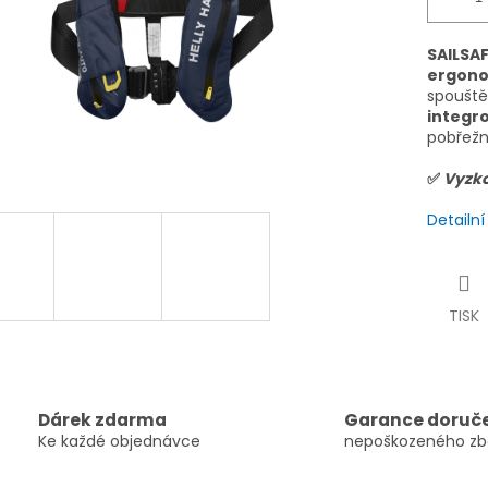
SAILSAF
ergono
spouště
integr
pobřežn
✅
Vyzk
Detailn
TISK
Dárek zdarma
Garance doruč
Ke každé objednávce
nepoškozeného zb