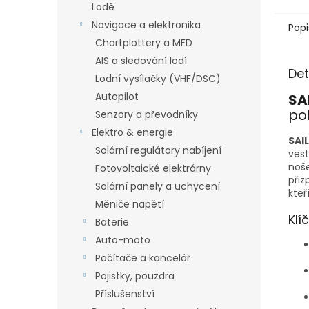
Lodě
Navigace a elektronika
Popi
Chartplottery a MFD
AIS a sledování lodí
Det
Lodní vysílačky (VHF/DSC)
Autopilot
SA
po
Senzory a převodníky
Elektro & energie
SAI
Solární regulátory nabíjení
ves
noše
Fotovoltaické elektrárny
přiz
Solární panely a uchycení
kteř
Měniče napětí
Klí
Baterie
Auto-moto
Počítače a kancelář
Pojistky, pouzdra
Příslušenství