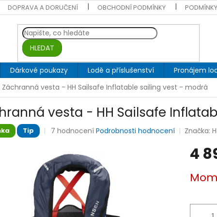
DOPRAVA A DORUČENÍ
OBCHODNÍ PODMÍNKY
PODMÍNKY
HLEDAT
Dárkové poukazy
Lodě a příslušenství
Pronájem lod
Záchranná vesta - HH Sailsafe Inflatable sailing vest - modrá
hranná vesta - HH Sailsafe Inflatab
Průměrné
7 hodnocení
Podrobnosti hodnocení
Značka:
H
nka
Tip
hodnocení
produktu
4 8
je
4,9
Měrná
Mome
z
cena:
5
hvězdiček.