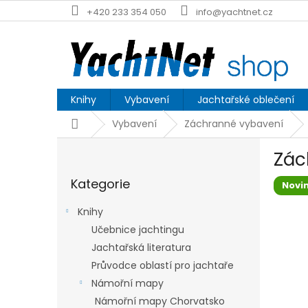
Přejít
+420 233 354 050
info@yachtnet.cz
na
obsah
Knihy
Vybavení
Jachtařské oblečení
Domů
Vybavení
Záchranné vybavení
P
Zác
o
Přeskočit
s
Kategorie
kategorie
Novi
t
r
Knihy
a
Učebnice jachtingu
n
Jachtařská literatura
n
í
Průvodce oblastí pro jachtaře
p
Námořní mapy
a
Námořní mapy Chorvatsko