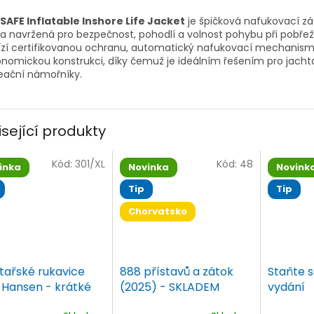
LSAFE Inflatable Inshore Life Jacket
je špičková nafukovací z
a navržená pro bezpečnost, pohodlí a volnost pohybu při pobřež
ízí certifikovanou ochranu, automatický nafukovací mechanism
nomickou konstrukci, díky čemuž je ideálním řešením pro jachta
eační námořníky.
isející produkty
Kód:
301/XL
Kód:
48
inka
Novinka
Novink
Tip
Tip
Chorvatsko
tařské rukavice
888 přístavů a zátok
Staňte s
y Hansen - krátké
(2025) - SKLADEM
vydání