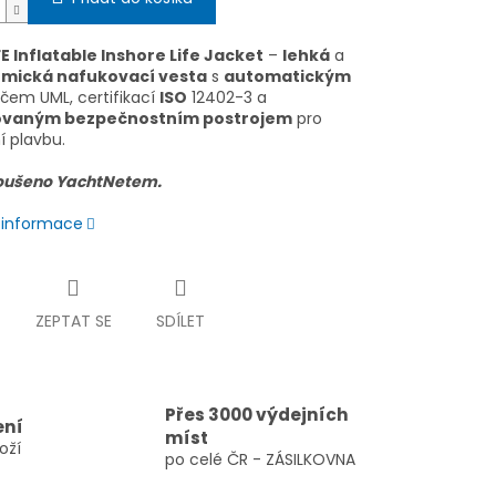
E Inflatable Inshore Life Jacket
–
lehká
a
mická nafukovací vesta
s
automatickým
čem UML, certifikací
ISO
12402-3 a
ovaným bezpečnostním postrojem
pro
í plavbu.
oušeno YachtNetem.
í informace
ZEPTAT SE
SDÍLET
Přes 3000 výdejních
ení
míst
oží
po celé ČR - ZÁSILKOVNA