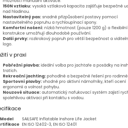
možností manuální aktivace.
150N vztlaku:
vysoká vztlaková kapacita zajišťuje bezpečné u
nad hladinou.
Nastavitelný pas:
snadné přizpůsobení postavy pomocí
nastavitelného popruhu a rychloupínací spony.
Komfortní nošení:
nízká hmotnost (pouze 1200 g) a flexibilní
konstrukce umožňují dlouhodobé používání.
Další prvky:
rozkrokový popruh pro větší bezpečnost a viditel
logo.
žití v praxi
Pobřežní plavba:
ideální volba pro jachtaře a posádky na ins
tratích.
Rekreační jachting:
pohodlné a bezpečné řešení pro rodinné
Sportovní plavby:
vhodné pro aktivní námořníky, kteří ocení
ergonomii a volnost pohybu.
Nouzové situace:
automatický nafukovací systém zajistí ryc
spolehlivou aktivaci při kontaktu s vodou.
cifikace
Model
SAILSAFE Inflatable Inshore Life Jacket
rtifikace
EN ISO 12402-3, EN ISO 12401