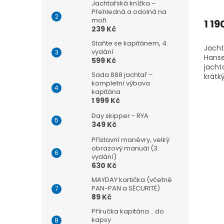
Prům
Jachtařská knížka –
Přehledná a odolná na
hodn
moři
produ
1 19
239 Kč
je
4,5
Staňte se kapitánem, 4.
Jacht
z
vydání
Hanse
5
599 Kč
jacht
hvězd
Sada 888 jachtař –
krátk
kompletní výbava
kvalit
kapitána
plavb
1 999 Kč
podmí
potřeb
Day skipper - RYA
349 Kč
Přístavní manévry, velký
obrazový manuál (3.
vydání)
630 Kč
MAYDAY kartička (včetně
PAN-PAN a SÉCURITÉ)
89 Kč
Příručka kapitána ...do
kapsy