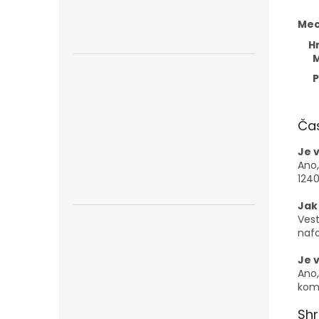
Mec
H
M
Ča
Je 
Ano,
1240
Jak
Ves
naf
Je 
Ano,
komf
Shr