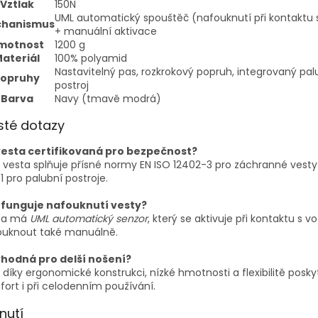
Vztlak
150N
UML automatický spouštěč (nafouknutí při kontaktu 
hanismus
+ manuální aktivace
motnost
1200 g
ateriál
100% polyamid
Nastavitelný pas, rozkrokový popruh, integrovaný pal
Popruhy
postroj
Barva
Navy (tmavě modrá)
sté dotazy
vesta certifikovaná pro bezpečnost?
 vesta splňuje přísné normy EN ISO 12402-3 pro záchranné vesty
1 pro palubní postroje.
 funguje nafouknutí vesty?
ta má
UML automatický senzor
, který se aktivuje při kontaktu s vo
ouknout také manuálně.
vhodná pro delší nošení?
 díky ergonomické konstrukci, nízké hmotnosti a flexibilitě posky
ort i při celodenním používání.
nutí