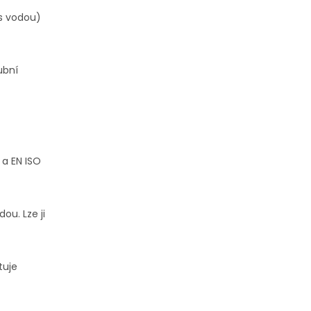
s vodou)
ubní
 a EN ISO
dou. Lze ji
tuje