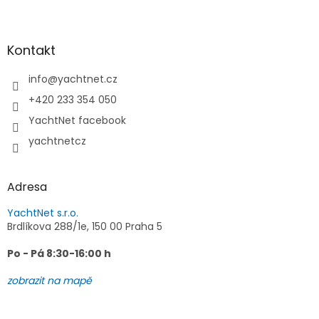
Z
á
p
a
Kontakt
t
í
info
@
yachtnet.cz
+420 233 354 050
YachtNet facebook
yachtnetcz
Adresa
YachtNet s.r.o.
Brdlíkova 288/1e, 150 00 Praha 5
Po - Pá 8:30-16:00 h
zobrazit na mapě