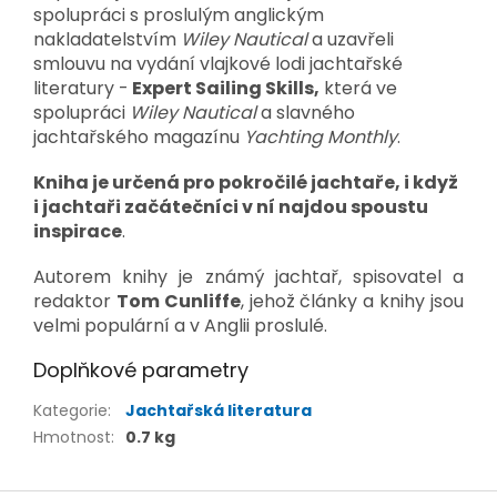
spolupráci s proslulým anglickým
nakladatelstvím
Wiley Nautical
a uzavřeli
smlouvu na vydání vlajkové lodi jachtařské
literatury -
Expert Sailing Skills,
která ve
spolupráci
Wiley Nautical
a slavného
jachtařského magazínu
Yachting Monthly
.
Kniha je určená pro pokročilé jachtaře, i když
i jachtaři začátečníci v ní najdou spoustu
inspirace
.
Autorem knihy je známý jachtař, spisovatel a
redaktor
Tom Cunliffe
, jehož články a knihy jsou
velmi populární a v Anglii proslulé.
Doplňkové parametry
Kategorie
:
Jachtařská literatura
Hmotnost
:
0.7 kg