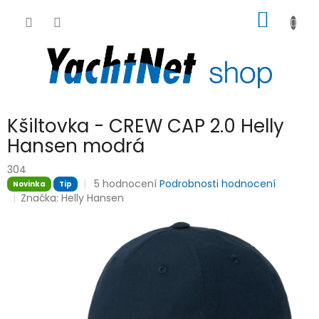
Přejít
NÁKUP
na
obsah
KOŠÍK
Kšiltovka - CREW CAP 2.0 Helly
Hansen modrá
304
Průměrné
5 hodnocení
Podrobnosti hodnocení
Novinka
Tip
hodnocení
Značka:
Helly Hansen
produktu
je
4,6
z
5
hvězdiček.