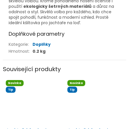
skvělou volbou. Kromě pohodlného nošení oceníte i
použití
ekologicky šetrných materiálů
a důraz na
odolnost a styl. Skvělá volba pro každého, kdo chce
spojit pohodlí, funkčnost a moderní vzhled. Prostě
ideální kšiltovka pro jachtaře na loď.
Doplňkové parametry
Kategorie
:
Doplňky
Hmotnost
:
0.2 kg
Související produkty
Novinka
Novinka
Tip
Tip