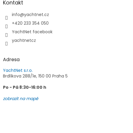
a
Kontakt
t
í
info
@
yachtnet.cz
+420 233 354 050
YachtNet facebook
yachtnetcz
Adresa
YachtNet s.r.o.
Brdlíkova 288/1e, 150 00 Praha 5
Po - Pá 8:30-16:00 h
zobrazit na mapě