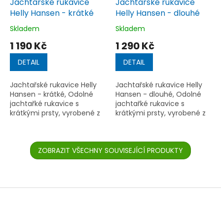
Jachtařské rukavice
Jachtařské rukavice
Helly Hansen - krátké
Helly Hansen - dlouhé
Skladem
Skladem
Průměrné
Průměrné
hodnocení
hodnocení
1 190 Kč
1 290 Kč
produktu
produktu
je
je
DETAIL
DETAIL
4,5
5,0
z
z
Jachtařské rukavice Helly
Jachtařské rukavice Helly
5
5
Hansen - krátké, Odolné
Hansen - dlouhé, Odolné
hvězdiček.
hvězdiček.
jachtařké rukavice s
jachtařké rukavice s
krátkými prsty, vyrobené z
krátkými prsty, vyrobené z
kvalitní kůže. Ideální pro
kvalitní kůže. Ideální pro
plavbu v náročných
plavbu v náročných
podmínkách, kde je
podmínkách, kde je
potřeba extra...
ZOBRAZIT VŠECHNY SOUVISEJÍCÍ PRODUKTY
potřeba extra...
Z
á
p