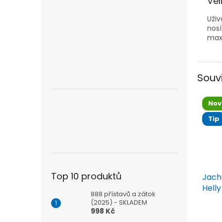
Vel
Uživ
nosí
maxi
Souv
Nov
Tip
Top 10 produktů
Jach
Hell
888 přístavů a zátok
(2025) - SKLADEM
Prům
998 Kč
hodn