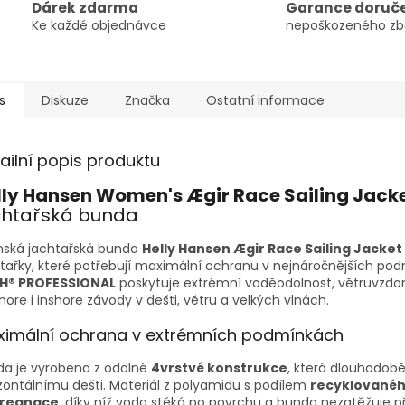
Dárek zdarma
Garance doruč
Ke každé objednávce
nepoškozeného zb
s
Diskuze
Značka
Ostatní informace
ailní popis produktu
lly Hansen Women's Ægir Race Sailing Jacke
chtařská bunda
ská jachtařská bunda
Helly Hansen Ægir Race Sailing Jacket
tařky, které potřebují maximální ochranu v nejnáročnějších pod
H® PROFESSIONAL
poskytuje extrémní voděodolnost, větruvzdor
hore i inshore závody v dešti, větru a velkých vlnách.
imální ochrana v extrémních podmínkách
da je vyrobena z odolné
4vrstvé konstrukce
, která dlouhodobě
zontálnímu dešti. Materiál z polyamidu s podílem
recyklovanéh
regnace
, díky níž voda stéká po povrchu a bunda nezatěžuje př