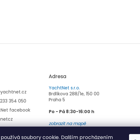
Adresa
YachtNet s.r.o.
@
yachtnet.cz
Brdlíkova 288/1e, 150 00
Praha 5
233 354 050
tNet facebook
Po - Pá 8:30-16:00 h
tnetcz
zobrazit na mapě
používá soubory cookie. Dalším procházením