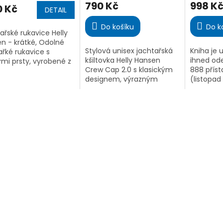
790 Kč
998 K
ktu
produktu
produktu
0 Kč
DETAIL
je
je
4,6
4,4
Do košíku
Do k
ařské rukavice Helly
z
z
n - krátké, Odolné
5
5
Stylová unisex jachtařská
Kniha je 
ařké rukavice s
iček.
hvězdiček.
hvězdiček
kšiltovka Helly Hansen
ihned ode
ými prsty, vyrobené z
Crew Cap 2.0 s klasickým
888 příst
ní kůže. Ideální pro
designem, výrazným
(listopad
u v náročných
logem HH a nastavitelným
nejaktuál
nkách, kde je
zapínáním. Vyrobena z
průvodce
a extra...
recyklovaného polyesteru.
Detailní 
zátoky, pl