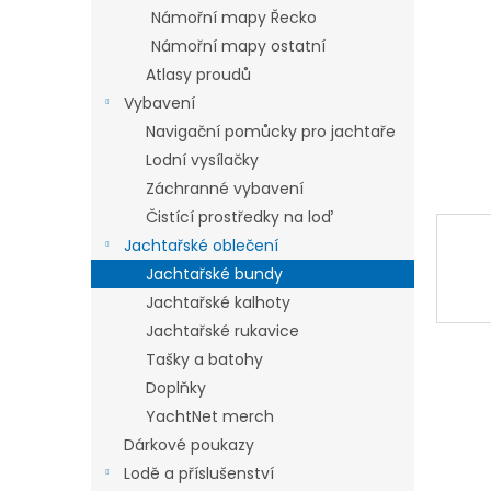
n
Námořní mapy Řecko
e
Námořní mapy ostatní
l
Atlasy proudů
Vybavení
Navigační pomůcky pro jachtaře
Lodní vysílačky
Záchranné vybavení
Čistící prostředky na loď
Jachtařské oblečení
Jachtařské bundy
Jachtařské kalhoty
Jachtařské rukavice
Tašky a batohy
Doplňky
YachtNet merch
Dárkové poukazy
Lodě a příslušenství