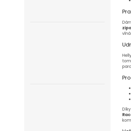
Pra
Dáms
zip
vlná
Udr
Hell
tomu
par
Pro
Díky
Rac
komp