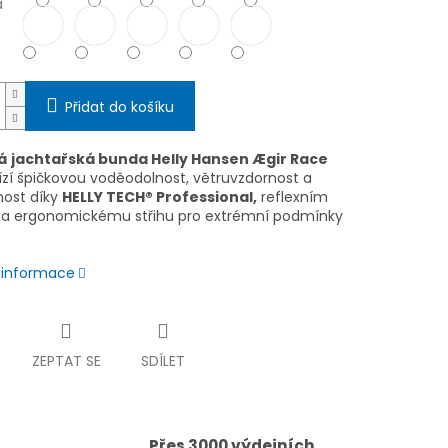
a
Přidat do košíku
á
jachtařská bunda Helly Hansen Ægir Race
zí špičkovou voděodolnost, větruvzdornost a
ost díky
HELLY TECH® Professional,
reflexním
a ergonomickému střihu pro extrémní podmínky
.
í informace
ZEPTAT SE
SDÍLET
Přes 3000 výdejních