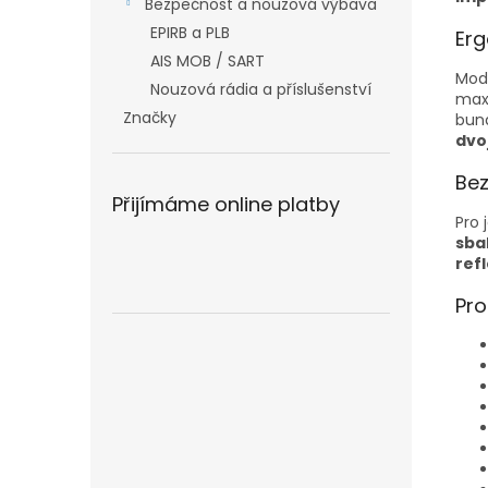
Bezpečnost a nouzová výbava
EPIRB a PLB
Erg
AIS MOB / SART
Mode
Nouzová rádia a příslušenství
maxi
Značky
bund
dvo
Bez
Přijímáme online platby
Pro 
sba
ref
Pro