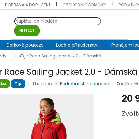
DOPRAVA A DORUČENÍ
OBCHODNÍ PODMÍNKY
PODMÍNKY
HLEDAT
Dárkové poukazy
Lodě a příslušenství
Pronájem lod
ndy
Ægir Race Sailing Jacket 2.0 - Dámská
r Race Sailing Jacket 2.0 - Dámská
Průměrné
1 hodnocení
Podrobnosti hodnocení
Značka:
He
nka
Tip
hodnocení
produktu
20 
je
5,0
Měrná
Zvolt
z
cena:
5
hvězdiček.