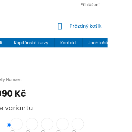
 OCHRANY OSOBNÍCH ÚDAJŮ
Přihlášení
NÁKUPNÍ
Prázdný košík
KOŠÍK
í
Kapitánské kurzy
Kontakt
Jachtařský blog
lly Hansen
990 Kč
e variantu