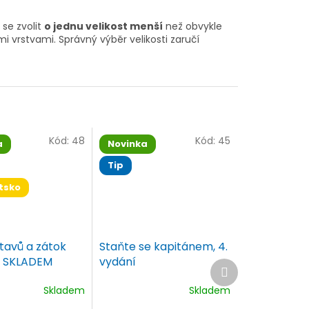
 se zvolit
o jednu velikost menší
než obvykle
i vrstvami. Správný výběr velikosti zaručí
Kód:
48
Kód:
45
a
Novinka
Tip
tsko
tavů a zátok
Staňte se kapitánem, 4.
- SKLADEM
vydání
Další
produkt
Skladem
Skladem
é
Průměrné
ní
hodnocení