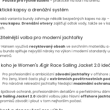
Poutko pro rychlé sušení
– praktické na lodi i na břehu.
ktické kapsy a drenážní systém
ká varianta bundy zahrnuje několik bezpečných kapes na zip 
ovou kapsu
.
Drenážní otvory
zajišťují odtok vody, takže se v 
ch.
žitelnější volba pro moderní jachtařky
y Hansen využívá
recyklovaný obsah
ve svrchním materiálu a
 bunda splňuje nejvyšší nároky na výkon i moderní standardy udr
ametrů.
 koho je Women's Ægir Race Sailing Jacket 2.0 ideá
Pro profesionální a ambiciózní
závodní jachtařky
v offshore
Pro ženy, které často plují v
extrémních povětrnostních po
Pro náročné rekreační jachtařky hledající
maximální ochranu,
 špičkové ochraně, profesionálním detailům a perfektnímu dám
e Sailing Jacket 2.0
ideální volbou jako hlavní
offshore jacht
romisů závodit i plout v tom nejhorším počasí.