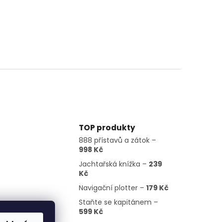
TOP produkty
888 přístavů a zátok –
998 Kč
Jachtařská knížka –
239
Kč
Navigační plotter –
179 Kč
Staňte se kapitánem –
599 Kč