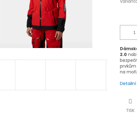
Variant
Dámsk
2.0
nabí
bezpečn
prvkům 
na moři
Detailn
TISK