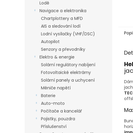
Lodě
Navigace a elektronika
Chartplottery a MFD
AIS a sledování lodí
Popi
Lodní vysílačky (VHF/DSC)
Autopilot
Senzory a převodníky
Det
Elektro & energie
He
Solární regulátory nabíjení
ja
Fotovoltaické elektrárny
Solární panely a uchycení
Dám
jach
Měniče napětí
TEC
Baterie
offs
Auto-moto
Max
Počítače a kancelář
Pojistky, pouzdra
Bun
hori
Příslušenství
imp