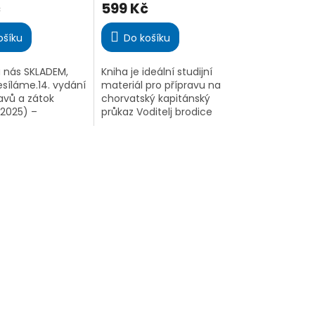
č
599 Kč
produktu
je
4,8
ošíku
Do košíku
z
5
u nás SKLADEM,
Kniha je ideální studijní
.
hvězdiček.
síláme.14. vydání
materiál pro přípravu na
avů a zátok
chorvatský kapitánský
 2025) –
průkaz Voditelj brodice
nější jachtařský
kategorija B i pro studium
 po Jadranu.
pravidel Colreg a značení
mapy, mariny,
IALA v rámci průkazu
avební...
MDČR....