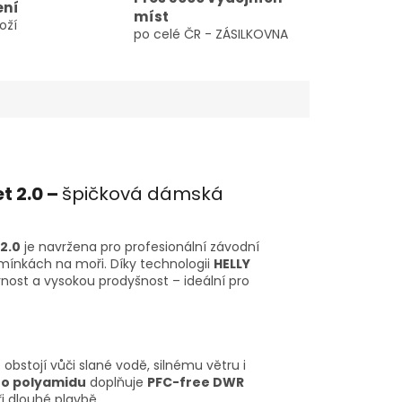
ení
míst
oží
po celé ČR - ZÁSILKOVNA
t 2.0 –
špičková dámská
 2.0
je navržena pro profesionální závodní
mínkách na moři. Díky technologii
HELLY
nost a vysokou prodyšnost – ideální pro
 obstojí vůči slané vodě, silnému větru i
o polyamidu
doplňuje
PFC-free DWR
i dlouhé plavbě.