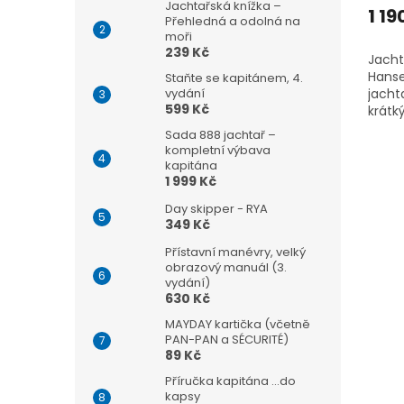
Jachtařská knížka –
produ
1 19
Přehledná a odolná na
je
moři
4,5
239 Kč
Jacht
z
Hanse
Staňte se kapitánem, 4.
5
vydání
jacht
hvězd
599 Kč
krátk
kvalit
Sada 888 jachtař –
plavb
kompletní výbava
podmí
kapitána
potřeb
1 999 Kč
Day skipper - RYA
349 Kč
Přístavní manévry, velký
obrazový manuál (3.
vydání)
630 Kč
MAYDAY kartička (včetně
PAN-PAN a SÉCURITÉ)
89 Kč
Příručka kapitána ...do
kapsy