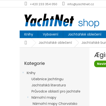
Přejít
+420 233 354 050
info@yachtnet.cz
na
obsah
Knihy
Vybavení
Jachtařské oblečení
Domů
Jachtařské oblečení
Jachtařské bu
P
Ægi
o
Přeskočit
s
Kategorie
kategorie
Novi
t
r
Knihy
a
Učebnice jachtingu
n
Jachtařská literatura
n
í
Průvodce oblastí pro jachtaře
p
Námořní mapy
a
Námořní mapy Chorvatsko