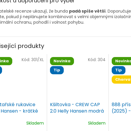
ikost a doporučení pro výběr
atelské recenze ukazují, že bunda
padá spíše větší
. Doporučuje
te, pokud ji neplánujete kombinovat s velmi objemnými izolačním
mální ochranu, pohodlí i volnost pohybu.
isející produkty
Kód:
301/XL
Kód:
304
inka
Novinka
Novink
Tip
Tip
Chorva
tařské rukavice
Kšiltovka - CREW CAP
888 přís
y Hansen - krátké
2.0 Helly Hansen modrá
(2025) 
Skladem
Skladem
ěrné
Průměrné
Průměrn
ocení
hodnocení
hodnoce