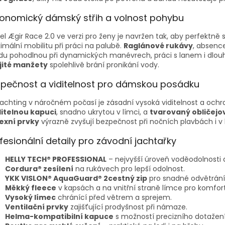
onomický dámský střih a volnost pohybu
l Ægir Race 2.0 ve verzi pro ženy je navržen tak, aby perfektně
mální mobilitu při práci na palubě.
Raglánové rukávy
, absenc
u pohodlnou při dynamických manévrech, práci s lanem i dlouh
jité manžety
spolehlivě brání pronikání vody.
pečnost a viditelnost pro dámskou posádku
jachting v náročném počasí je zásadní vysoká viditelnost a ochr
litelnou kapuci
, snadno ukrytou v límci, a
tvarovaný obličejov
lexní prvky
výrazně zvyšují bezpečnost při nočních plavbách i 
fesionální detaily pro závodní jachtařky
HELLY TECH® PROFESSIONAL
– nejvyšší úroveň voděodolnosti 
Cordura® zesílení
na rukávech pro lepší odolnost.
YKK VISLON® AquaGuard® 2cestný zip
pro snadné odvětrání
Měkký fleece
v kapsách a na vnitřní straně límce pro komfort
Vysoký límec
chránící před větrem a sprejem.
Ventilační prvky
zajišťující prodyšnost při námaze.
Helma-kompatibilní kapuce
s možností precizního dotažení