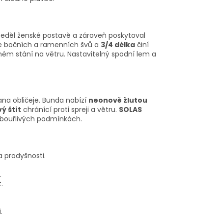
 seděl ženské postavě a zároveň poskytoval
e bočních a ramenních švů a
3/4 délka
činí
ém stání na větru. Nastavitelný spodní lem a
ana obličeje. Bunda nabízí
neonově žlutou
ý štít
chránící proti spreji a větru.
SOLAS
v bouřlivých podmínkách.
a prodyšnosti.
.
.
.