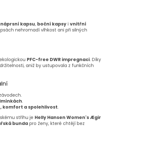
–
náprsní kapsu
,
boční kapsy
i
vnitřní
kapsách nehromadí vlhkost ani při silných
 ekologickou
PFC-free DWR impregnaci
. Díky
žitelnosti, aniž by ustupovala z funkčních
lní
 závodech.
dmínkách
.
 komfort a spolehlivost
.
skému střihu je
Helly Hansen Women's Ægir
ařská bunda
pro ženy, které chtějí bez