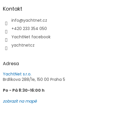
p
a
Kontakt
t
í
info
@
yachtnet.cz
+420 233 354 050
YachtNet facebook
yachtnetcz
Adresa
YachtNet s.r.o.
Brdlíkova 288/1e, 150 00 Praha 5
Po - Pá 8:30-16:00 h
zobrazit na mapě