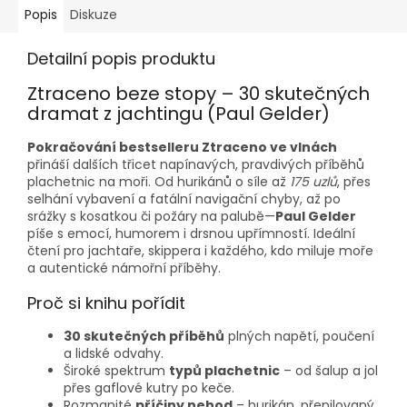
Popis
Diskuze
Detailní popis produktu
Ztraceno beze stopy – 30 skutečných
dramat z jachtingu (Paul Gelder)
Pokračování bestselleru Ztraceno ve vlnách
přináší dalších třicet napínavých, pravdivých příběhů
plachetnic na moři. Od hurikánů o síle až
175 uzlů
, přes
selhání vybavení a fatální navigační chyby, až po
srážky s kosatkou či požáry na palubě—
Paul Gelder
píše s emocí, humorem i drsnou upřímností. Ideální
čtení pro jachtaře, skippera i každého, kdo miluje moře
a autentické námořní příběhy.
Proč si knihu pořídit
30 skutečných příběhů
plných napětí, poučení
a lidské odvahy.
Široké spektrum
typů plachetnic
– od šalup a jol
přes gaflové kutry po keče.
Rozmanité
příčiny nehod
– hurikán, přepilovaný