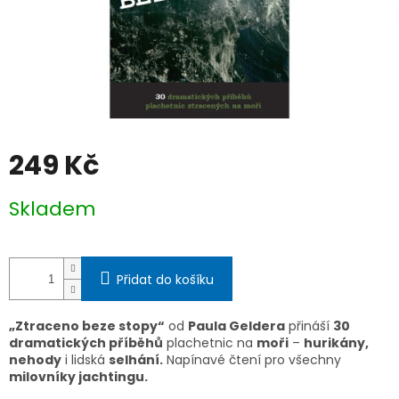
249 Kč
Měrná
Skladem
cena:
Přidat do košíku
„Ztraceno beze stopy“
od
Paula Geldera
přináší
30
dramatických příběhů
plachetnic na
moři
–
hurikány,
nehody
i lidská
selhání.
Napínavé čtení pro všechny
milovníky jachtingu.