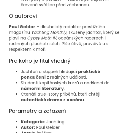
červené světlice před záchranou.
O autorovi
Paul Gelder
– dlouholetý redaktor prestižního
magazínu
Yachting Monthly
, zkušený jachtař, který se
plavil na
Gypsy Moth IV
, oceánských racerech i
rodinných plachetnicích. Píše čtivě, pravdivě a s
respektem k moři.
Pro koho je titul vhodný
Jachtaři a skippeři hledající
praktické
ponaučení
z reálných událostí.
Studenti kapitánských kurzů a nadšenci do
námořní literatury
.
Čtenáři true-story příběhů, kteří chtějí
autentické drama z oceánu
.
Parametry a zařazení
Kategorie:
Jachting
Autor:
Paul Gelder
Jazyk:
čeština