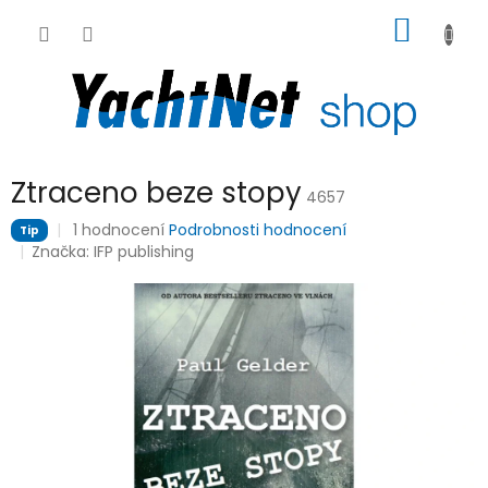
Přejít
NÁKUP
na
obsah
KOŠÍK
Ztraceno beze stopy
4657
Průměrné
1 hodnocení
Podrobnosti hodnocení
Tip
hodnocení
Značka:
IFP publishing
produktu
je
5,0
z
5
hvězdiček.