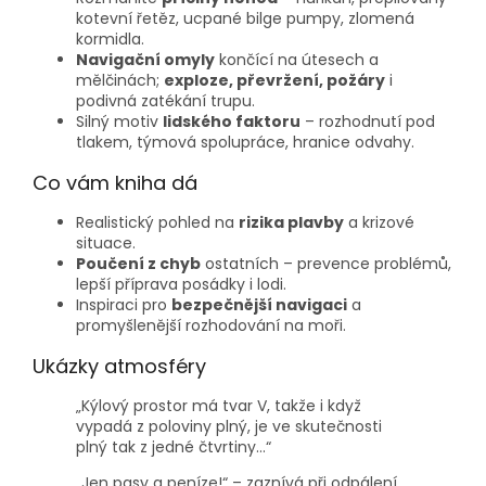
kotevní řetěz, ucpané bilge pumpy, zlomená
kormidla.
Navigační omyly
končící na útesech a
mělčinách;
exploze, převržení, požáry
i
podivná zatékání trupu.
Silný motiv
lidského faktoru
– rozhodnutí pod
tlakem, týmová spolupráce, hranice odvahy.
Co vám kniha dá
Realistický pohled na
rizika plavby
a krizové
situace.
Poučení z chyb
ostatních – prevence problémů,
lepší příprava posádky i lodi.
Inspiraci pro
bezpečnější navigaci
a
promyšlenější rozhodování na moři.
Ukázky atmosféry
„Kýlový prostor má tvar V, takže i když
vypadá z poloviny plný, je ve skutečnosti
plný tak z jedné čtvrtiny…“
„Jen pasy a peníze!“ – zaznívá při odpálení