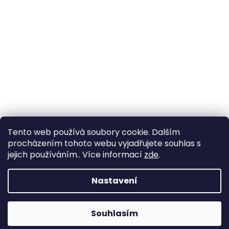
Tento web používá soubory cookie. Dalším
procházením tohoto webu vyjadřujete souhlas s
jejich používáním.. Více informací
zde
.
Vytvořil Shoptet
Nastavení
Copyright 2026
YachtNet shop
. Všechna práva
Souhlasím
vyhrazena.