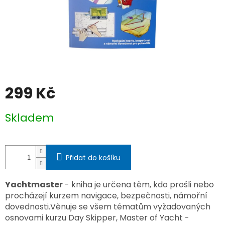
299 Kč
Měrná
Skladem
cena:
Přidat do košíku
Yachtmaster
- kniha je určena těm, kdo prošli nebo
procházejí kurzem navigace, bezpečnosti, námořní
dovednosti.Věnuje se všem tématům vyžadovaných
osnovami kurzu Day Skipper, Master of Yacht -