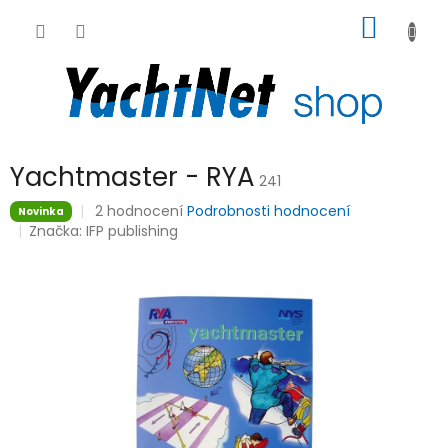
Přejít
NÁKUP
na
obsah
KOŠÍK
Yachtmaster - RYA
241
Průměrné
2 hodnocení
Podrobnosti hodnocení
Novinka
hodnocení
Značka:
IFP publishing
produktu
je
5,0
z
5
hvězdiček.