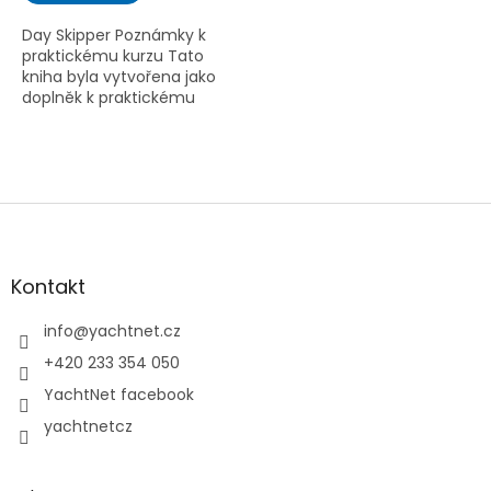
z
5
Day Skipper Poznámky k
hvězdiček.
praktickému kurzu Tato
kniha byla vytvořena jako
doplněk k praktickému
kurzu RYA Day Skipper, který
vyučují tréninková centra
RYA po celém světě....
Z
á
p
a
Kontakt
t
í
info
@
yachtnet.cz
+420 233 354 050
YachtNet facebook
yachtnetcz