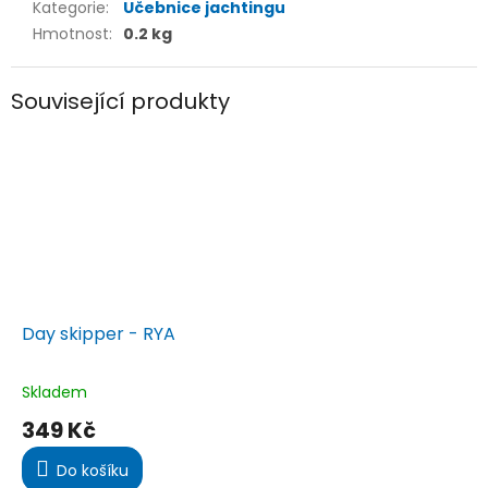
Kategorie
:
Učebnice jachtingu
Hmotnost
:
0.2 kg
Související produkty
Day skipper - RYA
Skladem
Průměrné
hodnocení
349 Kč
produktu
je
Do košíku
4,8