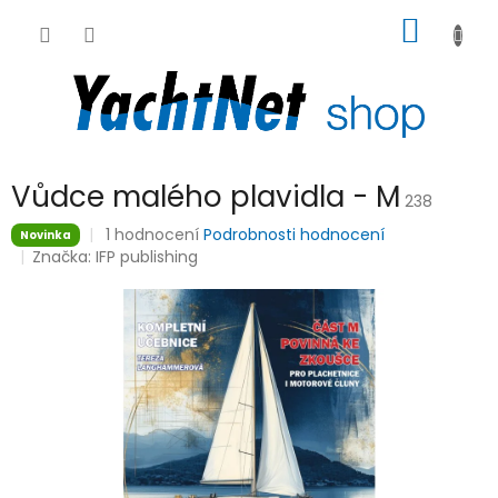
Přejít
NÁKUP
na
obsah
KOŠÍK
Vůdce malého plavidla - M
238
Průměrné
1 hodnocení
Podrobnosti hodnocení
Novinka
hodnocení
Značka:
IFP publishing
produktu
je
5,0
z
5
hvězdiček.