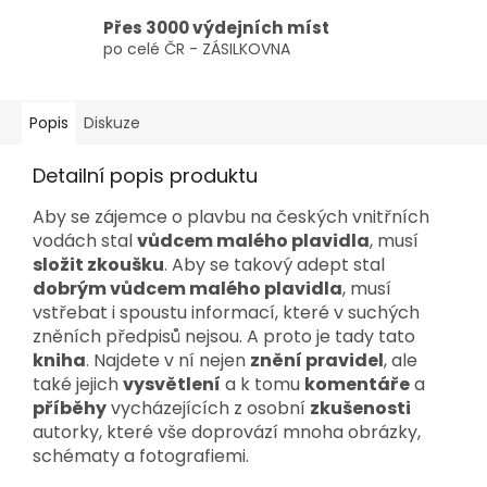
Přes 3000 výdejních míst
po celé ČR - ZÁSILKOVNA
Popis
Diskuze
Detailní popis produktu
Aby se zájemce o plavbu na českých vnitřních
vodách stal
vůdcem malého plavidla
, musí
složit zkoušku
. Aby se takový adept stal
dobrým
vůdcem malého plavidla
, musí
vstřebat i spoustu informací, které v suchých
zněních předpisů nejsou. A proto je tady tato
kniha
. Najdete v ní nejen
znění pravidel
, ale
také jejich
vysvětlení
a k tomu
komentáře
a
příběhy
vycházejících z osobní
zkušenosti
autorky, které vše doprovází mnoha obrázky,
schématy a fotografiemi.