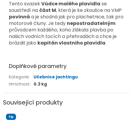
Tento svazek
Vůdce malého plavidla
se
soustředí na
část M
, která je ke zkoušce na VMP
povinná
a je shodná jak pro plachetnice, tak pro
motorové čluny. Je tedy
nepostradatelným
průvodcem každého, koho zlákala plavba po
našich vodních tocích a přehradách a chce je
brázdit jako
kapitán vlastniho plavidla
.
Doplňkové parametry
Kategorie
:
Učebnice jachtingu
Hmotnost
:
0.3 kg
Související produkty
Tip