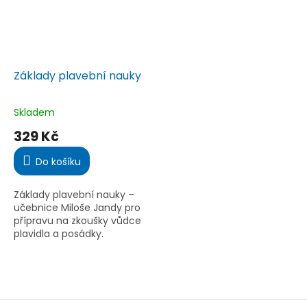
Základy plavební nauky
Skladem
Průměrné
hodnocení
329 Kč
produktu
je
Do košíku
5,0
z
5
Základy plavební nauky –
hvězdiček.
učebnice Miloše Jandy pro
přípravu na zkoušky vůdce
plavidla a posádky.
Obsahuje manévrování,
radarovou plavbu, přepravu
osob i nebezpečných věcí
dle EU...
Z