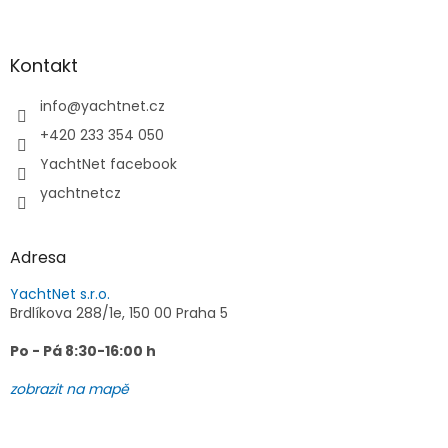
á
p
a
Kontakt
t
í
info
@
yachtnet.cz
+420 233 354 050
YachtNet facebook
yachtnetcz
Adresa
YachtNet s.r.o.
Brdlíkova 288/1e, 150 00 Praha 5
Po - Pá 8:30-16:00 h
zobrazit na mapě