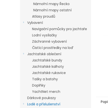
n
Námořní mapy Řecko
e
Námořní mapy ostatní
l
Atlasy proudů
Vybavení
Navigační pomůcky pro jachtaře
Lodní vysílačky
Záchranné vybavení
Čistící prostředky na loď
Jachtařské oblečení
Jachtařské bundy
Jachtařské kalhoty
Jachtařské rukavice
Tašky a batohy
Doplňky
YachtNet merch
Dárkové poukazy
Popi
Lodě a příslušenství