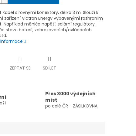
t kabel s rovnými konektory, délka 3 m. Slouží k
ní zařízení Victron Energy vybavenými rozhraním
t. Například měniče napětí, solární regulátory,
če stavu baterií, zobrazovacích/ovládacích
atd.
í informace
ZEPTAT SE
SDÍLET
Přes 3000 výdejních
ení
míst
oží
po celé ČR - ZÁSILKOVNA