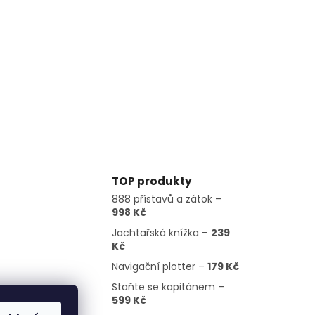
TOP produkty
888 přístavů a zátok –
998 Kč
Jachtařská knížka –
239
Kč
Navigační plotter –
179 Kč
Staňte se kapitánem –
599 Kč