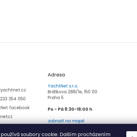
Adresa
YachtNet s.r.o.
@
yachtnet.cz
Brdlíkova 288/1e, 150 00
Praha 5
233 354 050
tNet facebook
Po - Pá 8:30-16:00 h
tnetcz
zobrazit na mapě
používá soubory cookie. Dalším procházením