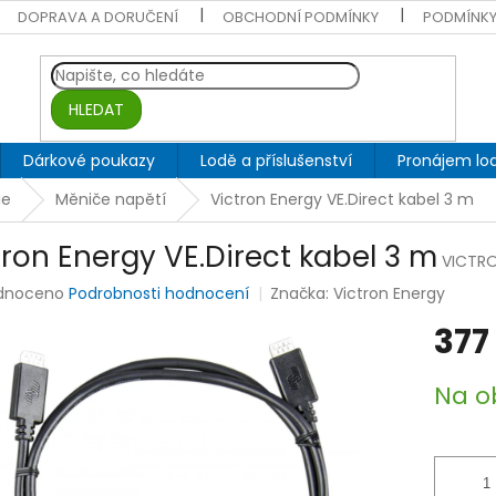
DOPRAVA A DORUČENÍ
OBCHODNÍ PODMÍNKY
PODMÍNKY
HLEDAT
Dárkové poukazy
Lodě a příslušenství
Pronájem lod
ie
Měniče napětí
Victron Energy VE.Direct kabel 3 m
tron Energy VE.Direct kabel 3 m
VICTRO
rné
dnoceno
Podrobnosti hodnocení
Značka:
Victron Energy
ení
377
tu
Měrná
Na o
cena:
ek.