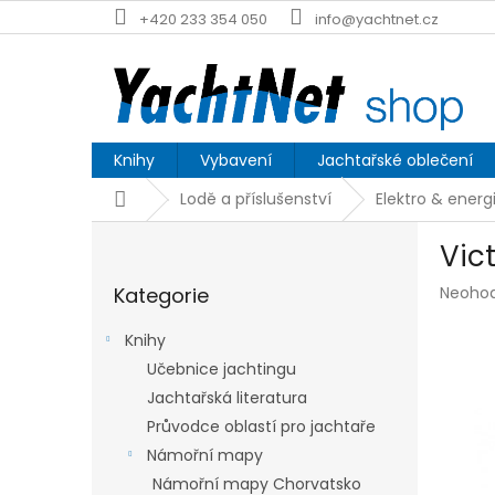
Přejít
+420 233 354 050
info@yachtnet.cz
na
obsah
Knihy
Vybavení
Jachtařské oblečení
Domů
Lodě a příslušenství
Elektro & energ
P
Vic
o
Přeskočit
s
Průmě
Kategorie
Neoho
kategorie
t
hodnoc
r
produk
Knihy
a
je
Učebnice jachtingu
n
0,0
z
Jachtařská literatura
n
5
í
Průvodce oblastí pro jachtaře
hvězdič
p
Námořní mapy
a
Námořní mapy Chorvatsko