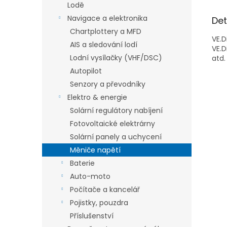
Lodě
Navigace a elektronika
Det
Chartplottery a MFD
VE.D
AIS a sledování lodí
VE.D
Lodní vysílačky (VHF/DSC)
atd.
Autopilot
Senzory a převodníky
Elektro & energie
Solární regulátory nabíjení
Fotovoltaické elektrárny
Solární panely a uchycení
Měniče napětí
Baterie
Auto-moto
Počítače a kancelář
Pojistky, pouzdra
Příslušenství