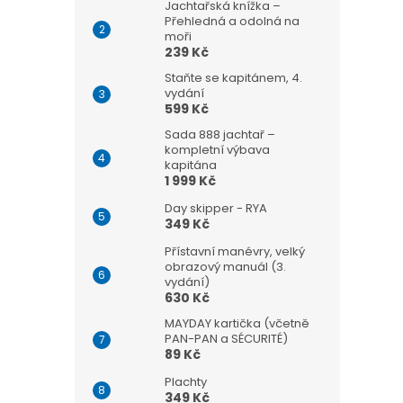
Jachtařská knížka –
Přehledná a odolná na
moři
239 Kč
Staňte se kapitánem, 4.
vydání
599 Kč
Sada 888 jachtař –
kompletní výbava
kapitána
1 999 Kč
Day skipper - RYA
349 Kč
Přístavní manévry, velký
obrazový manuál (3.
vydání)
630 Kč
MAYDAY kartička (včetně
PAN-PAN a SÉCURITÉ)
89 Kč
Plachty
349 Kč