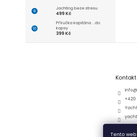
Jachting beze stresu
499 Kč
Příručka kapitána ...do
kapsy
399 Kč
Z
á
p
a
t
Kontakt
í
info
+420 
Yach
yach
Tento web 