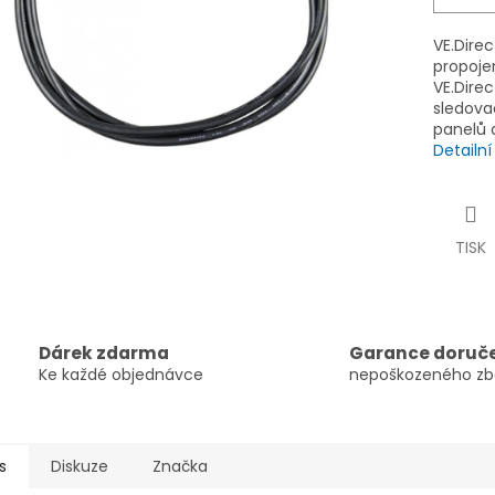
VE.Direc
propoje
VE.Direc
sledova
panelů 
Detailn
TISK
Dárek zdarma
Garance doruč
Ke každé objednávce
nepoškozeného zb
s
Diskuze
Značka