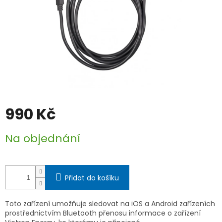
990 Kč
Měrná
Na objednání
cena:
Přidat do košíku
Toto zařízení umožňuje sledovat na iOS a Android zařízeních
prostřednictvím Bluetooth přenosu informace o zařízení