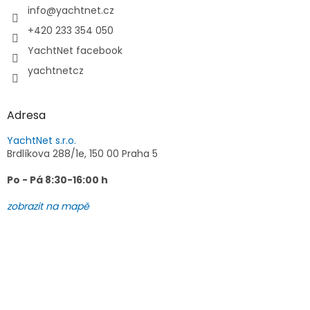
í
info
@
yachtnet.cz
+420 233 354 050
YachtNet facebook
yachtnetcz
Adresa
YachtNet s.r.o.
Brdlíkova 288/1e, 150 00 Praha 5
Po - Pá 8:30-16:00 h
zobrazit na mapě