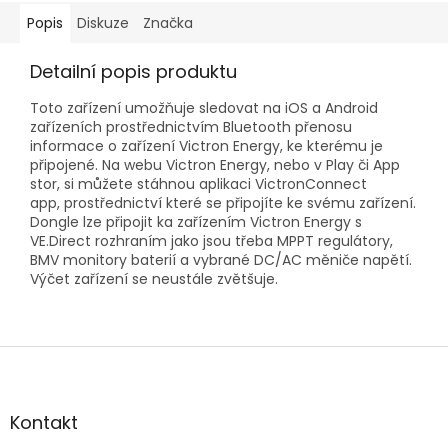
Popis
Diskuze
Značka
Detailní popis produktu
Toto zařízení umožňuje sledovat na iOS a Android
zařízeních prostřednictvím Bluetooth přenosu
informace o zařízení Victron Energy, ke kterému je
připojené. Na webu Victron Energy, nebo v Play či App
stor, si můžete stáhnou aplikaci VictronConnect
app, prostřednictví které se připojíte ke svému zařízení.
Dongle lze připojit ka zařízením Victron Energy s
VE.Direct rozhraním jako jsou třeba MPPT regulátory,
BMV monitory baterií a vybrané DC/AC měniče napětí.
Výčet zařízení se neustále zvětšuje.
Z
á
p
a
Kontakt
t