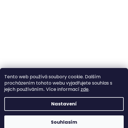
Tento web používá soubory cookie. Dalším
procházením tohoto webu vyjadřujete souhlas s
jejich používáním.. Více informací
zde
.
Vytvořil Shoptet
Nastavení
Copyright 2026
YachtNet shop
. Všechna práva
Souhlasím
vyhrazena.