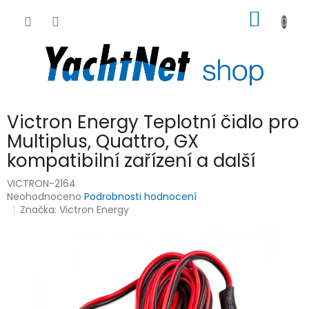
Přejít
NÁKUP
na
obsah
KOŠÍK
Victron Energy Teplotní čidlo pro
Multiplus, Quattro, GX
kompatibilní zařízení a další
VICTRON-2164
Průměrné
Neohodnoceno
Podrobnosti hodnocení
hodnocení
Značka:
Victron Energy
produktu
je
0,0
z
5
hvězdiček.