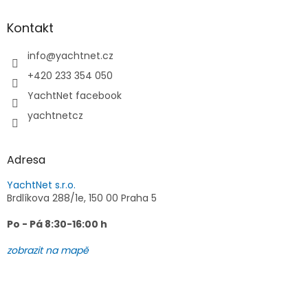
p
a
Kontakt
t
í
info
@
yachtnet.cz
+420 233 354 050
YachtNet facebook
yachtnetcz
Adresa
YachtNet s.r.o.
Brdlíkova 288/1e, 150 00 Praha 5
Po - Pá 8:30-16:00 h
zobrazit na mapě