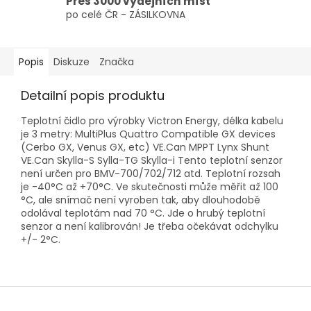
Přes 3000 výdejních míst
po celé ČR - ZÁSILKOVNA
Popis
Diskuze
Značka
Detailní popis produktu
Teplotní čidlo pro výrobky Victron Energy, délka kabelu
je 3 metry: MultiPlus Quattro Compatible GX devices
(Cerbo GX, Venus GX, etc) VE.Can MPPT Lynx Shunt
VE.Can Skylla-S Sylla-TG Skylla-i Tento teplotní senzor
není určen pro BMV-700/702/712 atd. Teplotní rozsah
je -40°C až +70°C. Ve skutečnosti může měřit až 100
°C, ale snímač není vyroben tak, aby dlouhodobě
odolával teplotám nad 70 °C. Jde o hrubý teplotní
senzor a není kalibrován! Je třeba očekávat odchylku
+/- 2°C.
Z
á