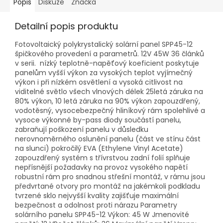
Popis
Diskuze
Značka
Detailní popis produktu
Fotovoltaický polykrystalický solární panel SPP45-12
špičkového provedení a parametrů. 12V 45W 36 článků
v serii. nízký teplotně-napěťový koeficient poskytuje
panelům vyšší výkon za vysokých teplot vyjímečný
výkon i při nízkém osvětlení a vysoká citlivost na
viditelné světlo všech vlnových délek 25letá záruka na
80% výkon, 10 letá záruka na 90% výkon zapouzdřený,
vodotěsný, vysocebezpečný hliníkový rám spolehlivé a
vysoce výkonné by-pass diody součástí panelu,
zabraňují poškození panelu v důsledku
nerovnoměrného oslunění panelu (část ve stínu část
na slunci) pokročilý EVA (Ethylene Vinyl Acetate)
zapouzdřený systém s třívrstvou zadní folií splňuje
nepřísnější požadavky na provoz vysokého napětí
robustní rám pro snadnou střešní montáž, v rámu jsou
předvrtané otvory pro montáž na jakémkoli podkladu
tvrzené sklo nejvyšší kvality zajišťuje maximální
bezpečnost a odolnost proti nárazu Parametry
solárního panelu SPP45-12 Výkon: 45 W Jmenovité