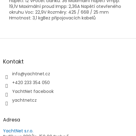
napětí: 12 VPočet článků: 36 Maximální napětí Vmpp:
19,1V Maximální proud Impp: 2,36A Napětí otevřeného
okruhu Voc: 22,9V Rozměry: 425 / 668 / 25 mm
Hmotnost: 3,1 kgBez připojovacích kabelů
Z
á
p
a
Kontakt
t
í
info
@
yachtnet.cz
+420 233 354 050
YachtNet facebook
yachtnetcz
Adresa
YachtNet s.r.o.