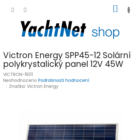
Přejít
NÁKUP
na
obsah
KOŠÍK
Victron Energy SPP45-12 Solární
polykrystalický panel 12V 45W
VICTRON-1601
Průměrné
Neohodnoceno
Podrobnosti hodnocení
hodnocení
Značka:
Victron Energy
produktu
je
0,0
z
5
hvězdiček.