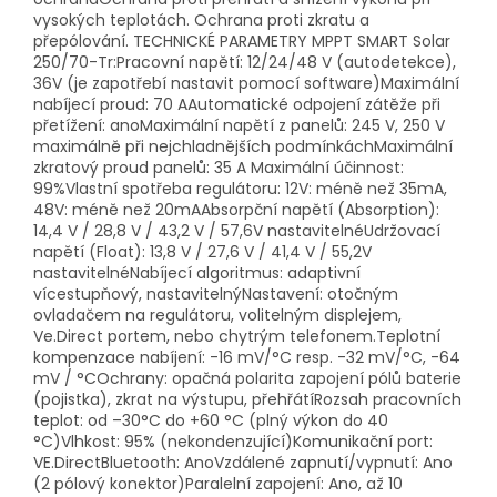
vysokých teplotách. Ochrana proti zkratu a
přepólování. TECHNICKÉ PARAMETRY MPPT SMART Solar
250/70-Tr:Pracovní napětí: 12/24/48 V (autodetekce),
36V (je zapotřebí nastavit pomocí software)Maximální
nabíjecí proud: 70 AAutomatické odpojení zátěže při
přetížení: anoMaximální napětí z panelů: 245 V, 250 V
maximálně při nejchladnějších podmínkáchMaximální
zkratový proud panelů: 35 A Maximální účinnost:
99%Vlastní spotřeba regulátoru: 12V: méně než 35mA,
48V: méně než 20mAAbsorpční napětí (Absorption):
14,4 V / 28,8 V / 43,2 V / 57,6V nastavitelnéUdržovací
napětí (Float): 13,8 V / 27,6 V / 41,4 V / 55,2V
nastavitelnéNabíjecí algoritmus: adaptivní
vícestupňový, nastavitelnýNastavení: otočným
ovladačem na regulátoru, volitelným displejem,
Ve.Direct portem, nebo chytrým telefonem.Teplotní
kompenzace nabíjení: -16 mV/°C resp. -32 mV/°C, -64
mV / °COchrany: opačná polarita zapojení pólů baterie
(pojistka), zkrat na výstupu, přehřátíRozsah pracovních
teplot: od –30°C do +60 °C (plný výkon do 40
°C)Vlhkost: 95% (nekondenzující)Komunikační port:
VE.DirectBluetooth: AnoVzdálené zapnutí/vypnutí: Ano
(2 pólový konektor)Paralelní zapojení: Ano, až 10