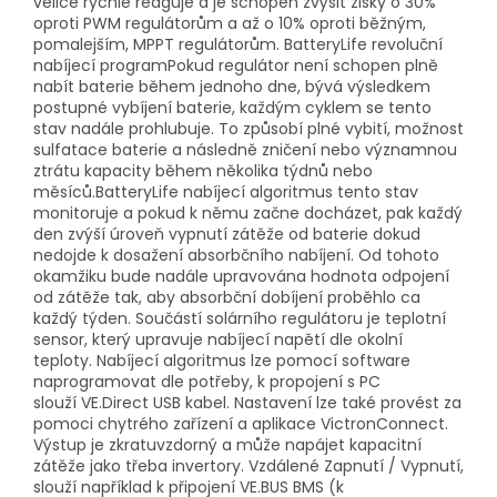
velice rychle reaguje a je schopen zvýšit zisky o 30%
oproti PWM regulátorům a až o 10% oproti běžným,
pomalejším, MPPT regulátorům. BatteryLife revoluční
nabíjecí programPokud regulátor není schopen plně
nabít baterie během jednoho dne, bývá výsledkem
postupné vybíjení baterie, každým cyklem se tento
stav nadále prohlubuje. To způsobí plné vybití, možnost
sulfatace baterie a následně zničení nebo významnou
ztrátu kapacity během několika týdnů nebo
měsíců.BatteryLife nabíjecí algoritmus tento stav
monitoruje a pokud k němu začne docházet, pak každý
den zvýší úroveň vypnutí zátěže od baterie dokud
nedojde k dosažení absorbčního nabíjení. Od tohoto
okamžiku bude nadále upravována hodnota odpojení
od zátěže tak, aby absorbční dobíjení proběhlo ca
každý týden. Součástí solárního regulátoru je teplotní
sensor, který upravuje nabíjecí napětí dle okolní
teploty. Nabíjecí algoritmus lze pomocí software
naprogramovat dle potřeby, k propojení s PC
slouží VE.Direct USB kabel. Nastavení lze také provést za
pomoci chytrého zařízení a aplikace VictronConnect.
Výstup je zkratuvzdorný a může napájet kapacitní
zátěže jako třeba invertory. Vzdálené Zapnutí / Vypnutí,
slouží například k připojení VE.BUS BMS (k