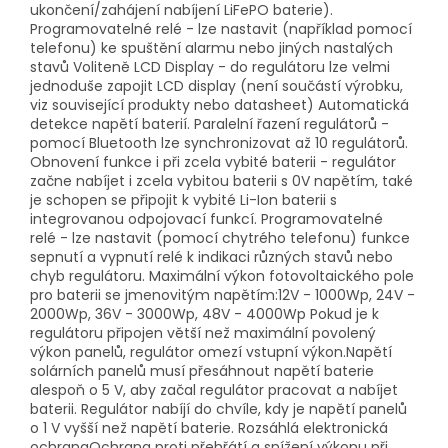
ukončení/zahájení nabíjení LiFePO baterie).
Programovatelné relé - lze nastavit (například pomocí
telefonu) ke spuštění alarmu nebo jiných nastalých
stavů Voliteně LCD Display - do regulátoru lze velmi
jednoduše zapojit LCD display (není součástí výrobku,
viz související produkty nebo datasheet) Automatická
detekce napětí baterií. Paralelní řazení regulátorů -
pomocí Bluetooth lze synchronizovat až 10 regulátorů.
Obnovení funkce i při zcela vybité baterii - regulátor
začne nabíjet i zcela vybitou baterii s 0V napětím, také
je schopen se připojit k vybité Li-Ion baterii s
integrovanou odpojovací funkcí. Programovatelné
relé - lze nastavit (pomocí chytrého telefonu) funkce
sepnutí a vypnutí relé k indikaci různých stavů nebo
chyb regulátoru. Maximální výkon fotovoltaického pole
pro baterii se jmenovitým napětím:12V - 1000Wp, 24V -
2000Wp, 36V - 3000Wp, 48V - 4000Wp Pokud je k
regulátoru připojen větší než maximální povolený
výkon panelů, regulátor omezí vstupní výkon.Napětí
solárních panelů musí přesáhnout napětí baterie
alespoň o 5 V, aby začal regulátor pracovat a nabíjet
baterii. Regulátor nabíjí do chvíle, kdy je napětí panelů
o 1 V vyšší než napětí baterie. Rozsáhlá elektronická
ochranaOchrana proti přehřátí a snížení výkonu při