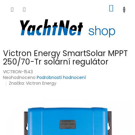
Přejít
NÁKUP
na
obsah
KOŠÍK
Victron Energy SmartSolar MPPT
250/70-Tr solární regulátor
VICTRON-1543
Průměrné
Neohodnoceno
Podrobnosti hodnocení
hodnocení
Značka:
Victron Energy
produktu
je
0,0
z
5
hvězdiček.