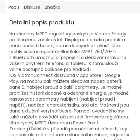
Popis
Diskuze
Značka
Detailní popis produktu
Na všechny MPPT regulátory poskytuje Victron Energy
prodlouženu záruku 5 let. Displej na obrázku produktu
není součástí balení, nutno doobjednat zvlášť. Ultra
rychlý solární regulátor BlueSolar MPPT 250/70-Tr
s Bluetooth umožňující připojení a sledování stavu na
vašem chytrém telefonu či tabletu. K tomu slouží
volně dostupná aplikace pro Android i
iOS VictronConnect dostupná v App Store i Google
Play. Na mobilu pak můžete sledovat napětí bateríí,
panelů, nabíjecí proud a další parametry. Je možné
prohlížet historii dodané a odebrané energie, je možné
nastavovat parametry nabíjení (nabíjecí proud i
napětí), nabíjecí charakteristiku, atd atd. Možnosti jsou
dané aktuální verzí software. Pomocí uvedeného sw
také můžete provádět aktualizaci firmware regulátoru.
Ultra rychlý MPPT (Maximum Power Point
Tracking)Zvláště v případě proměnlivé oblačnosti, kdy
se neustále mění intenzita slunečního záření, regulátor