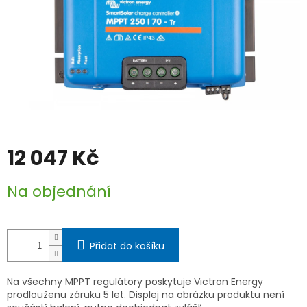
12 047 Kč
Měrná
Na objednání
cena:
Přidat do košíku
Na všechny MPPT regulátory poskytuje Victron Energy
prodlouženu záruku 5 let. Displej na obrázku produktu není