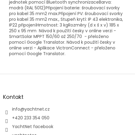
jednotek pomocí Bluetooth synchronizaceBarva:
modrá (RAL 5012)Připojení baterie: šroubovací svorky
pro kabel 35 mm2 max.Připojení PV: šroubovací svorky
pro kabel 35 mm2 max., Stupeň krytí: IP 43 elektronika,
IP22 připojeníHmotnost: 3 kgRozměry (d x š x v) 185 x
250 x 95 mm Návod k použítí česky v online verzi -
SmartSolar MPPT 150/60 až 250/70 - přeloženo
pomocí Google Translator. Návod k použití česky v
online verzi - Aplikace VictronConnect - přeloženo
pomocí Google Translator.
Z
á
p
a
Kontakt
t
í
info
@
yachtnet.cz
+420 233 354 050
YachtNet facebook