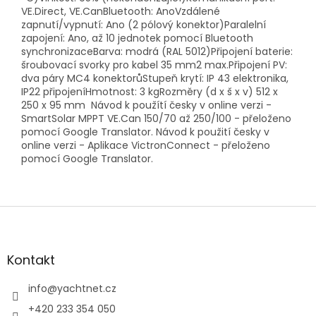
VE.Direct, VE.CanBluetooth: AnoVzdálené
zapnutí/vypnutí: Ano (2 pólový konektor)Paralelní
zapojení: Ano, až 10 jednotek pomocí Bluetooth
synchronizaceBarva: modrá (RAL 5012)Připojení baterie:
šroubovací svorky pro kabel 35 mm2 max.Připojení PV:
dva páry MC4 konektorůStupeň krytí: IP 43 elektronika,
IP22 připojeníHmotnost: 3 kgRozměry (d x š x v) 512 x
250 x 95 mm Návod k použítí česky v online verzi -
SmartSolar MPPT VE.Can 150/70 až 250/100 - přeloženo
pomocí Google Translator. Návod k použití česky v
online verzi - Aplikace VictronConnect - přeloženo
pomocí Google Translator.
Z
á
p
a
Kontakt
t
í
info
@
yachtnet.cz
+420 233 354 050