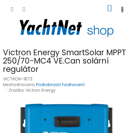
Přejít
NÁKUP
na
obsah
KOŠÍK
Victron Energy SmartSolar MPPT
250/70-MC4 VE.Can solární
regulátor
VICTRON-1873
Průměrné
Neohodnoceno
Podrobnosti hodnocení
hodnocení
Značka:
Victron Energy
produktu
je
0,0
z
5
hvězdiček.