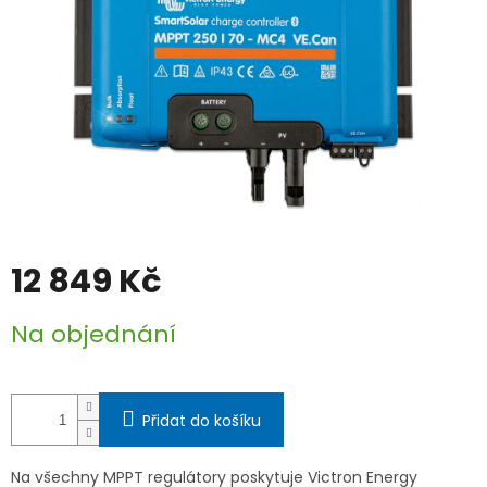
12 849 Kč
Měrná
Na objednání
cena:
Přidat do košíku
Na všechny MPPT regulátory poskytuje Victron Energy