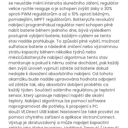
se neustále mění intenzita slunečního záření, regulátor
velice rychle reaguje a je schopen zvýšit zisky o 30%
oproti PWM regulátorům a až o 10% oproti běžným,
pomalejším, MPPT regulátorům. BatteryLife revoluční
nabíjecí programPokud regulátor není schopen plně
nabít baterie během jednoho dne, bývá výsledkem
postupné vybíjení baterie, každým cyklem se tento
stav nadále prohlubuje. To způsobí plné vybití, možnost
sulfatace baterie a následně zničení nebo významnou
ztrátu kapacity během několika týdnů nebo
měsíců.BatteryLife nabíjecí algoritmus tento stav
monitoruje a pokud k němu začne docházet, pak každý
den zvýší úroveň vypnutí zátěže od baterie dokud
nedojde k dosažení absorbčního nabíjení. Od tohoto
okamžiku bude nadále upravována hodnota odpojení
od zátěže tak, aby absorbční dobíjení proběhlo ca
každý týden. Součástí solárního regulátoru je teplotní
sensor, který upravuje nabíjecí napětí dle okolní
teploty. Nabíjecí algoritmus lze pomocí software
naprogramovat dle potřeby, k propojení s PC
slouží VE.Direct USB kabel. Nastavení lze také provést za
pomoci chytrého zařízení a aplikace VictronConnect.
Výstup je zkratuvzdorný a může napájet kapacitní