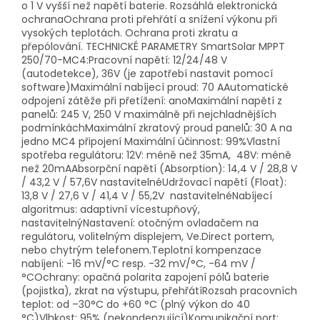
o 1 V vyšší než napětí baterie. Rozsáhlá elektronická
ochranaOchrana proti přehřátí a snížení výkonu při
vysokých teplotách. Ochrana proti zkratu a
přepólování. TECHNICKÉ PARAMETRY SmartSolar MPPT
250/70-MC4:Pracovní napětí: 12/24/48 V
(autodetekce), 36V (je zapotřebí nastavit pomocí
software)Maximální nabíjecí proud: 70 AAutomatické
odpojení zátěže při přetížení: anoMaximální napětí z
panelů: 245 V, 250 V maximálně při nejchladnějších
podmínkáchMaximální zkratový proud panelů: 30 A na
jedno MC4 připojení Maximální účinnost: 99%Vlastní
spotřeba regulátoru: 12V: méně než 35mA, 48V: méně
než 20mAAbsorpční napětí (Absorption): 14,4 V / 28,8 V
/ 43,2 V / 57,6V nastavitelnéUdržovací napětí (Float):
13,8 V / 27,6 V / 41,4 V / 55,2V nastavitelnéNabíjecí
algoritmus: adaptivní vícestupňový,
nastavitelnýNastavení: otočným ovladačem na
regulátoru, volitelným displejem, Ve.Direct portem,
nebo chytrým telefonem.Teplotní kompenzace
nabíjení: -16 mV/°C resp. -32 mV/°C, -64 mV /
°COchrany: opačná polarita zapojení pólů baterie
(pojistka), zkrat na výstupu, přehřátíRozsah pracovních
teplot: od –30°C do +60 °C (plný výkon do 40
°C)Vlhkost: 95% (nekondenzující)Komunikační port: