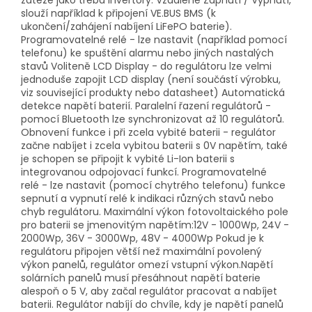
zátěže jako třeba invertory. Vzdálené Zapnutí / Vypnutí,
slouží například k připojení VE.BUS BMS (k
ukončení/zahájení nabíjení LiFePO baterie).
Programovatelné relé - lze nastavit (například pomocí
telefonu) ke spuštění alarmu nebo jiných nastalých
stavů Voliteně LCD Display - do regulátoru lze velmi
jednoduše zapojit LCD display (není součástí výrobku,
viz související produkty nebo datasheet) Automatická
detekce napětí baterií. Paralelní řazení regulátorů -
pomocí Bluetooth lze synchronizovat až 10 regulátorů.
Obnovení funkce i při zcela vybité baterii - regulátor
začne nabíjet i zcela vybitou baterii s 0V napětím, také
je schopen se připojit k vybité Li-Ion baterii s
integrovanou odpojovací funkcí. Programovatelné
relé - lze nastavit (pomocí chytrého telefonu) funkce
sepnutí a vypnutí relé k indikaci různých stavů nebo
chyb regulátoru. Maximální výkon fotovoltaického pole
pro baterii se jmenovitým napětím:12V - 1000Wp, 24V -
2000Wp, 36V - 3000Wp, 48V - 4000Wp Pokud je k
regulátoru připojen větší než maximální povolený
výkon panelů, regulátor omezí vstupní výkon.Napětí
solárních panelů musí přesáhnout napětí baterie
alespoň o 5 V, aby začal regulátor pracovat a nabíjet
baterii. Regulátor nabíjí do chvíle, kdy je napětí panelů