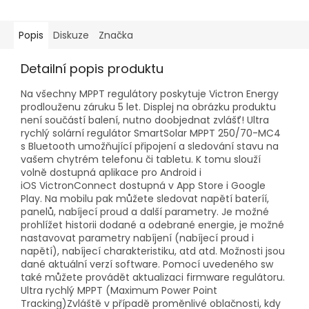
Popis
Diskuze
Značka
Detailní popis produktu
Na všechny MPPT regulátory poskytuje Victron Energy
prodlouženu záruku 5 let. Displej na obrázku produktu
není součástí balení, nutno doobjednat zvlášť! Ultra
rychlý solární regulátor SmartSolar MPPT 250/70-MC4
s Bluetooth umožňující připojení a sledování stavu na
vašem chytrém telefonu či tabletu. K tomu slouží
volně dostupná aplikace pro Android i
iOS VictronConnect dostupná v App Store i Google
Play. Na mobilu pak můžete sledovat napětí bateríí,
panelů, nabíjecí proud a další parametry. Je možné
prohlížet historii dodané a odebrané energie, je možné
nastavovat parametry nabíjení (nabíjecí proud i
napětí), nabíjecí charakteristiku, atd atd. Možnosti jsou
dané aktuální verzí software. Pomocí uvedeného sw
také můžete provádět aktualizaci firmware regulátoru.
Ultra rychlý MPPT (Maximum Power Point
Tracking)Zvláště v případě proměnlivé oblačnosti, kdy