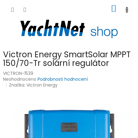
Přejít
NÁKUP
na
obsah
KOŠÍK
Victron Energy SmartSolar MPPT
150/70-Tr solární regulátor
VICTRON-1539
Průměrné
Neohodnoceno
Podrobnosti hodnocení
hodnocení
Značka:
Victron Energy
produktu
je
0,0
z
5
hvězdiček.