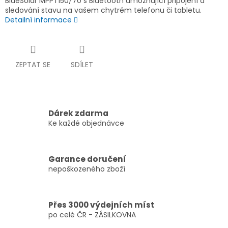
BlueSolar MPPT150/70 s Bluetooth umožňující připojení a
sledování stavu na vašem chytrém telefonu či tabletu.
Detailní informace
ZEPTAT SE
SDÍLET
Dárek zdarma
Ke každé objednávce
Garance doručení
nepoškozeného zboží
Přes 3000 výdejních míst
po celé ČR - ZÁSILKOVNA