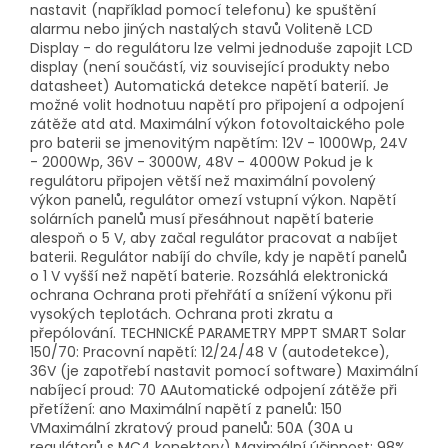
nastavit (například pomocí telefonu) ke spuštění
alarmu nebo jiných nastalých stavů Voliteně LCD
Display - do regulátoru lze velmi jednoduše zapojit LCD
display (není součástí, viz související produkty nebo
datasheet) Automatická detekce napětí baterií. Je
možné volit hodnotuu napětí pro připojení a odpojení
zátěže atd atd. Maximální výkon fotovoltaického pole
pro baterii se jmenovitým napětím: 12V - 1000Wp, 24V
- 2000Wp, 36V - 3000W, 48V - 4000W Pokud je k
regulátoru připojen větší než maximální povolený
výkon panelů, regulátor omezí vstupní výkon. Napětí
solárních panelů musí přesáhnout napětí baterie
alespoň o 5 V, aby začal regulátor pracovat a nabíjet
baterii. Regulátor nabíjí do chvíle, kdy je napětí panelů
o 1 V vyšší než napětí baterie. Rozsáhlá elektronická
ochrana Ochrana proti přehřátí a snížení výkonu při
vysokých teplotách. Ochrana proti zkratu a
přepólování. TECHNICKÉ PARAMETRY MPPT SMART Solar
150/70: Pracovní napětí: 12/24/48 V (autodetekce),
36V (je zapotřebí nastavit pomocí software) Maximální
nabíjecí proud: 70 AAutomatické odpojení zátěže při
přetížení: ano Maximální napětí z panelů: 150
VMaximální zkratový proud panelů: 50A (30A u
regulátorů s MC4 konektory) Maximální účinnost: 98%