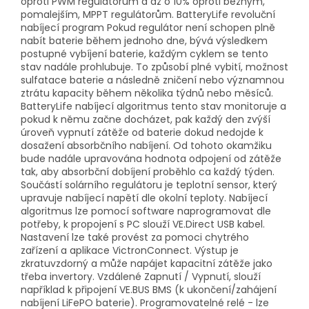
oproti PWM regulátorům a až o 10% oproti běžným,
pomalejším, MPPT regulátorům. BatteryLife revoluční
nabíjecí program Pokud regulátor není schopen plně
nabít baterie během jednoho dne, bývá výsledkem
postupné vybíjení baterie, každým cyklem se tento
stav nadále prohlubuje. To způsobí plné vybití, možnost
sulfatace baterie a následně zničení nebo významnou
ztrátu kapacity během několika týdnů nebo měsíců.
BatteryLife nabíjecí algoritmus tento stav monitoruje a
pokud k němu začne docházet, pak každý den zvýší
úroveň vypnutí zátěže od baterie dokud nedojde k
dosažení absorbčního nabíjení. Od tohoto okamžiku
bude nadále upravována hodnota odpojení od zátěže
tak, aby absorbční dobíjení proběhlo ca každý týden.
Součástí solárního regulátoru je teplotní sensor, který
upravuje nabíjecí napětí dle okolní teploty. Nabíjecí
algoritmus lze pomocí software naprogramovat dle
potřeby, k propojení s PC slouží VE.Direct USB kabel.
Nastavení lze také provést za pomoci chytrého
zařízení a aplikace VictronConnect. Výstup je
zkratuvzdorný a může napájet kapacitní zátěže jako
třeba invertory. Vzdálené Zapnutí / Vypnutí, slouží
například k připojení VE.BUS BMS (k ukončení/zahájení
nabíjení LiFePO baterie). Programovatelné relé - lze