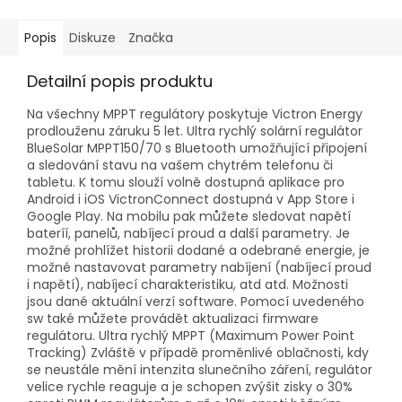
Popis
Diskuze
Značka
Detailní popis produktu
Na všechny MPPT regulátory poskytuje Victron Energy
prodlouženu záruku 5 let. Ultra rychlý solární regulátor
BlueSolar MPPT150/70 s Bluetooth umožňující připojení
a sledování stavu na vašem chytrém telefonu či
tabletu. K tomu slouží volně dostupná aplikace pro
Android i iOS VictronConnect dostupná v App Store i
Google Play. Na mobilu pak můžete sledovat napětí
bateríí, panelů, nabíjecí proud a další parametry. Je
možné prohlížet historii dodané a odebrané energie, je
možné nastavovat parametry nabíjení (nabíjecí proud
i napětí), nabíjecí charakteristiku, atd atd. Možnosti
jsou dané aktuální verzí software. Pomocí uvedeného
sw také můžete provádět aktualizaci firmware
regulátoru. Ultra rychlý MPPT (Maximum Power Point
Tracking) Zvláště v případě proměnlivé oblačnosti, kdy
se neustále mění intenzita slunečního záření, regulátor
velice rychle reaguje a je schopen zvýšit zisky o 30%