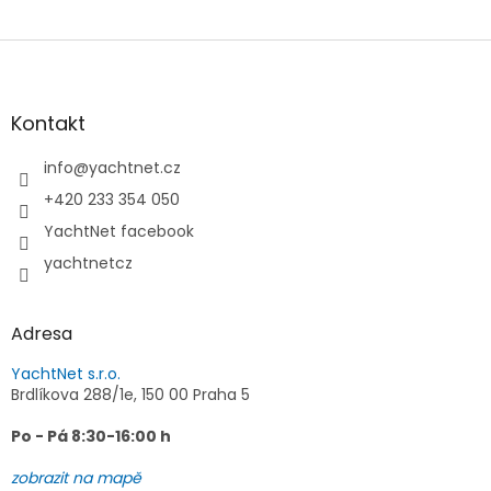
Z
á
p
a
Kontakt
t
í
info
@
yachtnet.cz
+420 233 354 050
YachtNet facebook
yachtnetcz
Adresa
YachtNet s.r.o.
Brdlíkova 288/1e, 150 00 Praha 5
Po - Pá 8:30-16:00 h
zobrazit na mapě