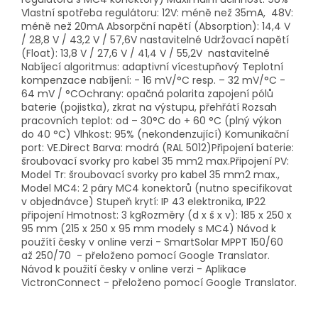
Vlastní spotřeba regulátoru: 12V: méně než 35mA, 48V:
méně než 20mA Absorpční napětí (Absorption): 14,4 V
/ 28,8 V / 43,2 V / 57,6V nastavitelné Udržovací napětí
(Float): 13,8 V / 27,6 V / 41,4 V / 55,2V nastavitelné
Nabíjecí algoritmus: adaptivní vícestupňový Teplotní
kompenzace nabíjení: - 16 mV/°C resp. – 32 mV/°C -
64 mV / °COchrany: opačná polarita zapojení pólů
baterie (pojistka), zkrat na výstupu, přehřátí Rozsah
pracovních teplot: od – 30°C do + 60 °C (plný výkon
do 40 °C) Vlhkost: 95% (nekondenzující) Komunikační
port: VE.Direct Barva: modrá (RAL 5012)Připojení baterie:
šroubovací svorky pro kabel 35 mm2 max.Připojení PV:
Model Tr: šroubovací svorky pro kabel 35 mm2 max.,
Model MC4: 2 páry MC4 konektorů (nutno specifikovat
v objednávce) Stupeň krytí: IP 43 elektronika, IP22
připojení Hmotnost: 3 kgRozměry (d x š x v): 185 x 250 x
95 mm (215 x 250 x 95 mm modely s MC4) Návod k
použítí česky v online verzi - SmartSolar MPPT 150/60
až 250/70 - přeloženo pomocí Google Translator.
Návod k použití česky v online verzi - Aplikace
VictronConnect - přeloženo pomocí Google Translator.