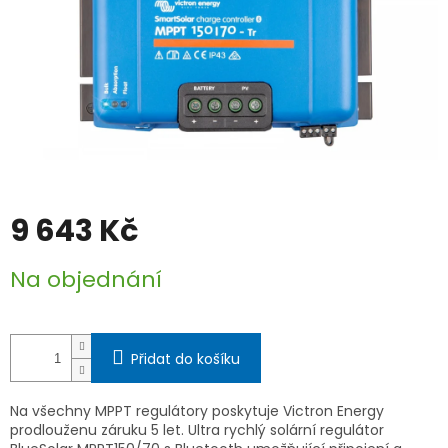
9 643 Kč
Měrná
Na objednání
cena:
Přidat do košíku
Na všechny MPPT regulátory poskytuje Victron Energy
prodlouženu záruku 5 let. Ultra rychlý solární regulátor