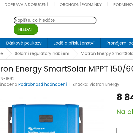
DOPRAVA A DORUČENÍ
OBCHODNÍ PODMÍNKY
PODMÍNKY
HLEDAT
Dárkové poukazy
Lodě a příslušenství
Pronájem lod
ie
Solární regulátory nabíjení
Victron Energy SmartSol
tron Energy SmartSolar MPPT 150/6
N-1862
rné
dnoceno
Podrobnosti hodnocení
Značka:
Victron Energy
ení
8 8
tu
Měrná
Na o
cena:
ek.