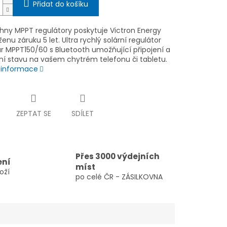
Přidat do košíku
hny MPPT regulátory poskytuje Victron Energy
enu záruku 5 let. Ultra rychlý solární regulátor
ar MPPT150/60 s Bluetooth umožňující připojení a
ní stavu na vašem chytrém telefonu či tabletu.
í informace
ZEPTAT SE
SDÍLET
Přes 3000 výdejních
ení
míst
oží
po celé ČR - ZÁSILKOVNA