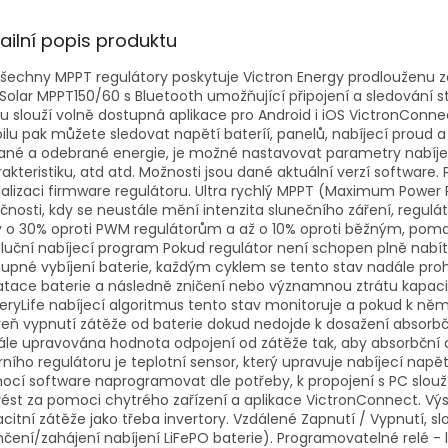
ailní popis produktu
šechny MPPT regulátory poskytuje Victron Energy prodlouženu záru
Solar MPPT150/60 s Bluetooth umožňující připojení a sledování 
 slouží volně dostupná aplikace pro Android i iOS VictronConne
lu pak můžete sledovat napětí bateríí, panelů, nabíjecí proud a 
né a odebrané energie, je možné nastavovat parametry nabíjení 
akteristiku, atd atd. Možnosti jsou dané aktuální verzí softwa
alizaci firmware regulátoru. Ultra rychlý MPPT (Maximum Power 
čnosti, kdy se neustále mění intenzita slunečního záření, regulát
y o 30% oproti PWM regulátorům a až o 10% oproti běžným, poma
luční nabíjecí program Pokud regulátor není schopen plně nab
upné vybíjení baterie, každým cyklem se tento stav nadále proh
atace baterie a následně zničení nebo významnou ztrátu kapac
eryLife nabíjecí algoritmus tento stav monitoruje a pokud k ně
eň vypnutí zátěže od baterie dokud nedojde k dosažení absorb
le upravována hodnota odpojení od zátěže tak, aby absorbční d
rního regulátoru je teplotní sensor, který upravuje nabíjecí napětí
cí software naprogramovat dle potřeby, k propojení s PC slouží 
ést za pomoci chytrého zařízení a aplikace VictronConnect. Vý
citní zátěže jako třeba invertory. Vzdálené Zapnutí / Vypnutí, slo
čení/zahájení nabíjení LiFePO baterie). Programovatelné relé - 