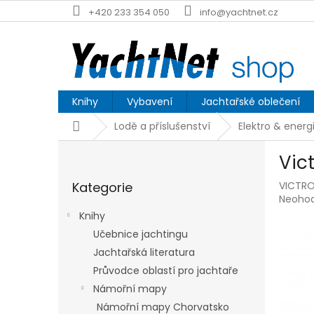
Přejít
+420 233 354 050
info@yachtnet.cz
na
obsah
Knihy
Vybavení
Jachtařské oblečení
Domů
Lodě a příslušenství
Elektro & energ
P
Vic
o
Přeskočit
s
Kategorie
VICTRO
kategorie
t
Průmě
Neoho
r
hodnoc
Knihy
a
produk
Učebnice jachtingu
n
je
0,0
Jachtařská literatura
n
z
í
Průvodce oblastí pro jachtaře
5
p
Námořní mapy
hvězdič
a
Námořní mapy Chorvatsko