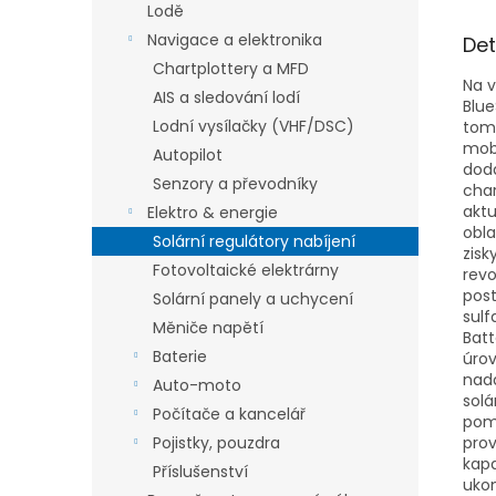
Lodě
Navigace a elektronika
Det
Chartplottery a MFD
Na v
AIS a sledování lodí
Blue
Lodní vysílačky (VHF/DSC)
tomu
mobi
Autopilot
doda
Senzory a převodníky
char
aktu
Elektro & energie
obla
Solární regulátory nabíjení
zisk
Fotovoltaické elektrárny
revo
post
Solární panely a uchycení
sulf
Měniče napětí
Batt
Baterie
úrov
nadá
Auto-moto
solá
Počítače a kancelář
pomo
Pojistky, pouzdra
prov
kapa
Příslušenství
ukon