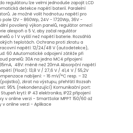
do regulátoru lze velmi jednoduše zapojit LCD
omatická detekce napětí baterií. Paralelní
átorů. Je možné volit hodnotuu napětí pro
o pole 12V - 860Wp, 24V - 1720Wp, 36V -
ální povolený výkon panelů, regulátor omezí
ie alespoň o 5 V, aby začal regulátor
anelů o 1 V vyšší než napětí baterie. Rozsáhlá
sokých teplotách. Ochrana proti zkratu a
acovní napětí: 12/24/48 V (autodetekce),
ud: 60 AAutomatické odpojení zátěže při
roud panelů: 30A na jedno MC4 připojení
ež 35mA, 48V: méně než 20mA Absorpční napětí
pětí (Float): 13,8 V / 27,6 V / 41,4 V / 55,2V
kompenzace nabíjení: - 16 mV/°C resp. – 32
ojistka), zkrat na výstupu, přehřátí Rozsah
ost: 95% (nekondenzující) Komunikační port:
upeň krytí: IP 43 elektronika, IP22 připojení
ky v online verzi - SmartSolar MPPT 150/60 až
v online verzi - Aplikace