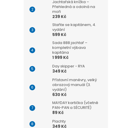
Jachtařská knížka –
Přehledná a odolná na
moři
239 Kč
Staňte se kapitánem, 4.
vydání
599 Kč
Sada 888 jachtař –
kompletní výbava
kapitána
1 999 Kč
Day skipper - RYA
349 Kč
Přístavní manévry, velký
obrazový manuál (3.
vydání)
630 Kč
MAYDAY kartička (včetně
PAN-PAN a SÉCURITÉ)
89 Kč
Plachty
349 Kč