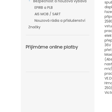
Bezpečnost a nouzová výbava
spuš
disp
EPIRB a PLB
řaze
AIS MOB / SART
přip
Nouzová rádia a příslušenství
2580
vstu
Značky
prac
elek
přep
36V 
Přijímáme online platby
přet
Maxi
(Abs
nast
mV/°
prac
VE.D
Hmot
250/
Vic