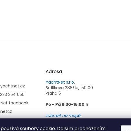
Adresa
YachtNet s.r.o.
@
yachtnet.cz
Brdlíkova 288/1e, 150 00
Praha 5
233 354 050
tNet facebook
Po - Pá 8:30-16:00 h
tnetcz
zobrazit na mapě
používá soubory cookie. Dalším procházením