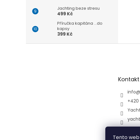
Jachting beze stresu
499 Kč
Příručka kapitána ...do
kapsy
399 Kč
Z
á
p
a
t
Kontakt
í
info
+420 
Yach
yach
Tento web 