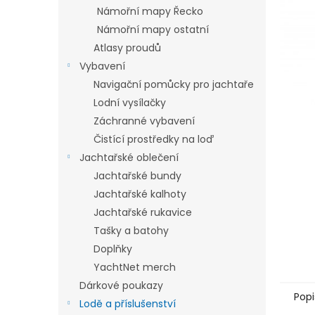
n
Námořní mapy Řecko
e
Námořní mapy ostatní
l
Atlasy proudů
Vybavení
Navigační pomůcky pro jachtaře
Lodní vysílačky
Záchranné vybavení
Čistící prostředky na loď
Jachtařské oblečení
Jachtařské bundy
Jachtařské kalhoty
Jachtařské rukavice
Tašky a batohy
Doplňky
YachtNet merch
Dárkové poukazy
Popi
Lodě a příslušenství