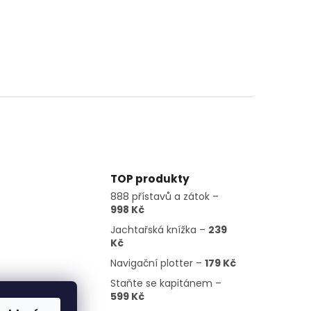
TOP produkty
888 přístavů a zátok –
998 Kč
Jachtařská knížka –
239
Kč
Navigační plotter –
179 Kč
Staňte se kapitánem –
599 Kč