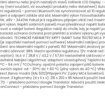
tění alarmu nebo jiných nastalých stavů Voliteně LCD Display - 
lay (není součástí, viz související produkty nebo datasheet) Aut
ní regulátorů - pomocí Bluetooth lze synchronizovat až 10 regul
ojení a odpojení zátěže atd atd. Maximální výkon fotovoltaickéh
W, 48V - 3440W Pokud je k regulátoru připojen větší než maxim
pní výkon. Napětí solárních panelů musí přesáhnout napětí bater
ovat a nabíjet baterii. Regulátor nabíjí do chvíle, kdy je napětí p
tronická ochrana Ochrana proti přehřátí a snížení výkonu při vy
ólování. TECHNICKÉ PARAMETRY MPPT SMART Solar 150/60 MC4: Pr
(je zapotřebí nastavit pomocí software) Maximální nabíjecí pro
ížení: ano Maximální napětí z panelů: 150 VMaximální zkratový p
mální účinnost: 98% Vlastní spotřeba regulátoru: 12V: méně n
orption): 14,4 V / 28,8 V / 43,2 V / 57,6V nastavitelné Udržovací na
avitelné Nabíjecí algoritmus: adaptivní vícestupňový Teplotní 
C - 64 mV / °COchrany: opačná polarita zapojení pólů baterie (p
ovních teplot: od – 30°C do + 60 °C (plný výkon do 40 °C) Vlhk
irect Barva: modrá (RAL 5012)Připojení PV: 2 páry MC4 konektorů St
nost: 3 kgRozměry (d x š x v): 215 x 250 x 95 Návod k použítí čes
70 - přeloženo pomocí Google Translator. Návod k použití česky 
tronConnect - přeloženo pomocí Google Translator.