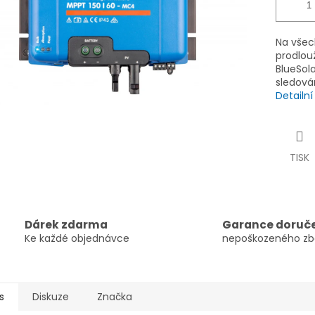
Na všec
prodlouž
BlueSol
sledová
Detailn
TISK
Dárek zdarma
Garance doruč
Ke každé objednávce
nepoškozeného zb
s
Diskuze
Značka