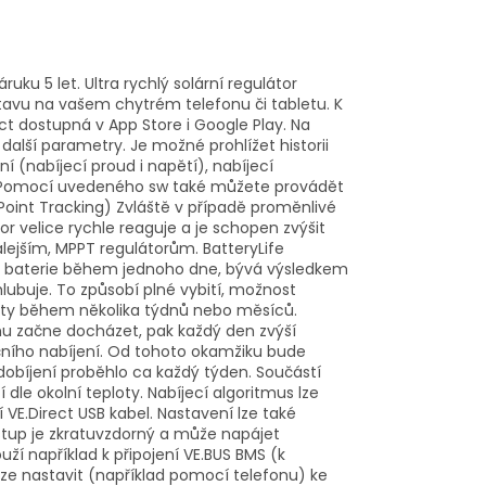
ku 5 let. Ultra rychlý solární regulátor
stavu na vašem chytrém telefonu či tabletu. K
ct dostupná v App Store i Google Play. Na
další parametry. Je možné prohlížet historii
(nabíjecí proud i napětí), nabíjecí
re. Pomocí uvedeného sw také můžete provádět
Point Tracking) Zvláště v případě proměnlivé
or velice rychle reaguje a je schopen zvýšit
lejším, MPPT regulátorům. BatteryLife
ít baterie během jednoho dne, bývá výsledkem
lubuje. To způsobí plné vybití, možnost
ity během několika týdnů nebo měsíců.
mu začne docházet, pak každý den zvýší
čního nabíjení. Od tohoto okamžiku bude
obíjení proběhlo ca každý týden. Součástí
 dle okolní teploty. Nabíjecí algoritmus lze
VE.Direct USB kabel. Nastavení lze také
stup je zkratuvzdorný a může napájet
uží například k připojení VE.BUS BMS (k
lze nastavit (například pomocí telefonu) ke