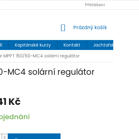
 OCHRANY OSOBNÍCH ÚDAJŮ
Přihlášení
NÁKUPNÍ
Prázdný košík
KOŠÍK
í
Kapitánské kurzy
Kontakt
Jachtařský blog
ar MPPT 150/60-MC4 solární regulátor
0-MC4 solární regulátor
41 Kč
bjednání