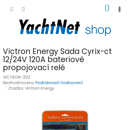
Přejít
NÁKUP
na
obsah
KOŠÍK
Victron Energy Sada Cyrix-ct
12/24V 120A bateriové
propojovací relé
VICTRON-202
Průměrné
Neohodnoceno
Podrobnosti hodnocení
hodnocení
Značka:
Victron Energy
produktu
je
0,0
z
5
hvězdiček.