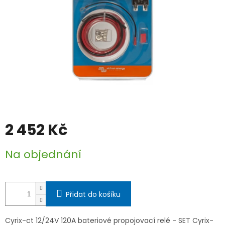
2 452 Kč
Měrná
Na objednání
cena:
Přidat do košíku
Cyrix-ct 12/24V 120A bateriové propojovací relé - SET Cyrix-