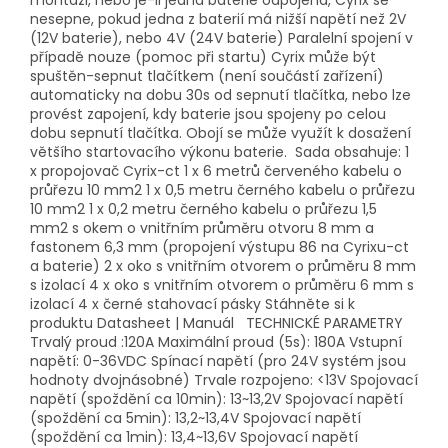
montáži, nebo je-li jedna baterie odpojena, Cyrix se
nesepne, pokud jedna z baterií má nižší napětí než 2V
(12V baterie), nebo 4V (24V baterie) Paralelní spojení v
případě nouze (pomoc při startu) Cyrix může být
spuštěn-sepnut tlačítkem (není součástí zařízení)
automaticky na dobu 30s od sepnutí tlačítka, nebo lze
provést zapojení, kdy baterie jsou spojeny po celou
dobu sepnutí tlačítka. Obojí se může využít k dosažení
většího startovacího výkonu baterie. Sada obsahuje: 1
x propojovač Cyrix-ct 1 x 6 metrů červeného kabelu o
průřezu 10 mm2 1 x 0,5 metru černého kabelu o průřezu
10 mm2 1 x 0,2 metru černého kabelu o průřezu 1,5
mm2 s okem o vnitřním průměru otvoru 8 mm a
fastonem 6,3 mm (propojení výstupu 86 na Cyrixu-ct
a baterie) 2 x oko s vnitřním otvorem o průměru 8 mm
s izolací 4 x oko s vnitřním otvorem o průměru 6 mm s
izolací 4 x černé stahovací pásky Stáhněte si k
produktu Datasheet | Manuál TECHNICKÉ PARAMETRY
Trvalý proud :120A Maximální proud (5s): 180A Vstupní
napětí: 0-36VDC Spínací napětí (pro 24V systém jsou
hodnoty dvojnásobné) Trvale rozpojeno: <13V Spojovací
napětí (spoždění ca 10min): 13~13,2V Spojovací napětí
(spoždění ca 5min): 13,2~13,4V Spojovací napětí
(spoždění ca 1min): 13,4~13,6V Spojovací napětí