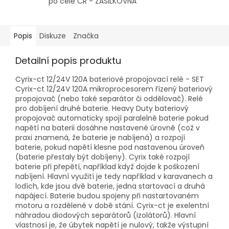
po celé ČR - ZÁSILKOVNA
Popis
Diskuze
Značka
Detailní popis produktu
Cyrix-ct 12/24V 120A bateriové propojovací relé - SET
Cyrix-ct 12/24V 120A mikroprocesorem řízený bateriový
propojovač (nebo také separátor či oddělovač). Relé
pro dobíjení druhé baterie. Heavy Duty bateriový
propojovač automaticky spojí paralelně baterie pokud
napětí na baterii dosáhne nastavené úrovně (což v
praxi znamená, že baterie je nabíjená) a rozpojí
baterie, pokud napětí klesne pod nastavenou úroveň
(baterie přestaly být dobíjeny). Cyrix také rozpojí
baterie při přepětí, například když dojde k poškození
nabíjení. Hlavní využití je tedy například v karavanech a
lodích, kde jsou dvě baterie, jedna startovací a druhá
napájecí. Baterie budou spojeny při nastartovaném
motoru a rozdělené v době stání. Cyrix-ct je exelentní
náhradou diodových separátorů (izolátorů). Hlavní
vlastnosí je, že úbytek napětí je nulový, takže výstupní