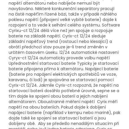
napětí alternátoru nebo nabíječe nemusí být
navyšováno. Některé konkurenční separátory pracují
na čistě napěťím řízené bázi, takže v případě náhlého
poklesu napětí (připojení velké vybité baterie) dojde k
rozpojení a to vede k selhání celého systému. Software
Cyrixu-ct 12/24 dělá více než jen spojuje a rozpojuje
baterie na základě napětí. Cyrix-ct 12/24 sleduje
základní napěťový trend (rostoucí nebo klesající) a
obrátí předchozí stav pouze je-li trend změněn v
určitém časovém úseku. 12/24 automatické nastavení
Cyryx-ct 12/24 automaticky provede volbu napětí
Upřednostnění startovací baterie Typicky je startovací
baterie připojena přímo k alternátoru. Napájecí baterie
(baterie pro napájení elektrických spotřebičů ve voze,
karavanu, či lodi) je spojována se startovací pomocí
Cyrix-ct 12/24. Jakmile Cyrix-ct rozpozná, že napětí na
startovací baterii dosáhlo potřebné úrovně, sepne se a
tím dojde ke spojení obou baterií a jejich nabíjení
alternátorem. Oboustranné měření napětí Cyrix měří
napětí na obou bateriích. Pokud dojde k dobíjení
napájecí baterie (například v kempu nebo marině), pak
dojde také ke spojení se startovací baterií a jsou
dobíjeny obě. Aby se předešlo nenadálým situacím při