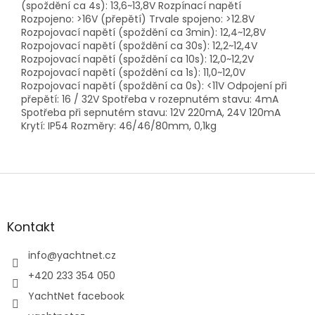
(spoždění ca 4s): 13,6~13,8V Rozpínací napětí
Rozpojeno: >16V (přepětí) Trvale spojeno: >12.8V
Rozpojovací napětí (spoždění ca 3min): 12,4~12,8V
Rozpojovací napětí (spoždění ca 30s): 12,2~12,4V
Rozpojovací napětí (spoždění ca 10s): 12,0~12,2V
Rozpojovací napětí (spoždění ca 1s): 11,0~12,0V
Rozpojovací napětí (spoždění ca 0s): <11V Odpojení při
přepětí: 16 / 32V Spotřeba v rozepnutém stavu: 4mA
Spotřeba při sepnutém stavu: 12V 220mA, 24V 120mA
Krytí: IP54 Rozměry: 46/46/80mm, 0,1kg
Z
á
p
a
Kontakt
t
í
info
@
yachtnet.cz
+420 233 354 050
YachtNet facebook