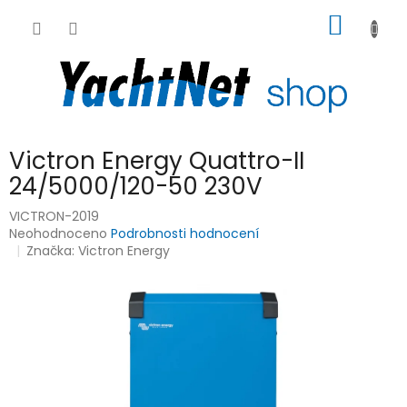
Přejít
NÁKUP
na
obsah
KOŠÍK
Victron Energy Quattro-II
24/5000/120-50 230V
VICTRON-2019
Průměrné
Neohodnoceno
Podrobnosti hodnocení
hodnocení
Značka:
Victron Energy
produktu
je
0,0
z
5
hvězdiček.