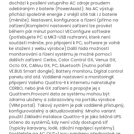
dochází k posílení vstupního AC zdroje proudem
odebíraným z baterie (PowerAssist). Na AC výstup
přichází společně energie z vnější sítě tak i z baterie
(měniče). Nastavení, konfigurace a řízení (přímo na
zařízení)Kompletní nastavení zařízení lze provést
během pár minut pomocí VEConfigure software
(potřebujete PC a MK3-USB rozhranní, které není
součástí měniče, pro připojení k PC, software je volně
ke stažení z webu výrobce).Další řada možností
monitorování a řízení systému je možné pomocí
dalších zařízení: Cerbo, Color Control GX, Venus GX,
Octo GX, CANvu GX, PC, bluetooth (nutno pořídit
VE.BUS Smart dongle), Battery monitoru, Digital control
panelu atd atd. Vzdálené nastavení a monitoringK
připojení Vašeho Quattra-II k internetu nainstalujte
CERBO, nebo jiné GX zařízení a propojte jej s
Quattrem.Provozní data ze systému mohou být
zdrama uloženy a zobrazovány na portálu výrobce
(VRM portal). Takový systém je pak vzdáleně přístupný,
konfigurovatelný a aktualizovatelný. Mnoho variant
použití Základní instalace Quattro-II je jako běžná UPS.
Určeno do systémů, kdy není vždy dostupná síť
(typicky karavany, lodě, záložní napájecí systémy).
Spotřebiče na AC OUT-1 jsou napájeny přednostně ze