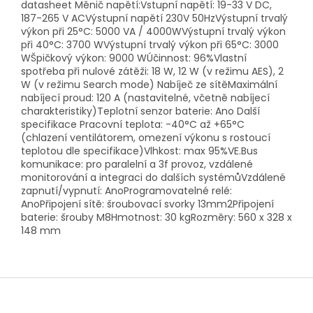
datasheet Měnič napětí:Vstupní napětí: 19-33 V DC,
187-265 V ACVýstupní napětí 230V 50HzVýstupní trvalý
výkon při 25°C: 5000 VA / 4000WVýstupní trvalý výkon
při 40°C: 3700 WVýstupní trvalý výkon při 65°C: 3000
WŠpičkový výkon: 9000 WÚčinnost: 96%Vlastní
spotřeba při nulové zátěži: 18 W, 12 W (v režimu AES), 2
W (v režimu Search mode) Nabíječ ze sítěMaximální
nabíjecí proud: 120 A (nastavitelné, včetně nabíjecí
charakteristiky)Teplotní senzor baterie: Ano Další
specifikace Pracovní teplota: -40°C až +65°C
(chlazení ventilátorem, omezení výkonu s rostoucí
teplotou dle specifikace)Vlhkost: max 95%VE.Bus
komunikace: pro paralelní a 3f provoz, vzdálené
monitorování a integraci do dalších systémůVzdálené
zapnutí/vypnutí: AnoProgramovatelné relé:
AnoPřipojení sítě: šroubovací svorky 13mm2Připojení
baterie: šrouby M8Hmotnost: 30 kgRozměry: 560 x 328 x
148 mm
Z
á