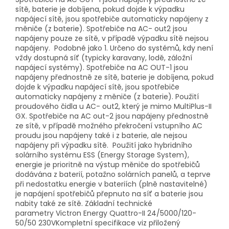
sítě, baterie je dobíjena, pokud dojde k výpadku
napájecí sítě, jsou spotřebiče automaticky napájeny z
měniče (z baterie). Spotřebiče na AC- out2 jsou
napájeny pouze ze sítě, v případě výpadku sítě nejsou
napájeny. Podobné jako 1. Určeno do systémů, kdy není
vždy dostupná síť (typicky karavany, lodě, záložní
napájecí systémy). Spotřebiče na AC OUT-1 jsou
napájeny přednostně ze sítě, baterie je dobíjena, pokud
dojde k výpadku napájecí sítě, jsou spotřebiče
automaticky napájeny z měniče (z baterie). Použití
proudového čidla u AC- out2, který je mimo MultiPlus-II
GX. Spotřebiče na AC out-2 jsou napájeny přednostně
ze sítě, v případě možného překročení vstupního AC
proudu jsou napájeny také i z baterie, ale nejsou
napájeny při výpadku sítě. Použití jako hybridního
solárního systému ESS (Energy Storage System),
energie je prioritně na výstup měniče do spotřebičů
dodávána z baterií, potažno solárních panelů, a teprve
při nedostatku energie v bateriích (plně nastavitelné)
je napájení spotřebičů přepnuto na síť a baterie jsou
nabity také ze sítě. Základní technické
parametry Victron Energy Quattro-II 24/5000/120-
50/50 230VKompletní specifikace viz přiložený