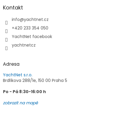
p
a
Kontakt
t
í
info
@
yachtnet.cz
+420 233 354 050
YachtNet facebook
yachtnetcz
Adresa
YachtNet s.r.o.
Brdlíkova 288/1e, 150 00 Praha 5
Po - Pá 8:30-16:00 h
zobrazit na mapě