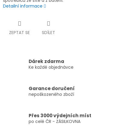
spotřebičů ze sítě a z baterií.
Detailní informace
ZEPTAT SE
SDÍLET
Dárek zdarma
Ke každé objednávce
Garance doručení
nepoškozeného zboží
Přes 3000 výdejních míst
po celé ČR - ZÁSILKOVNA