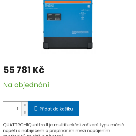
55 781 Kč
Měrná
Na objednání
cena:
Přidat do košíku
QUATTRO-IIQuattro II je multifunkční zařízení typu měnič
napětí s nabíječem a přepínáním mezi napájením