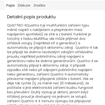
Popis
Diskuze
Značka
Detailní popis produktu
QUATTRO-IIQuattro II je multifunkční zařízení typu
měnič napětí s nabíječem a přepínáním mezi
napájením spotřebičů ze sítě a z baterií. Funkčně je
totožný s řadou MultiPlus, ale může přijímat dva
střídavé vstupy (například síť a generátor) a
automaticky se připojí k aktivnímu zdroji. Quattro-II tak
lze připojit ke dvěma nezávislým zdrojům střídavého
proudu, například pobřežnímu zdroji napájení a
generátoru nebo ke dvěma generátorům. Quattro-II se
automaticky připojí k aktivnímu zdroji. V případě
výpadku sítě nebo při odpojení pobřežního napájení
nebo generátoru, zařízení Quattro-II automaticky
převezme napájení připojené zátěže z baterií. Vše se
děje tak rychle (tj. za méně než 20 milisekund), že
počítače a jiná elektronická zařízení budou fungovat
bez přerušení. Druhý výstup je aktivní, jenom když
střídavý proud je dostupný na jednom ze vstupů
zařízení Quattro-II. K tomuto výstupu lze připojovat