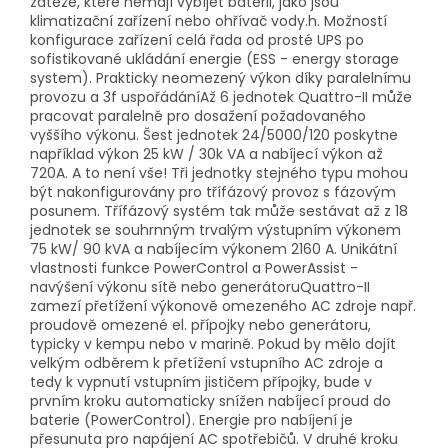
zátěže, které nemají vybíjet baterii, jako jsou
klimatizační zařízení nebo ohřívač vody.h. Možností
konfigurace zařízení celá řada od prosté UPS po
sofistikované ukládání energie (ESS - energy storage
system). Prakticky neomezený výkon díky paralelnímu
provozu a 3f uspořádáníAž 6 jednotek Quattro-II může
pracovat paralelně pro dosažení požadovaného
vyššího výkonu. Šest jednotek 24/5000/120 poskytne
například výkon 25 kW / 30k VA a nabíjecí výkon až
720A. A to není vše! Tři jednotky stejného typu mohou
být nakonfigurovány pro třífázový provoz s fázovým
posunem. Třífázový systém tak může sestávat až z 18
jednotek se souhrnným trvalým výstupním výkonem
75 kW/ 90 kVA a nabíjecím výkonem 2160 A. Unikátní
vlastnosti funkce PowerControl a PowerAssist -
navýšení výkonu sítě nebo generátoruQuattro-II
zamezí přetížení výkonově omezeného AC zdroje např.
proudově omezené el. přípojky nebo generátoru,
typicky v kempu nebo v marině. Pokud by mělo dojít
velkým odběrem k přetížení vstupního AC zdroje a
tedy k vypnutí vstupním jističem přípojky, bude v
prvním kroku automaticky snížen nabíjecí proud do
baterie (PowerControl). Energie pro nabíjení je
přesunuta pro napájení AC spotřebičů. V druhé kroku