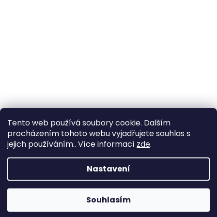
Tento web používá soubory cookie. Dalším
procházením tohoto webu vyjadřujete souhlas s
jejich používáním.. Více informací
zde
.
Vytvořil Shoptet
Nastavení
Copyright 2026
YachtNet shop
. Všechna práva
Souhlasím
vyhrazena.