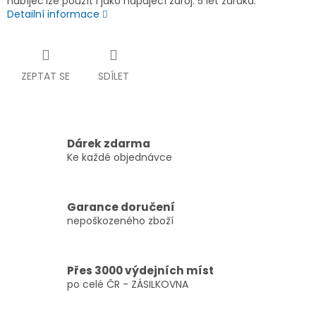
nabíječ lze použít i jako napájecí zdroj. 5 let záruka.
Detailní informace
ZEPTAT SE
SDÍLET
Dárek zdarma
Ke každé objednávce
Garance doručení
nepoškozeného zboží
Přes 3000 výdejních míst
po celé ČR - ZÁSILKOVNA