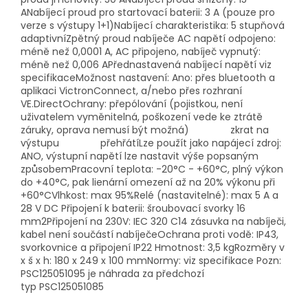
ANabíjecí proud pro startovací baterii: 3 A (pouze pro
verze s výstupy 1+1)Nabíjecí charakteristika: 5 stupňová
adaptivníZpětný proud nabíječe AC napětí odpojeno:
méně než 0,0001 A, AC připojeno, nabíječ vypnutý:
méně než 0,006 APřednastavená nabíjecí napětí viz
specifikaceMožnost nastavení: Ano: přes bluetooth a
aplikaci VictronConnect, a/nebo přes rozhraní
VE.DirectOchrany: přepólování (pojistkou, není
uživatelem vyměnitelná, poškození vede ke ztrátě
záruky, oprava nemusí být možná) zkrat na
výstupu přehřátíLze použít jako napájecí zdroj:
ANO, výstupní napětí lze nastavit výše popsaným
způsobemPracovní teplota: -20°C - +60°C, plný výkon
do +40°C, pak lienární omezení až na 20% výkonu při
+60°CVlhkost: max 95%Relé (nastavitelné): max 5 A a
28 V DC Připojení k baterii: šroubovací svorky 16
mm2Připojení na 230V: IEC 320 C14 zásuvka na nabíječi,
kabel není součástí nabíječeOchrana proti vodě: IP43,
svorkovnice a připojení IP22 Hmotnost: 3,5 kgRozměry v
x š x h: 180 x 249 x 100 mmNormy: viz specifikace Pozn:
PSC125051095 je náhrada za předchozí
typ PSC125051085