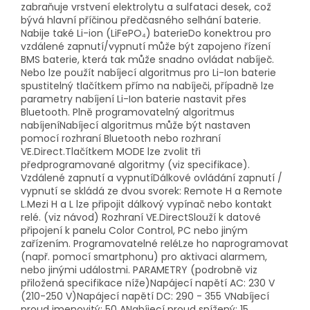
zabraňuje vrstvení elektrolytu a sulfataci desek, což
bývá hlavní příčinou předčasného selhání baterie.
Nabije také Li-ion (LiFePO₄) baterieDo konektrou pro
vzdálené zapnutí/vypnutí může být zapojeno řízení
BMS baterie, která tak může snadno ovládat nabíječ.
Nebo lze použít nabíjecí algoritmus pro Li-Ion baterie
spustitelný tlačítkem přímo na nabíječi, případně lze
parametry nabíjení Li-Ion baterie nastavit přes
Bluetooth. Plně programovatelný algoritmus
nabíjeníNabíjecí algoritmus může být nastaven
pomocí rozhraní Bluetooth nebo rozhraní
VE.Direct.Tlačítkem MODE lze zvolit tři
předprogramované algoritmy (viz specifikace).
Vzdálené zapnutí a vypnutíDálkové ovládání zapnutí /
vypnutí se skládá ze dvou svorek: Remote H a Remote
L.Mezi H a L lze připojit dálkový vypínač nebo kontakt
relé. (viz návod) Rozhraní VE.DirectSlouží k datové
připojení k panelu Color Control, PC nebo jiným
zařízením. Programovatelné reléLze ho naprogramovat
(např. pomocí smartphonu) pro aktivaci alarmem,
nebo jinými událostmi. PARAMETRY (podrobně viz
přiložená specifikace níže)Napájecí napětí AC: 230 V
(210-250 V)Napájecí napětí DC: 290 - 355 VNabíjecí
proud jmenovitý: 50 ANabíjecí proud snížený: 15