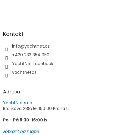
Z
á
p
a
Kontakt
t
í
info
@
yachtnet.cz
+420 233 354 050
YachtNet facebook
yachtnetcz
Adresa
YachtNet s.r.o.
Brdlíkova 288/1e, 150 00 Praha 5
Po - Pá 8:30-16:00 h
zobrazit na mapě