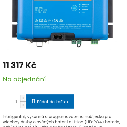
11 317 Kč
Měrná
Na objednání
cena:
Přidat do košíku
Inteligentní, výkonná a programovatelná nabíječka pro
všechny druhy olověných baterií a Li-Ion (LiFePO4) baterie,