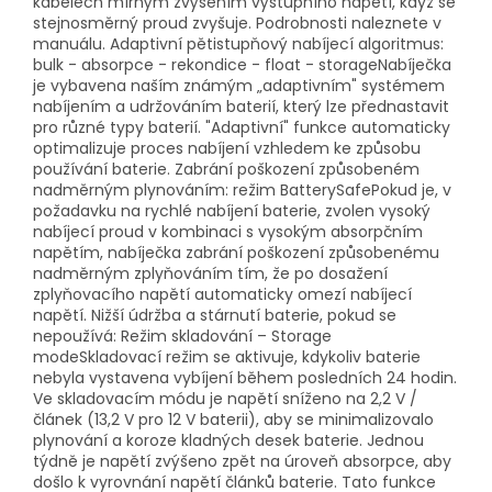
kabelech mírným zvýšením výstupního napětí, když se
stejnosměrný proud zvyšuje. Podrobnosti naleznete v
manuálu. Adaptivní pětistupňový nabíjecí algoritmus:
bulk - absorpce - rekondice - float - storageNabíječka
je vybavena naším známým „adaptivním" systémem
nabíjením a udržováním baterií, který lze přednastavit
pro různé typy baterií. "Adaptivní" funkce automaticky
optimalizuje proces nabíjení vzhledem ke způsobu
používání baterie. Zabrání poškození způsobeném
nadměrným plynováním: režim BatterySafePokud je, v
požadavku na rychlé nabíjení baterie, zvolen vysoký
nabíjecí proud v kombinaci s vysokým absorpčním
napětím, nabíječka zabrání poškození způsobenému
nadměrným zplyňováním tím, že po dosažení
zplyňovacího napětí automaticky omezí nabíjecí
napětí. Nižší údržba a stárnutí baterie, pokud se
nepoužívá: Režim skladování – Storage
modeSkladovací režim se aktivuje, kdykoliv baterie
nebyla vystavena vybíjení během posledních 24 hodin.
Ve skladovacím módu je napětí sníženo na 2,2 V /
článek (13,2 V pro 12 V baterii), aby se minimalizovalo
plynování a koroze kladných desek baterie. Jednou
týdně je napětí zvýšeno zpět na úroveň absorpce, aby
došlo k vyrovnání napětí článků baterie. Tato funkce