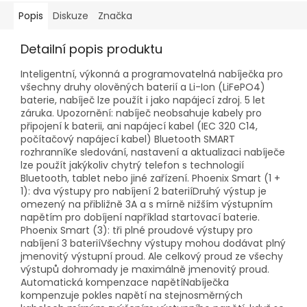
Popis
Diskuze
Značka
Detailní popis produktu
Inteligentní, výkonná a programovatelná nabíječka pro
všechny druhy olověných baterií a Li-Ion (LiFePO4)
baterie, nabíječ lze použít i jako napájecí zdroj. 5 let
záruka. Upozornění: nabíječ neobsahuje kabely pro
připojení k baterii, ani napájecí kabel (IEC 320 C14,
počítačový napájecí kabel) Bluetooth SMART
rozhranníKe sledování, nastavení a aktualizaci nabíječe
lze použít jakýkoliv chytrý telefon s technologií
Bluetooth, tablet nebo jiné zařízení. Phoenix Smart (1 +
1): dva výstupy pro nabíjení 2 bateriíDruhý výstup je
omezený na přibližně 3A a s mírně nižším výstupním
napětím pro dobíjení například startovací baterie.
Phoenix Smart (3): tři plné proudové výstupy pro
nabíjení 3 bateriíVšechny výstupy mohou dodávat plný
jmenovitý výstupní proud. Ale celkový proud ze všechy
výstupů dohromady je maximálně jmenovitý proud.
Automatická kompenzace napětíNabíječka
kompenzuje pokles napětí na stejnosměrných