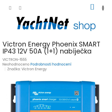
Přejít
NÁKUP
na
obsah
KOŠÍK
Victron Energy Phoenix SMART
IP43 12V 50A (1+1) nabíječka
VICTRON-1555
Průměrné
Neohodnoceno
Podrobnosti hodnocení
hodnocení
Značka:
Victron Energy
produktu
je
0,0
z
5
hvězdiček.