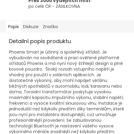
Přes 3000 výdejních míst
po celé ČR - ZÁSILKOVNA
Popis
Diskuze
Značka
Detailní popis produktu
Phoenix Smart je účinný a spolehlivý střídač. Je
vybudován na osvědčené a praxí ověřené platformě
střídačů Phoenix a má nyní nový štíhlejší design a plně
kovové pouzdro. Široký rozsah vstupního napětí je
vhodný pro použití v solárních aplikacích. Je
dostatečně výkonný, aby mohl napájet většinu
běžných spotřebičů v automobilu, lodi, karavanu nebo
doma. Toroidní transformátor poskytuje vysokou
maximální kapacitu impulzního výkonu, stabilní napětí,
frekvenci a vysoce kvalitní sinusovou vlnu. Instalace je
jednodušší než kdykoliv předtím díky terminálům, které
jsou nyní pro instalatéra dostupnější, což umožňuje
profesionálnější provedení. Se zabudovanou
technologií Bluetooth je nastavení vašeho vysoce
výkonného měniče snadnější než kdykoliv předtím.