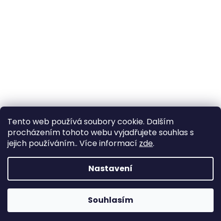
Tento web používá soubory cookie. Dalším
procházením tohoto webu vyjadřujete souhlas s
jejich používáním.. Více informací
zde
.
Vytvořil Shoptet
Nastavení
Copyright 2026
YachtNet shop
. Všechna práva
Souhlasím
vyhrazena.