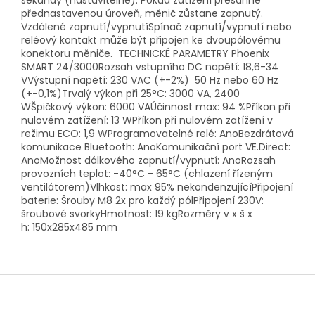
sekundy (nastavitelné). Pokud zatížení přesáhne
přednastavenou úroveň, měnič zůstane zapnutý.
Vzdálené zapnutí/vypnutíSpínač zapnutí/vypnutí nebo
reléový kontakt může být připojen ke dvoupólovému
konektoru měniče. TECHNICKÉ PARAMETRY Phoenix
SMART 24/3000Rozsah vstupního DC napětí: 18,6-34
VVýstupní napětí: 230 VAC (+-2%) 50 Hz nebo 60 Hz
(+-0,1%)Trvalý výkon při 25°C: 3000 VA, 2400
WŠpičkový výkon: 6000 VAÚčinnost max: 94 %Příkon při
nulovém zatížení: 13 WPříkon při nulovém zatížení v
režimu ECO: 1,9 WProgramovatelné relé: AnoBezdrátová
komunikace Bluetooth: AnoKomunikační port VE.Direct:
AnoMožnost dálkového zapnutí/vypnutí: AnoRozsah
provozních teplot: -40°C - 65°C (chlazení řízeným
ventilátorem)Vlhkost: max 95% nekondenzujícíPřipojení
baterie: Šrouby M8 2x pro každý pólPřipojení 230V:
šroubové svorkyHmotnost: 19 kgRozměry v x š x
h: 150x285x485 mm
Z
á
p