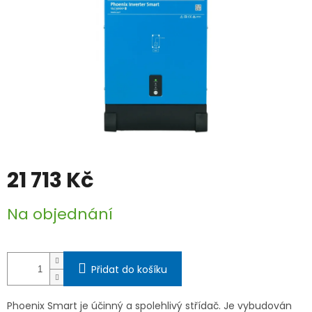
21 713 Kč
Měrná
Na objednání
cena:
Přidat do košíku
Phoenix Smart je účinný a spolehlivý střídač. Je vybudován