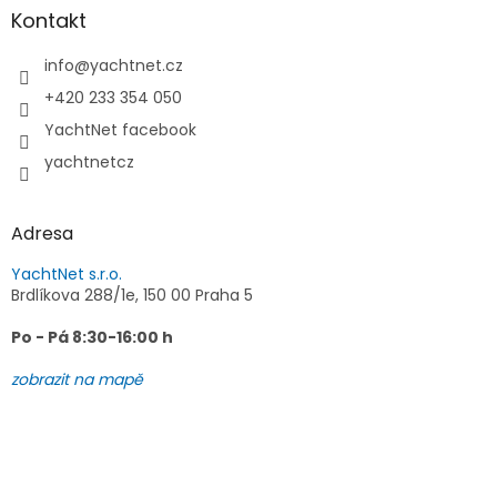
a
Kontakt
t
í
info
@
yachtnet.cz
+420 233 354 050
YachtNet facebook
yachtnetcz
Adresa
YachtNet s.r.o.
Brdlíkova 288/1e, 150 00 Praha 5
Po - Pá 8:30-16:00 h
zobrazit na mapě