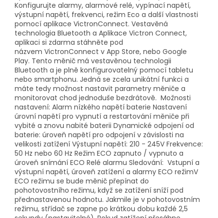
Konfigurujte alarmy, alarmové relé, vypínací napětí,
výstupní napětí, frekvenci, režim Eco a další vlastnosti
pomocí aplikace VictronConnect. Vestavěná
technologia Bluetooth a Aplikace Victron Connect,
aplikaci si zdarma stáhněte pod
názvem VictronConnect v App Store, nebo Google
Play. Tento měnič má vestavěnou technologii
Bluetooth a je plně konfigurovatelný pomocí tabletu
nebo smartphonu. Jedná se zcela unikátní funkci a
máte tedy možnost nastavit parametry měniče a
monitorovat chod jednoduše bezdrátově. Možnosti
nastavení: Alarm nízkého napětí baterie Nastavení
úrovní napětí pro vypnutí a restartování měniče při
vybité a znovu nabité baterii Dynamické odpojení od
baterie: úroveň napětí pro odpojení v závislosti na
velikosti zatížení Výstupní napětí: 210 - 245V Frekvence:
50 Hz nebo 60 Hz Režim ECO zapnuto / vypnuto a
úroveň snímání ECO Relé alarmu Sledování: Vstupní a
výstupní napětí, úroveň zatížení a alarmy ECO režimV
ECO režimu se bude měnič přepínat do
pohotovostního režimu, když se zatížení sníží pod
přednastavenou hodnotu. Jakmile je v pohotovostním
režimu, střídač se zapne po krátkou dobu každé 2,5