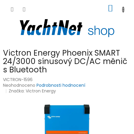
Přejít
NÁKUP
na
obsah
KOŠÍK
Victron Energy Phoenix SMART
24/3000 sínusový DC/AC měnič
s Bluetooth
VICTRON-1596
Průměrné
Neohodnoceno
Podrobnosti hodnocení
hodnocení
Značka:
Victron Energy
produktu
je
0,0
z
5
hvězdiček.