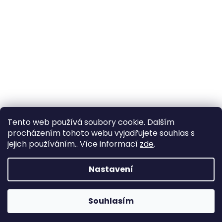
Tento web používá soubory cookie. Dalším
procházením tohoto webu vyjadřujete souhlas s
jejich používáním.. Více informací
zde
.
Vytvořil Shoptet
Nastavení
Copyright 2026
YachtNet shop
. Všechna práva
Souhlasím
vyhrazena.