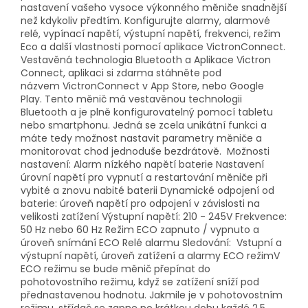
nastavení vašeho vysoce výkonného měniče snadnější
než kdykoliv předtím. Konfigurujte alarmy, alarmové
relé, vypínací napětí, výstupní napětí, frekvenci, režim
Eco a další vlastnosti pomocí aplikace VictronConnect.
Vestavěná technologia Bluetooth a Aplikace Victron
Connect, aplikaci si zdarma stáhněte pod
názvem VictronConnect v App Store, nebo Google
Play. Tento měnič má vestavěnou technologii
Bluetooth a je plně konfigurovatelný pomocí tabletu
nebo smartphonu. Jedná se zcela unikátní funkci a
máte tedy možnost nastavit parametry měniče a
monitorovat chod jednoduše bezdrátově. Možnosti
nastavení: Alarm nízkého napětí baterie Nastavení
úrovní napětí pro vypnutí a restartování měniče při
vybité a znovu nabité baterii Dynamické odpojení od
baterie: úroveň napětí pro odpojení v závislosti na
velikosti zatížení Výstupní napětí: 210 - 245V Frekvence:
50 Hz nebo 60 Hz Režim ECO zapnuto / vypnuto a
úroveň snímání ECO Relé alarmu Sledování: Vstupní a
výstupní napětí, úroveň zatížení a alarmy ECO režimV
ECO režimu se bude měnič přepínat do
pohotovostního režimu, když se zatížení sníží pod
přednastavenou hodnotu. Jakmile je v pohotovostním