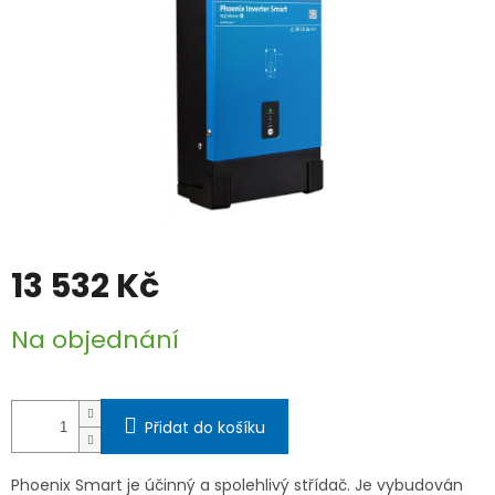
13 532 Kč
Měrná
Na objednání
cena:
Přidat do košíku
Phoenix Smart je účinný a spolehlivý střídač. Je vybudován