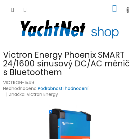
Přejít
NÁKUP
na
obsah
KOŠÍK
Victron Energy Phoenix SMART
24/1600 sínusový DC/AC měnič
s Bluetoothem
VICTRON-1549
Průměrné
Neohodnoceno
Podrobnosti hodnocení
hodnocení
Značka:
Victron Energy
produktu
je
0,0
z
5
hvězdiček.