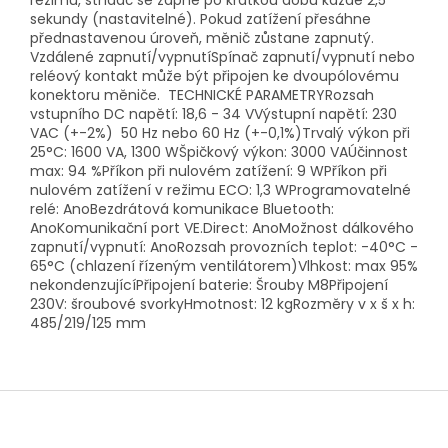
režimu, střídač se zapne po krátkou dobu každé 2,5
sekundy (nastavitelné). Pokud zatížení přesáhne
přednastavenou úroveň, měnič zůstane zapnutý.
Vzdálené zapnutí/vypnutíSpínač zapnutí/vypnutí nebo
reléový kontakt může být připojen ke dvoupólovému
konektoru měniče. TECHNICKÉ PARAMETRYRozsah
vstupního DC napětí: 18,6 - 34 VVýstupní napětí: 230
VAC (+-2%) 50 Hz nebo 60 Hz (+-0,1%)Trvalý výkon při
25°C: 1600 VA, 1300 WŠpičkový výkon: 3000 VAÚčinnost
max: 94 %Příkon při nulovém zatížení: 9 WPříkon při
nulovém zatížení v režimu ECO: 1,3 WProgramovatelné
relé: AnoBezdrátová komunikace Bluetooth:
AnoKomunikační port VE.Direct: AnoMožnost dálkového
zapnutí/vypnutí: AnoRozsah provozních teplot: -40°C -
65°C (chlazení řízeným ventilátorem)Vlhkost: max 95%
nekondenzujícíPřipojení baterie: Šrouby M8Připojení
230V: šroubové svorkyHmotnost: 12 kgRozměry v x š x h:
485/219/125 mm
Z
á
p