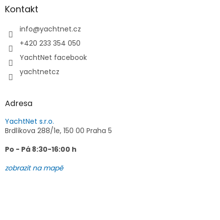
a
Kontakt
t
í
info
@
yachtnet.cz
+420 233 354 050
YachtNet facebook
yachtnetcz
Adresa
YachtNet s.r.o.
Brdlíkova 288/1e, 150 00 Praha 5
Po - Pá 8:30-16:00 h
zobrazit na mapě