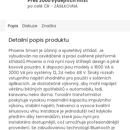
Přes 3000 výdejních míst
po celé ČR - ZÁSILKOVNA
Popis
Diskuze
Značka
Detailní popis produktu
Phoenix Smart je účinný a spolehlivý střídač. Je
vybudován na osvědčené a praxí ověřené platformě
střídačů Phoenix a má nyní nový štíhlejší design a plně
kovové pouzdro. K dispozici jsou modely o 1600 VA a
2000 VA pro systémy 12, 24 nebo 48 V. Široký rozsah
vstupního napětí vhodného pro použití v solárních
aplikacích. Je dostatečně výkonný, aby mohl napájet
většinu běžných spotřebičů v automobilu, lodi,
karavanu nebo doma. Toroidní transformátor
poskytuje vysokou maximální kapacitu impulzního
výkonu, stabilní napětí, frekvenci a vysoce kvalitní
sinusovou vlnu. Instalace je jednodušší než kdykoliv
předtím díky terminálům, které jsou nyní pro
instalatéra dostupnější, což umožňuje profesionálnější
provedení. Se zabudovanou technologií Bluetooth je