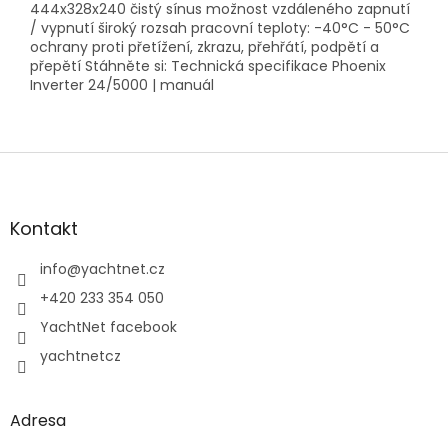
444x328x240 čistý sínus možnost vzdáleného zapnutí
/ vypnutí široký rozsah pracovní teploty: -40°C - 50°C
ochrany proti přetížení, zkrazu, přehřátí, podpětí a
přepětí Stáhněte si: Technická specifikace Phoenix
Inverter 24/5000 | manuál
Z
á
p
a
Kontakt
t
í
info
@
yachtnet.cz
+420 233 354 050
YachtNet facebook
yachtnetcz
Adresa