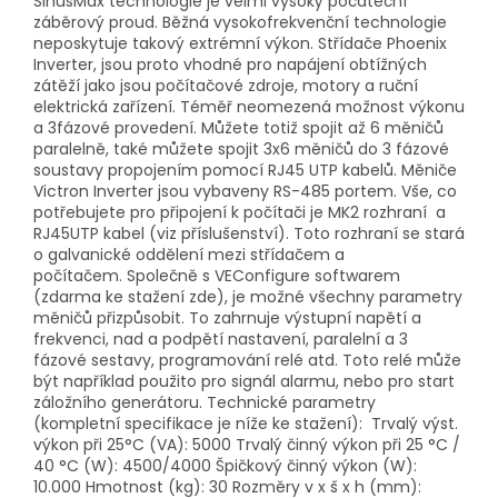
SinusMax technologie je velmi vysoký počáteční
záběrový proud. Běžná vysokofrekvenční technologie
neposkytuje takový extrémní výkon. Střídače Phoenix
Inverter, jsou proto vhodné pro napájení obtížných
zátěží jako jsou počítačové zdroje, motory a ruční
elektrická zařízení. Téměř neomezená možnost výkonu
a 3fázové provedení. Můžete totiž spojit až 6 měničů
paralelně, také můžete spojit 3x6 měničů do 3 fázové
soustavy propojením pomocí RJ45 UTP kabelů. Měniče
Victron Inverter jsou vybaveny RS-485 portem. Vše, co
potřebujete pro připojení k počítači je MK2 rozhraní a
RJ45UTP kabel (viz příslušenství). Toto rozhraní se stará
o galvanické oddělení mezi střídačem a
počítačem. Společně s VEConfigure softwarem
(zdarma ke stažení zde), je možné všechny parametry
měničů přizpůsobit. To zahrnuje výstupní napětí a
frekvenci, nad a podpětí nastavení, paralelní a 3
fázové sestavy, programování relé atd. Toto relé může
být například použito pro signál alarmu, nebo pro start
záložního generátoru. Technické parametry
(kompletní specifikace je níže ke stažení): Trvalý výst.
výkon při 25°C (VA): 5000 Trvalý činný výkon při 25 °C /
40 °C (W): 4500/4000 Špičkový činný výkon (W):
10.000 Hmotnost (kg): 30 Rozměry v x š x h (mm):