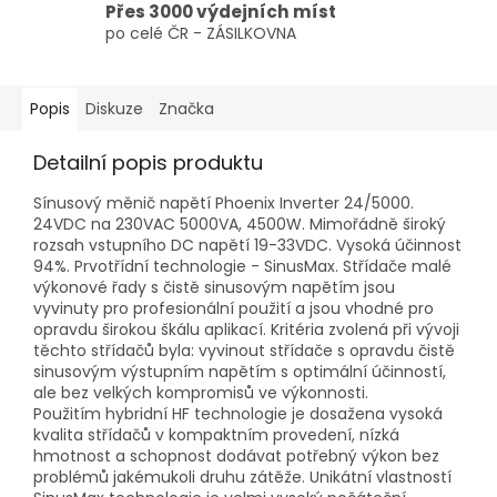
Přes 3000 výdejních míst
po celé ČR - ZÁSILKOVNA
Popis
Diskuze
Značka
Detailní popis produktu
Sínusový měnič napětí Phoenix Inverter 24/5000.
24VDC na 230VAC 5000VA, 4500W. Mimořádně široký
rozsah vstupního DC napětí 19-33VDC. Vysoká účinnost
94%. Prvotřídní technologie - SinusMax. Střídače malé
výkonové řady s čistě sinusovým napětím jsou
vyvinuty pro profesionální použití a jsou vhodné pro
opravdu širokou škálu aplikací. Kritéria zvolená při vývoji
těchto střídačů byla: vyvinout střídače s opravdu čistě
sinusovým výstupním napětím s optimální účinností,
ale bez velkých kompromisů ve výkonnosti.
Použitím hybridní HF technologie je dosažena vysoká
kvalita střídačů v kompaktním provedení, nízká
hmotnost a schopnost dodávat potřebný výkon bez
problémů jakémukoli druhu zátěže. Unikátní vlastností