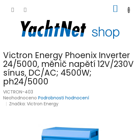
Přejít
NÁKUP
na
obsah
KOŠÍK
Victron Energy Phoenix Inverter
24/5000, měnič napětí 12V/230V
sínus, DC/AC; 4500W;
ph24/5000
VICTRON-403
Průměrné
Neohodnoceno
Podrobnosti hodnocení
hodnocení
Značka:
Victron Energy
produktu
je
0,0
z
5
hvězdiček.