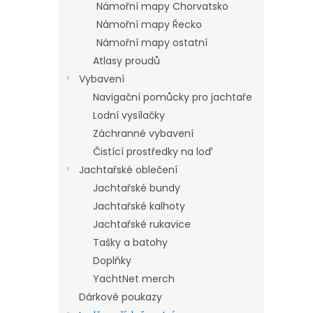
a
Námořní mapy Chorvatsko
hvězdič
n
Námořní mapy Řecko
e
Námořní mapy ostatní
l
Atlasy proudů
Vybavení
Navigační pomůcky pro jachtaře
Lodní vysílačky
Záchranné vybavení
Čistící prostředky na loď
Jachtařské oblečení
Jachtařské bundy
Jachtařské kalhoty
Jachtařské rukavice
Tašky a batohy
Doplňky
YachtNet merch
Dárkové poukazy