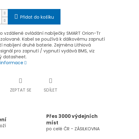
Přidat do košíku
ro vzdálené ovládání nabíječky SMART Orion-Tr
zolované. Kabel se používá k dálkovému zapnutí
í nabíjení druhé baterie. Zejména Lithiová
 signál pro zapnutí / vypnutí vydává BMS, viz
ný datasheet.
í informace
ZEPTAT SE
SDÍLET
Přes 3000 výdejních
ení
míst
oží
po celé ČR - ZÁSILKOVNA