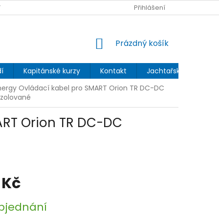
 OCHRANY OSOBNÍCH ÚDAJŮ
Přihlášení
NÁKUPNÍ
Prázdný košík
KOŠÍK
í
Kapitánské kurzy
Kontakt
Jachtařský blog
nergy Ovládací kabel pro SMART Orion TR DC-DC
izolované
MART Orion TR DC-DC
 Kč
bjednání