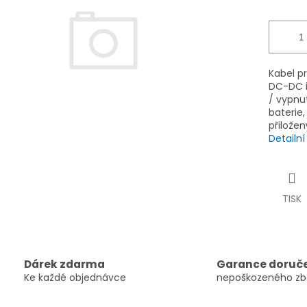
ek.
Kabel p
DC-DC i
/ vypnut
baterie,
přilože
Detailn
TISK
Dárek zdarma
Garance doruč
Ke každé objednávce
nepoškozeného zb