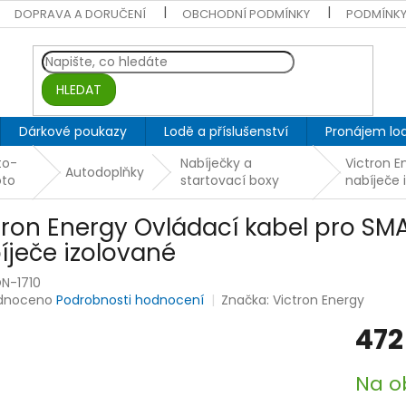
DOPRAVA A DORUČENÍ
OBCHODNÍ PODMÍNKY
PODMÍNKY
HLEDAT
Dárkové poukazy
Lodě a příslušenství
Pronájem lod
to-
Nabíječky a
Victron E
Autodoplňky
to
startovací boxy
nabíječe 
tron Energy Ovládací kabel pro S
íječe izolované
N-1710
rné
dnoceno
Podrobnosti hodnocení
Značka:
Victron Energy
ení
472
tu
Měrná
Na o
cena: