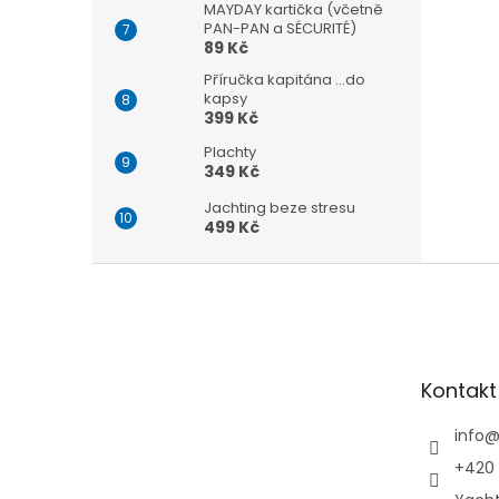
MAYDAY kartička (včetně
PAN-PAN a SÉCURITÉ)
89 Kč
Příručka kapitána ...do
kapsy
399 Kč
Plachty
349 Kč
Jachting beze stresu
499 Kč
Z
á
p
a
t
Kontakt
í
info
+420 