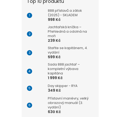
Top 10 produktů
888 přístavů a zátok
(2025) - SKLADEM
998 Kč
Jachtařská knížka –
Přehledná a odolná na
moři
239 Kč
Staňte se kapitánem, 4.
vydání
599 Kč
Sada 888 jachtař –
kompletní výbava
kapitána
1 999 Kč
Day skipper - RYA
349 Kč
Přístavní manévry, velký
obrazový manuál (3.
vydání)
630 Kč