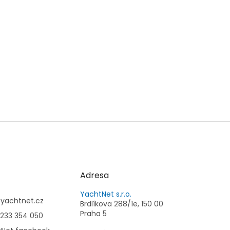
Adresa
YachtNet s.r.o.
@
yachtnet.cz
Brdlíkova 288/1e, 150 00
Praha 5
233 354 050