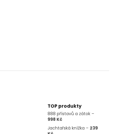
TOP produkty
888 přístavů a zátok –
998 Kč
Jachtařská knížka –
239
Kč