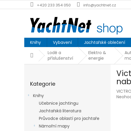
Přejít
+420 233 354 050
info@yachtnet.cz
na
obsah
Knihy
Vybavení
Jachtařské oblečení
Lodě a
Elektro &
Au
Domů
příslušenství
energie
mo
P
Vic
o
Přeskočit
s
nab
Kategorie
kategorie
t
VICTRO
r
Knihy
Průmě
Neoho
a
hodnoc
Učebnice jachtingu
n
produk
Jachtařská literatura
n
je
í
Průvodce oblastí pro jachtaře
0,0
p
z
Námořní mapy
5