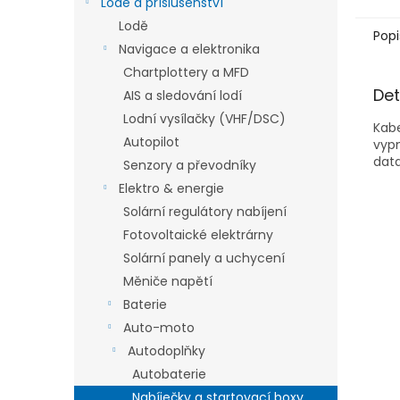
Lodě a příslušenství
Lodě
Popi
Navigace a elektronika
Chartplottery a MFD
Det
AIS a sledování lodí
Lodní vysílačky (VHF/DSC)
Kabe
Autopilot
vypn
dat
Senzory a převodníky
Elektro & energie
Solární regulátory nabíjení
Fotovoltaické elektrárny
Solární panely a uchycení
Měniče napětí
Baterie
Auto-moto
Autodoplňky
Autobaterie
Nabíječky a startovací boxy