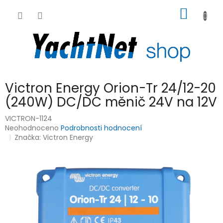
Přejít
NÁKUP
na
obsah
KOŠÍK
Victron Energy Orion-Tr 24/12-20
(240W) DC/DC měnič 24V na 12V
VICTRON-1124
Průměrné
Neohodnoceno
Podrobnosti hodnocení
hodnocení
Značka:
Victron Energy
produktu
je
0,0
z
5
hvězdiček.