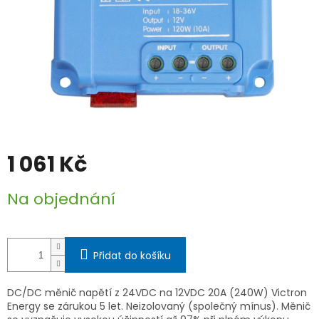
1 061 Kč
Měrná
Na objednání
cena:
Přidat do košíku
DC/DC měnič napětí z 24VDC na 12VDC 20A (240W) Victron
Energy se zárukou 5 let. Neizolovaný (společný mínus). Měnič