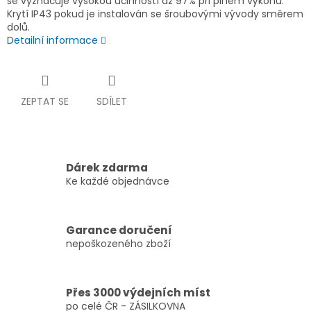
se vyznačuje vysokou účinností až 97% při plném výkonu.
Krytí IP43 pokud je instalován se šroubovými vývody směrem
dolů.
Detailní informace
ZEPTAT SE
SDÍLET
Dárek zdarma
Ke každé objednávce
Garance doručení
nepoškozeného zboží
Přes 3000 výdejních míst
po celé ČR - ZÁSILKOVNA