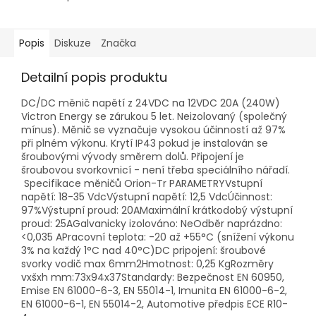
Popis
Diskuze
Značka
Detailní popis produktu
DC/DC měnič napětí z 24VDC na 12VDC 20A (240W)
Victron Energy se zárukou 5 let. Neizolovaný (společný
mínus). Měnič se vyznačuje vysokou účinností až 97%
při plném výkonu. Krytí IP43 pokud je instalován se
šroubovými vývody směrem dolů. Připojení je
šroubovou svorkovnicí - není třeba speciálního nářadí.
Specifikace měničů Orion-Tr PARAMETRYVstupní
napětí: 18-35 VdcVýstupní napětí: 12,5 VdcÚčinnost:
97%Výstupní proud: 20AMaximální krátkodobý výstupní
proud: 25AGalvanicky izolováno: NeOdběr naprázdno:
<0,035 APracovní teplota: -20 až +55°C (snížení výkonu
3% na každý 1°C nad 40°C)DC pripojení: šroubové
svorky vodič max 6mm2Hmotnost: 0,25 KgRozměry
vxšxh mm:73x94x37Standardy: Bezpečnost EN 60950,
Emise EN 61000-6-3, EN 55014-1, Imunita EN 61000-6-2,
EN 61000-6-1, EN 55014-2, Automotive předpis ECE R10-