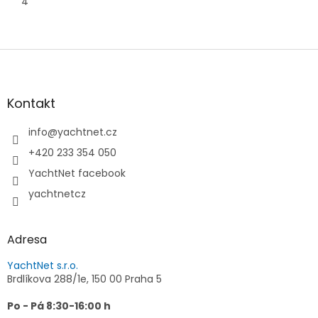
4
Z
á
p
a
Kontakt
t
í
info
@
yachtnet.cz
+420 233 354 050
YachtNet facebook
yachtnetcz
Adresa
YachtNet s.r.o.
Brdlíkova 288/1e, 150 00 Praha 5
Po - Pá 8:30-16:00 h