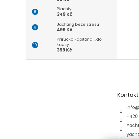
Plachty
349 Kč
Jachting beze stresu
499 Kč
Příručka kapitána ...do
kapsy
399 Kč
Z
á
p
a
t
Kontakt
í
info
+420 
Yach
yach