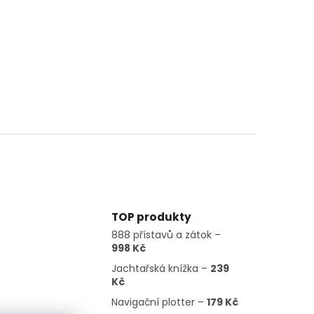
TOP produkty
888 přístavů a zátok –
998 Kč
Jachtařská knížka –
239
Kč
Navigační plotter –
179 Kč