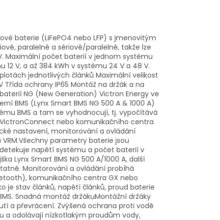
átové baterie (LiFePO4 nebo LFP) s jmenovitým
riově, paralelně a sériově/paralelně, takže lze
V. Maximální počet baterií v jednom systému
u 12 V, a až 384 kWh v systému 24 V a 48 V.
plotách jednotlivých článků Maximální velikost
V Třída ochrany IP65 Montáž na držák a na
 baterií NG (New Generation) Victron Energy ve
xterní BMS (Lynx Smart BMS NG 500 A & 1000 A)
stému BMS a tam se vyhodnocují, tj. vypočítává
mu VictronConnect nebo komunikačního centra
cké nastavení, monitorování a ovládání
u VRM.Všechny parametry baterie jsou
tekuje napětí systému a počet baterií v
ška Lynx Smart BMS NG 500 A/1000 A, další
atně. Monitorování a ovládání probíhá
uetooth), komunikačního centra GX nebo
 je stav článků, napětí článků, proud baterie
m BMS. Snadná montáž držákuMontážní držáky
uznutí a převrácení. Zvýšená ochrana proti vodě
chu a odolávají nízkotlakým proudům vody,