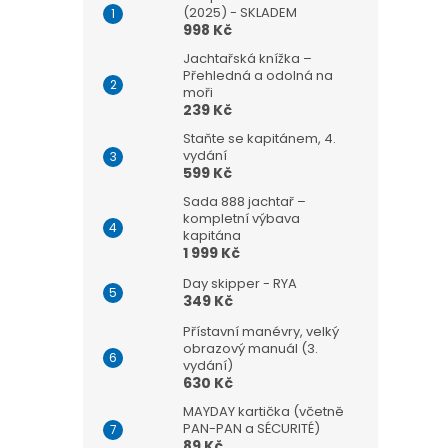
(2025) - SKLADEM
998 Kč
Jachtařská knížka –
Přehledná a odolná na
moři
239 Kč
Staňte se kapitánem, 4.
vydání
599 Kč
Sada 888 jachtař –
kompletní výbava
kapitána
1 999 Kč
Day skipper - RYA
349 Kč
Přístavní manévry, velký
obrazový manuál (3.
vydání)
630 Kč
MAYDAY kartička (včetně
PAN-PAN a SÉCURITÉ)
89 Kč