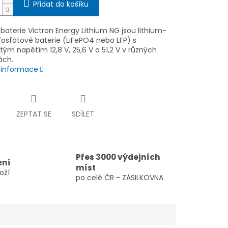
Přidat do košíku
 baterie Victron Energy Lithium NG jsou lithium-
fosfátové baterie (LiFePO4 nebo LFP) s
ým napětím 12,8 V, 25,6 V a 51,2 V v různých
ách.
í informace
ZEPTAT SE
SDÍLET
Přes 3000 výdejních
ení
míst
oží
po celé ČR - ZÁSILKOVNA