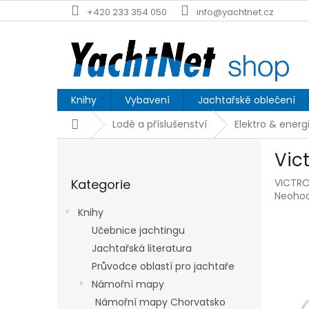
Přejít
+420 233 354 050
info@yachtnet.cz
na
obsah
Knihy
Vybavení
Jachtařské oblečení
Domů
Lodě a příslušenství
Elektro & energ
P
Vic
o
Přeskočit
s
Kategorie
VICTR
kategorie
t
Průmě
Neoho
r
hodnoc
Knihy
a
produk
Učebnice jachtingu
n
je
0,0
Jachtařská literatura
n
z
í
Průvodce oblastí pro jachtaře
5
p
Námořní mapy
hvězdič
a
Námořní mapy Chorvatsko