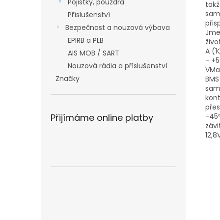
Pojistky, pouzdra
takž
samo
Příslušenství
přis
Bezpečnost a nouzová výbava
Jmen
EPIRB a PLB
živo
A (1
AIS MOB / SART
- +5
Nouzová rádia a příslušenství
VMax
Značky
BMS 
same
kont
přes
Přijímáme online platby
-45°
závi
12,8