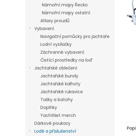
n
Námořní mapy Řecko
e
Námořní mapy ostatní
l
Atlasy proudů
Vybavení
Navigační pomůcky pro jachtaře
Lodní vysílačky
Záchranné vybavení
Čistící prostředky na loď
Jachtařské oblečení
Jachtařské bundy
Jachtařské kalhoty
Jachtařské rukavice
Tašky a batohy
Doplňky
YachtNet merch
Dárkové poukazy
Popi
Lodě a příslušenství