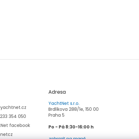
Adresa
YachtNet s.r.o.
@
yachtnet.cz
Brdlíkova 288/1e, 150 00
Praha 5
233 354 050
tNet facebook
Po - Pá 8:30-16:00 h
tnetcz
zobrazit na mapě