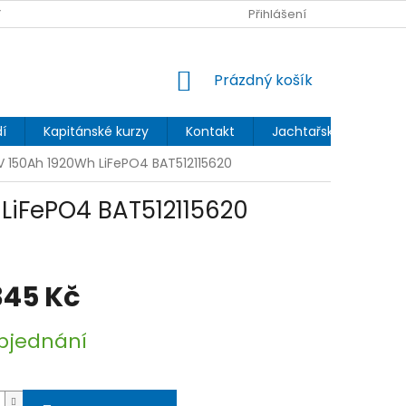
 OCHRANY OSOBNÍCH ÚDAJŮ
Přihlášení
NÁKUPNÍ
Prázdný košík
KOŠÍK
í
Kapitánské kurzy
Kontakt
Jachtařský blog
8V 150Ah 1920Wh LiFePO4 BAT512115620
 LiFePO4 BAT512115620
345 Kč
bjednání