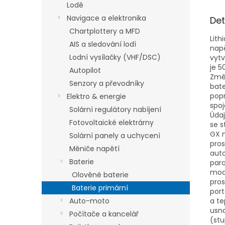
Lodě
Navigace a elektronika
Det
Chartplottery a MFD
Lith
AIS a sledování lodí
napě
Lodní vysílačky (VHF/DSC)
vytv
je 5
Autopilot
Změn
Senzory a převodníky
bate
popr
Elektro & energie
spoj
Solární regulátory nabíjení
Údaj
Fotovoltaické elektrárny
se s
GX n
Solární panely a uchycení
pros
Měniče napětí
aut
Baterie
para
mod
Olověné baterie
pro
Baterie primární
port
Auto-moto
a te
usna
Počítače a kancelář
(stu