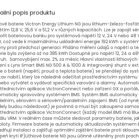
ailní popis produktu
iové baterie Victron Energy Lithium NG jsou lithium-železo-fosf
tím 12,8 V, 25,6 V a 51,2 V v různých kapacitách. Lze je zapojit sé
ořit bateriovou banku pro systémová napětí 12 V, 24 V nebo 48 
0, což vede k maximálnímu uskladnění energie 192 kWh v systém
y proti předchozí generaci: Přidáno měření údajů o napětí a te
rie byla zvýšena až na 385 kWh Dostupné pro napětí 12, 24 a 48
uh. Samovybíjení max. 2% za měsíc Hlavní vlastnosti lithiových
ení s Lynx Smart BMS NG 500 A & 1000 A: Integrovaný shunt v e
e o baterii (napětí, proud a teplota baterie) se přenášejí do sy
tav nabití, který lze následně odečítat prostřednictvím systé
ebo vytvářet a vydávat specifická varování a alarmy. Automati
třednictvím aplikace VictronConnect nebo zařízení GX a portál
omaticky spravovány systémem BMS. Systém BMS automaticky de
lelním, sériovém a sériovém/paralelním zapojení. BMS (od nyněj
ely budou následovat) je povinná a musí být zakoupena samost
střednictvím aplikace VictronConnect (každý model BMS má Bl
álu VRM. V reálném čase můžete sledovat parametry baterie, jako
ploty. Firmware baterie je automaticky aktualizován systéme
dňují instalaci a zajišťují optimální zajištění baterie proti sklo
peň krytí IP)Lithiové baterie NG jsou účinně utěsněny proti pra