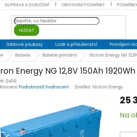
DOPRAVA A DORUČENÍ
OBCHODNÍ PODMÍNKY
PODMÍNKY
HLEDAT
Dárkové poukazy
Lodě a příslušenství
Pronájem lod
ie
Baterie
Baterie primární
Victron Energy NG 12,
tron Energy NG 12,8V 150Ah 1920Wh
ON-2459
rné
dnoceno
Podrobnosti hodnocení
Značka:
Victron Energy
ení
25 
tu
Měrná
Na o
cena:
ek.