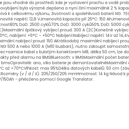
e jsou vhodné do prostředí, kde je vystavení prachu a vodě pro
vybíjení byla výrazně zlepšena a nyní činí maximálně 2 % kapac
pívá k celkovému výkonu, životnosti a spolehlivosti baterií NG.
ovité napětí: 12,8 VJmenovitá kapacita při 25°C: 150 AhJmenovit
tnost80% DoD: 2500 cyklů70% DoD: 3000 cyků50% DoD: 5000 cyklů 
C)Maximální špičkový vybíjecí proud: 300 A (2C)Konečné vybíjecí n
0°C, nabíjení: +5°C - +50°C Nabíjení:Nabíjecí napětí: 14V až 14,
imální nabíjecí proud: 150 AKrátkodobý maximální nabíjecí prou
NG 500 A nebo 1000 A (M10 busbars), nutno zakoupit samostatně
c+samice kabel s kulatým konektorem M8, délka 50 cm, lze doko
akty před alarmu na BMSBluetooth: v BMSMaximální počet bater
 bmsOpravitelé: ano, víko baterie je demontovatelnéMaximální d
C až +70°CVlhkost: max 95%Délka datových kabelů: 50 cm (závit
tRozměry (v / d / š): 205/250/205 mmHmotnost: 14 kg Návod k pou
V/150Ah - přeloženo pomocí Google Translator.