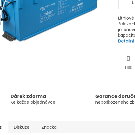
Lithiové
železo-
jmenovit
kapacit
Detailn
TISK
Dárek zdarma
Garance doruč
Ke každé objednávce
nepoškozeného zb
s
Diskuze
Značka