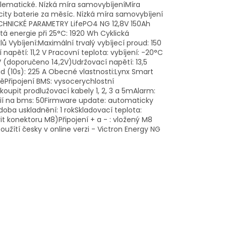
blematické. Nízká míra samovybíjeníMíra
ity baterie za měsíc. Nízká míra samovybíjení
 TECHNICKÉ PARAMETRY LifePO4 NG 12,8V 150Ah
á energie při 25°C: 1920 Wh Cyklická
Vybíjení:Maximální trvalý vybíjecí proud: 150
apětí: 11,2 V Pracovní teplota: vybíjení: -20°C
4V (doporučeno 14,2V)Udržovací napětí: 13,5
d (10s): 225 A Obecné vlastnosti:Lynx Smart
Připojení BMS: vysocerychlostní
upit prodlužovací kabely 1, 2, 3 a 5mAlarm:
ií na bms: 50Firmware update: automaticky
oba uskladnění: 1 rokSkladovací teplota:
 konektoru M8)Připojení + a - : vložený M8
žítí česky v online verzi - Victron Energy NG