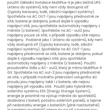
použití Základní instalace MultiPlus-II je jako běžná UPS.
Určeno do systémů, kdy není vždy dostupná síť
(typicky karavany, lodě, záložní napájecí systémy).
Spotřebiče na AC OUT-1 jsou napájeny přednostně ze
sítě, baterie je dobíjena, pokud dojde k výpadku
napájecí sítě, jsou spotřebiče automaticky napájeny z
měniče (z baterie). Spotřebiče na AC- out2 jsou
napájeny pouze ze sítě, v případě výpadku sítě nejsou
napájeny. Podobné jako 1. Určeno do systémů, kdy není
vždy dostupná síť (typicky karavany, lodě, záložní
napájecí systémy). Spotřebiče na AC OUT-1 jsou
napájeny přednostně ze sítě, baterie je dobíjena, pokud
dojde k výpadku napájecí sítě, jsou spotřebiče
automaticky napájeny z měniče (z baterie). Použití
proudového čidla u AC- out2, který je mimo MultiPlus-II
GX. Spotřebiče na AC out-2 jsou napájeny přednostně
ze sítě, v případě možného překročení vstupního AC
proudu jsou napájeny také i z baterie, ale nejsou
napájeny při výpadku sítě. Použití jako hybridního
solárního systému ESS (Energy Storage System),
energie je prioritně na výstup měniče do spotřebičů
dodávána z baterií, potažno solárních panelů, a teprve
při nedostatku energie v bateriích (plně nastavitelné)
je napájení spotřebičů přepnuto na síť a baterie jsou