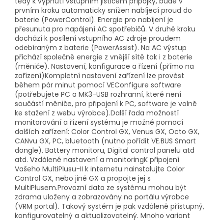
tedy k vypnutí vstupním jističem přípojky, bude v
prvním kroku automaticky snížen nabíjecí proud do
baterie (PowerControl). Energie pro nabíjení je
přesunuta pro napájení AC spotřebičů. V druhé kroku
dochází k posílení vstupního AC zdroje proudem
odebíraným z baterie (PowerAssist). Na AC výstup
přichází společně energie z vnější sítě tak i z baterie
(měniče). Nastavení, konfigurace a řízení (přímo na
zařízení)Kompletní nastavení zařízení lze provést
během pár minut pomocí VEConfigure software
(potřebujete PC a MK3-USB rozhranní, které není
součástí měniče, pro připojení k PC, software je volně
ke stažení z webu výrobce).Další řada možností
monitorování a řízení systému je možné pomocí
dalších zařízení: Color Control GX, Venus GX, Octo GX,
CANvu GX, PC, bluetooth (nutno pořídit VE.BUS Smart
dongle), Battery monitoru, Digital control panelu atd
atd. Vzdálené nastavení a monitoringK připojení
Vašeho MultiPlusu-II k internetu nainstalujte Color
Control GX, nebo jiné GX a propojte jej s
MultiPlusem.Provozní data ze systému mohou být
zdrama uloženy a zobrazovány na portálu výrobce
(VRM portal). Takový systém je pak vzdáleně přístupný,
konfigurovatelný a aktualizovatelný. Mnoho variant