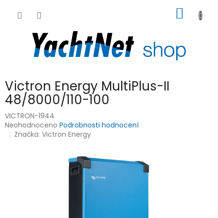
Přejít
NÁKUP
na
obsah
KOŠÍK
Victron Energy MultiPlus-II
48/8000/110-100
VICTRON-1944
Průměrné
Neohodnoceno
Podrobnosti hodnocení
hodnocení
Značka:
Victron Energy
produktu
je
0,0
z
5
hvězdiček.