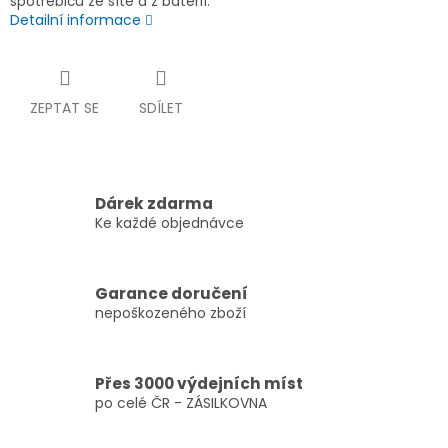
spotřebičů ze sítě a z baterií.
Detailní informace
ZEPTAT SE
SDÍLET
Dárek zdarma
Ke každé objednávce
Garance doručení
nepoškozeného zboží
Přes 3000 výdejních míst
po celé ČR - ZÁSILKOVNA