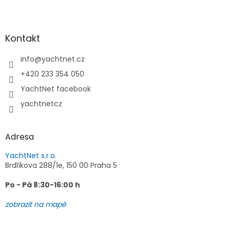
Z
á
p
a
Kontakt
t
í
info
@
yachtnet.cz
+420 233 354 050
YachtNet facebook
yachtnetcz
Adresa
YachtNet s.r.o.
Brdlíkova 288/1e, 150 00 Praha 5
Po - Pá 8:30-16:00 h
zobrazit na mapě