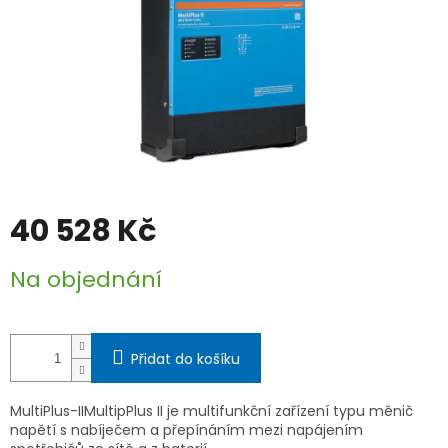
40 528 Kč
Měrná
Na objednání
cena:
Přidat do košíku
MultiPlus-IIMultipPlus II je multifunkční zařízení typu měnič
napětí s nabíječem a přepínáním mezi napájením