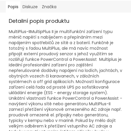
Popis
Diskuze
Značka
Detailní popis produktu
MultiPlus-IIMultipPlus II je multifunkční zařízení typu
měnič napětí s nabíječem a přepínáním mezi
napájením spotřebičů ze sítě a z baterií. Funkčně je
totožný s řadou MultiPlus, ale má navíc možnost
připojit externí proudový senzor s jehož využitím se
rozšiřují funkce PowerControl a PowerAssist Multiplus je
ideální profesionální zařízení pro zajištění
nepřerušované dodávky napájení na lodích, jachtách, v
obytných vozech či karavanech, v záložních
systémech a off grid aplikacích. Možností konfigurace
zařízení celá řada od prosté UPS po sofistikované
ukládání energie (ESS - energy storage system).
Unikátní vlastnosti funkce PowerControl a PowerAssist -
navýšení výkonu sítě nebo generátoru MultiPlus-II
zamezí přetížení výkonově omezeného AC zdroje např.
proudově omezené el. přípojky nebo generátoru,
typicky v kempu nebo v marině. Pokud by mělo dojít
velkým odběrem k přetížení vstupního AC zdroje a