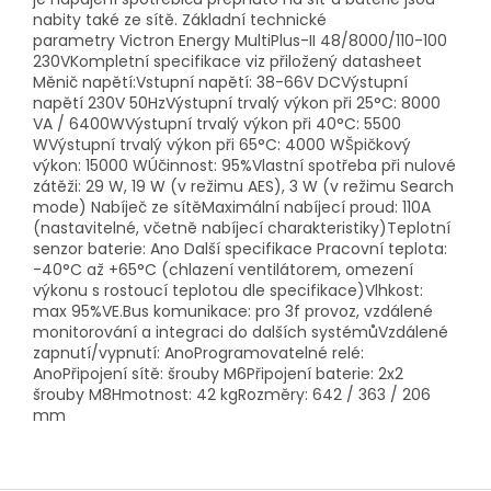
nabity také ze sítě. Základní technické
parametry Victron Energy MultiPlus-II 48/8000/110-100
230VKompletní specifikace viz přiložený datasheet
Měnič napětí:Vstupní napětí: 38-66V DCVýstupní
napětí 230V 50HzVýstupní trvalý výkon při 25°C: 8000
VA / 6400WVýstupní trvalý výkon při 40°C: 5500
WVýstupní trvalý výkon při 65°C: 4000 WŠpičkový
výkon: 15000 WÚčinnost: 95%Vlastní spotřeba při nulové
zátěži: 29 W, 19 W (v režimu AES), 3 W (v režimu Search
mode) Nabíječ ze sítěMaximální nabíjecí proud: 110A
(nastavitelné, včetně nabíjecí charakteristiky)Teplotní
senzor baterie: Ano Další specifikace Pracovní teplota:
-40°C až +65°C (chlazení ventilátorem, omezení
výkonu s rostoucí teplotou dle specifikace)Vlhkost:
max 95%VE.Bus komunikace: pro 3f provoz, vzdálené
monitorování a integraci do dalších systémůVzdálené
zapnutí/vypnutí: AnoProgramovatelné relé:
AnoPřipojení sítě: šrouby M6Připojení baterie: 2x2
šrouby M8Hmotnost: 42 kgRozměry: 642 / 363 / 206
mm